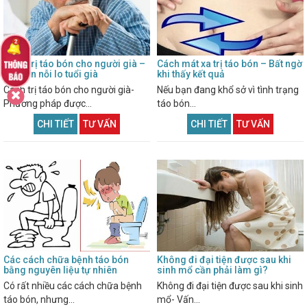
Cách trị táo bón cho người già –
Cách mát xa trị táo bón – Bất ngờ
Xua tan nỗi lo tuổi già
khi thấy kết quả
Cách trị táo bón cho người già-
Nếu bạn đang khổ sở vì tình trạng
Phương pháp được...
táo bón...
CHI TIẾT
TƯ VẤN
CHI TIẾT
TƯ VẤN
Các cách chữa bệnh táo bón
Không đi đại tiện được sau khi
bằng nguyên liệu tự nhiên
sinh mổ cần phải làm gì?
Có rất nhiều các cách chữa bệnh
Không đi đại tiện được sau khi sinh
táo bón, nhưng...
mổ- Vấn...