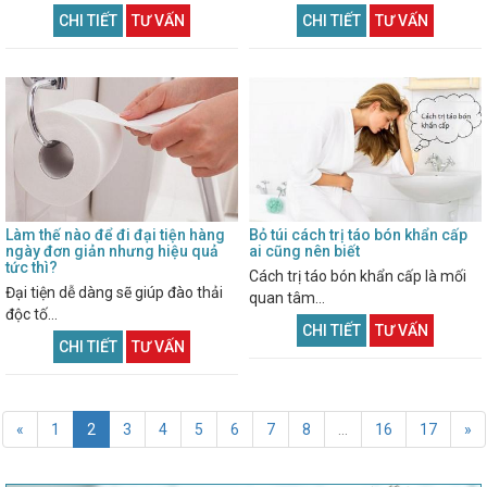
CHI TIẾT
TƯ VẤN
CHI TIẾT
TƯ VẤN
Làm thế nào để đi đại tiện hàng
Bỏ túi cách trị táo bón khẩn cấp
ngày đơn giản nhưng hiệu quả
ai cũng nên biết
tức thì?
Cách trị táo bón khẩn cấp là mối
Đại tiện dễ dàng sẽ giúp đào thải
quan tâm...
độc tố...
CHI TIẾT
TƯ VẤN
CHI TIẾT
TƯ VẤN
«
1
2
3
4
5
6
7
8
...
16
17
»