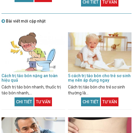
CHI TIẾT
TƯ VẤN
Bài viết mới cập nhật
Cách trị táo bón nặng an toàn
5 cách trị táo bón cho trẻ sơ sinh
hiệu quả
mẹ nên áp dụng ngay
Cách trị táo bón nhanh, thuốc trị
Cách trị táo bón cho trẻ sơ sinh
táo bón nhanh,...
thường là...
CHI TIẾT
TƯ VẤN
CHI TIẾT
TƯ VẤN