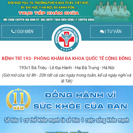
| GỌI ĐIỆN
| TƯ VẤN
BỆNH TRĨ 193- PHÒNG KHÁM ĐA KHOA QUỐC TẾ CỘNG ĐỒNG
193c1 Bà Triệu - Lê Đại Hành - Hai Bà Trưng - Hà Nội
(Giờ mở cửa: từ 8h - 20h tất cả các ngày trong tuần, kể cả ngày nghỉ và
lễ Tết)