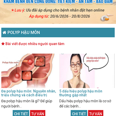
POLYP HẬU MÔN
Bài viết được nhiều người quan tâm
Đa polyp hậu môn: Nguyên nhân,
5 dấu hiệu polyp hậu môn
triệu chứng và cách điều trị
thường gặp nhất
Đa polyp hậu môn là gì? Để giúp
Dấu hiệu polyp hậu môn là cơ sở
người bệnh...
để các bệnh...
CHI TIẾT
TƯ VẤN
CHI TIẾT
TƯ VẤN