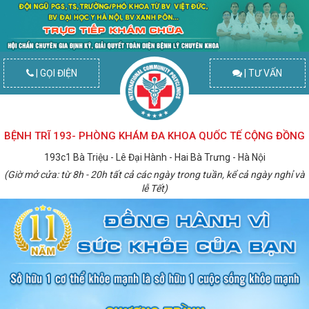
| GỌI ĐIỆN
| TƯ VẤN
BỆNH TRĨ 193- PHÒNG KHÁM ĐA KHOA QUỐC TẾ CỘNG ĐỒNG
193c1 Bà Triệu - Lê Đại Hành - Hai Bà Trưng - Hà Nội
(Giờ mở cửa: từ 8h - 20h tất cả các ngày trong tuần, kể cả ngày nghỉ và
lễ Tết)