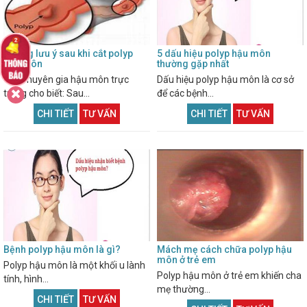
Những lưu ý sau khi cắt polyp
5 dấu hiệu polyp hậu môn
hậu môn
thường gặp nhất
Các chuyên gia hậu môn trực
Dấu hiệu polyp hậu môn là cơ sở
tràng cho biết: Sau...
để các bệnh...
CHI TIẾT
TƯ VẤN
CHI TIẾT
TƯ VẤN
Bệnh polyp hậu môn là gì?
Mách mẹ cách chữa polyp hậu
môn ở trẻ em
Polyp hậu môn là một khối u lành
Polyp hậu môn ở trẻ em khiến cha
tính, hình...
mẹ thường...
CHI TIẾT
TƯ VẤN