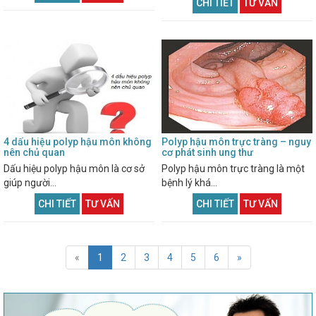
CHI TIẾT
TƯ VẤN
4 dấu hiệu polyp hậu môn không
Polyp hậu môn trực tràng – nguy
nên chủ quan
cơ phát sinh ung thư
Dấu hiệu polyp hậu môn là cơ sở
Polyp hậu môn trực tràng là một
giúp người...
bệnh lý khá...
CHI TIẾT
TƯ VẤN
CHI TIẾT
TƯ VẤN
«
1
2
3
4
5
6
»