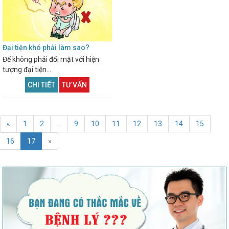
Đại tiện khó phải làm sao?
Để không phải đối mặt với hiện
tượng đại tiện...
CHI TIẾT
TƯ VẤN
«
1
2
...
9
10
11
12
13
14
15
16
17
»