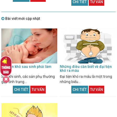
CHI TIẾT
TƯ VẤN
Bài viết mới cập nhật
Đại tiện khó sau sinh phải làm
Những điều cần biết về đại tiện
sao?
khó ra máu
Sau khi sinh, các sản phụ thường
Đại tiện khó ra máu là một trong
gặp tình trạng...
những biểu...
CHI TIẾT
TƯ VẤN
CHI TIẾT
TƯ VẤN