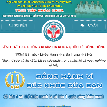
| GỌI ĐIỆN
| TƯ VẤN
BỆNH TRĨ 193- PHÒNG KHÁM ĐA KHOA QUỐC TẾ CỘNG ĐỒNG
193c1 Bà Triệu - Lê Đại Hành - Hai Bà Trưng - Hà Nội
(Giờ mở cửa: từ 8h - 20h tất cả các ngày trong tuần, kể cả ngày nghỉ và
lễ Tết)