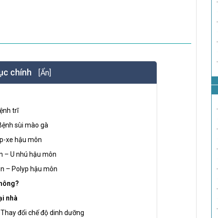
ục chính
[Ẩn]
ệnh trĩ
 Bệnh sùi mào gà
Áp-xe hậu môn
ôn – U nhú hậu môn
môn – Polyp hậu môn
không?
ại nhà
 Thay đổi chế độ dinh dưỡng