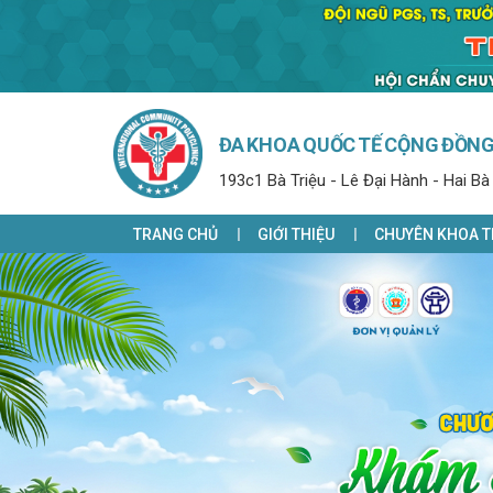
ĐA KHOA QUỐC TẾ CỘNG ĐỒN
193c1 Bà Triệu - Lê Đại Hành - Hai Bà
TRANG CHỦ
GIỚI THIỆU
CHUYÊN KHOA T