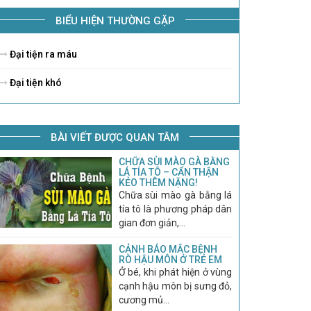
BIỂU HIỆN THƯỜNG GẶP
Đại tiện ra máu
Đại tiện khó
BÀI VIẾT ĐƯỢC QUAN TÂM
CHỮA SÙI MÀO GÀ BẰNG
LÁ TÍA TÔ – CẨN THẬN
KẺO THÊM NẶNG!
Chữa sùi mào gà bằng lá
tía tô là phương pháp dân
gian đơn giản,...
CẢNH BÁO MẮC BỆNH
RÒ HẬU MÔN Ở TRẺ EM
Ở bé, khi phát hiện ở vùng
cạnh hậu môn bị sưng đỏ,
cương mủ...