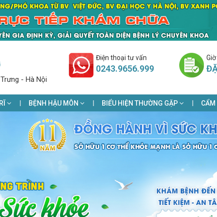
Điện thoại tư vấn
Giờ
G
0243.9656.999
ĐẶ
 Trưng - Hà Nội
RĨ
BỆNH HẬU MÔN
BIỂU HIỆN THƯỜNG GẶP
CẨM