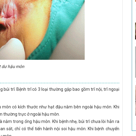
t dư hậu môn
úi trĩ. Bệnh trĩ có 3 loại thường gặp bao gồm trĩ nội, trĩ ngoại
hậu môn có kích thước như hạt đậu nằm bên ngoài hậu môn. Khi
nằm thường trực ở ngoài hậu môn.
và nằm trong ống hậu môn. Khi bệnh nhẹ, búi trĩ chưa lòi hẳn ra
 sát, chỉ có thể tiến hành nội soi hậu môn. Khi bệnh chuyển