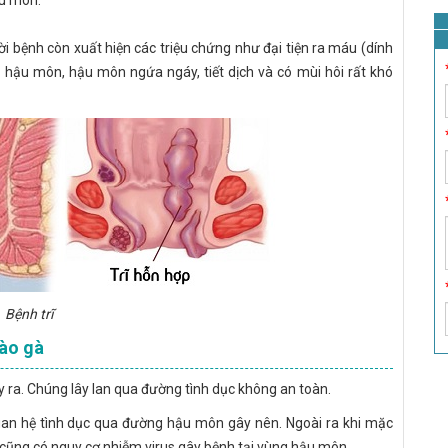
ậu môn.
ười bệnh còn xuất hiện các triệu chứng như đại tiện ra máu (dính
át hậu môn, hậu môn ngứa ngáy, tiết dịch và có mùi hôi rất khó
Bệnh trĩ
mào gà
 ra. Chúng lây lan qua đường tình dục không an toàn.
quan hệ tình dục qua đường hậu môn gây nên. Ngoài ra khi mặc
cũng có nguy cơ nhiễm virus gây bệnh tại vùng hậu môn.