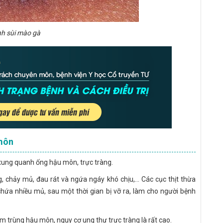
h sùi mào gà
 môn
ung quanh ống hậu môn, trực tràng.
, chảy mủ, đau rát và ngứa ngáy khó chịu,... Các cục thịt thừa
chứa nhiều mủ, sau một thời gian bị vỡ ra, làm cho người bệnh
iễm trùng hậu môn, nguy cơ ung thư trực tràng là rất cao.