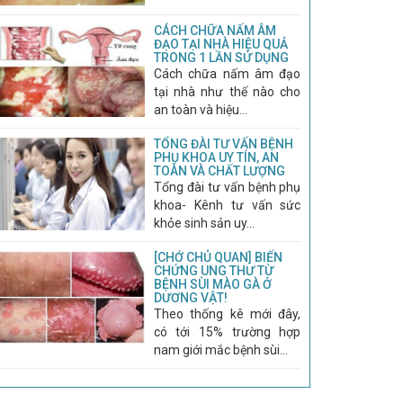
CÁCH CHỮA NẤM ÂM
ĐẠO TẠI NHÀ HIỆU QUẢ
TRONG 1 LẦN SỬ DỤNG
Cách chữa nấm âm đạo
tại nhà như thế nào cho
an toàn và hiệu...
TỔNG ĐÀI TƯ VẤN BỆNH
PHỤ KHOA UY TÍN, AN
TOÀN VÀ CHẤT LƯỢNG
Tổng đài tư vấn bệnh phụ
khoa- Kênh tư vấn sức
khỏe sinh sản uy...
[CHỚ CHỦ QUAN] BIẾN
CHỨNG UNG THƯ TỪ
BỆNH SÙI MÀO GÀ Ở
DƯƠNG VẬT!
Theo thống kê mới đây,
có tới 15% trường hợp
nam giới mắc bệnh sùi...