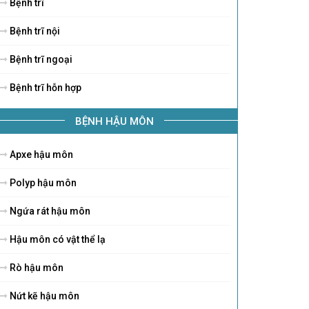
Bệnh trĩ
Bệnh trĩ nội
Bệnh trĩ ngoại
Bệnh trĩ hỗn hợp
BỆNH HẬU MÔN
Apxe hậu môn
Polyp hậu môn
Ngứa rát hậu môn
Hậu môn có vật thể lạ
Rò hậu môn
Nứt kẽ hậu môn