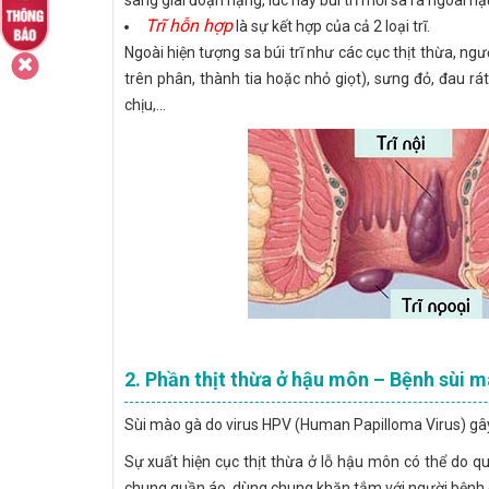
sang giai đoạn nặng, lúc này búi trĩ mới sa ra ngoài h
Trĩ hỗn hợp
là sự kết hợp của cả 2 loại trĩ.
Ngoài hiện tượng sa búi trĩ như các cục thịt thừa, ng
trên phân, thành tia hoặc nhỏ giọt), sưng đỏ, đau r
chịu,...
2. Phần thịt thừa ở hậu môn – Bệnh sùi 
Sùi mào gà do virus HPV (Human Papilloma Virus) gây
Sự xuất hiện cục thịt thừa ở lỗ hậu môn có thể do 
chung quần áo, dùng chung khăn tắm với người bệnh 