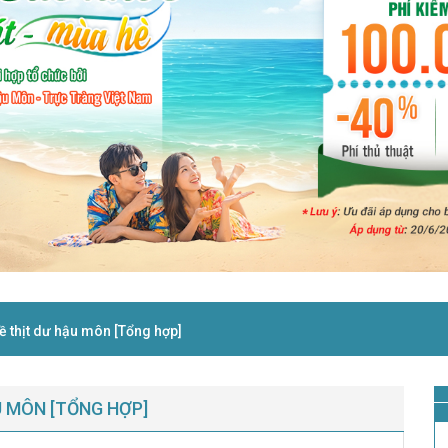
về thịt dư hậu môn [Tổng hợp]
U MÔN [TỔNG HỢP]