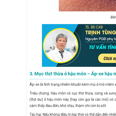
Bện
3. Mọc thịt thừa ở hậu môn – Áp-xe hậu
Áp-xe là tình trạng nhiễm khuẩn kèm mủ ở mô mềm x
Triệu chứng: Hậu môn có cục thịt thừa, cứng và sưng
(thịt dư) ở hậu môn này (hay còn gọi là các mô) có 
cảm thấy đau đớn, khó chịu, thậm chí còn bị sốt.
Tác hại: Nếu không điều trị kịp thời có thể dẫn đến nh