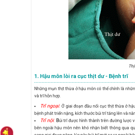
Thị
1. Hậu môn lòi ra cục thịt dư - Bệnh trĩ
Những mụn thịt thừa ở hậu môn có thể chính là những b
và trĩ hỗn hợp.
Trĩ ngoại
:
Ở giai đoạn đầu nổi cục thịt thừa ở 
bệnh phát triển nặng, kích thước búi trĩ tăng lên và 
Trĩ nội
:
B
úi trĩ được hình thành trên đường lược 
bên ngoài hậu môn nên khó nhận biết thông qua quan