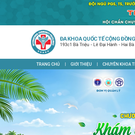
ĐA KHOA QUỐC TẾ CỘNG ĐỒN
193c1 Bà Triệu - Lê Đại Hành - Hai Bà
TRANG CHỦ
GIỚI THIỆU
CHUYÊN KHOA T