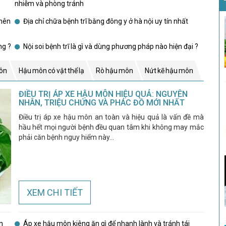
nhiễm và phòng tránh
 nên
Địa chỉ chữa bệnh trĩ bằng đông y ở hà nội uy tín nhất
ng ?
Nội soi bệnh trĩ là gì và dùng phương pháp nào hiện đại ?
ôn
Hậu môn có vật thể lạ
Rò hậu môn
Nứt kẽ hậu môn
ĐIỀU TRỊ ÁP XE HẬU MÔN HIỆU QUẢ: NGUYÊN
NHÂN, TRIỆU CHỨNG VÀ PHÁC ĐỒ MỚI NHẤT
Điều trị áp xe hậu môn an toàn và hiệu quả là vấn đề mà
hầu hết mọi người bệnh đều quan tâm khi không may mắc
phải căn bệnh nguy hiểm này...
XEM CHI TIẾT
n
Áp xe hậu môn kiêng ăn gì để nhanh lành và tránh tái