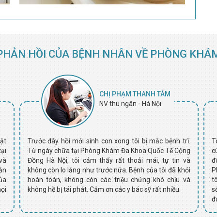
PHẢN HỒI CỦA BỆNH NHÂN VỀ PHÒNG KHÁ
CHỊ PHẠM THANH TÂM
NV thu ngân - Hà Nội
ật
Trước đây hồi mới sinh con xong tôi bị mắc bệnh trĩ.
T
tại
Từ ngày chữa tại Phòng Khám Đa Khoa Quốc Tế Cộng
c
và
Đồng Hà Nội, tôi cảm thấy rất thoải mái, tự tin và
đ
ắn
không còn lo lắng như trước nữa. Bệnh của tôi đã khỏi
P
ủa
hoàn toàn, không còn các triệu chứng khó chịu và
t
ọi
không hề bị tái phát. Cảm ơn các y bác sỹ rất nhiều.
s
đ