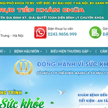
Điện thoại tư vấn
Giờ
G
0243.9656.999
ĐẶ
 Trưng - Hà Nội
RĨ
BỆNH HẬU MÔN
BIỂU HIỆN THƯỜNG GẶP
CẨM