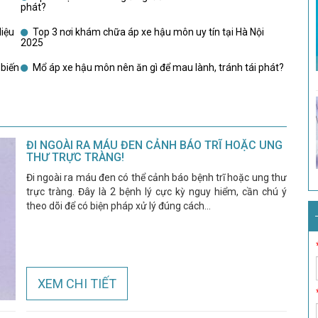
phát?
iệu
Top 3 nơi khám chữa áp xe hậu môn uy tín tại Hà Nội
2025
biến
Mổ áp xe hậu môn nên ăn gì để mau lành, tránh tái phát?
ĐI NGOÀI RA MÁU ĐEN CẢNH BÁO TRĨ HOẶC UNG
THƯ TRỰC TRÀNG!
Đi ngoài ra máu đen có thể cảnh báo bệnh trĩ hoặc ung thư
trực tràng. Đây là 2 bệnh lý cực kỳ nguy hiểm, cần chú ý
theo dõi để có biện pháp xử lý đúng cách...
XEM CHI TIẾT