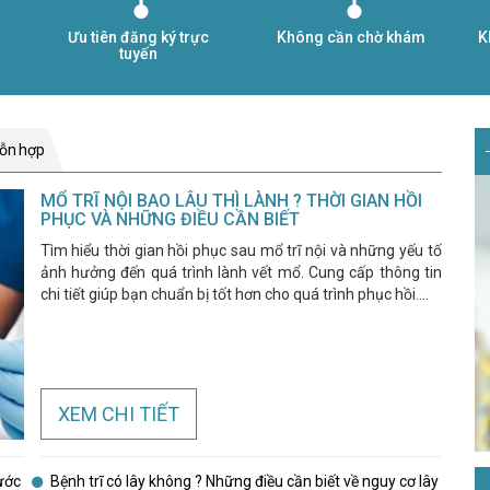
Ưu tiên đăng ký trực
Không cần chờ khám
K
tuyến
hỗn hợp
MỔ TRĨ NỘI BAO LÂU THÌ LÀNH ? THỜI GIAN HỒI
PHỤC VÀ NHỮNG ĐIỀU CẦN BIẾT
Tìm hiểu thời gian hồi phục sau mổ trĩ nội và những yếu tố
ảnh hưởng đến quá trình lành vết mổ. Cung cấp thông tin
chi tiết giúp bạn chuẩn bị tốt hơn cho quá trình phục hồi....
XEM CHI TIẾT
rước
Bệnh trĩ có lây không ? Những điều cần biết về nguy cơ lây