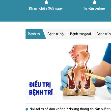
Khám chữa 365 ngày
Tư vấn online
Bệnh trĩ
Bệnh trĩ nội
Bệnh trĩ ngoại
Bệnh trĩ 
Nội soi trĩ có đau không ? Những thông tin cần biết t