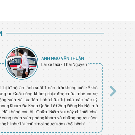
M
ANH NGÔ VĂN THUẬN
Lái xe taxi - Thái Nguyên
ôi bị trĩ nội ám ảnh suốt 1 năm trời không biết kể khổ
Tôi bị đi ng
ùng ai. Cuối cùng không chịu được nữa, nhờ có sự
nhiều loại t
ộng viên và sự tận tình chữa trị của các bác sỹ
hẳn, càng ng
hòng Khám Đa Khoa Quốc Tế Cộng Đồng Hà Nội mà
trên mạng, 
ôi đã không còn bị trĩ nữa. Niềm vui này chỉ biết chia
khám điều t
ẻ cùng nhân viên phòng khám và những người cũng
Đồng Hà Nội.
ang bị như tôi, chúc mọi người sớm khỏi bệnh!
hoàn toàn, r