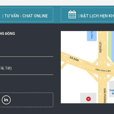
| TƯ VẤN - CHAT ONLINE
| ĐẶT LỊCH HẸN K
ỘNG ĐỒNG
lễ, Tết)