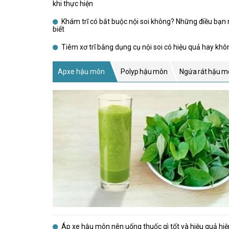
khi thực hiện
Khám trĩ có bắt buộc nội soi không? Những điều bạn
biết
Tiêm xơ trĩ bằng dụng cụ nội soi có hiệu quả hay khô
Apxe hậu môn
Polyp hậu môn
Ngứa rát hậu m
Áp xe hậu môn nên uống thuốc gì tốt và hiệu quả hiệ