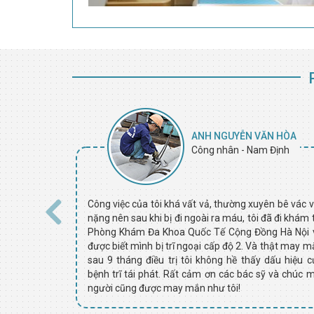
CH
ANH NGUYỄN VĂN HÒA
ên
Công nhân - Nam Định
an và đã dùng
Công việc của tôi khá vất vả, thường xuyên bê vác v
ều không khỏi
nặng nên sau khi bị đi ngoài ra máu, tôi đã đi khám 
g một lần tìm
Phòng Khám Đa Khoa Quốc Tế Cộng Đồng Hà Nội 
 và đến thăm
được biết mình bị trĩ ngoại cấp độ 2. Và thật may m
Quốc Tế Cộng
sau 9 tháng điều trị tôi không hề thấy dấu hiệu c
a tôi đã khỏi
bệnh trĩ tái phát. Rất cảm ơn các bác sỹ và chúc m
người cũng được may mắn như tôi!