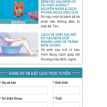
BỆNH RÒ HẬU MÔN CÓ
TÁI PHÁT KHÔNG?
NGUYÊN NHÂN & CÁCH
PHÒNG NGỪA HIỆU QUẢ
Rò hậu môn là bệnh dễ tái
phát nếu không điều trị
triệt để. Tìm...
CÁCH VỆ SINH SAU MỔ
RÒ HẬU MÔN GIÚP
NHANH LÀNH VÀ TRÁNH
BIẾN CHỨNG
Vệ sinh sau mổ rò hậu
môn đúng cách giúp vết
thương mau lành, ngừa...
ĐĂNG KÝ VÀ ĐẶT LỊCH TRỰC TUYẾN
*
Họ và tên
*
Giới tính
*
Số điện thoại
*
Tuổi