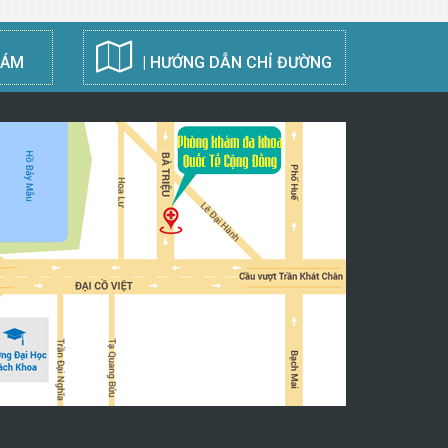
HÁM
| HƯỚNG DẪN CHỈ ĐƯỜNG