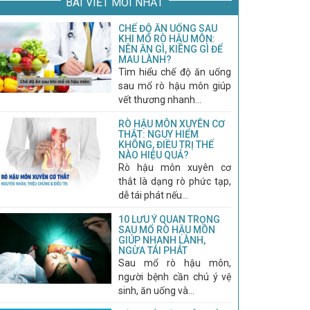
BÀI VIẾT MỚI NHẤT
CHẾ ĐỘ ĂN UỐNG SAU
KHI MỔ RÒ HẬU MÔN:
NÊN ĂN GÌ, KIÊNG GÌ ĐỂ
MAU LÀNH?
Tìm hiểu chế độ ăn uống
sau mổ rò hậu môn giúp
vết thương nhanh...
RÒ HẬU MÔN XUYÊN CƠ
THẮT: NGUY HIỂM
KHÔNG, ĐIỀU TRỊ THẾ
NÀO HIỆU QUẢ?
Rò hậu môn xuyên cơ
thắt là dạng rò phức tạp,
dễ tái phát nếu...
10 LƯU Ý QUAN TRỌNG
SAU MỔ RÒ HẬU MÔN
GIÚP NHANH LÀNH,
NGỪA TÁI PHÁT
Sau mổ rò hậu môn,
người bệnh cần chú ý vệ
sinh, ăn uống và...