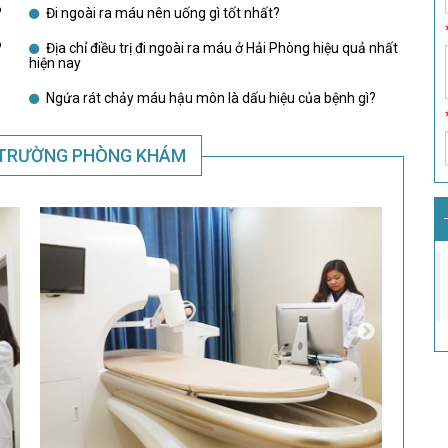
?
Đi ngoài ra máu nên uống gì tốt nhất?
?
Địa chỉ điều trị đi ngoài ra máu ở Hải Phòng hiệu quả nhất
hiện nay
Ngứa rát chảy máu hậu môn là dấu hiệu của bệnh gì?
 TRƯỜNG PHÒNG KHÁM