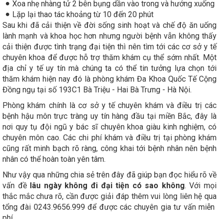
Xoa nhẹ nhàng tử 2 bên bụng dần vào trong và hướng xuống
Lặp lại thao tác khoảng từ 10 đến 20 phút
Sau khi đã cải thiện về đời sống sinh hoạt và chế độ ăn uống
lành mạnh và khoa học hơn nhưng người bệnh vẫn không thấy
cải thiện được tình trạng đại tiện thì nên tìm tới các cơ sở y tế
chuyên khoa để được hỗ trợ thăm khám cụ thể sớm nhất. Một
địa chỉ y tế uy tín mà chúng ta có thể tin tưởng lựa chọn tới
thăm khám hiện nay đó là phòng khám Đa Khoa Quốc Tế Cộng
Đồng ngụ tại số 193C1 Bà Triệu - Hai Bà Trưng - Hà Nội.
Phòng khám chính là cơ sở y tế chuyên khám và điều trị các
bệnh hậu môn trực tràng uy tín hàng đầu tại miền Bắc, đây là
nơi quy tụ đội ngũ y bác sĩ chuyên khoa giàu kinh nghiệm, có
chuyên môn cao. Các chi phí khám và điều trị tại phòng khám
cũng rất minh bạch rõ ràng, công khai tới bệnh nhân nên bệnh
nhân có thể hoàn toàn yên tâm.
Như vậy qua những chia sẻ trên đây đã giúp bạn đọc hiểu rõ về
vấn đề
lâu ngày không đi đại tiện có sao không
. Với mọi
thắc mắc chưa rõ, cần được giải đáp thêm vui lòng liên hệ qua
tổng đài 0243.9656.999 để được các chuyên gia tư vấn miễn
phí.