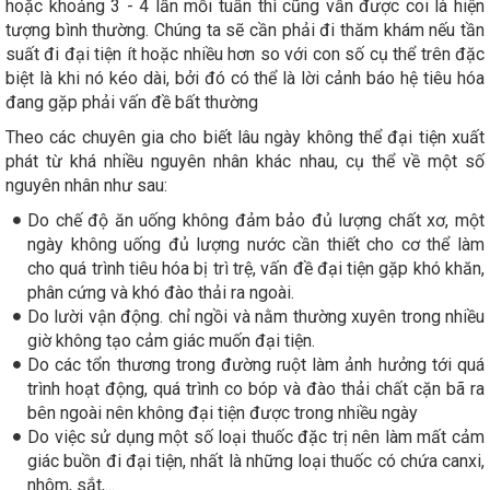
hoặc khoảng 3 - 4 lần mỗi tuần thì cũng vẫn được coi là hiện
tượng bình thường. Chúng ta sẽ cần phải đi thăm khám nếu tần
suất đi đại tiện ít hoặc nhiều hơn so với con số cụ thể trên đặc
biệt là khi nó kéo dài, bởi đó có thể là lời cảnh báo hệ tiêu hóa
đang gặp phải vấn đề bất thường
Theo các chuyên gia cho biết lâu ngày không thể đại tiện xuất
phát từ khá nhiều nguyên nhân khác nhau, cụ thể về một số
nguyên nhân như sau:
Do chế độ ăn uống không đảm bảo đủ lượng chất xơ, một
ngày không uống đủ lượng nước cần thiết cho cơ thể làm
cho quá trình tiêu hóa bị trì trệ, vấn đề đại tiện gặp khó khăn,
phân cứng và khó đào thải ra ngoài.
Do lười vận động. chỉ ngồi và nằm thường xuyên trong nhiều
giờ không tạo cảm giác muốn đại tiện.
Do các tổn thương trong đường ruột làm ảnh hưởng tới quá
trình hoạt động, quá trình co bóp và đào thải chất cặn bã ra
bên ngoài nên không đại tiện được trong nhiều ngày
Do việc sử dụng một số loại thuốc đặc trị nên làm mất cảm
giác buồn đi đại tiện, nhất là những loại thuốc có chứa canxi,
nhôm, sắt,...