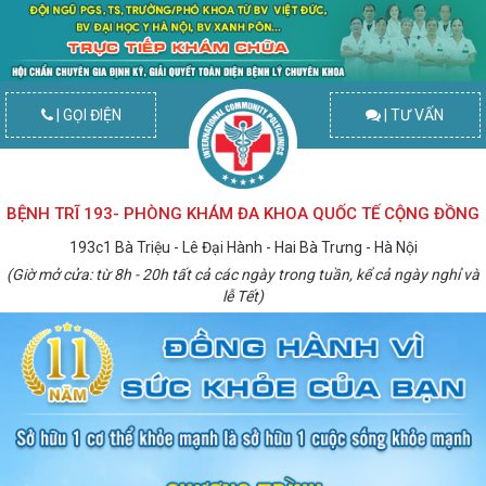
| GỌI ĐIỆN
| TƯ VẤN
BỆNH TRĨ 193- PHÒNG KHÁM ĐA KHOA QUỐC TẾ CỘNG ĐỒNG
193c1 Bà Triệu - Lê Đại Hành - Hai Bà Trưng - Hà Nội
(Giờ mở cửa: từ 8h - 20h tất cả các ngày trong tuần, kể cả ngày nghỉ và
lễ Tết)