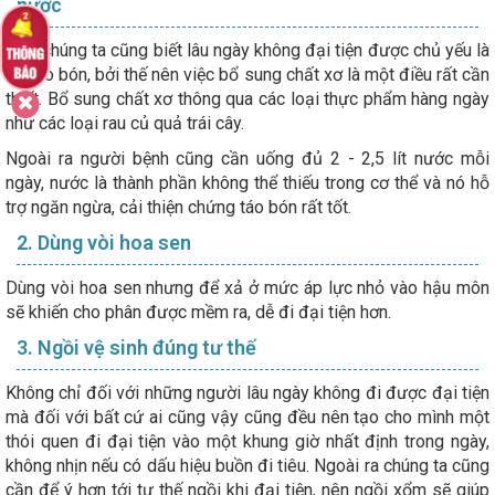
nước
Như chúng ta cũng biết lâu ngày không đại tiện được chủ yếu là
do táo bón, bởi thế nên việc bổ sung chất xơ là một điều rất cần
thiết. Bổ sung chất xơ thông qua các loại thực phẩm hàng ngày
như các loại rau củ quả trái cây.
Ngoài ra người bệnh cũng cần uống đủ 2 - 2,5 lít nước mỗi
ngày, nước là thành phần không thể thiếu trong cơ thể và nó hỗ
trợ ngăn ngừa, cải thiện chứng táo bón rất tốt.
2. Dùng vòi hoa sen
Dùng vòi hoa sen nhưng để xả ở mức áp lực nhỏ vào hậu môn
sẽ khiến cho phân được mềm ra, dễ đi đại tiện hơn.
3. Ngồi vệ sinh đúng tư thế
Không chỉ đối với những người lâu ngày không đi được đại tiện
mà đối với bất cứ ai cũng vậy cũng đều nên tạo cho mình một
thói quen đi đại tiện vào một khung giờ nhất định trong ngày,
không nhịn nếu có dấu hiệu buồn đi tiêu. Ngoài ra chúng ta cũng
cần để ý hơn tới tư thế ngồi khi đại tiện, nên ngồi xổm sẽ giúp