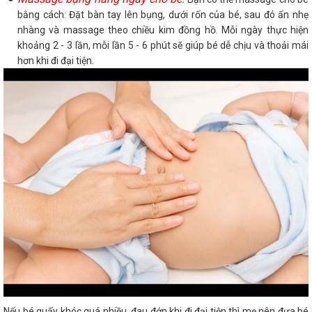
bằng cách: Đặt bàn tay lên bụng, dưới rốn của bé, sau đó ấn nhẹ
nhàng và massage theo chiều kim đồng hồ. Mỗi ngày thực hiện
khoảng 2 - 3 lần, mỗi lần 5 - 6 phút sẽ giúp bé dễ chịu và thoải mái
hơn khi đi đại tiện.
Nếu bé quấy khóc quá nhiều, đau đớn khi đi đại tiện thì mẹ nên đưa bé