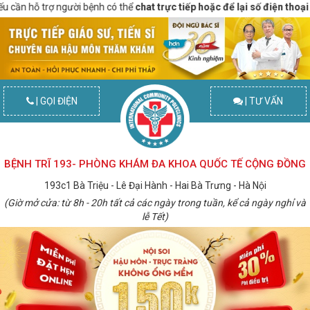
ần hỗ trợ người bệnh có thể
chat trực tiếp hoặc để lại số điện thoại
để đư
| GỌI ĐIỆN
| TƯ VẤN
BỆNH TRĨ 193- PHÒNG KHÁM ĐA KHOA QUỐC TẾ CỘNG ĐỒNG
193c1 Bà Triệu - Lê Đại Hành - Hai Bà Trưng - Hà Nội
(Giờ mở cửa: từ 8h - 20h tất cả các ngày trong tuần, kể cả ngày nghỉ và
lễ Tết)