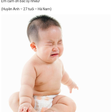
Em cảm ơn bác sỹ nhiều!
(Huyền Anh – 27 tuổi – Hà Nam)