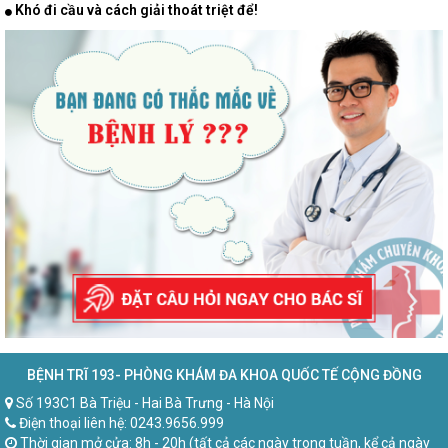
Khó đi cầu và cách giải thoát triệt để!
BỆNH TRĨ 193- PHÒNG KHÁM ĐA KHOA QUỐC TẾ CỘNG ĐỒNG
Số 193C1 Bà Triệu - Hai Bà Trưng - Hà Nội
Điện thoại liên hệ: 0243.9656.999
Thời gian mở cửa: 8h - 20h (tất cả các ngày trong tuần, kể cả ngày