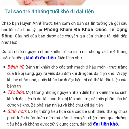
Tại sao trẻ 4 tháng tuổi khó đi đại tiện
Chào bạn Huyền Anh! Trước tiên cảm ơn bạn đã tin tưởng và gửi câu
Phòng Khám Đa Khoa Quốc Tế Cộng
hỏi tới các bác sỹ tại
Đồng
. Câu hỏi của bạn được các chuyên gia của chúng tôi giải đáp
như sau:
Có rất nhiều nguyên nhân khiến trẻ sơ sinh nói chung và trẻ 4 tháng
khó đi đại tiện
tuổi nói riêng
. Điển hình như:
Bệnh trĩ:
Bệnh trĩ khiến cho các tĩnh mạch ở hậu môn - trực tràng
của trẻ bị sưng, gây ra việc đau đớn khi đi ngoài, đại tiện khó. Vì vậy,
khi bé nhăn nhó, quấy khóc lúc đi đại tiện thì có thể là dấu hiệu của
bệnh trĩ.
Táo bón:
Một trong những nguyên nhân điển hình khiến trẻ sơ sinh
khó đi đại tiện là do táo bón. Khi bị táo bón, mẹ sẽ thấy phân của bé
cứng và khô. Bé phải rặn nhiều và khó chịu khi đại tiện.
Sinh non:
Do hệ thống tiêu hóa của các bé sinh thiếu tháng chưa
phát triển hoàn toàn nên thức ăn di chuyển chậm hơn qua đường
đại tiện khó
tiêu hóa và không được xử lý đúng cách, dẫn tới
.