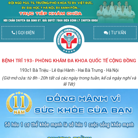
| GỌI ĐIỆN
| TƯ VẤN
BỆNH TRĨ 193- PHÒNG KHÁM ĐA KHOA QUỐC TẾ CỘNG ĐỒNG
193c1 Bà Triệu - Lê Đại Hành - Hai Bà Trưng - Hà Nội
(Giờ mở cửa: từ 8h - 20h tất cả các ngày trong tuần, kể cả ngày nghỉ và
lễ Tết)