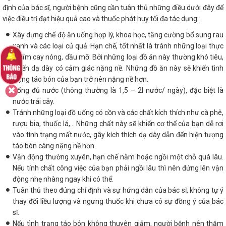
định của bác sĩ, người bệnh cũng cần tuân thủ những điều dưới đây để
việc điều trị đạt hiệu quả cao và thuốc phát huy tối đa tác dụng:
Xây dựng chế độ ăn uống hợp lý, khoa học, tăng cường bổ sung rau
xanh và các loại củ quả. Hạn chế, tốt nhất là tránh những loại thực
phẩm cay nóng, dầu mỡ. Bởi những loại đồ ăn này thường khó tiêu,
khiến dạ dày có cảm giác nặng nề. Những đồ ăn này sẽ khiến tình
trạng táo bón của bạn trở nên nặng nề hơn.
Uống đủ nước (thông thường là 1,5 – 2l nước/ ngày), đặc biệt là
nước trái cây.
Tránh những loại đồ uống có cồn và các chất kích thích như cà phê,
rượu bia, thuốc lá,... Những chất này sẽ khiến cơ thể của bạn dễ rơi
vào tình trạng mất nước, gây kích thích dạ dày dẫn đến hiện tượng
táo bón càng nặng nề hơn.
Vận động thường xuyên, hạn chế nằm hoặc ngồi một chỗ quá lâu.
Nếu tính chất công việc của bạn phải ngồi lâu thì nên đứng lên vận
động nhẹ nhàng ngay khi có thể.
Tuân thủ theo đúng chỉ định và sự hứng dẫn của bác sĩ, không tự ý
thay đổi liều lượng và ngưng thuốc khi chưa có sự đồng ý của bác
sĩ.
Nếu tình trạng táo bón không thuyên giảm, người bệnh nên thăm