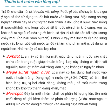
Thuốc hút nước vào lòng ruột
Trả lời cho câu hỏi
bị táo bón nên uống thuốc gì
, bác sĩ chuyên khoa gợi
ý bạn có thể sử dụng thuốc hút nước vào lòng ruột. Một trong những
nguyên nhân gây ra chứng táo bón chính là do uống ít nước. Việc uống
ít nước sẽ khiến cho lòng ruột có rất ít nước nên phân khô cứng, vón lại,
khó thải ra ngoài và nếu người bệnh cố rặn thì rất dễ dẫn tới hiện tượng
chảy máu (do hậu môn bị rách). Chính vì vậy mà lúc này cần bổ sung
nước vào lòng ruột, giữ nước tại đó và làm cho phân mềm, dễ dàng ra
ngoài hơn. Nhóm này có các loại như:
Sorbitol
:
Loại này có tính lợi mật, giúp tăng ngấm nước vào chất
chứa bên trong ruột, giúp nhuận tràng. Loại này chống chỉ định với
người bị tắc ruột, viêm đại tràng, đau bụng không rõ nguyên nhân.
Magie sulfat ngậm nước
:
Loại này có tác dụng hút nước vào
ruột, nhuận tràng. Dạng ngậm nước (MgSO4, 7H2O) có tinh thể
hình lăng trụ, vị hơi chát đắng, không màu, dễ mất nước trong
không khí khô trở thành dạng khan, mát.
Macrogol
:
Đây là một nhóm chất có phân tử lượng lớn, tên mỗi
chất riêng có ghi kèm thêm số phân tử lượng (ví dụ: macrogol –
4000). Nó có tác dụng hút nước vào đường ruột, nhuận tràng.