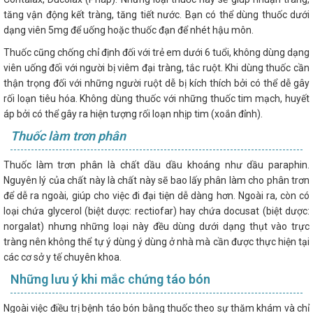
tăng vận động kết tràng, tăng tiết nước. Bạn có thể dùng thuốc dưới
dạng viên 5mg để uống hoặc thuốc đạn để nhét hậu môn.
Thuốc cũng chống chỉ định đối với trẻ em dưới 6 tuổi, không dùng dạng
viên uống đối với người bị viêm đại tràng, tắc ruột. Khi dùng thuốc cần
thận trọng đối với những người ruột dễ bị kích thích bởi có thể dễ gây
rối loạn tiêu hóa. Không dùng thuốc với những thuốc tim mạch, huyết
áp bởi có thể gây ra hiện tượng rối loạn nhịp tim (xoắn đỉnh).
Thuốc làm trơn phân
Thuốc làm trơn phân là chất dầu dầu khoáng như dầu paraphin.
Nguyên lý của chất này là chất này sẽ bao lấy phân làm cho phân trơn
để dễ ra ngoài, giúp cho việc đi đại tiện dễ dàng hơn. Ngoài ra, còn có
loại chứa glycerol (biệt dược: rectiofar) hay chứa docusat (biệt dược:
norgalat) nhưng những loại này đều dùng dưới dạng thụt vào trực
tràng nên không thể tự ý dùng ý dùng ở nhà mà cần được thực hiện tại
các cơ sở y tế chuyên khoa.
Những lưu ý khi mắc chứng táo bón
Ngoài việc điều trị bệnh táo bón bằng thuốc theo sự thăm khám và chỉ