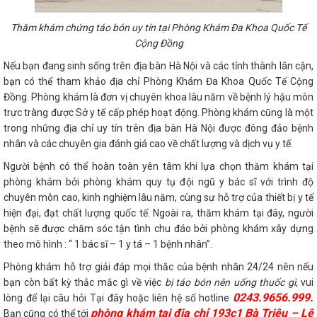
Thăm khám chứng táo bón uy tín tại Phòng Khám Đa Khoa Quốc Tế
Cộng Đồng
Nếu bạn đang sinh sống trên địa bàn Hà Nội và các tỉnh thành lân cận,
bạn có thể tham khảo địa chỉ Phòng Khám Đa Khoa Quốc Tế Cộng
Đồng. Phòng khám là đơn vị chuyên khoa lâu năm về bệnh lý hậu môn
trực tràng được Sở y tế cấp phép hoạt động. Phòng khám cũng là một
trong những địa chỉ uy tín trên địa bàn Hà Nội được đông đảo bệnh
nhân và các chuyên gia đánh giá cao về chất lượng và dịch vụ y tế.
Người bệnh có thể hoàn toàn yên tâm khi lựa chọn thăm khám tại
phòng khám bởi phòng khám quy tụ đội ngũ y bác sĩ với trình độ
chuyên môn cao, kinh nghiệm lâu năm, cùng sự hỗ trợ của thiết bị y tế
hiện đại, đạt chất lượng quốc tế. Ngoài ra, thăm khám tại đây, người
bệnh sẽ được chăm sóc tận tình chu đáo bởi phòng khám xây dựng
theo mô hình : “ 1 bác sĩ – 1 y tá – 1 bệnh nhân”.
Phòng khám hỗ trợ giải đáp mọi thắc của bệnh nhân 24/24 nên nếu
bạn còn bất kỳ thắc mắc gì về việc
bị táo bón nên uống thuốc gì,
vui
0243.9656.999.
lòng để lại câu hỏi Tại đây hoặc liên hệ số hotline
phòng khám tại địa chỉ 193c1 Bà Triệu – Lê
Bạn cũng có thể tới