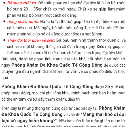
:
Bổ sung chất xơ
Để khắc phục và hạn chế đại tiện khó, bà bầu nên
bổ sung 20 – 35gr chất xơ mỗi ngày. Chất xơ sẽ giúp làm mềm
phân và loại bỏ phân một cách dễ dàng.
:
Uống nhiều nước
Nước là “vị thuốc” giúp điều trị đại tiện khó một
cách hiệu quả. Mỗi ngày, bà bầu nên uống 1, 5 – 3 lít nước để làm
mềm phân và giúp nó dễ dàng được tống ra ngoài hơn.
:
Thay đổi thói quen vệ sinh
Bà bầu nên hình thành thói quen đi vệ
sinh vào một khoảng thời gian cố định trong ngày. Điều này giúp cơ
thể bạn dễ chịu hơn rất nhiều, hạn chế được tình trạng đại tiện khó.
Đặc biệt, để khắc phục tình trạng đại tiện khó, tốt nhất bạn nên tới
Phòng Khám Đa Khoa Quốc Tế Cộng Đồng
ngay
để được các
chuyên gia đầu ngành thăm khám, tư vấn và có phác đồ điều trị hiệu
quả.
Phòng Khám Đa Khoa Quốc Tế Cộng Đồng
được Sở y tế cấp
phép hoạt động, mọi chi phí công khai, minh bạch nên bạn hoàn toàn
có thể an tâm khi tới đây thăm khám, điều trị.
Phòng Khám
Trên đây là những thông tin cung cấp từ các bác sỹ tại
Đa Khoa Quốc Tế Cộng Đồng
Mang thai khó đi đại
về vấn đề “
tiện có nguy hiểm không?
”. Nếu bạn còn thắc mắc gì liên quan tới
đại tiện khó, hãy nhấc máy và liên hệ ngay với chúng tôi theo số điện