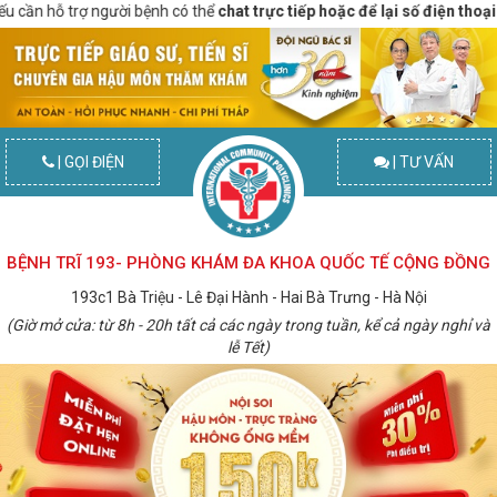
cần hỗ trợ người bệnh có thể
chat trực tiếp hoặc để lại số điện thoại
để đ
| GỌI ĐIỆN
| TƯ VẤN
BỆNH TRĨ 193- PHÒNG KHÁM ĐA KHOA QUỐC TẾ CỘNG ĐỒNG
193c1 Bà Triệu - Lê Đại Hành - Hai Bà Trưng - Hà Nội
(Giờ mở cửa: từ 8h - 20h tất cả các ngày trong tuần, kể cả ngày nghỉ và
lễ Tết)