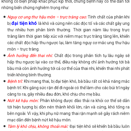
không có biện pháp khắc phục kịp thời, chứng bệnh này có thể dẫn tới
những biến chứng nghiêm trọng như:
Nguy cơ ung thư hậu môn – trực tràng cao:
Tính chất của phân khi
đại tiện khó
bị
là khô và cứng nên các độc tố và các chất gây ung
thư nhiều hơn phân bình thường. Thời gian nằm lâu trong trực
tràng làm thời gian tiếp xúc với niêm mạc trực tràng tăng lên, khiến
các chất độc hấp thu ngược lại, làm tăng nguy cơ mắc ung thư hậu
môn – trực tràng.
:
Ảnh hưởng đến thai nhi
Chất độc trong phân tích tụ lâu ngày sẽ
hấp thu ngược lại vào cơ thể, điều này không chỉ ảnh hưởng tới bà
bầu mà còn ảnh hưởng tới cả cơ thể của thai nhi, khiến thai nhi phát
triển không bình thường.
:
Bệnh trĩ
Khi mang thai, bị đại tiện khó, bà bầu rất có khả năng mắc
bệnh trĩ. Khi gắng sức rặn để đi ngoài có thể làm cho các búi trĩ ngày
càng to ra, gây nhiều đau đớn, khó chịu cho mẹ bầu.
:
Nứt kẽ hậu môn
Phân không được đào thải ra khỏi cơ thể sẽ dẫn
tới hiện tượng bị dồn nén thành khối lớn, rắn và cứng, khó tống ra
bên ngoài. Vì vậy, khi phụ nữ mang thai rặn mạnh sẽ gây rách niêm
mạc dẫn đến bệnh nứt kẽ hậu môn.
:
Tâm lý khó chịu, không thoải mái
Đại tiện khó sẽ khiến bà bầu luôn