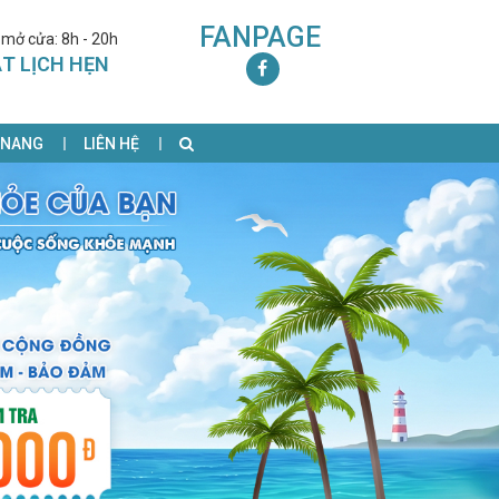
FANPAGE
 mở cửa: 8h - 20h
T LỊCH HẸN
 NANG
LIÊN HỆ