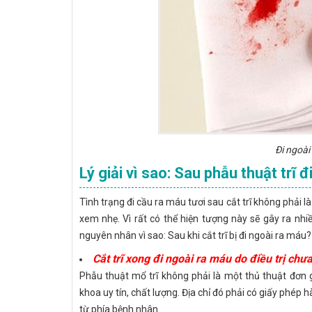
Đi ngoài
Lý giải vì sao: Sau phẫu thuật trĩ 
Tình trạng đi cầu ra máu tươi sau cắt trĩ không phải
xem nhẹ. Vì rất có thể hiện tượng này sẽ gây ra nh
nguyên nhân vì sao: Sau khi cắt trĩ bị đi ngoài ra máu?
Cắt trĩ xong đi ngoài ra máu do điều trị chưa
Phẫu thuật mổ trĩ không phải là một thủ thuật đơn g
khoa uy tín, chất lượng. Địa chỉ đó phải có giấy phép
từ phía bệnh nhân.