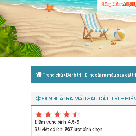
Trang chủ
Bệnh trĩ
Đi ngoài ra máu sau cắt tr
ĐI NGOÀI RA MÁU SAU CẮT TRĨ – HI
4.5
Điểm trung bình:
/5
967
Bài viết có ích:
lượt bình chọn