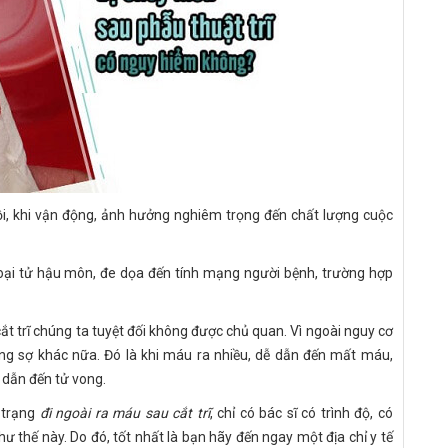
i, khi vận động, ảnh hưởng nghiêm trọng đến chất lượng cuộc
n hoại tử hậu môn, đe dọa đến tính mạng người bệnh, trường hợp
 cắt trĩ chúng ta tuyệt đối không được chủ quan. Vì ngoài nguy cơ
đáng sợ khác nữa. Đó là khi máu ra nhiều, dễ dẫn đến mất máu,
 dẫn đến tử vong.
h trạng
đi ngoài ra máu sau cắt trĩ
, chỉ có bác sĩ có trình độ, có
thế này. Do đó, tốt nhất là bạn hãy đến ngay một địa chỉ y tế