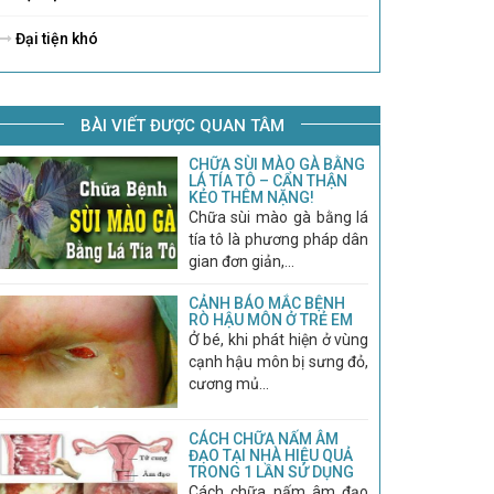
Đại tiện khó
BÀI VIẾT ĐƯỢC QUAN TÂM
CHỮA SÙI MÀO GÀ BẰNG
LÁ TÍA TÔ – CẨN THẬN
KẺO THÊM NẶNG!
Chữa sùi mào gà bằng lá
tía tô là phương pháp dân
gian đơn giản,...
CẢNH BÁO MẮC BỆNH
RÒ HẬU MÔN Ở TRẺ EM
Ở bé, khi phát hiện ở vùng
cạnh hậu môn bị sưng đỏ,
cương mủ...
CÁCH CHỮA NẤM ÂM
ĐẠO TẠI NHÀ HIỆU QUẢ
TRONG 1 LẦN SỬ DỤNG
Cách chữa nấm âm đạo