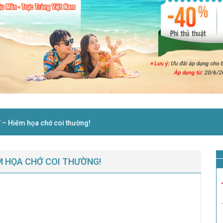
ĩ – Hiểm họa chớ coi thường!
ỂM HỌA CHỚ COI THƯỜNG!