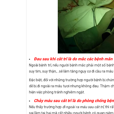
Đau sau khi cắt trĩ là do mắc các bệnh mãn 
Ngoài bệnh trĩ, nếu người bệnh mắc phải một số bệnh
suy tim, suy thận,...sẽ làm tăng nguy cơ đi cầu ra máu
Đặc biệt, đối với những trường hợp người bệnh bị chứng
dễ bị đi ngoài ra máu tươi nhưng không đau. Thậm chí
hiện việc phòng tránh nghiêm ngặt.
Chảy máu sau cắt trĩ là do phòng chống bện
Nếu thấy trường hợp
đi ngoài ra máu sau cắt trĩ
, thì 
sai lầm tai hại mà rất nhiều người bệnh có quan niệ