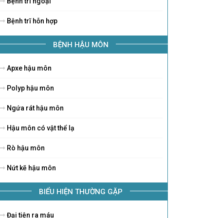
Bệnh trĩ ngoại
Bệnh trĩ hỗn hợp
BỆNH HẬU MÔN
Apxe hậu môn
Polyp hậu môn
Ngứa rát hậu môn
Hậu môn có vật thể lạ
Rò hậu môn
Nứt kẽ hậu môn
BIỂU HIỆN THƯỜNG GẶP
Đại tiện ra máu