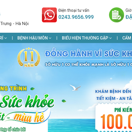
Điện thoại tư vấn
Giờ
G
0243.9656.999
ĐẶ
 Trưng - Hà Nội
RĨ
BỆNH HẬU MÔN
BIỂU HIỆN THƯỜNG GẶP
CẨM