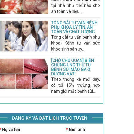
tại nhà như thế nào cho
an toàn và hiệu...
TỔNG ĐÀI TƯ VẤN BỆNH
PHỤ KHOA UY TÍN, AN
TOÀN VÀ CHẤT LƯỢNG
Tổng đài tư vấn bệnh phụ
khoa- Kênh tư vấn sức
khỏe sinh sản uy...
[CHỚ CHỦ QUAN] BIẾN
CHỨNG UNG THƯ TỪ
BỆNH SÙI MÀO GÀ Ở
DƯƠNG VẬT!
Theo thống kê mới đây,
có tới 15% trường hợp
nam giới mắc bệnh sùi...
ĐĂNG KÝ VÀ ĐẶT LỊCH TRỰC TUYẾN
*
Họ và tên
*
Giới tính