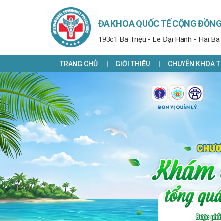
ĐA KHOA QUỐC TẾ CỘNG ĐỒN
193c1 Bà Triệu - Lê Đại Hành - Hai Bà
TRANG CHỦ
GIỚI THIỆU
CHUYÊN KHOA T