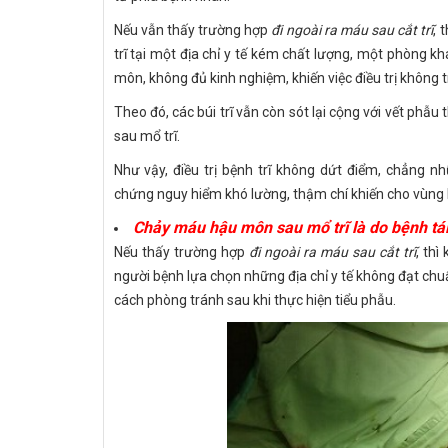
Nếu vẫn thấy trường hợp
đi ngoài ra máu sau cắt trĩ
, 
trĩ tại một địa chỉ y tế kém chất lượng, một phòng k
môn, không đủ kinh nghiệm, khiến việc điều trị không tr
Theo đó, các búi trĩ vẫn còn sót lại cộng với vết phẫu 
sau mổ trĩ.
Như vậy, điều trị bệnh trĩ không dứt điểm, chẳng 
chứng nguy hiểm khó lường, thậm chí khiến cho vùng
Chảy máu hậu môn sau mổ trĩ là do bệnh tái 
Nếu thấy trường hợp
đi ngoài ra máu sau cắt trĩ
, thì
người bệnh lựa chọn những địa chỉ y tế không đạt ch
cách phòng tránh sau khi thực hiện tiểu phẫu.