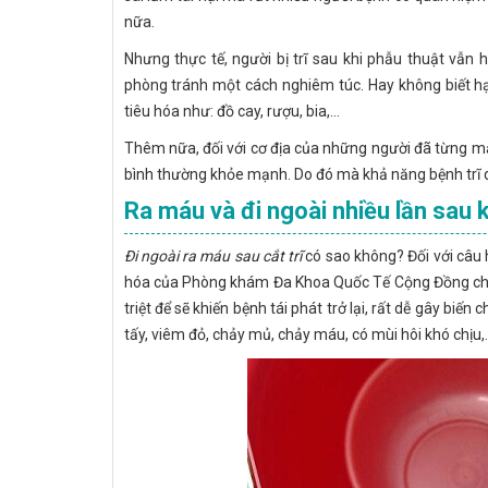
nữa.
Nhưng thực tế, người bị trĩ sau khi phẫu thuật vẫn 
phòng tránh một cách nghiêm túc. Hay không biết h
tiêu hóa như: đồ cay, rượu, bia,...
Thêm nữa, đối với cơ địa của những người đã từng mắc 
bình thường khỏe mạnh. Do đó mà khả năng bệnh trĩ qua
Ra máu và đi ngoài nhiều lần sau k
Đi ngoài ra máu sau cắt trĩ
có sao không? Đối với câu h
hóa của Phòng khám Đa Khoa Quốc Tế Cộng Đồng cho bi
triệt để sẽ khiến bệnh tái phát trở lại, rất dễ gây bi
tấy, viêm đỏ, chảy mủ, chảy máu, có mùi hôi khó chịu,..