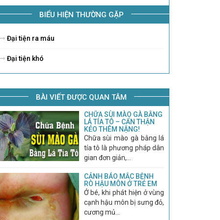
BIỂU HIỆN THƯỜNG GẶP
Đại tiện ra máu
Đại tiện khó
BÀI VIẾT ĐƯỢC QUAN TÂM
CHỮA SÙI MÀO GÀ BẰNG
LÁ TÍA TÔ – CẨN THẬN
KẺO THÊM NẶNG!
Chữa sùi mào gà bằng lá
tía tô là phương pháp dân
gian đơn giản,...
CẢNH BÁO MẮC BỆNH
RÒ HẬU MÔN Ở TRẺ EM
Ở bé, khi phát hiện ở vùng
cạnh hậu môn bị sưng đỏ,
cương mủ...