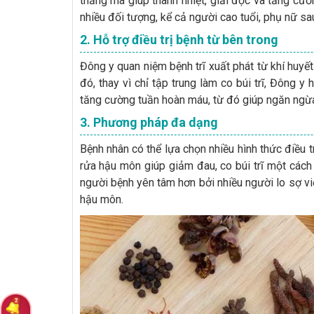
thăng ma giúp thanh nhiệt, giải độc và tăng c
nhiều đối tượng, kể cả người cao tuổi, phụ nữ sau
2. Hỗ trợ điều trị bệnh từ bên trong
Đông y quan niệm bệnh trĩ xuất phát từ khí huyế
đó, thay vì chỉ tập trung làm co búi trĩ, Đông y
tăng cường tuần hoàn máu, từ đó giúp ngăn ngừa t
3. Phương pháp đa dạng
Bệnh nhân có thể lựa chọn nhiều hình thức điều
rửa hậu môn giúp giảm đau, co búi trĩ một cách
người bệnh yên tâm hơn bởi nhiều người lo sợ 
hậu môn.