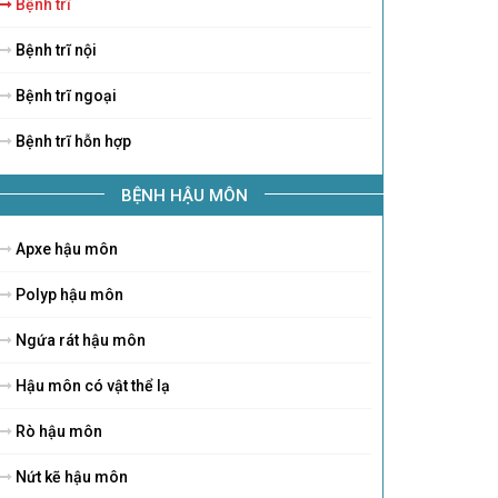
Bệnh trĩ
Bệnh trĩ nội
Bệnh trĩ ngoại
Bệnh trĩ hỗn hợp
BỆNH HẬU MÔN
Apxe hậu môn
Polyp hậu môn
Ngứa rát hậu môn
Hậu môn có vật thể lạ
Rò hậu môn
Nứt kẽ hậu môn