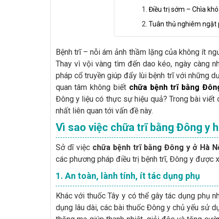
Điều trị sớm – Chìa khó
Tuân thủ nghiêm ngặt 
Bệnh trĩ – nỗi ám ảnh thầm lặng của không ít ng
Thay vì vội vàng tìm đến dao kéo, ngày càng n
pháp cổ truyền giúp đẩy lùi bệnh trĩ với những dư
quan tâm không biết
chữa bệnh trĩ bằng Đôn
Đông y liệu có thực sự hiệu quả? Trong bài viết
nhất liên quan tới vấn đề này.
Vì sao việc chữa trĩ bằng Đông y 
Sở dĩ việc
chữa bệnh trĩ bằng Đông y ở Hà N
các phương pháp điều trị bệnh trĩ, Đông y được 
1.
An toàn, lành tính, ít tác dụng phụ
Khác với thuốc Tây y có thể gây tác dụng phụ n
dụng lâu dài, các bài thuốc Đông y chủ yếu sử d