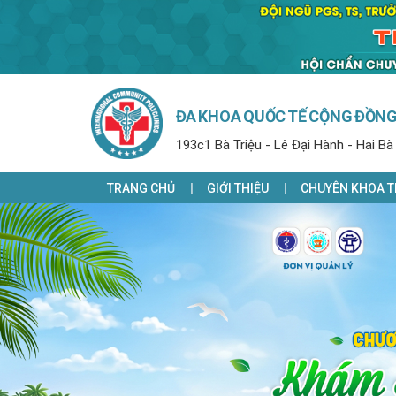
ĐA KHOA QUỐC TẾ CỘNG ĐỒN
193c1 Bà Triệu - Lê Đại Hành - Hai Bà
TRANG CHỦ
GIỚI THIỆU
CHUYÊN KHOA T