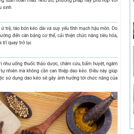
ường tuần hoàn máu. Nhờ đó, phương pháp này phù hợp với
 sinh.
t ứ trệ, táo bón kéo dài và suy yếu tĩnh mạch hậu môn. Do
 hướng đến cân bằng cơ thể, cải thiện chức năng tiêu hóa,
rĩ quay trở lại.
 trị như uống thuốc thảo dược, châm cứu, bấm huyệt, ngâm
 tự nhiên mà không cần can thiệp dao kéo. Điều này giúp
việc sử dụng dao kéo sẽ gây ảnh hưởng tới chức năng của