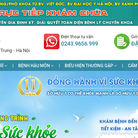
Điện thoại tư vấn
Giờ
G
0243.9656.999
ĐẶ
 Trưng - Hà Nội
RĨ
BỆNH HẬU MÔN
BIỂU HIỆN THƯỜNG GẶP
CẨM