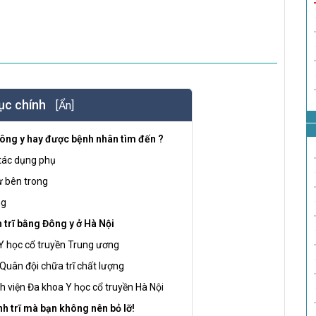
ục chính
[Ẩn]
Đông y hay được bệnh nhân tìm đến ?
t tác dụng phụ
từ bên trong
ng
h trĩ bằng Đông y ở Hà Nội
n Y học cổ truyền Trung ương
 Quân đội chữa trĩ chất lượng
nh viện Đa khoa Y học cổ truyền Hà Nội
nh trĩ mà bạn không nên bỏ lỡ!