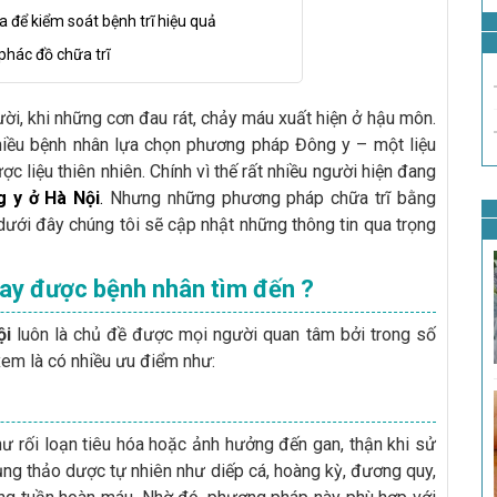
a để kiểm soát bệnh trĩ hiệu quả
phác đồ chữa trĩ
ười, khi những cơn đau rát, chảy máu xuất hiện ở hậu môn.
hiều bệnh nhân lựa chọn phương pháp Đông y – một liệu
ợc liệu thiên nhiên. Chính vì thế rất nhiều người hiện đang
g y ở Hà Nội
.
Nhưng những phương pháp chữa trĩ bằng
 dưới đây chúng tôi sẽ cập nhật những thông tin qua trọng
hay được bệnh nhân tìm đến ?
ội
luôn là chủ đề được mọi người quan tâm bởi trong số
xem là có nhiều ưu điểm như:
hư rối loạn tiêu hóa hoặc ảnh hưởng đến gan, thận khi sử
ụng thảo dược tự nhiên như diếp cá, hoàng kỳ, đương quy,