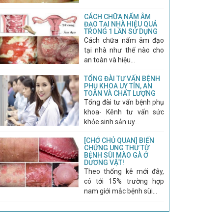
CÁCH CHỮA NẤM ÂM
ĐẠO TẠI NHÀ HIỆU QUẢ
TRONG 1 LẦN SỬ DỤNG
Cách chữa nấm âm đạo
tại nhà như thế nào cho
an toàn và hiệu...
TỔNG ĐÀI TƯ VẤN BỆNH
PHỤ KHOA UY TÍN, AN
TOÀN VÀ CHẤT LƯỢNG
Tổng đài tư vấn bệnh phụ
khoa- Kênh tư vấn sức
khỏe sinh sản uy...
[CHỚ CHỦ QUAN] BIẾN
CHỨNG UNG THƯ TỪ
BỆNH SÙI MÀO GÀ Ở
DƯƠNG VẬT!
Theo thống kê mới đây,
có tới 15% trường hợp
nam giới mắc bệnh sùi...