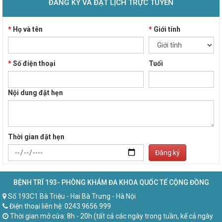
ĐĂNG KÝ VÀ ĐẶT LỊCH TRỰC TUYẾN
*
Họ và tên
*
Giới tính
*
Số điện thoại
Tuổi
Nội dung đặt hẹn
Thời gian đặt hẹn
Đăng ký
BỆNH TRĨ 193- PHÒNG KHÁM ĐA KHOA QUỐC TẾ CỘNG ĐỒNG
Số 193C1 Bà Triệu - Hai Bà Trưng - Hà Nội
Điện thoại liên hệ: 0243.9656.999
Thời gian mở cửa: 8h - 20h (tất cả các ngày trong tuần, kể cả ngày