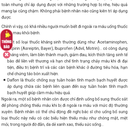
toàn nhưng chỉ áp dụng được với những trường hợp bị nhẹ, hiệu quả
mang lại cũng chậm. Không phải bệnh nhân nào cũng kiên trì áp dụng
được.
Chính vì vậy, có khá nhiều người muốn biết đi ngoài ra máu uống thuốc
gì cho mau khỏi bệnh.
Một số loại thuốc kháng sinh thường dùng như: Acetaminophen,
Aspirin (Asreiptin, Bayer), Ibuprofen (Advil, Motrin)… có công dụng
kháng viêm, làm bền thành mạch, giảm đau, kích thích tăng sinh tế
bào để liền vết thương và hạn chế tình trạng chảy máu khi đi đại
tiện, điều trị bệnh trĩ và các căn bệnh khác ở đường tiêu hóa, hạn
chế chứng táo bón xuất hiện.
Daflon là thuốc chống suy tuần hoàn tĩnh mạch bạch huyết được
áp dụng chữa các bệnh liên quan đến suy tuần hoàn tĩnh mạch
bạch huyết giúp cầm máu hiệu quả.
Ngoài ra, một số bệnh nhân còn được chỉ định uống bổ sung thuốc sắt
để phòng chống thiếu máu khi bị đi ngoài ra máu với mức độ thường
xuyên. Bệnh nhân có thể chủ động đề nghị bác sĩ cho uống bổ sung
loại thuốc này nếu có các biểu hiện thiếu máu như chóng mặt, mệt
mỏi, trong người đờ đẫn, da dẻ xanh xao, thiếu sức sống…