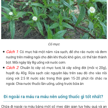
Cỏ mực
Cách 1
: Cỏ mực hái một nắm rửa sạch, để cho ráo nước và đem
nướng trên miếng ngói cho đến khi thuốc khô giòn, có thể tán thành
bột. Mỗi ngày lấy 8g uống với nước cơm.
Cách 2
: Chuẩn bị cây cỏ mực tươi, lá cây sống đời (mỗi vị 20g),
huyết dụ 40g. Rửa sạch các nguyên liệu trên sau đó cho vào nồi
cùng với 2.5 lít nước sắc trong thời gian 15-20 phút rồi chắc ra
ngoài. Chia nước thuốc lần uống, uống trước bữa ăn
Đi ngoài ra máu ra máu nên uống thuốc gì tốt nhất?
Chữa đi ngoài ra máu bằng một số mẹo dân gian tuy hiệu quả và an