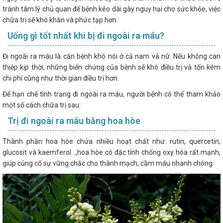
tránh tâm lý chủ quan để bệnh kéo dài gây nguy hại cho sức khỏe, việc
chữa trị sẽ khó khăn và phức tạp hơn.
Uống gì tốt nhất khi bị đi ngoài ra máu?
Đi ngoài ra máu là căn bệnh khó nói ở cả nam và nữ. Nếu không can
thiệp kịp thời, những biến chứng của bệnh sẽ khó điều trị và tốn kém
chi phí cũng như thời gian điều trị hơn.
Để hạn chế tình trạng đi ngoài ra máu, người bệnh có thể tham khảo
một số cách chữa trị sau:
Trị đi ngoài ra máu bằng hoa hòe
Thành phần hoa hòe chứa nhiều hoạt chất như: rutin, quercetin,
glucosit và kaemferol…,hoa hòe có đặc tính chống oxy hóa rất mạnh,
giúp củng cố sự vững chắc cho thành mạch, cầm máu nhanh chóng.