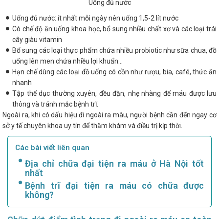
Uống đủ nước
Uống đủ nước: ít nhất mỗi ngày nên uống 1,5-2 lít nước
Có chế độ ăn uống khoa học, bổ sung nhiều chất xơ và các loại trái
cây giàu vitamin
Bổ sung các loại thực phẩm chứa nhiều probiotic như sữa chua, đồ
uống lên men chứa nhiều lợi khuẩn…
Hạn chế dùng các loại đồ uống có cồn như rượu, bia, café, thức ăn
nhanh
Tập thể dục thường xuyên, đều đặn, nhẹ nhàng để máu được lưu
thông và tránh mắc bệnh trĩ.
Ngoài ra, khi có dấu hiệu đi ngoài ra màu, người bệnh cần đến ngay cơ
sở y tế chuyên khoa uy tín để thăm khám và điều trị kịp thời.
Các bài viết liên quan
Địa chỉ chữa đại tiện ra máu ở Hà Nội tốt
nhất
Bệnh trĩ đại tiện ra máu có chữa được
không?