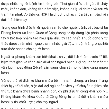
được nhiều người bệnh tin tưởng bởi: Thời gian điều trị ngắn, ít chảy
máu, không đau, không cần nằm viện, không để lại di chứng về sau và
tránh tái phát. Có thể nói, HCPT là phương pháp chữa trị tiên tiến, hiện
đại nhất hiện nay.
Trong quá trình điều trị đi ngoài ra máu cho người bệnh, các bác sĩ tại
Phòng khám Đa khoa Quốc tế Cộng Đồng sẽ áp dụng liệu pháp Đông
tây y kết hợp nhằm tạo hiệu quả điều trị cao nhất. Thuốc đông y từ
thảo dược thiên nhiên giúp thanh nhiệt, giải độc, nhuận tràng, phục hồi
sức khỏe nhanh cho người bệnh.
Ngoài ra, phòng khám còn triển khai dịch vụ đặt lịch khám trước để tiết
kiệm thời gian và công sức đi lại cho người bệnh. Đội ngũ nhân viên tư
vấn luôn hoạt động 24/24 sẵn sàng chia sẻ mọi lo lắng cùng người
bệnh.
Với ưu thế về dịch vụ khám chữa bệnh nhanh chóng, an toàn. Trang
thiết bị y tế tối tân, hiện đại, đội ngũ nhân viên y tế chuyên nghiệp,các
thủ tục khám chữa bệnh nhanh gọn, chi phí điều trị công khai hợp lý,…
Phòng khám Đa khoa Quốc tế Cộng Đồng tự tin là điểm khám chữa
bệnh uy tín, chất lượng cho mọi người.