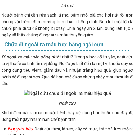
Lá mơ
Người bệnh chỉ cần rửa sạch lá mơ, băm nhỏ, giã cho hơi nát rồi trộn
chung với trứng đem nướng trên chảo chống dính. Nên lót một lớp lá
chuối phía dưới để không bị cháy. Chia ngày ăn 2 lần, dùng liên tục 7
ngày sẽ thấy chứng đi ngoài ra máu thuyên giảm.
Chữa đi ngoài ra máu tươi bằng ngải cứu
Đi ngoài ra máu nên uống gì
tốt nhất? Trong y học cổ truyền, ngải cứu
là vị thuốc có tính ấm, vị đắng. Nó được biết đến là một vị thuốc quý có
công dụng tiêu viêm, giảm đau và nhuận tràng hiệu quả, giúp người
bệnh dễ đi ngoài hơn. Qua đó hạn chế được chứng chảy máu tươi khi đi
cầu.
Ngải cứu
Khi bị đi ngoài ra máu người bệnh hãy sử dụng bài thuốc sau đây để
uống mỗi ngày nhằm hạn chế bệnh tình.
Nguyên liệu
: Ngải cứu tươi, lá sen, cây cỏ mực, trắc bá tươi mỗi vị