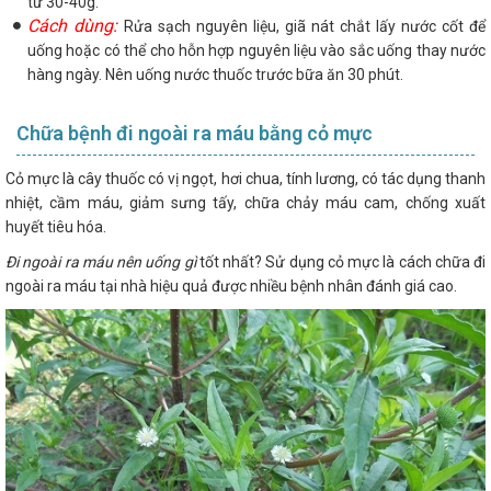
từ 30-40g.
Cách dùng:
Rửa sạch nguyên liệu, giã nát chắt lấy nước cốt để
uống hoặc có thể cho hỗn hợp nguyên liệu vào sắc uống thay nước
hàng ngày. Nên uống nước thuốc trước bữa ăn 30 phút.
Chữa bệnh đi ngoài ra máu bằng cỏ mực
Cỏ mực là cây thuốc có vị ngọt, hơi chua, tính lương, có tác dụng thanh
nhiệt, cầm máu, giảm sưng tấy, chữa chảy máu cam, chống xuất
huyết tiêu hóa.
Đi ngoài ra máu nên uống gì
tốt nhất? Sử dụng cỏ mực là cách chữa đi
ngoài ra máu tại nhà hiệu quả được nhiều bệnh nhân đánh giá cao.