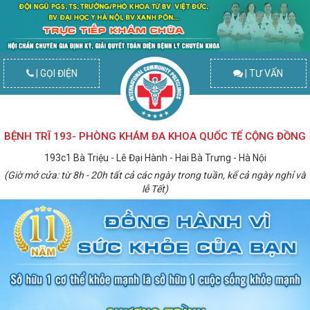
| GỌI ĐIỆN
| TƯ VẤN
BỆNH TRĨ 193- PHÒNG KHÁM ĐA KHOA QUỐC TẾ CỘNG ĐỒNG
193c1 Bà Triệu - Lê Đại Hành - Hai Bà Trưng - Hà Nội
(Giờ mở cửa: từ 8h - 20h tất cả các ngày trong tuần, kể cả ngày nghỉ và
lễ Tết)