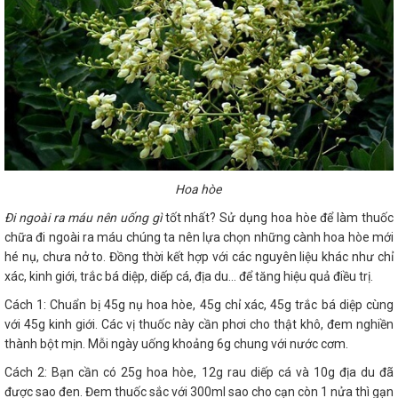
Hoa hòe
Đi ngoài ra máu nên uống gì
tốt nhất? Sử dụng hoa hòe để làm thuốc
chữa đi ngoài ra máu chúng ta nên lựa chọn những cành hoa hòe mới
hé nụ, chưa nở to. Đồng thời kết hợp với các nguyên liệu khác như chỉ
xác, kinh giới, trắc bá diệp, diếp cá, địa du… để tăng hiệu quả điều trị.
Cách 1: Chuẩn bị 45g nụ hoa hòe, 45g chỉ xác, 45g trắc bá diệp cùng
với 45g kinh giới. Các vị thuốc này cần phơi cho thật khô, đem nghiền
thành bột mịn. Mỗi ngày uống khoảng 6g chung với nước cơm.
Cách 2: Bạn cần có 25g hoa hòe, 12g rau diếp cá và 10g địa du đã
được sao đen. Đem thuốc sắc với 300ml sao cho cạn còn 1 nửa thì gạn