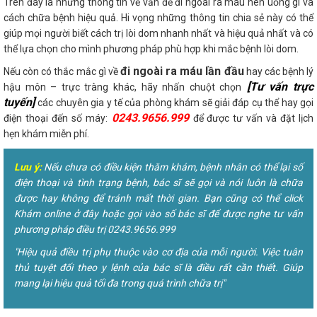
Trên đây là những thông tin về vấn đề đi ngoài ra máu nên uống gì và
cách chữa bệnh hiệu quả. Hi vọng những thông tin chia sẻ này có thể
giúp mọi người biết cách trị lòi dom nhanh nhất và hiệu quả nhất và có
thể lựa chọn cho mình phương pháp phù hợp khi mắc bệnh lòi dom.
đi ngoài ra máu lần đầu
Nếu còn có thắc mắc gì về
hay các bệnh lý
[Tư vấn trực
hậu môn – trực tràng khác, hãy nhấn chuột chọn
tuyến]
các chuyên gia y tế của phòng khám sẽ giải đáp cụ thể hay gọi
0243.9656.999
điện thoại đến số máy:
để được tư vấn và đặt lịch
hẹn khám miễn phí.
Lưu ý:
Nếu chưa có điều kiện thăm khám, bệnh nhân có thể lại số
điện thoại và tình trạng bệnh, bác sĩ sẽ gọi và nói luôn là chữa
được hay không để tránh mất thời gian. Bạn cũng có thể click
Khám online ở đây hoặc gọi vào số bác sĩ để được nghe tư vấn
phương pháp điều trị 0243.9656.999
"Hiệu quả điều trị phụ thuộc vào cơ địa của mỗi người. Việc tuân
thủ tuyệt đối theo y lệnh của bác sĩ là điều rất cần thiết. Giúp
mang lại hiệu quả tối đa trong quá trình chữa trị"