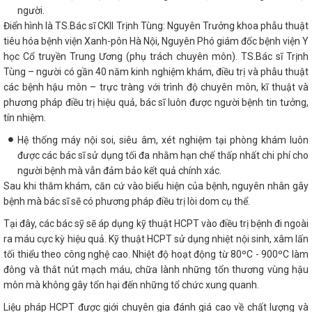
người.
Điển hình là TS.Bác sĩ CKII Trịnh Tùng: Nguyên Trưởng khoa phẫu thuật
tiêu hóa bệnh viện Xanh-pôn Hà Nội, Nguyên Phó giám đốc bệnh viện Y
học Cổ truyền Trung Ương (phụ trách chuyên môn). TS.Bác sĩ Trịnh
Tùng – người có gần 40 năm kinh nghiệm khám, điều trị và phẫu thuật
các bệnh hậu môn – trực tràng với trình độ chuyên môn, kĩ thuật và
phương pháp điều trị hiệu quả, bác sĩ luôn được người bệnh tin tưởng,
tín nhiệm.
Hệ thống máy nội soi, siêu âm, xét nghiệm tại phòng khám luôn
được các bác sĩ sử dụng tối đa nhằm hạn chế thấp nhất chi phí cho
người bệnh mà vẫn đảm bảo kết quả chính xác.
Sau khi thăm khám, căn cứ vào biểu hiện của bệnh, nguyên nhân gây
bệnh mà bác sĩ sẽ có phương pháp điều trị lòi dom cụ thể.
Tại đây, các bác sỹ sẽ áp dụng kỹ thuật HCPT vào điều trị bệnh đi ngoài
ra máu cực kỳ hiệu quả. Kỹ thuật HCPT sử dụng nhiệt nội sinh, xâm lấn
tối thiểu theo công nghệ cao. Nhiệt độ hoạt động từ 80ºC - 900ºC làm
đông và thắt nút mạch máu, chữa lành những tổn thương vùng hậu
môn mà không gây tổn hại đến những tổ chức xung quanh.
Liệu pháp HCPT được giới chuyên gia đánh giá cao về chất lượng và