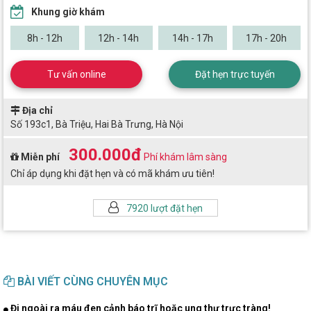
Khung giờ khám
8h - 12h
12h - 14h
14h - 17h
17h - 20h
Tư vấn online
Đặt hẹn trực tuyến
Địa chỉ
Số 193c1, Bà Triệu, Hai Bà Trưng, Hà Nội
300.000đ
Miễn phí
Phí khám lâm sàng
Chỉ áp dụng khi đặt hẹn và có mã khám ưu tiên!
7920 lượt đặt hẹn
BÀI VIẾT CÙNG CHUYÊN MỤC
Đi ngoài ra máu đen cảnh báo trĩ hoặc ung thư trực tràng!