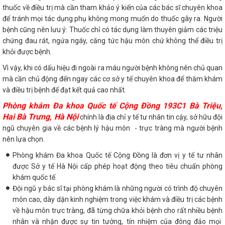
thuốc về điều trị mà cần tham khảo ý kiến của các bác sĩ chuyên khoa
để tránh mọi tác dụng phụ không mong muốn do thuốc gây ra. Người
bệnh cũng nên lưu ý: Thuốc chỉ có tác dụng làm thuyên giảm các triệu
chứng đau rát, ngứa ngáy, căng tức hậu môn chứ không thể điều trị
khỏi được bệnh.
Vì vậy, khi có dấu hiệu đi ngoài ra máu người bệnh không nên chủ quan
mà cần chủ động đến ngay các cơ sở y tế chuyên khoa để thăm khám
và điều trị bệnh để đạt kết quả cao nhất.
Phòng khám Đa khoa Quốc tế Cộng Đồng 193C1 Bà Triệu,
Hai Bà Trưng, Hà Nội
chính là địa chỉ y tế tư nhân tin cậy, sở hữu đội
ngũ chuyên gia về các bệnh lý hậu môn - trực tràng mà người bệnh
nên lựa chọn.
Phòng khám Đa khoa Quốc tế Cộng Đồng là đơn vị y tế tư nhân
được Sở y tế Hà Nội cấp phép hoạt động theo tiêu chuẩn phòng
khám quốc tế.
Đội ngũ y bác sĩ tại phòng khám là những người có trình độ chuyên
môn cao, dày dặn kinh nghiệm trong việc khám và điều trị các bệnh
về hậu môn trực tràng, đã từng chữa khỏi bệnh cho rất nhiều bệnh
nhân và nhận được sự tin tưởng, tín nhiệm của đông đảo mọi