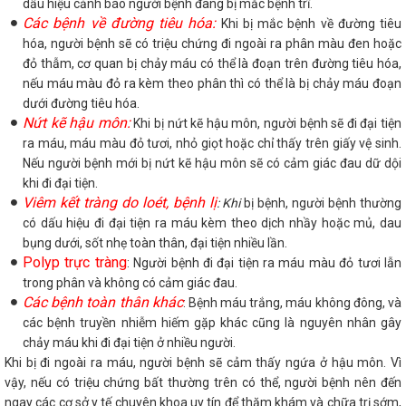
dấu hiệu cảnh báo người bệnh đang bị mắc bệnh trĩ.
Các bệnh về đường tiêu hóa:
Khi bị mắc bệnh về đường tiêu
hóa, người bệnh sẽ có triệu chứng đi ngoài ra phân màu đen hoặc
đỏ thẫm, cơ quan bị chảy máu có thể là đoạn trên đường tiêu hóa,
nếu máu màu đỏ ra kèm theo phân thì có thể là bị chảy máu đoạn
dưới đường tiêu hóa.
Nứt kẽ hậu môn:
Khi bị nứt kẽ hậu môn, người bệnh sẽ đi đại tiện
ra máu, máu màu đỏ tươi, nhỏ giọt hoặc chỉ thấy trên giấy vệ sinh.
Nếu người bệnh mới bị nứt kẽ hậu môn sẽ có cảm giác đau dữ dội
khi đi đại tiện.
Viêm kết tràng do loét, bệnh lị
: Khi
bị bệnh, người bệnh thường
có dấu hiệu đi đại tiện ra máu kèm theo dịch nhầy hoặc mủ, dau
bụng dưới, sốt nhẹ toàn thân, đại tiện nhiều lần.
Polyp trực tràng
: Người bệnh đi đại tiện ra máu màu đỏ tươi lẫn
trong phân và không có cảm giác đau.
Các bệnh toàn thân khác
: Bệnh máu trắng, máu không đông, và
các bệnh truyền nhiễm hiếm gặp khác cũng là nguyên nhân gây
chảy máu khi đi đại tiện ở nhiều người.
Khi bị đi ngoài ra máu, người bệnh sẽ cảm thấy ngứa ở hậu môn. Vì
vậy, nếu có triệu chứng bất thường trên có thể, người bệnh nên đến
ngay các cơ sở y tế chuyên khoa uy tín để thăm khám và chữa trị sớm,