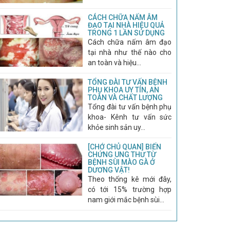
CÁCH CHỮA NẤM ÂM
ĐẠO TẠI NHÀ HIỆU QUẢ
TRONG 1 LẦN SỬ DỤNG
Cách chữa nấm âm đạo
tại nhà như thế nào cho
an toàn và hiệu...
TỔNG ĐÀI TƯ VẤN BỆNH
PHỤ KHOA UY TÍN, AN
TOÀN VÀ CHẤT LƯỢNG
Tổng đài tư vấn bệnh phụ
khoa- Kênh tư vấn sức
khỏe sinh sản uy...
[CHỚ CHỦ QUAN] BIẾN
CHỨNG UNG THƯ TỪ
BỆNH SÙI MÀO GÀ Ở
DƯƠNG VẬT!
Theo thống kê mới đây,
có tới 15% trường hợp
nam giới mắc bệnh sùi...