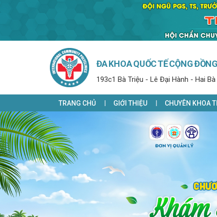
ĐA KHOA QUỐC TẾ CỘNG ĐỒN
193c1 Bà Triệu - Lê Đại Hành - Hai Bà
TRANG CHỦ
GIỚI THIỆU
CHUYÊN KHOA T