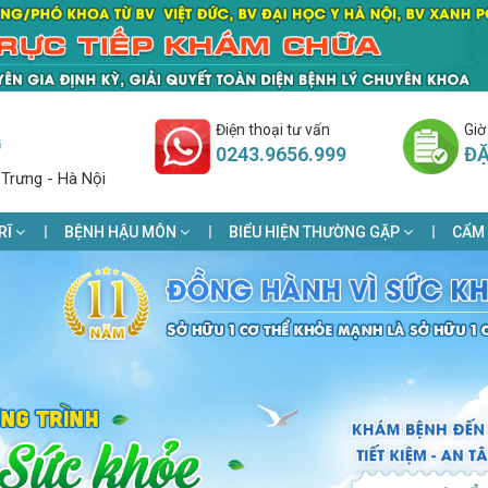
Điện thoại tư vấn
Giờ
G
0243.9656.999
ĐẶ
 Trưng - Hà Nội
RĨ
BỆNH HẬU MÔN
BIỂU HIỆN THƯỜNG GẶP
CẨM