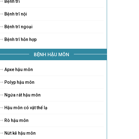
Bệnh trĩ
Bệnh trĩ nội
Bệnh trĩ ngoại
Bệnh trĩ hỗn hợp
BỆNH HẬU MÔN
Apxe hậu môn
Polyp hậu môn
Ngứa rát hậu môn
Hậu môn có vật thể lạ
Rò hậu môn
Nứt kẽ hậu môn