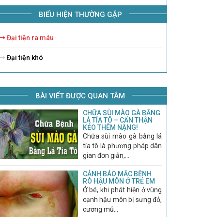
BIỂU HIỆN THƯỜNG GẶP
Đại tiện ra máu
Đại tiện khó
BÀI VIẾT ĐƯỢC QUAN TÂM
CHỮA SÙI MÀO GÀ BẰNG
LÁ TÍA TÔ – CẨN THẬN
KẺO THÊM NẶNG!
Chữa sùi mào gà bằng lá
tía tô là phương pháp dân
gian đơn giản,...
CẢNH BÁO MẮC BỆNH
RÒ HẬU MÔN Ở TRẺ EM
Ở bé, khi phát hiện ở vùng
cạnh hậu môn bị sưng đỏ,
cương mủ...