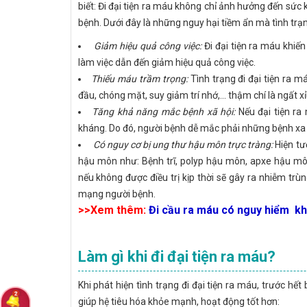
biết: Đi đại tiện ra máu không chỉ ảnh hưởng đến sức
bệnh. Dưới đây là những nguy hại tiềm ẩn mà tình trạng
Giảm hiệu quả công việc:
Đi đại tiện ra máu khiế
làm việc dẫn đến giảm hiệu quả công việc.
Thiếu máu trầm trọng:
Tình trạng đi đại tiện ra 
đầu, chóng mặt, suy giảm trí nhớ,... thậm chí là ngất
Tăng khả năng mắc bệnh xã hội:
Nếu đại tiện r
kháng. Do đó, người bệnh dễ mắc phải những bệnh xa h
Có nguy cơ bị ung thư hậu môn trực tràng:
Hiện tượ
hậu môn như: Bệnh trĩ, polyp hậu môn, apxe hậu môn,
nếu không được điều trị kịp thời sẽ gây ra nhiễm trù
mạng người bệnh.
>>Xem thêm:
Đi cầu ra máu có nguy hiểm 
Làm gì khi đi đại tiện ra máu?
Khi phát hiện tình trạng đi đại tiện ra máu, trước h
giúp hệ tiêu hóa khỏe mạnh, hoạt động tốt hơn: