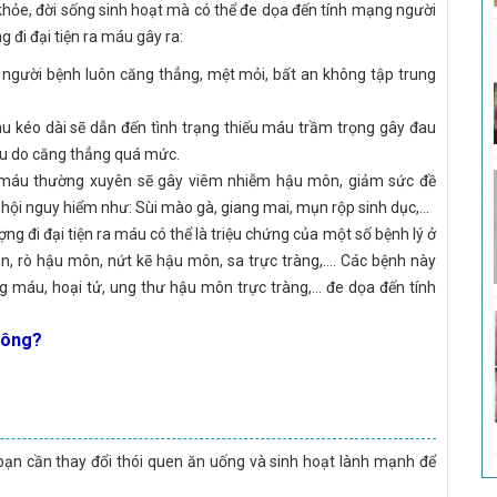
 khỏe, đời sống sinh hoạt mà có thể đe dọa đến tính mạng người
 đi đại tiện ra máu gây ra:
n người bệnh luôn căng thẳng, mệt mỏi, bất an không tập trung
máu kéo dài sẽ dẫn đến tình trạng thiếu máu trầm trọng gây đau
 xỉu do căng thẳng quá mức.
a máu thường xuyên sẽ gây viêm nhiễm hậu môn, giảm sức đề
ội nguy hiểm như: Sùi mào gà, giang mai, mụn rộp sinh dục,...
ng đi đại tiện ra máu có thể là triệu chứng của một số bệnh lý ở
 rò hậu môn, nứt kẽ hậu môn, sa trực tràng,.... Các bệnh này
ng máu, hoại tử, ung thư hậu môn trực tràng,... đe dọa đến tính
không?
ết bạn cần thay đổi thói quen ăn uống và sinh hoạt lành mạnh để