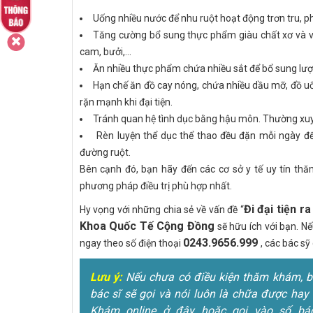
Uống nhiều nước để nhu ruột hoạt động trơn tru, p
Tăng cường bổ sung thực phẩm giàu chất xơ và vita
cam, bưởi,...
Ăn nhiều thực phẩm chứa nhiều sắt để bổ sung lượ
Hạn chế ăn đồ cay nóng, chứa nhiều dầu mỡ, đồ uống
rặn mạnh khi đại tiện.
Tránh quan hệ tình dục bằng hậu môn.
Thường xuyên
Rèn luyện thể dục thể thao đều đặn mỗi ngày đ
đường ruột.
Bên cạnh đó, bạn hãy đến các cơ sở y tế uy tín th
phương pháp điều trị phù hợp nhất.
Đi đại tiện 
Hy vọng với những chia sẻ về vấn đề “
Khoa Quốc Tế Cộng Đồng
sẽ hữu ích với bạn. Nế
0243.9656.999
ngay theo số điện thoại
, các bác sỹ
Lưu ý:
Nếu chưa có điều kiện thăm khám, bện
bác sĩ sẽ gọi và nói luôn là chữa được hay 
Khám online ở đây hoặc gọi vào số bác