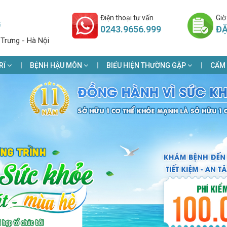
Điện thoại tư vấn
Giờ
G
0243.9656.999
ĐẶ
 Trưng - Hà Nội
RĨ
BỆNH HẬU MÔN
BIỂU HIỆN THƯỜNG GẶP
CẨM