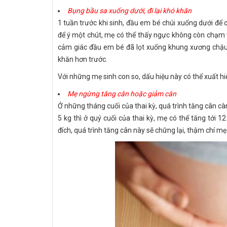
Bụng bầu sa xuống dưới, đi lại khó khăn
1 tuần trước khi sinh, đầu em bé chúi xuống dưới để 
để ý một chút, mẹ có thể thấy ngực không còn chạm 
cảm giác đầu em bé đã lọt xuống khung xương chậu. L
khăn hơn trước.
Với những mẹ sinh con so, dấu hiệu này có thể xuất h
Mẹ ngừng tăng cân hoặc giảm cân
Ở những tháng cuối của thai kỳ, quá trình tăng cân c
5 kg thì ở quý cuối của thai kỳ, mẹ có thể tăng tới 1
đích, quá trình tăng cân này sẽ chững lại, thậm chí mẹ