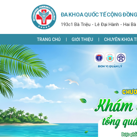
ĐA KHOA QUỐC TẾ CỘNG ĐỒN
193c1 Bà Triệu - Lê Đại Hành - Hai Bà
TRANG CHỦ
GIỚI THIỆU
CHUYÊN KHOA T