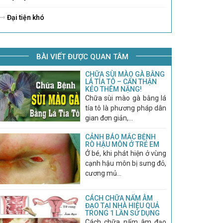
Đại tiện khó
BÀI VIẾT ĐƯỢC QUAN TÂM
CHỮA SÙI MÀO GÀ BẰNG
LÁ TÍA TÔ – CẨN THẬN
KẺO THÊM NẶNG!
Chữa sùi mào gà bằng lá
tía tô là phương pháp dân
gian đơn giản,...
CẢNH BÁO MẮC BỆNH
RÒ HẬU MÔN Ở TRẺ EM
Ở bé, khi phát hiện ở vùng
cạnh hậu môn bị sưng đỏ,
cương mủ...
CÁCH CHỮA NẤM ÂM
ĐẠO TẠI NHÀ HIỆU QUẢ
TRONG 1 LẦN SỬ DỤNG
Cách chữa nấm âm đạo