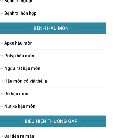
Bệnh trĩ ngoại
Bệnh trĩ hỗn hợp
BỆNH HẬU MÔN
Apxe hậu môn
Polyp hậu môn
Ngứa rát hậu môn
Hậu môn có vật thể lạ
Rò hậu môn
Nứt kẽ hậu môn
BIỂU HIỆN THƯỜNG GẶP
Đại tiện ra máu