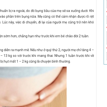
chuẩn bị ra ngoài, do đó bụng bầu của mẹ sẽ sa xuống dưới. Khi
vào phần trên bụng nữa. Mẹ cũng có thể cảm nhận được rõ rệt
úc này, việc di chuyển, đi lại của người mẹ cũng trở nên khó
iện sớm hơn, chẳng hạn như trước khi em bé chào đời 2 tuần.
àng diễn ra mạnh mẽ. Nếu như ở quý thứ 2, người mẹ chỉ tăng 4 –
2 – 13 kg so với trước khi mang thai. Nhưng 1 tuần trước khi về
 bị hụt mất 1 – 2 kg cũng là chuyện bình thường.