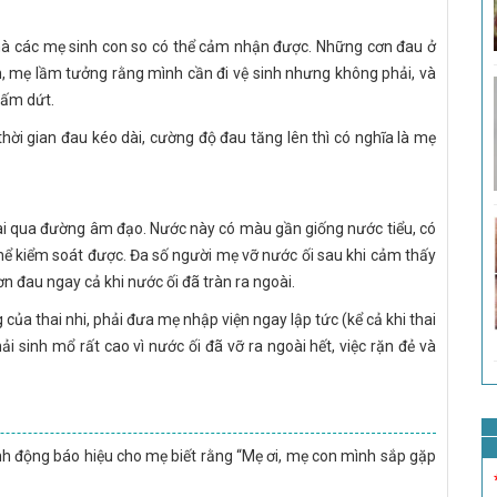
 mà các mẹ sinh con so có thể cảm nhận được. Những cơn đau ở
, mẹ lầm tưởng rằng mình cần đi vệ sinh nhưng không phải, và
hấm dứt.
thời gian đau kéo dài, cường độ đau tăng lên thì có nghĩa là mẹ
oài qua đường âm đạo. Nước này có màu gần giống nước tiểu, có
ể kiểm soát được. Đa số người mẹ vỡ nước ối sau khi cảm thấy
 đau ngay cả khi nước ối đã tràn ra ngoài.
của thai nhi, phải đưa mẹ nhập viện ngay lập tức (kể cả khi thai
 sinh mổ rất cao vì nước ối đã vỡ ra ngoài hết, việc rặn đẻ và
h động báo hiệu cho mẹ biết rằng “Mẹ ơi, mẹ con mình sắp gặp