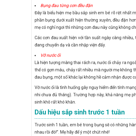
Bụng đau từng cơn đều đặn
Đây là biểu hiện mẹ bầu sắp sinh em bé rõ rệt nhất
phần bụng dưới xuất hiện thường xuyên, đều đặn hơn
mẹ có nghỉ ngơi thì những cơn đau này cũng không c
Các cơn đau xuất hiện với tần suất ngày càng nhiều, 
đang chuyển dạ và cần nhập viện đấy.
Vỡ nước ối
Là hiện tượng màng thai rách ra, nước ối chảy ra ng
thể có gợn máu, chảy rất nhiều mà người mẹ không th
đau bụng, một số khác lại không hề cảm nhận được cơn
Vỡ nước ối là tình huống gây nguy hiểm đến tính mạng 
nhi chưa đủ tháng). Trường hợp này, khả năng mẹ phải
sinh khô rất khó khăn.
Dấu hiệu sắp sinh trước 1 tuần
Trước sinh 1 tuần, em bé trong bụng sẽ có những hàn
nhau rồi đó!”. Mẹ hãy để ý một chút nhé!