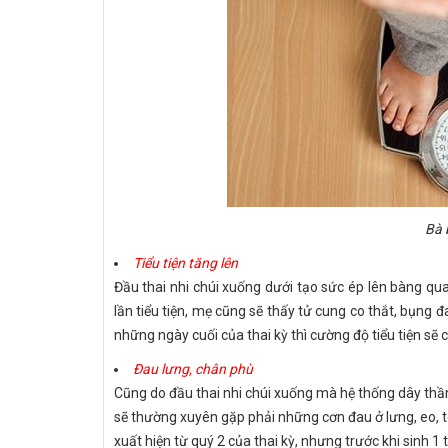
Bà 
Tiểu tiện tăng lên
Đầu thai nhi chúi xuống dưới tạo sức ép lên bàng qua
lần tiểu tiện, mẹ cũng sẽ thấy tử cung co thắt, bụng đ
những ngày cuối của thai kỳ thì cường độ tiểu tiện sẽ 
Đau lưng, chân phù
Cũng do đầu thai nhi chúi xuống mà hệ thống dây thần 
sẽ thường xuyên gặp phải những cơn đau ở lưng, eo, t
xuất hiện từ quý 2 của thai kỳ, nhưng trước khi sinh 1