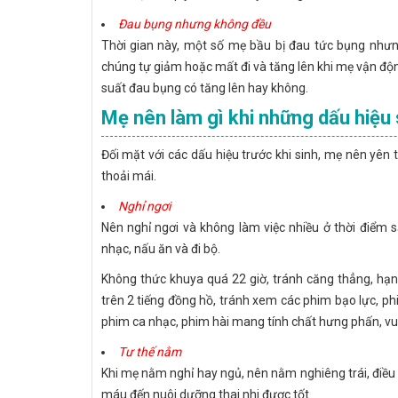
Đau bụng nhưng không đều
Thời gian này, một số mẹ bầu bị đau tức bụng nhưng 
chúng tự giảm hoặc mất đi và tăng lên khi mẹ vận độ
suất đau bụng có tăng lên hay không.
Mẹ nên làm gì khi những dấu hiệu 
Đối mặt với các dấu hiệu trước khi sinh, mẹ nên yên
thoải mái.
Nghỉ ngơi
Nên nghỉ ngơi và không làm việc nhiều ở thời điểm 
nhạc, nấu ăn và đi bộ.
Không thức khuya quá 22 giờ, tránh căng thẳng, hạn c
trên 2 tiếng đồng hồ, tránh xem các phim bạo lực, p
phim ca nhạc, phim hài mang tính chất hưng phấn, vui
Tư thế nằm
Khi mẹ nằm nghỉ hay ngủ, nên nằm nghiêng trái, điều
máu đến nuôi dưỡng thai nhi được tốt.