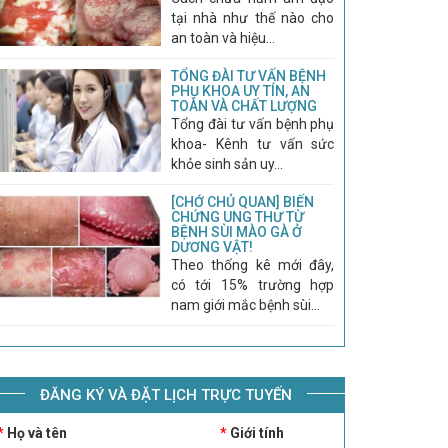
tại nhà như thế nào cho
an toàn và hiệu...
TỔNG ĐÀI TƯ VẤN BỆNH
PHỤ KHOA UY TÍN, AN
TOÀN VÀ CHẤT LƯỢNG
Tổng đài tư vấn bệnh phụ
khoa- Kênh tư vấn sức
khỏe sinh sản uy...
[CHỚ CHỦ QUAN] BIẾN
CHỨNG UNG THƯ TỪ
BỆNH SÙI MÀO GÀ Ở
DƯƠNG VẬT!
Theo thống kê mới đây,
có tới 15% trường hợp
nam giới mắc bệnh sùi...
ĐĂNG KÝ VÀ ĐẶT LỊCH TRỰC TUYẾN
*
Họ và tên
*
Giới tính