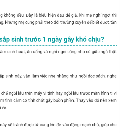
không đều. Đây là biểu hiện đau đẻ giả, khi mẹ nghỉ ngơi thì
ng. Nhưng mẹ cũng phải theo dõi thường xuyên để biết đươc tần
sắp sinh trước 1 ngày gây khó chịu?
 tâm sinh hoạt, ăn uống và nghỉ ngơi cũng như có giấc ngủ thật
sắp sinh này, vẫn làm việc nhẹ nhàng như ngồi đọc sách, nghe
hế ngồi lâu trên máy vi tính hay ngồi lâu trước màn hình ti vi
him tình cảm có tính chất gây buồn phiền. Thay vào đó nên xem
 vẻ.
 này sẽ tránh được tử cung lớn đè vào động mạch chủ, giúp cho