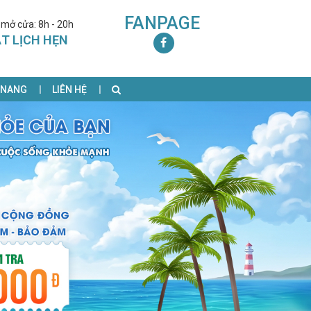
FANPAGE
 mở cửa: 8h - 20h
T LỊCH HẸN
 NANG
LIÊN HỆ