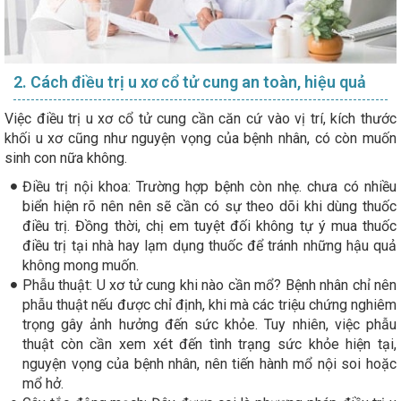
2. Cách điều trị u xơ cổ tử cung an toàn, hiệu quả
Việc điều trị u xơ cổ tử cung cần căn cứ vào vị trí, kích thước
khối u xơ cũng như nguyện vọng của bệnh nhân, có còn muốn
sinh con nữa không.
Điều trị nội khoa: Trường hợp bệnh còn nhẹ. chưa có nhiều
biển hiện rõ nên nên sẽ cần có sự theo dõi khi dùng thuốc
điều trị. Đồng thời, chị em tuyệt đối không tự ý mua thuốc
điều trị tại nhà hay lạm dụng thuốc để tránh những hậu quả
không mong muốn.
Phẫu thuật: U xơ tử cung khi nào cần mổ? Bệnh nhân chỉ nên
phẫu thuật nếu được chỉ định, khi mà các triệu chứng nghiêm
trọng gây ảnh hưởng đến sức khỏe. Tuy nhiên, việc phẫu
thuật còn cần xem xét đến tình trạng sức khỏe hiện tại,
nguyện vọng của bệnh nhân, nên tiến hành mổ nội soi hoặc
mổ hở.