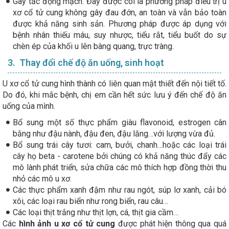
Gây tắc động mạch: Đây được coi là phương pháp điều trị u
xơ cổ tử cung không gây đau đớn, an toàn và vẫn bảo toàn
được khả năng sinh sản. Phương pháp được áp dụng với
bệnh nhân thiếu máu, suy nhược, tiểu rắt, tiểu buốt do sự
chèn ép của khối u lên bàng quang, trực tràng.
3. Thay đổi chế độ ăn uống, sinh hoạt
U xơ cổ tử cung hình thành có liên quan mật thiết đến nội tiết tố.
Do đó, khi mắc bệnh, chị em cần hết sức lưu ý đến chế độ ăn
uống của mình.
Bổ sung một số thực phẩm giàu flavonoid, estrogen cân
bằng như đậu nành, đậu đen, đậu lăng…với lượng vừa đủ.
Bổ sung trái cây tươi: cam, bưởi, chanh…hoặc các loại trái
cây họ beta - carotene bởi chúng có khả năng thúc đẩy các
mô lành phát triển, sửa chữa các mô thích hợp đồng thời thu
nhỏ các mô u xơ.
Các thực phẩm xanh đậm như rau ngót, súp lơ xanh, cải bó
xôi, các loại rau biển như rong biển, rau câu…
Các loại thịt trắng như thịt lợn, cá, thịt gia cầm…
Các
hình ảnh u xơ cổ tử cung
được phát hiện thông qua quá