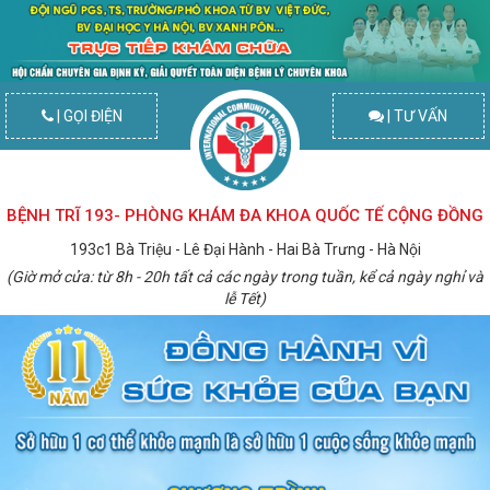
| GỌI ĐIỆN
| TƯ VẤN
BỆNH TRĨ 193- PHÒNG KHÁM ĐA KHOA QUỐC TẾ CỘNG ĐỒNG
193c1 Bà Triệu - Lê Đại Hành - Hai Bà Trưng - Hà Nội
(Giờ mở cửa: từ 8h - 20h tất cả các ngày trong tuần, kể cả ngày nghỉ và
lễ Tết)