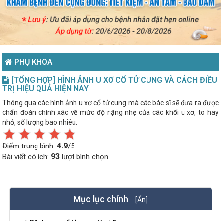
PHỤ KHOA
[TỔNG HỢP] HÌNH ẢNH U XƠ CỔ TỬ CUNG VÀ CÁCH ĐIỀU
TRỊ HIỆU QUẢ HIỆN NAY
Thông qua các hình ảnh u xơ cổ tử cung mà các bác sĩ sẽ đưa ra được
chẩn đoán chính xác về mức độ nặng nhẹ của các khối u xơ, to hay
nhỏ, số lượng bao nhiêu.
4.9
Điểm trung bình:
/5
93
Bài viết có ích:
lượt bình chọn
Mục lục chính
[Ẩn]