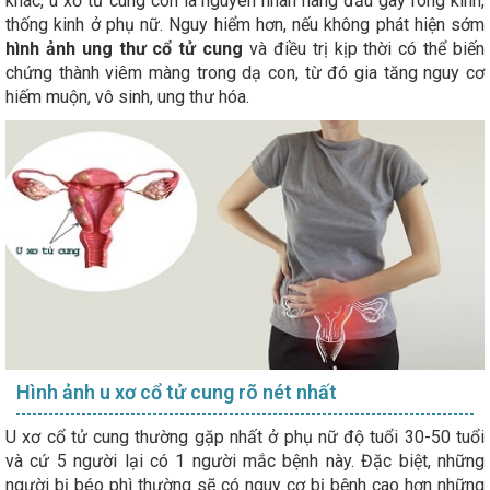
khác, u xơ tử cung còn là nguyên nhân hàng đầu gây rong kinh,
thống kinh ở phụ nữ. Nguy hiểm hơn, nếu không phát hiện sớm
hình ảnh ung thư cổ tử cung
và điều trị kịp thời có thể biến
chứng thành viêm màng trong dạ con, từ đó gia tăng nguy cơ
hiếm muộn, vô sinh, ung thư hóa.
Hình ảnh u xơ cổ tử cung rõ nét nhất
U xơ cổ tử cung thường gặp nhất ở phụ nữ độ tuổi 30-50 tuổi
và cứ 5 người lại có 1 người mắc bệnh này. Đặc biệt, những
người bị béo phì thường sẽ có nguy cơ bị bệnh cao hơn những