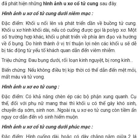
đã phát hiện những
hình ảnh u xơ cổ tử cung
sau đây.
Hình ảnh u xơ cổ tử cung dưới niêm mạc :
Đặc điểm: Khối u nổi lên và phát triển dần về buồng tử cung.
Khối u xơ hình khối dài, nếu có cuống được gọi là polyp xơ. Một
số trường hợp khác, khối u phát triển về phía âm đạo và hướng
về ổ bụng. Do hình thành ở vị trí thuận lợi nên các khối u sẽ dễ
bị tác động từ yếu tố khách quan dẫn đến viêm nhiễm.
Triệu chứng: Đau bụng dưới, rối loạn kinh nguyệt, bị rong kinh…
Biến chứng: Nếu không điều trị kịp thời có thể dẫn đến mệt mỏi,
mất máu và tử vong.
Hình ảnh u xơ eo tử cung :
Đặc điểm: Có khả năng chèn ép các bộ phận xung quanh. Cụ
thể, đối với phụ nữ mang thai thì khối u có thể gây khó sinh,
chuyển dạ sớm, sinh non…Ngoài ra, u xơ eo tử cung còn tiềm ẩn
nguy cơ dẫn đến vô sinh hiếm muộn.
Hình ảnh u xơ cổ tử cung dưới phúc mạc :
Đặc điểm: Hình cuống dài, hoặc có dây chằng nằm giữa 2 lá