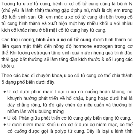
Tương tự u xơ tử cung, bệnh u xơ cổ tử cung cũng là bệnh lý
(chủ yếu là lành tính) thường gặp ở phụ nữ, nhất là chị em trong
độ tuổi sinh sản. Chị em mắc u xơ cổ tử cung khi bên trong cổ
tử cung hình thành và xuất hiện một hay nhiều khối u với nhiều
kích cỡ khác nhau ở bề mặt cổ tử cung hay tử cung.
Các triệu chứng,
hình ảnh u xơ cổ tử cung
được hình thành có
liên quan mật thiết đến nồng độ hormone estrogen trong cơ
thể. Khi lượng estrogen tăng sinh quá mức nhưng quá trình đào
thải gặp bất thường sẽ làm tăng dần kích thước & số lượng các
khối u.
Theo các bác sĩ chuyên khoa, u xơ cổ tử cung có thể chia thành
5 dạng phổ biến dưới đây:
U xơ dưới phúc mạc: Loại u xơ có cuống hoặc không, có
khuynh hướng phát triển về hố chậu, bụng hoặc dưới hai lá
dây chằng rộng, từ đó gây chèn ép niệu quản và thường bị
nhầm lẫn với u buồng trứng.
U kẽ: Phần giữa phát triển cơ tử cung gây biến dạng tử cung.
U dưới niêm mạc: Khối u có xơ ở dưới cơ niêm mạc, có thể
có cuống được gọi là polyp tử cung. Đây là loại u lành tính