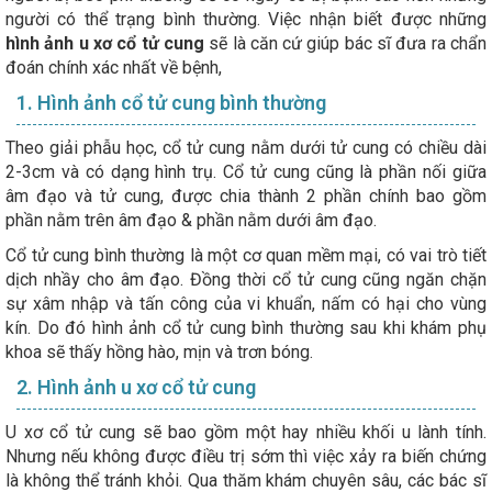
người có thể trạng bình thường. Việc nhận biết được những
hình ảnh u xơ cổ tử cung
sẽ là căn cứ giúp bác sĩ đưa ra chẩn
đoán chính xác nhất về bệnh,
1. Hình ảnh cổ tử cung bình thường
Theo giải phẫu học, cổ tử cung nằm dưới tử cung có chiều dài
2-3cm và có dạng hình trụ. Cổ tử cung cũng là phần nối giữa
âm đạo và tử cung, được chia thành 2 phần chính bao gồm
phần nằm trên âm đạo & phần nằm dưới âm đạo.
Cổ tử cung bình thường là một cơ quan mềm mại, có vai trò tiết
dịch nhầy cho âm đạo. Đồng thời cổ tử cung cũng ngăn chặn
sự xâm nhập và tấn công của vi khuẩn, nấm có hại cho vùng
kín. Do đó hình ảnh cổ tử cung bình thường sau khi khám phụ
khoa sẽ thấy hồng hào, mịn và trơn bóng.
2. Hình ảnh u xơ cổ tử cung
U xơ cổ tử cung sẽ bao gồm một hay nhiều khối u lành tính.
Nhưng nếu không được điều trị sớm thì việc xảy ra biến chứng
là không thể tránh khỏi. Qua thăm khám chuyên sâu, các bác sĩ