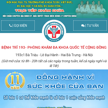
| GỌI ĐIỆN
| TƯ VẤN
BỆNH TRĨ 193- PHÒNG KHÁM ĐA KHOA QUỐC TẾ CỘNG ĐỒNG
193c1 Bà Triệu - Lê Đại Hành - Hai Bà Trưng - Hà Nội
(Giờ mở cửa: từ 8h - 20h tất cả các ngày trong tuần, kể cả ngày nghỉ và
lễ Tết)