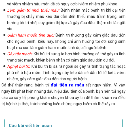
và viêm nhiễm hậu môn dễ có nguy cơ bị viêm nhiễm phụ khoa.
Làm giảm trí nhớ, thiếu máu:
Bệnh nhân mắc bệnh trĩ khi đại tiện
thường bị chảy máu kéo dài dẫn đến thiếu máu trầm trọng, ảnh
hưởng tới trí nhớ, suy giảm thị lực và gây đau đầu, thậm chí là ngất
xỉu.
:
Giảm ham muốn tình dục
Bệnh trĩ thường gây cảm giác đau đớn
cho người bệnh. Điều này, không chỉ ảnh hưởng tới đời sống sinh
hoạt mà còn làm giảm ham muốn tình dục ở người bệnh.
:
Gây tắc mạch
Khi búi trĩ sưng to hơn bình thường có thể gây ra tình
trạng tắc mạch, khiến bệnh nhân có cảm giác đau đớn dữ dội.
:
Nghẹt búi trĩ
Khi búi trĩ bị sa ra ngoài sẽ gây ra tình trạng tắc hoặc
phù nề ở hậu môn. Tình trạng này kéo dài sẽ dẫn tới lở loét, viêm
nhiễm, gây cảm giác đau đớn cho người bệnh.
đại tiện ra máu
Có thể thấy rằng, bệnh trĩ
rất nguy hiểm. Vì vậy,
ngay khi phát hiện những dấu hiệu đầu tiên của bệnh, bạn nên tới ngay
các cơ sở y tế, phòng khám chuyên khoa uy tín để thăm khám và điều
trị bệnh kịp thời, tránh những biến chứng nguy hiểm có thể xảy ra.
Các bài viết liên quan