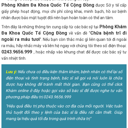
Phòng Khám Đa Khoa Quốc Tế Cộng Đồng
được Sở y tế cấp
giấy phép hoạt động, mọi chi phí công khai, minh bạch, hồ sơ bệnh
nhân được bảo mật tuyệt đối nên bạn hoàn toàn có thể an tâm.
Phòng Khám
Trên đây là những thông tin cung cấp từ các bác sỹ tại
Đa Khoa Quốc Tế Cộng Đồng
Chữa bệnh trĩ đi
về vấn đề “
ngoài ra máu tươi
”. Nếu bạn còn thắc mắc gì liên quan tới đi ngoài
ra máu, hãy nhấc máy và liên hệ ngay với chúng tôi theo số điện thoại:
0243.9656.999
, hoặc nhấp vào khung chat để được các bác sỹ tư
vấn nhiệt tình.
Lưu ý:
Nếu chưa có điều kiện thăm khám, bệnh nhân có thể lại số
điện thoại và tình trạng bệnh, bác sĩ sẽ gọi và nói luôn là chữa
được hay không để tránh mất thời gian. Bạn cũng có thể click
Khám online ở đây hoặc gọi vào số bác sĩ để được nghe tư vấn
phương pháp điều trị 0243.9656.999
"Hiệu quả điều trị phụ thuộc vào cơ địa của mỗi người. Việc tuân
thủ tuyệt đối theo y lệnh của bác sĩ là điều rất cần thiết. Giúp
mang lại hiệu quả tối đa trong quá trình chữa trị"