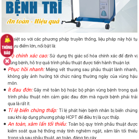
Khác biệt so với các phương pháp truyền thống, liệu pháp này hội tụ
nhiều ưu điểm lớn, nổi bật là:
Độ chính xác cao:
Sử dụng thị giác số hóa chính xác để định vị
vùng bệnh, hỗ trợ quá trình phẫu thuật được tiến hành thuận lợi.
Phục hồi nhanh:
Miệng vết thương sau phẫu thuật lành nhanh,
không gây ảnh hưởng tới chức năng thường ngày của vùng hậu
môn.
Ít đau đớn:
Gây mê toàn bộ hoặc bộ phận vùng bệnh trong quá
trình phẫu thuật nên cảm giác đau đớn mà người bệnh phải trải
qua là rất ít.
Tỉ lệ biến chứng thấp:
Tỉ lệ phát hiện bệnh nhân bị biến chứng
sau khi áp dụng phương pháp HCPT để điều trị là cực thấp.
An toàn, xâm lấn tối thiểu:
Toàn bộ quy trình phẫu thuật được
kiểm soát qua hệ thống máy tính nghiêm ngặt, xâm lấn tối thiểu
trong và sau phẫu thuật, an toàn, đáng tin cậy.