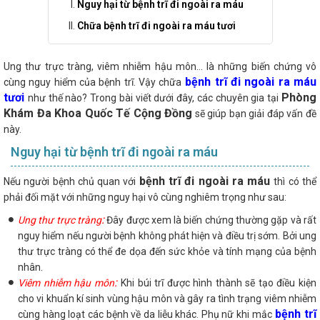
Nguy hại từ bệnh trĩ đi ngoài ra máu
Chữa bệnh trĩ đi ngoài ra máu tươi
Ung thư trực tràng, viêm nhiễm hậu môn… là những biến chứng vô
bệnh trĩ đi ngoài ra máu
cùng nguy hiểm của bệnh trĩ. Vậy chữa
tươi
Phòng
như thế nào? Trong bài viết dưới đây, các chuyên gia tại
Khám Đa Khoa Quốc Tế Cộng Đồng
sẽ giúp bạn giải đáp vấn đề
này.
Nguy hại từ bệnh trĩ đi ngoài ra máu
bệnh trĩ đi ngoài ra máu
Nếu người bệnh chủ quan với
thì có thể
phải đối mặt với những nguy hại vô cùng nghiêm trọng như sau:
:
Ung thư trực tràng
Đây được xem là biến chứng thường gặp và rất
nguy hiểm nếu người bệnh không phát hiện và điều trị sớm. Bởi ung
thư trực tràng có thể đe dọa đến sức khỏe và tính mạng của bệnh
nhân.
:
Viêm nhiễm hậu môn
Khi búi trĩ được hình thành sẽ tạo điều kiện
cho vi khuẩn kí sinh vùng hậu môn và gây ra tình trạng viêm nhiễm
bệnh trĩ
cùng hàng loạt các bệnh về da liễu khác. Phụ nữ khi mắc