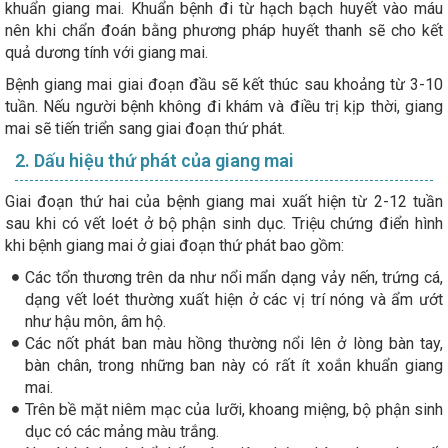
khuẩn giang mai. Khuẩn bệnh đi từ hạch bạch huyết vào máu
nên khi chẩn đoán bằng phương pháp huyết thanh sẽ cho kết
quả dương tính với giang mai.
Bệnh giang mai giai đoạn đầu sẽ kết thúc sau khoảng từ 3-10
tuần. Nếu người bệnh không đi khám và điều trị kịp thời, giang
mai sẽ tiến triển sang giai đoạn thứ phát.
2. Dấu hiệu thứ phát của giang mai
Giai đoạn thứ hai của bệnh giang mai xuất hiện từ 2-12 tuần
sau khi có vết loét ở bộ phận sinh dục. Triệu chứng điển hình
khi bệnh giang mai ở giai đoạn thứ phát bao gồm:
Các tổn thương trên da như nổi mẩn dạng vảy nến, trứng cá,
dạng vết loét thường xuất hiện ở các vị trí nóng và ẩm ướt
như hậu môn, âm hộ.
Các nốt phát ban màu hồng thường nổi lên ở lòng bàn tay,
bàn chân, trong những ban này có rất ít xoắn khuẩn giang
mai.
Trên bề mặt niêm mạc của lưỡi, khoang miệng, bộ phận sinh
dục có các mảng màu trắng.