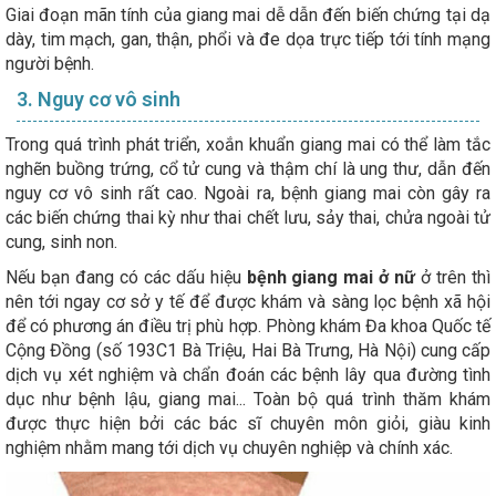
Giai đoạn mãn tính của giang mai dễ dẫn đến biến chứng tại dạ
dày, tim mạch, gan, thận, phổi và đe dọa trực tiếp tới tính mạng
người bệnh.
3. Nguy cơ vô sinh
Trong quá trình phát triển, xoắn khuẩn giang mai có thể làm tắc
nghẽn buồng trứng, cổ tử cung và thậm chí là ung thư, dẫn đến
nguy cơ vô sinh rất cao. Ngoài ra, bệnh giang mai còn gây ra
các biến chứng thai kỳ như thai chết lưu, sảy thai, chửa ngoài tử
cung, sinh non.
Nếu bạn đang có các dấu hiệu
bệnh giang mai ở nữ
ở trên thì
nên tới ngay cơ sở y tế để được khám và sàng lọc bệnh xã hội
để có phương án điều trị phù hợp. Phòng khám Đa khoa Quốc tế
Cộng Đồng (số 193C1 Bà Triệu, Hai Bà Trưng, Hà Nội) cung cấp
dịch vụ xét nghiệm và chẩn đoán các bệnh lây qua đường tình
dục như bệnh lậu, giang mai... Toàn bộ quá trình thăm khám
được thực hiện bởi các bác sĩ chuyên môn giỏi, giàu kinh
nghiệm nhằm mang tới dịch vụ chuyên nghiệp và chính xác.