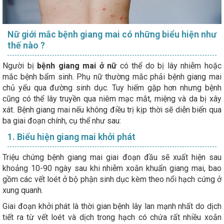
Nữ giới mắc bệnh giang mai có những biểu hiện như
thế nào ?
Người bị
bệnh giang mai ở nữ
có thể do bị lây nhiễm hoặc
mắc bệnh bẩm sinh. Phụ nữ thường mắc phải bệnh giang mai
chủ yếu qua đường sinh dục. Tuy hiếm gặp hơn nhưng bệnh
cũng có thể lây truyền qua niêm mạc mắt, miệng và da bị xây
xát. Bệnh giang mai nếu không điều trị kịp thời sẽ diễn biến qua
ba giai đoạn chính, cụ thể như sau:
1. Biểu hiện giang mai khởi phát
Triệu chứng bệnh giang mai giai đoạn đầu sẽ xuất hiện sau
khoảng 10-90 ngày sau khi nhiễm xoắn khuẩn giang mai, bao
gồm các vết loét ở bộ phận sinh dục kèm theo nổi hạch cứng ở
xung quanh.
Giai đoạn khởi phát là thời gian bệnh lây lan mạnh nhất do dịch
tiết ra từ vết loét và dịch trong hạch có chứa rất nhiều xoắn