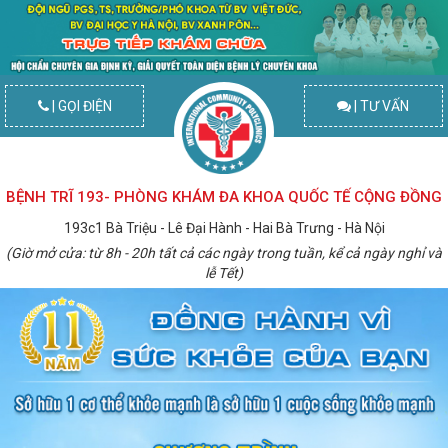
| GỌI ĐIỆN
| TƯ VẤN
BỆNH TRĨ 193- PHÒNG KHÁM ĐA KHOA QUỐC TẾ CỘNG ĐỒNG
193c1 Bà Triệu - Lê Đại Hành - Hai Bà Trưng - Hà Nội
(Giờ mở cửa: từ 8h - 20h tất cả các ngày trong tuần, kể cả ngày nghỉ và
lễ Tết)