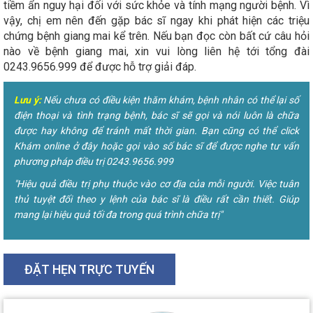
tiềm ẩn nguy hại đối với sức khỏe và tính mạng người bệnh. Vì
vậy, chị em nên đến gặp bác sĩ ngay khi phát hiện các triệu
chứng bệnh giang mai kể trên. Nếu bạn đọc còn bất cứ câu hỏi
nào về bệnh giang mai, xin vui lòng liên hệ tới tổng đài
0243.9656.999 để được hỗ trợ giải đáp.
Lưu ý:
Nếu chưa có điều kiện thăm khám, bệnh nhân có thể lại số
điện thoại và tình trạng bệnh, bác sĩ sẽ gọi và nói luôn là chữa
được hay không để tránh mất thời gian. Bạn cũng có thể click
Khám online ở đây hoặc gọi vào số bác sĩ để được nghe tư vấn
phương pháp điều trị 0243.9656.999
"Hiệu quả điều trị phụ thuộc vào cơ địa của mỗi người. Việc tuân
thủ tuyệt đối theo y lệnh của bác sĩ là điều rất cần thiết. Giúp
mang lại hiệu quả tối đa trong quá trình chữa trị"
ĐẶT HẸN TRỰC TUYẾN