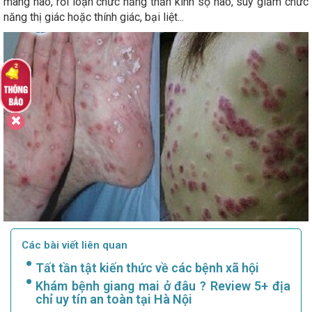
màng não, rối loạn chức năng thần kinh sọ não, suy giảm chức
năng thị giác hoặc thính giác, bại liệt...
Các bài viết liên quan
Tất tần tật kiến thức về các bệnh xã hội
Khám bệnh giang mai ở đâu ? Review 5+ địa
chỉ uy tín an toàn tại Hà Nội