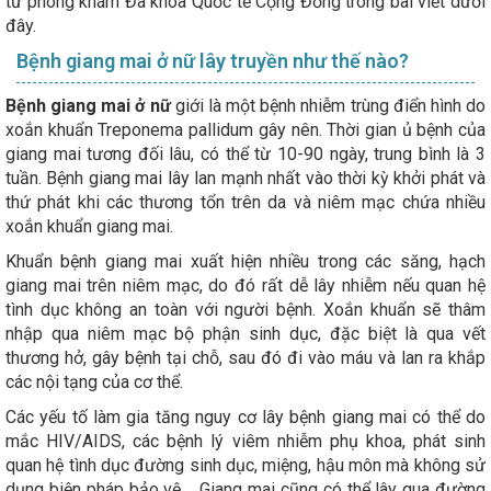
từ phòng khám Đa khoa Quốc tế Cộng Đồng trong bài viết dưới
đây.
Bệnh giang mai ở nữ lây truyền như thế nào?
Bệnh giang mai ở nữ
giới là một bệnh nhiễm trùng điển hình do
xoắn khuẩn Treponema pallidum gây nên. Thời gian ủ bệnh của
giang mai tương đối lâu, có thể từ 10-90 ngày, trung bình là 3
tuần. Bệnh giang mai lây lan mạnh nhất vào thời kỳ khởi phát và
thứ phát khi các thương tổn trên da và niêm mạc chứa nhiều
xoắn khuẩn giang mai.
Khuẩn bệnh giang mai xuất hiện nhiều trong các săng, hạch
giang mai trên niêm mạc, do đó rất dễ lây nhiễm nếu quan hệ
tình dục không an toàn với người bệnh. Xoắn khuẩn sẽ thâm
nhập qua niêm mạc bộ phận sinh dục, đặc biệt là qua vết
thương hở, gây bệnh tại chỗ, sau đó đi vào máu và lan ra khắp
các nội tạng của cơ thể.
Các yếu tố làm gia tăng nguy cơ lây bệnh giang mai có thể do
mắc HIV/AIDS, các bệnh lý viêm nhiễm phụ khoa, phát sinh
quan hệ tình dục đường sinh dục, miệng, hậu môn mà không sử
dụng biện pháp bảo vệ,... Giang mai cũng có thể lây qua đường