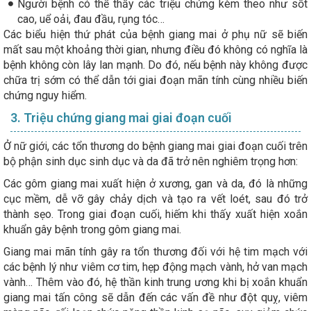
Người bệnh có thể thấy các triệu chứng kèm theo như sốt
cao, uể oải, đau đầu, rụng tóc…
Các biểu hiện thứ phát của bệnh giang mai ở phụ nữ sẽ biến
mất sau một khoảng thời gian, nhưng điều đó không có nghĩa là
bệnh không còn lây lan mạnh. Do đó, nếu bệnh này không được
chữa trị sớm có thể dẫn tới giai đoạn mãn tính cùng nhiều biến
chứng nguy hiểm.
3. Triệu chứng giang mai giai đoạn cuối
Ở nữ giới, các tổn thương do bệnh giang mai giai đoạn cuối trên
bộ phận sinh dục sinh dục và da đã trở nên nghiêm trọng hơn:
Các gôm giang mai xuất hiện ở xương, gan và da, đó là những
cục mềm, dễ vỡ gây chảy dịch và tạo ra vết loét, sau đó trở
thành sẹo. Trong giai đoạn cuối, hiếm khi thấy xuất hiện xoắn
khuẩn gây bệnh trong gôm giang mai.
Giang mai mãn tính gây ra tổn thương đối với hệ tim mạch với
các bệnh lý như viêm cơ tim, hẹp động mạch vành, hở van mạch
vành… Thêm vào đó, hệ thần kinh trung ương khi bị xoắn khuẩn
giang mai tấn công sẽ dẫn đến các vấn đề như đột quỵ, viêm