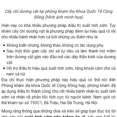
Cấy chỉ dương vật tại phòng khám Đa Khoa Quốc Tế Cộng
Đồng (Hình ảnh minh họa)
Hiện nay có khá nhiều phương pháp điều trị xuất tinh sớm. Tuy
nhiên cấy chỉ dương vật là phương pháp đem lại hiệu quả rõ rệt
cho nhiều bệnh nhân hơn cả bởi những ưu điểm như là:
Không biến chứng, không tháo, không có tác dụng phụ
Sau một thời gian cấy chỉ sẽ tự tiêu và làm thành mô mềm
trên dương vật gắn vào đầu nút các dây thần kinh của dương
vật.
Hỗ trợ điều trị hiệu quả xuất tinh sớm, tăng khoái cảm cho cả
nam và nữ.
Địa chỉ thực hiện phương pháp này hiệu quả có thể nói đến
Phòng khám đa khoa Quốc tế Cộng Đồng hợp, phòng khám đã
áp dụng điều trị thành công cho rất nhiều bệnh nhân bị xuất tinh
sớm và nhân về phản hồi tích cực từ người bệnh. Nam giới có
thể khám tại số 193C1, Bà Triệu, Hai Bà Trưng, Hà Nội.
Mong rằng thông qua những chia sẻ trên sẽ giúp bạn đọc trả lời
cho câu hỏi
xuất tinh sớm nên kiêng ăn gì
, nếu còn bất kỳ