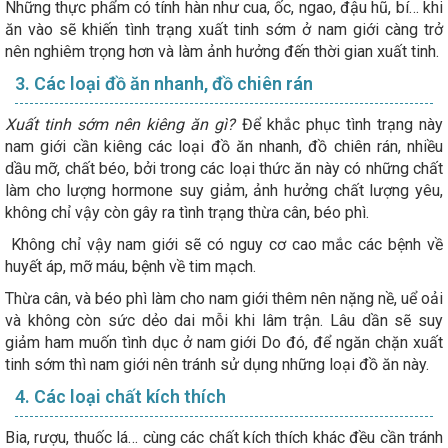
Những thực phẩm có tính hàn như cua, ốc, ngao, đậu hũ, bí… khi
ăn vào sẽ khiến tình trạng xuất tinh sớm ở nam giới càng trở
nên nghiêm trọng hơn và làm ảnh hưởng đến thời gian xuất tinh.
3. Các loại đồ ăn nhanh, đồ chiên rán
Xuất tinh sớm nên kiêng ăn gì?
Để khắc phục tình trạng này
nam giới cần kiêng các loại đồ ăn nhanh, đồ chiên rán, nhiều
dầu mỡ, chất béo, bởi trong các loại thức ăn này có những chất
làm cho lượng hormone suy giảm, ảnh hưởng chất lượng yêu,
không chỉ vậy còn gây ra tình trạng thừa cân, béo phì.
Không chỉ vậy nam giới sẽ có nguy cơ cao mắc các bệnh về
huyết áp, mỡ máu, bệnh về tim mạch.
Thừa cân, và béo phì làm cho nam giới thêm nên nặng nề, uể oải
và không còn sức dẻo dai mỗi khi lâm trận. Lâu dần sẽ suy
giảm ham muốn tình dục ở nam giới Do đó, để ngăn chặn xuất
tinh sớm thì nam giới nên tránh sử dụng những loại đồ ăn này.
4. Các loại chất kích thích
Bia, rượu, thuốc lá… cùng các chất kích thích khác đều cần tránh