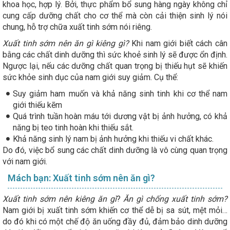
khoa học, hợp lý. Bởi, thực phẩm bổ sung hàng ngày không chỉ
cung cấp dưỡng chất cho cơ thể mà còn cải thiện sinh lý nói
chung, hỗ trợ chữa xuất tinh sớm nói riêng.
Xuất tinh sớm nên ăn gì kiêng gì?
Khi nam giới biết cách cân
bằng các chất dinh dưỡng thì sức khoẻ sinh lý sẽ được ổn định.
Ngược lại, nếu các dưỡng chất quan trọng bị thiếu hụt sẽ khiến
sức khỏe sinh dục của nam giới suy giảm. Cụ thể:
Suy giảm ham muốn và khả năng sinh tinh khi cơ thể nam
giới thiếu kẽm
Quá trình tuần hoàn máu tới dương vật bị ảnh hưởng, có khả
năng bị teo tinh hoàn khi thiếu sắt.
Khả năng sinh lý nam bị ảnh hưởng khi thiếu vi chất khác.
Do đó, việc bổ sung các chất dinh dưỡng là vô cùng quan trọng
với nam giới.
Mách bạn: Xuất tinh sớm nên ăn gì?
Xuất tinh sớm nên kiêng ăn gì
?
Ăn gì chống xuất tinh sớm?
Nam giới bị xuất tinh sớm khiến cơ thể dễ bị sa sút, mệt mỏi…
do đó khi có một chế độ ăn uống đầy đủ, đảm bảo dinh dưỡng