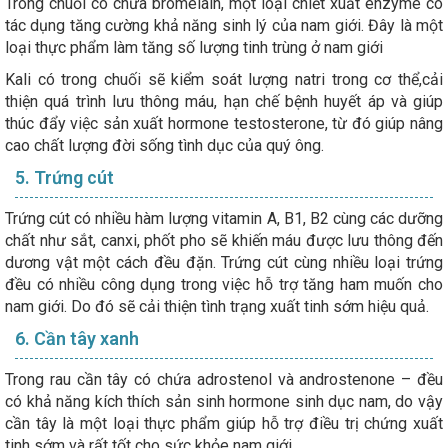
Trong chuối có chứa bromelain, một loại chiết xuất enzyme có
tác dụng tăng cường khả năng sinh lý của nam giới. Đây là một
loại thực phẩm làm tăng số lượng tinh trùng ở nam giới
Kali có trong chuối sẽ kiểm soát lượng natri trong cơ thể,cải
thiện quá trình lưu thông máu, hạn chế bệnh huyết áp và giúp
thúc đẩy việc sản xuất hormone testosterone, từ đó giúp nâng
cao chất lượng đời sống tình dục của quý ông.
5. Trứng cút
Trứng cút có nhiều hàm lượng vitamin A, B1, B2 cùng các dưỡng
chất như sắt, canxi, phốt pho sẽ khiến máu được lưu thông đến
dương vật một cách đều đặn. Trứng cút cùng nhiều loại trứng
đều có nhiều công dụng trong việc hỗ trợ tăng ham muốn cho
nam giới. Do đó sẽ cải thiện tình trạng xuất tinh sớm hiệu quả.
6. Cần tây xanh
Trong rau cần tây có chứa adrostenol và androstenone – đều
có khả năng kích thích sản sinh hormone sinh dục nam, do vậy
cần tây là một loại thực phẩm giúp hỗ trợ điều trị chứng xuất
tinh sớm và rất tốt cho sức khỏe nam giới.