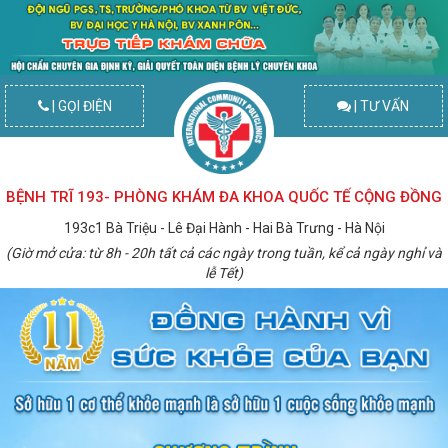
| GỌI ĐIỆN
| TƯ VẤN
BỆNH TRĨ 193- PHÒNG KHÁM ĐA KHOA QUỐC TẾ CỘNG ĐỒNG
193c1 Bà Triệu - Lê Đại Hành - Hai Bà Trưng - Hà Nội
(Giờ mở cửa: từ 8h - 20h tất cả các ngày trong tuần, kể cả ngày nghỉ và
lễ Tết)