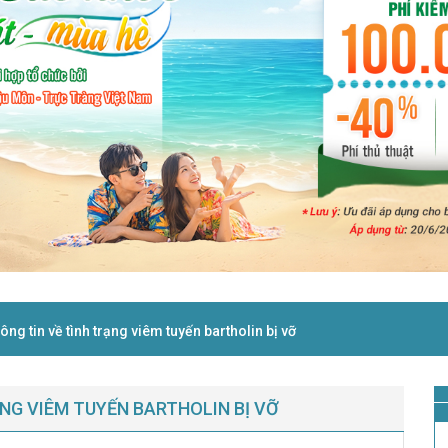
ng tin về tình trạng viêm tuyến bartholin bị vỡ
NG VIÊM TUYẾN BARTHOLIN BỊ VỠ