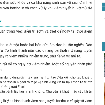
ấu đến sức khỏe và cả khả năng sinh sản về sau. Chính vì
tuyến bartholin và cách xử lý khi viêm tuyến bị vỡ mủ để
?
an trong việc điều trị sớm và triệt để ngay tại thời điểm
artholin ở một hoặc hai bên cửa âm đạo bị tắc nghẽn. Dẫn
Từ đó hình thành nên các u nang bartholin. U nang tuyến
ây ra viêm nhiễm, nhiễm trùng, phù nề và vỡ mủ ra.
n rất dễ có nguy cơ viêm nhiễm. Một số nguyên nhân phổ
m:
m dụng dung dịch tẩy rửa mạnh,... tạo điều kiện cho tạp khuẩn,
 bartholin. Ngoài ra, việc vệ sinh vùng kín từ hậu môn ra trước
ường ruột E.coli.
ẩn bệnh lây lan nhanh chóng. Chủ yếu là khuẩn lậu cầu khiến
g là lý do hình thành viêm nang tuyến bartholin và gây vỡ viêm