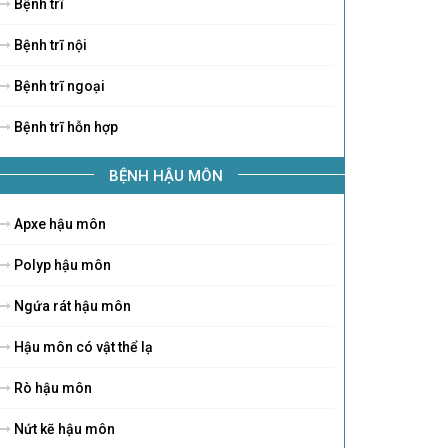
Bệnh trĩ
Bệnh trĩ nội
Bệnh trĩ ngoại
Bệnh trĩ hỗn hợp
BỆNH HẬU MÔN
Apxe hậu môn
Polyp hậu môn
Ngứa rát hậu môn
Hậu môn có vật thể lạ
Rò hậu môn
Nứt kẽ hậu môn