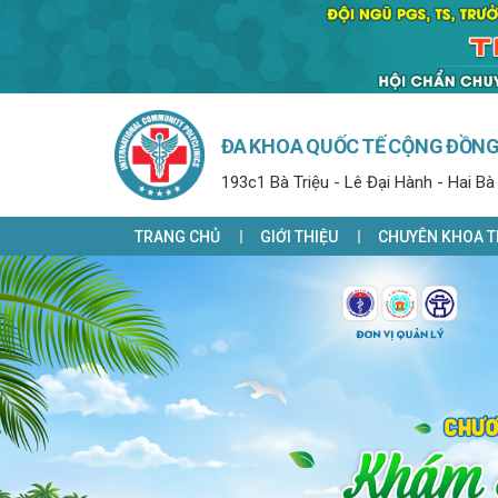
ĐA KHOA QUỐC TẾ CỘNG ĐỒN
193c1 Bà Triệu - Lê Đại Hành - Hai Bà
TRANG CHỦ
GIỚI THIỆU
CHUYÊN KHOA T