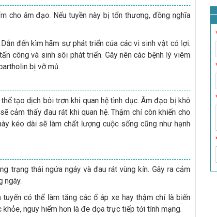
 ẩm cho âm đạo. Nếu tuyền này bị tổn thương, đồng nghĩa
ẫn đến kìm hãm sự phát triển của các vi sinh vật có lợi.
tấn công và sinh sôi phát triển. Gây nên các bệnh lý viêm
bartholin bị vỡ mủ.
thể tạo dịch bôi trơn khi quan hệ tình dục. Âm đạo bị khô
 sẽ cảm thấy đau rát khi quan hệ. Thậm chí còn khiến cho
 này kéo dài sẽ làm chất lượng cuộc sống cũng như hạnh
ong trạng thái ngứa ngáy và đau rát vùng kín. Gây ra cảm
g ngày.
 tuyến có thể làm tăng các ổ áp xe hay thậm chí là biến
 khỏe, nguy hiểm hơn là đe dọa trực tiếp tới tính mạng.