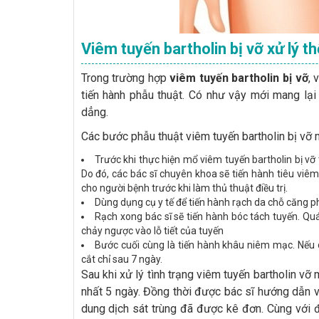
Viêm tuyến bartholin bị vỡ xử lý t
Trong trường hợp
viêm tuyến bartholin bị vỡ
, 
tiến hành phẫu thuật. Có như vậy mới mang lại
dẳng.
Các bước phẫu thuật viêm tuyến bartholin bị vỡ
Trước khi thực hiện mổ viêm tuyến bartholin bị vỡ
Do đó, các bác sĩ chuyên khoa sẽ tiến hành tiêu viê
cho người bệnh trước khi làm thủ thuật điều trị.
Dùng dụng cụ y tế để tiến hành rạch da chỗ căng ph
Rạch xong bác sĩ sẽ tiến hành bóc tách tuyến. Quá
chảy ngược vào lỗ tiết của tuyến
Bước cuối cùng là tiến hành khâu niêm mạc. Nếu d
cắt chỉ sau 7 ngày.
Sau khi xử lý tình trạng viêm tuyến bartholin vỡ
nhất 5 ngày. Đồng thời được bác sĩ hướng dẫn 
dung dịch sát trùng đã được kê đơn. Cùng với đ