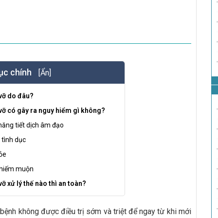
ục chính
[Ẩn]
 vỡ do đâu?
 vỡ có gây ra nguy hiểm gì không?
ăng tiết dịch âm đạo
 tình dục
hỏe
h hiếm muộn
vỡ xử lý thế nào thì an toàn?
 bệnh không được điều trị sớm và triệt để ngay từ khi mới