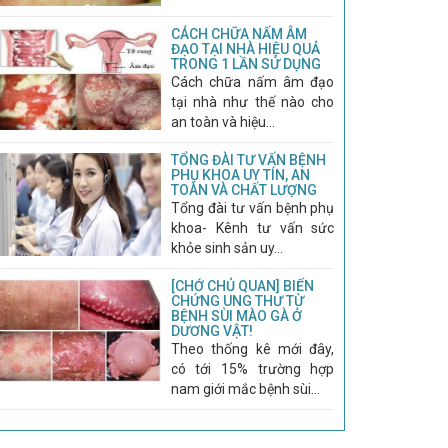
CÁCH CHỮA NẤM ÂM
ĐẠO TẠI NHÀ HIỆU QUẢ
TRONG 1 LẦN SỬ DỤNG
Cách chữa nấm âm đạo
tại nhà như thế nào cho
an toàn và hiệu...
TỔNG ĐÀI TƯ VẤN BỆNH
PHỤ KHOA UY TÍN, AN
TOÀN VÀ CHẤT LƯỢNG
Tổng đài tư vấn bệnh phụ
khoa- Kênh tư vấn sức
khỏe sinh sản uy...
[CHỚ CHỦ QUAN] BIẾN
CHỨNG UNG THƯ TỪ
BỆNH SÙI MÀO GÀ Ở
DƯƠNG VẬT!
Theo thống kê mới đây,
có tới 15% trường hợp
nam giới mắc bệnh sùi...