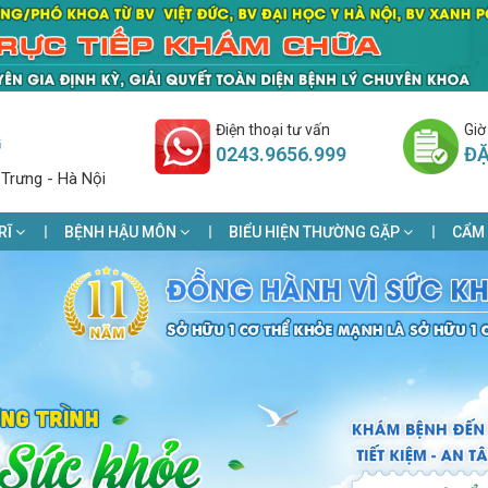
Điện thoại tư vấn
Giờ
G
0243.9656.999
ĐẶ
 Trưng - Hà Nội
RĨ
BỆNH HẬU MÔN
BIỂU HIỆN THƯỜNG GẶP
CẨM