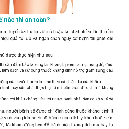
hế nào thì an toàn?
viêm tuyến bartholin vỡ mủ hoặc tái phát nhiều lần thì cần
 hiệu quả tối ưu và ngăn chặn nguy cơ bệnh tái phát dai
 mủ được thực hiện như sau:
 thì cần đảm bảo là vùng kín không bị viêm, sưng, nóng đỏ, đau.
m, làm sạch và sử dụng thuốc kháng sinh hỗ trợ giảm sưng đau
ồng của tuyến bartholin dọc theo cả chiều dài của khối u.
 trình này cần phải thực hiện tỉ mỉ, cẩn thận để dịch mủ không
ùng chỉ khâu không tiêu thì người bệnh phải đến cơ sở y tế để
 mủ, người bệnh sẽ được chỉ định dùng thuốc kháng sinh ít
vệ sinh vùng kín sạch sẽ bằng dung dịch y khoa hoặc các
ó, tái khám đúng hẹn để tránh hiện tượng tích mủ hay tụ