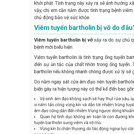
khởi phát. Tình trạng này xảy ra sẽ ảnh hưởng x
vậy, chị em cần nắm được tình trạng bệnh viêm 
chủ động bảo vệ sức khỏe.
Viêm tuyến bartholin bị vỡ do đâu
Viêm tuyến bartholin bị vỡ
xảy ra do sự chủ qu
bệnh mới biểu hiện.
Viêm tuyến bartholin là tình trạng ống tuyến b
đến sự ùn tắc của chất nhờn trong ống tuyến. 
bartholin nếu không nhanh chóng được xử lý sẽ g
Do nằm ngay sát cửa âm đạo nên tuyến bartholi
biến gây ra hiện tượng này có thể kể đến bao gồ
Vệ sinh âm đạo không sạch sẽ hay thụt rửa sâu, lạ
vi nấm tấn công vùng kín và dẫn tới nhiễm trùng tuyến
âm đạo cũng dẫn đến nhiễm trùng ngược dòng khuẩn đ
Quan hệ tình dục không an toàn là con đường khu
tuyến bartholin sưng viêm và vỡ mủ.
Vùng kín bị chấn thương do tác động ngoại lực cũn