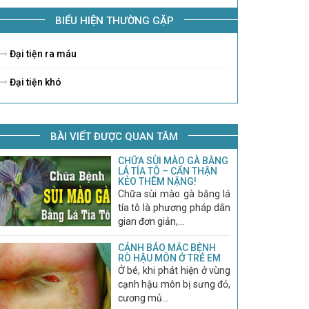
BIỂU HIỆN THƯỜNG GẶP
Đại tiện ra máu
Đại tiện khó
BÀI VIẾT ĐƯỢC QUAN TÂM
CHỮA SÙI MÀO GÀ BẰNG
LÁ TÍA TÔ – CẨN THẬN
KẺO THÊM NẶNG!
Chữa sùi mào gà bằng lá
tía tô là phương pháp dân
gian đơn giản,...
CẢNH BÁO MẮC BỆNH
RÒ HẬU MÔN Ở TRẺ EM
Ở bé, khi phát hiện ở vùng
cạnh hậu môn bị sưng đỏ,
cương mủ...