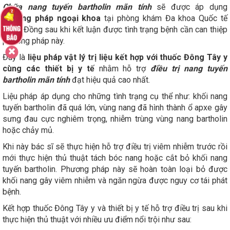
Chữa nang tuyến bartholin mãn tính
sẽ được áp dụng
phương pháp ngoại khoa
tại phòng khám Đa khoa Quốc tế
Cộng Đồng sau khi kết luận được tình trạng bệnh cần can thiệp
phương pháp này.
Đây là
liệu pháp vật lý trị liệu kết hợp với thuốc Đông Tây y
cùng các thiết bị y tế
nhằm hỗ trợ
điều trị nang tuyến
bartholin mãn tính
đạt hiệu quả cao nhất.
Liệu pháp áp dụng cho những tình trạng cụ thể như: khối nang
tuyến bartholin đã quá lớn, vùng nang đã hình thành ổ apxe gây
sưng đau cực nghiêm trọng, nhiễm trùng vùng nang bartholin
hoặc chảy mủ.
Khi này bác sĩ sẽ thực hiện hỗ trợ điều trị viêm nhiễm trước rồi
mới thực hiện thủ thuật tách bóc nang hoặc cắt bỏ khối nang
tuyến bartholin. Phương pháp này sẽ hoàn toàn loại bỏ được
khối nang gây viêm nhiễm và ngăn ngừa được nguy cơ tái phát
bệnh.
Kết hợp thuốc Đông Tây y và thiết bị y tế hỗ trợ điều trị sau khi
thực hiện thủ thuật với nhiều ưu điểm nổi trội như sau: