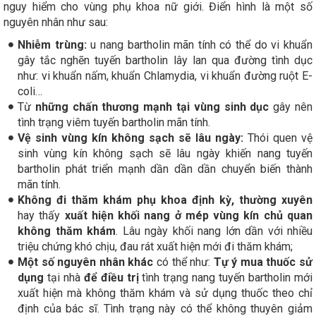
nguy hiểm cho vùng phụ khoa nữ giới. Điển hình là một số
nguyên nhân như sau:
Nhiễm trùng:
u nang bartholin mãn tính có thể do vi khuẩn
gây tắc nghẽn tuyến bartholin lây lan qua đường tình dục
như: vi khuẩn nấm, khuẩn Chlamydia, vi khuẩn đường ruột E-
coli…
Từ
những chấn thương mạnh tại vùng sinh dục
gây nên
tình trạng viêm tuyến bartholin mãn tính.
Vệ sinh vùng kín không sạch sẽ lâu ngày:
Thói quen vệ
sinh vùng kín không sạch sẽ lâu ngày khiến nang tuyến
bartholin phát triển mạnh dần dần dần chuyển biến thành
mãn tính.
Không đi thăm khám phụ khoa định kỳ, thường xuyên
hay thấy
xuất hiện khối nang ở mép vùng kín chủ quan
không thăm khám
. Lâu ngày khối nang lớn dần với nhiều
triệu chứng khó chịu, đau rát xuất hiện mới đi thăm khám;
Một số nguyên nhân khác
có thể như:
Tự ý mua thuốc sử
dụng
tại nhà
để điều trị
tình trạng nang tuyến bartholin mới
xuất hiện mà không thăm khám và sử dụng thuốc theo chỉ
định của bác sĩ. Tình trạng này có thể không thuyên giảm