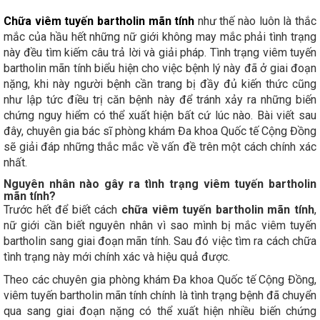
Chữa viêm tuyến bartholin mãn tính
như thế nào luôn là thắc
mắc của hầu hết những nữ giới không may mắc phải tình trạng
này đều tìm kiếm câu trả lời và giải pháp. Tình trạng viêm tuyến
bartholin mãn tính biểu hiện cho việc bệnh lý này đã ở giai đoạn
nặng, khi này người bệnh cần trang bị đầy đủ kiến thức cũng
như lập tức điều trị căn bệnh này để tránh xảy ra những biến
chứng nguy hiểm có thể xuất hiện bất cứ lúc nào. Bài viết sau
đây, chuyên gia bác sĩ phòng khám Đa khoa Quốc tế Cộng Đồng
sẽ giải đáp những thắc mắc về vấn đề trên một cách chính xác
nhất.
Nguyên nhân nào gây ra tình trạng viêm tuyến bartholin
mãn tính?
Trước hết để biết cách
chữa viêm tuyến bartholin mãn tính
,
nữ giới cần biết nguyên nhân vì sao mình bị mắc viêm tuyến
bartholin sang giai đoạn mãn tính. Sau đó việc tìm ra cách chữa
tình trạng này mới chính xác và hiệu quả được.
Theo các chuyên gia phòng khám Đa khoa Quốc tế Cộng Đồng,
viêm tuyến bartholin mãn tính chính là tình trạng bệnh đã chuyển
qua sang giai đoạn nặng có thể xuất hiện nhiều biến chứng