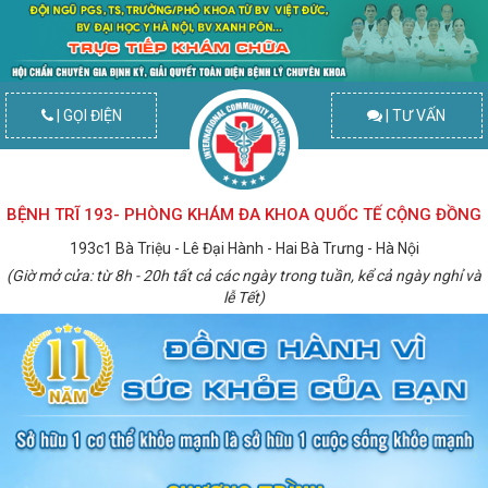
| GỌI ĐIỆN
| TƯ VẤN
BỆNH TRĨ 193- PHÒNG KHÁM ĐA KHOA QUỐC TẾ CỘNG ĐỒNG
193c1 Bà Triệu - Lê Đại Hành - Hai Bà Trưng - Hà Nội
(Giờ mở cửa: từ 8h - 20h tất cả các ngày trong tuần, kể cả ngày nghỉ và
lễ Tết)