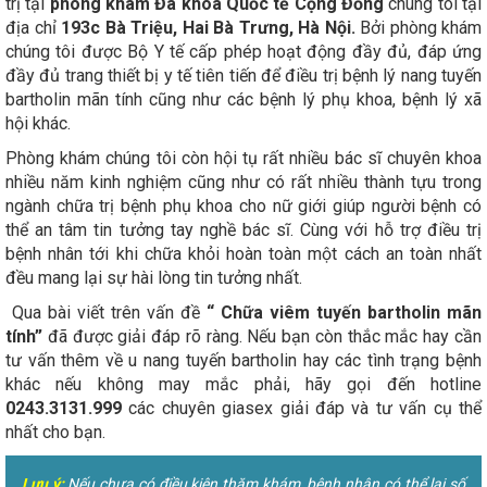
trị tại
phòng khám Đa khoa Quốc tế Cộng Đồng
chúng tôi tại
địa chỉ
193c Bà Triệu, Hai Bà Trưng, Hà Nội.
Bởi phòng khám
chúng tôi được Bộ Y tế cấp phép hoạt động đầy đủ, đáp ứng
đầy đủ trang thiết bị y tế tiên tiến để điều trị bệnh lý nang tuyến
bartholin mãn tính cũng như các bệnh lý phụ khoa, bệnh lý xã
hội khác.
Phòng khám chúng tôi còn hội tụ rất nhiều bác sĩ chuyên khoa
nhiều năm kinh nghiệm cũng như có rất nhiều thành tựu trong
ngành chữa trị bệnh phụ khoa cho nữ giới giúp người bệnh có
thể an tâm tin tưởng tay nghề bác sĩ. Cùng với hỗ trợ điều trị
bệnh nhân tới khi chữa khỏi hoàn toàn một cách an toàn nhất
đều mang lại sự hài lòng tin tưởng nhất.
Qua bài viết trên vấn đề
“ Chữa viêm tuyến bartholin mãn
tính”
đã được giải đáp rõ ràng. Nếu bạn còn thắc mắc hay cần
tư vấn thêm về u nang tuyến bartholin hay các tình trạng bệnh
khác nếu không may mắc phải, hãy gọi đến hotline
0243.3131.999
các chuyên giasex giải đáp và tư vấn cụ thể
nhất cho bạn.
Lưu ý:
Nếu chưa có điều kiện thăm khám, bệnh nhân có thể lại số