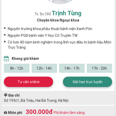
Trịnh Tùng
Ts. Bs CKII
Chuyên khoa Ngoại khoa
Nguyên trưởng khoa phẫu thuật bệnh viện Xanh Pôn
Nguyên PGĐ bệnh viện Y Học Cổ Truyền TW
Có hơn 40 năm kinh nghiệm trong lĩnh vực điều trị bệnh Hậu Môn
Trực Tràng
Khung giờ khám
8h - 12h
12h - 14h
14h - 17h
17h - 20h
Tư vấn online
Đặt hẹn trực tuyến
Địa chỉ
Số 193c1, Bà Triệu, Hai Bà Trưng, Hà Nội
300.000đ
Miễn phí
Phí khám lâm sàng