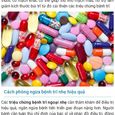
thuốc co mạch khác có thể giúp thu nhỏ mạch máu, hỗ trợ làm
giảm kích thước búi trĩ từ đó cải thiện các triệu chứng bệnh trĩ.
Cách phòng ngừa bệnh trĩ nhẹ hiệu quả
Các
triệu chứng bệnh trĩ ngoại nhẹ
cần thăm khám để điều trị
hiệu quả, ngăn ngừa bệnh tiến triển giai đoạn nặng hơn. Người
bệnh cần tuân thủ chỉ định của bác sĩ về phác đồ điều trị, đồng