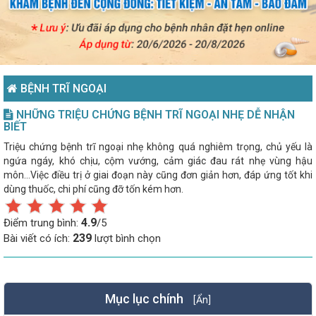
BỆNH TRĨ NGOẠI
NHỮNG TRIỆU CHỨNG BỆNH TRĨ NGOẠI NHẸ DỄ NHẬN
BIẾT
Triệu chứng bệnh trĩ ngoại nhẹ không quá nghiêm trọng, chủ yếu là
ngứa ngáy, khó chịu, cộm vướng, cảm giác đau rát nhẹ vùng hậu
môn…Việc điều trị ở giai đoạn này cũng đơn giản hơn, đáp ứng tốt khi
dùng thuốc, chi phí cũng đỡ tốn kém hơn.
4.9
Điểm trung bình:
/5
239
Bài viết có ích:
lượt bình chọn
Mục lục chính
[Ẩn]