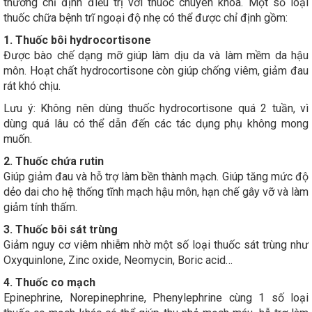
thường chỉ định điều trị với thuốc chuyên khoa. Một số loại
thuốc chữa bệnh trĩ ngoại độ nhẹ có thể được chỉ định gồm:
1. Thuốc bôi hydrocortisone
Được bào chế dạng mỡ giúp làm dịu da và làm mềm da hậu
môn. Hoạt chất hydrocortisone còn giúp chống viêm, giảm đau
rát khó chịu.
Lưu ý: Không nên dùng thuốc hydrocortisone quá 2 tuần, vì
dùng quá lâu có thể dẫn đến các tác dụng phụ không mong
muốn.
2. Thuốc chứa rutin
Giúp giảm đau và hỗ trợ làm bền thành mạch. Giúp tăng mức độ
dẻo dai cho hệ thống tĩnh mạch hậu môn, hạn chế gây vỡ và làm
giảm tính thấm.
3. Thuốc bôi sát trùng
Giảm nguy cơ viêm nhiễm nhờ một số loại thuốc sát trùng như
Oxyquinlone, Zinc oxide, Neomycin, Boric acid…
4. Thuốc co mạch
Epinephrine, Norepinephrine, Phenylephrine cùng 1 số loại