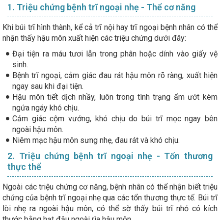
1. Triệu chứng bệnh trĩ ngoại nhẹ - Thể cơ năng
Khi búi trĩ hình thành, kể cả trĩ nội hay trĩ ngoại bệnh nhân có thể
nhận thấy hậu môn xuất hiện các triệu chứng dưới đây:
Đại tiện ra máu tươi lẫn trong phân hoặc dính vào giấy vệ
sinh.
Bệnh trĩ ngoại, cảm giác đau rát hậu môn rõ ràng, xuất hiện
ngay sau khi đại tiện.
Hậu môn tiết dịch nhầy, luôn trong tình trạng ẩm ướt kèm
ngứa ngáy khó chịu.
Cảm giác cộm vướng, khó chịu do búi trĩ mọc ngay bên
ngoài hậu môn.
Niêm mạc hậu môn sưng nhẹ, đau rát và khó chịu.
2. Triệu chứng bệnh trĩ ngoại nhẹ - Tổn thương
thực thể
Ngoài các triệu chứng cơ năng, bệnh nhân có thể nhận biết triệu
chứng của bệnh trĩ ngoại nhẹ qua các tổn thương thực tế. Búi trĩ
lòi nhẹ ra ngoài hậu môn, có thể sờ thấy búi trĩ nhỏ có kích
thước bằng hạt đậu ngoài rìa hậu môn.