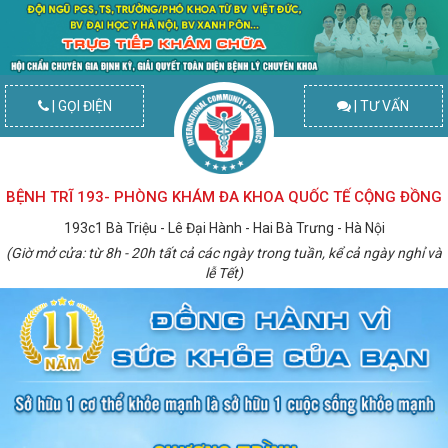
| GỌI ĐIỆN
| TƯ VẤN
BỆNH TRĨ 193- PHÒNG KHÁM ĐA KHOA QUỐC TẾ CỘNG ĐỒNG
193c1 Bà Triệu - Lê Đại Hành - Hai Bà Trưng - Hà Nội
(Giờ mở cửa: từ 8h - 20h tất cả các ngày trong tuần, kể cả ngày nghỉ và
lễ Tết)