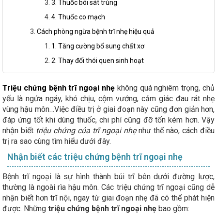
3. Thuốc bôi sát trùng
4. Thuốc co mạch
Cách phòng ngừa bệnh trĩ nhẹ hiệu quả
1. Tăng cường bổ sung chất xơ
2. Thay đổi thói quen sinh hoạt
Triệu chứng bệnh trĩ ngoại nhẹ
không quá nghiêm trọng, chủ
yếu là ngứa ngáy, khó chịu, cộm vướng, cảm giác đau rát nhẹ
vùng hậu môn…Việc điều trị ở giai đoạn này cũng đơn giản hơn,
đáp ứng tốt khi dùng thuốc, chi phí cũng đỡ tốn kém hơn. Vậy
nhận biết
triệu chứng của trĩ ngoại nhẹ
như thế nào, cách điều
trị ra sao cùng tìm hiểu dưới đây.
Nhận biết các triệu chứng bệnh trĩ ngoại nhẹ
Bệnh trĩ ngoại là sự hình thành búi trĩ bên dưới đường lược,
thường là ngoài rìa hậu môn. Các triệu chứng trĩ ngoại cũng dễ
nhận biết hơn trĩ nội, ngay từ giai đoạn nhẹ đã có thể phát hiện
được. Những
triệu chứng bệnh trĩ ngoại nhẹ
bao gồm: