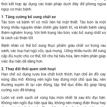
thời kết hợp áp dụng các biện pháp dưới đây để phòng ngừa
nguy cơ mắc bệnh.
1. Tăng cường bổ sung chất xơ
Táo bón và bệnh trĩ có mối liên hệ mật thiết. Táo bón là một
trong nhiều nguyên nhân chính gây bệnh trĩ, và khiến bệnh càng
thêm nghiêm trọng. Với tình trạng táo bón, việc bổ sung chất xơ
là cách cải thiện tốt.
Bệnh nhân có thể bổ sung thực phẩm giàu chất xơ trong rau
xanh, các loại hạt ngũ cốc, quả mọng…Uống nhiều nước để cung
cấp đủ nước cho cơ thể, tốt cho hệ tiêu hóa, làm mềm phân giúp
việc đại tiện dễ dàng hơn.
2. Thay đổi thói quen sinh hoạt
Hạn chế sử dụng rượu bia chất kích thích; hạn chế ăn đồ cay
nóng dầu mỡ. Không nên ngồi hay đứng một chỗ quá lâu, nên
thường xuyên đi lại vận động, tập thể dục điều độ giúp tăng
cường sức đề kháng.
Luôn vệ sinh sạch sẽ vùng hậu môn nhất là sau khi đại tiện.
Không nên ngồi đại tiện quá lâu, không nên mang điện thoại hay