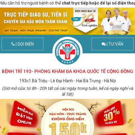
 cần hỗ trợ người bệnh có thể
chat trực tiếp hoặc để lại số điện thoại
để 
| GỌI ĐIỆN
| TƯ VẤN
BỆNH TRĨ 193- PHÒNG KHÁM ĐA KHOA QUỐC TẾ CỘNG ĐỒNG
193c1 Bà Triệu - Lê Đại Hành - Hai Bà Trưng - Hà Nội
(Giờ mở cửa: từ 8h - 20h tất cả các ngày trong tuần, kể cả ngày nghỉ và
lễ Tết)