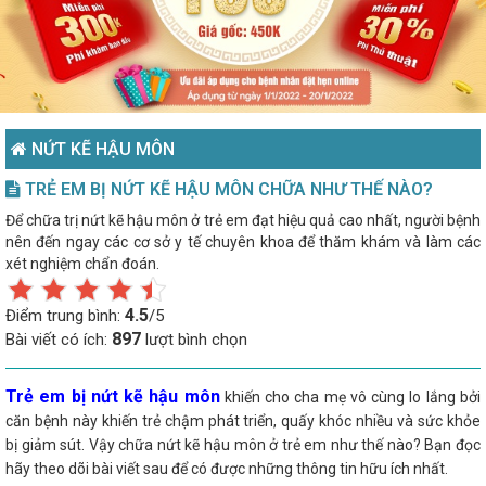
NỨT KẼ HẬU MÔN
TRẺ EM BỊ NỨT KẼ HẬU MÔN CHỮA NHƯ THẾ NÀO?
Để chữa trị nứt kẽ hậu môn ở trẻ em đạt hiệu quả cao nhất, người bệnh
nên đến ngay các cơ sở y tế chuyên khoa để thăm khám và làm các
xét nghiệm chẩn đoán.
4.5
Điểm trung bình:
/5
897
Bài viết có ích:
lượt bình chọn
Trẻ em bị nứt kẽ hậu môn
khiến cho cha mẹ vô cùng lo lắng bởi
căn bệnh này khiến trẻ chậm phát triển, quấy khóc nhiều và sức khỏe
bị giảm sút. Vậy chữa nứt kẽ hậu môn ở trẻ em như thế nào? Bạn đọc
hãy theo dõi bài viết sau để có được những thông tin hữu ích nhất.