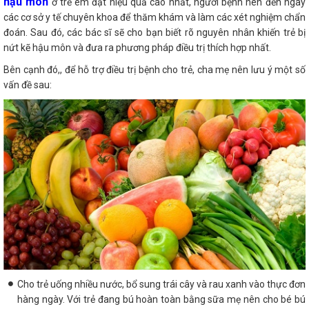
hậu môn
ở trẻ em đạt hiệu quả cao nhất, người bệnh nên đến ngay
các cơ sở y tế chuyên khoa để thăm khám và làm các xét nghiệm chẩn
đoán. Sau đó, các bác sĩ sẽ cho bạn biết rõ nguyên nhân khiến trẻ bị
nứt kẽ hậu môn và đưa ra phương pháp điều trị thích hợp nhất.
Bên cạnh đó,, để hỗ trợ điều trị bệnh cho trẻ, cha mẹ nên lưu ý một số
vấn đề sau:
Cho trẻ uống nhiều nước, bổ sung trái cây và rau xanh vào thực đơn
hàng ngày. Với trẻ đang bú hoàn toàn bằng sữa mẹ nên cho bé bú