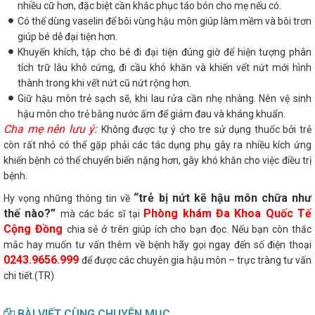
nhiều cữ hơn, đặc biệt cần khắc phục táo bón cho mẹ nếu có.
Có thể dùng vaselin để bôi vùng hậu môn giúp làm mềm và bôi trơn
giúp bé dễ đại tiện hơn.
Khuyến khích, tập cho bé đi đại tiện đúng giờ để hiện tượng phân
tích trữ lâu khô cứng, đi cầu khó khăn và khiến vết nứt mới hình
thành trong khi vết nứt cũ nứt rộng hơn.
Giữ hậu môn trẻ sạch sẽ, khi lau rửa cần nhẹ nhàng. Nên vệ sinh
hậu môn cho trẻ bằng nước ấm để giảm đau và kháng khuẩn.
Cha mẹ nên lưu ý:
Không được tự ý cho tre sử dụng thuốc bởi trẻ
còn rất nhỏ có thể gặp phải các tác dụng phụ gây ra nhiều kích ứng
khiến bệnh có thể chuyển biến nặng hơn, gây khó khăn cho việc điều trị
bệnh.
“trẻ bị nứt kẽ hậu môn chữa như
Hy vọng những thông tin về
thế nào?”
Phòng khám Đa Khoa Quốc Tế
mà các bác sĩ tại
Cộng Đồng
chia sẻ ở trên giúp ích cho bạn đọc. Nếu bạn còn thắc
mắc hay muốn tư vấn thêm về bệnh hãy gọi ngay đến số điện thoại
0243.9656.999
để được các chuyên gia hậu môn – trực tràng tư vấn
chi tiết.(TR)
BÀI VIẾT CÙNG CHUYÊN MỤC