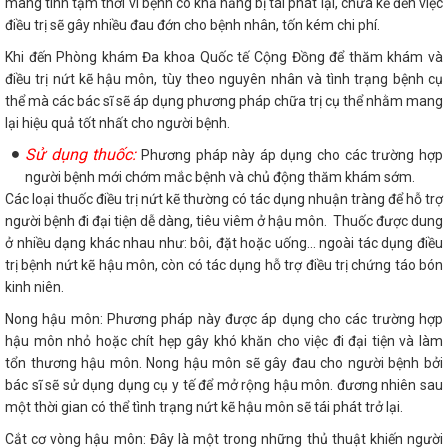
mang tính tạm thời vì bệnh có khả năng bị tái phát lại, chưa kể đến việc
điều trị sẽ gây nhiều đau đớn cho bệnh nhân, tốn kém chi phí.
Khi đến Phòng khám Đa khoa Quốc tế Cộng Đồng để thăm khám và
điều trị nứt kẽ hậu môn, tùy theo nguyên nhân và tình trạng bệnh cụ
thể mà các bác sĩ sẽ áp dụng phương pháp chữa trị cụ thể nhằm mang
lại hiệu quả tốt nhất cho người bệnh.
Sử dụng thuốc:
Phương pháp này áp dụng cho các trường hợp
người bệnh mới chớm mắc bệnh và chủ động thăm khám sớm.
Các loại thuốc điều trị nứt kẽ thường có tác dụng nhuận tràng để hỗ trợ
người bệnh đi đại tiện dễ dàng, tiêu viêm ở hậu môn. Thuốc được dung
ở nhiều dạng khác nhau như: bôi, đặt hoặc uống… ngoài tác dụng điều
trị bệnh nứt kẽ hậu môn, còn có tác dụng hỗ trợ điều trị chứng táo bón
kinh niên.
Nong hậu môn: Phương pháp này được áp dụng cho các trường hợp
hậu môn nhỏ hoặc chít hẹp gây khó khăn cho việc đi đại tiện và làm
tổn thương hậu môn. Nong hậu môn sẽ gây đau cho người bệnh bởi
bác sĩ sẽ sử dụng dụng cụ y tế để mở rộng hậu môn. đương nhiên sau
một thời gian có thể tình trạng nứt kẽ hậu môn sẽ tái phát trở lại.
Cắt cơ vòng hậu môn: Đây là một trong những thủ thuật khiến người