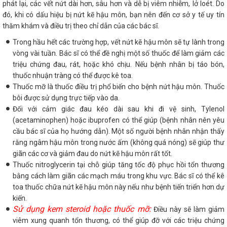
phát lại, các vết nứt dài hơn, sâu hơn và dễ bị viêm nhiễm, lở loét. Do
đó, khi có dấu hiệu bị nứt kẽ hậu môn, bạn nên đến cơ sở y tế uy tín
thăm khám và điều trị theo chỉ dẫn của các bác sĩ.
Trong hầu hết các trường hợp, vết nứt kẽ hậu môn sẽ tự lành trong
vòng vài tuần. Bác sĩ có thể đề nghị một số thuốc để làm giảm các
triệu chứng đau, rát, hoặc khó chịu. Nếu bệnh nhân bị táo bón,
thuốc nhuận tràng có thể được kê toa.
Thuốc mỡ là thuốc điều trị phổ biến cho bệnh nứt hậu môn. Thuốc
bôi được sử dụng trực tiếp vào da.
Đối với cảm giác đau kéo dài sau khi đi vệ sinh, Tylenol
(acetaminophen) hoặc ibuprofen có thể giúp (bệnh nhân nên yêu
cầu bác sĩ của họ hướng dẫn). Một số người bệnh nhân nhận thấy
rằng ngâm hậu môn trong nước ấm (không quá nóng) sẽ giúp thư
giãn các cơ và giảm đau do nứt kẽ hậu môn rất tốt.
Thuốc nitroglycerin tại chỗ giúp tăng tốc độ phục hồi tổn thương
bằng cách làm giãn các mạch máu trong khu vực. Bác sĩ có thể kê
toa thuốc chữa nứt kẽ hậu môn này nếu như bệnh tiến triển hơn dự
kiến.
Sử dụng kem steroid hoặc thuốc mỡ:
Điều này sẽ làm giảm
viêm xung quanh tổn thương, có thể giúp đỡ với các triệu chứng