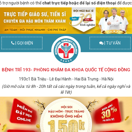
 bệnh có thể
chat trực tiếp hoặc để lại số điện thoại
để được gọi lại miễn
| GỌI ĐIỆN
| TƯ VẤN
BỆNH TRĨ 193- PHÒNG KHÁM ĐA KHOA QUỐC TẾ CỘNG ĐỒNG
193c1 Bà Triệu - Lê Đại Hành - Hai Bà Trưng - Hà Nội
(Giờ mở cửa: từ 8h - 20h tất cả các ngày trong tuần, kể cả ngày nghỉ và
lễ Tết)