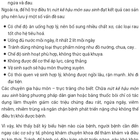
ngứa và đau.
Ngoài ra, để hỗ trợ điều trị
nứt kẽ hậu môn sau sinh
đạt kết quả cao sản
phụ nên lưu ý một số vấn đề sau:
Có chế độ ăn uống hợp lý, nên bổ sung nhiều chất xơ, các loại rau
tốt cho hệ tiêu hoá.
Uống đủ nước mỗi ngày, ít nhất 2 lít mỗi ngày
Tránh dùng những loại thực phẩm nóng như đồ nướng, chua, cay…
Chế độ sinh hoạt phù hợp, không thức quá khuya.
Không được để cơ thể áp lực, căng thẳng.
Vệ sinh sạch sẽ hậu môn thường xuyên.
Có thói quen vệ sinh hợp lý, không được ngồi lâu, rặn mạnh…khi đi
đại tiện.
Các chuyên gia hậu môn – trực tràng cho biết: Chữa
nứt kẽ hậu môn
sau sinh
bằng phương pháp dân gian hoặc bằng thuốc bôi chỉ có tác
dụng làm thuyên giảm các triệu chứng đau rát, ngứa ngáy, viêm
nhiễm, nhiễm trùng và ngăn chặn bệnh phát triển nặng chứ không thể
điều trị khỏi được bệnh.
Vì vậy, khi thấy bất kỳ biểu hiện nào của bệnh, người bệnh cần đến
ngay các cơ sở y tế, phòng khám chuyên khoa để thăm khám và điều
trị kịp thời. Tránh để bệnh có điều kiện phát triển nặng, gây khó khăn