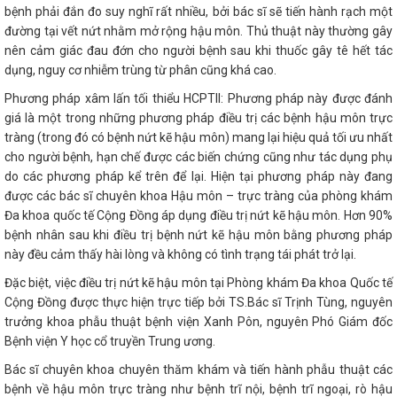
bệnh phải đắn đo suy nghĩ rất nhiều, bởi bác sĩ sẽ tiến hành rạch một
đường tại vết nứt nhằm mở rộng hậu môn. Thủ thuật này thường gây
nên cảm giác đau đớn cho người bệnh sau khi thuốc gây tê hết tác
dụng, nguy cơ nhiễm trùng từ phân cũng khá cao.
Phương pháp xâm lấn tối thiểu HCPTII: Phương pháp này được đánh
giá là một trong những phương pháp điều trị các bệnh hậu môn trực
tràng (trong đó có bệnh nứt kẽ hậu môn) mang lại hiệu quả tối ưu nhất
cho người bệnh, hạn chế được các biến chứng cũng như tác dụng phụ
do các phương pháp kể trên để lại. Hiện tại phương pháp này đang
được các bác sĩ chuyên khoa Hậu môn – trực tràng của phòng khám
Đa khoa quốc tế Cộng Đồng áp dụng điều trị nứt kẽ hậu môn. Hơn 90%
bệnh nhân sau khi điều trị bệnh nứt kẽ hậu môn bằng phương pháp
này đều cảm thấy hài lòng và không có tình trạng tái phát trở lại.
Đặc biệt, việc điều trị nứt kẽ hậu môn tại Phòng khám Đa khoa Quốc tế
Cộng Đồng được thực hiện trực tiếp bởi TS.Bác sĩ Trịnh Tùng, nguyên
trưởng khoa phẫu thuật bệnh viện Xanh Pôn, nguyên Phó Giám đốc
Bệnh viện Y học cổ truyền Trung ương.
Bác sĩ chuyên khoa chuyên thăm khám và tiến hành phẫu thuật các
bệnh về hậu môn trực tràng như bệnh trĩ nội, bệnh trĩ ngoại, rò hậu