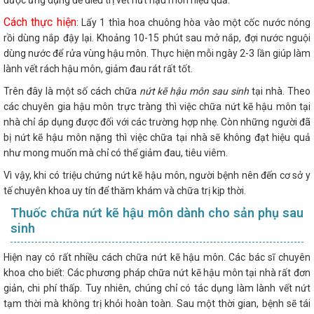
Cách thực hiện
: Lấy 1 thìa hoa chuông hòa vào một cốc nước nóng
rồi dùng nắp đậy lại. Khoảng 10-15 phút sau mở nắp, đợi nước nguội
dùng nước để rửa vùng hậu môn. Thực hiện mỗi ngày 2-3 lần giúp làm
lành vết rách hậu môn, giảm đau rát rất tốt.
Trên đây là một số cách chữa
nứt kẽ hậu môn sau sinh
tại nhà. Theo
các chuyên gia hậu môn trực tràng thì việc chữa nứt kẽ hậu môn tại
nhà chỉ áp dụng được đối với các trường hợp nhẹ. Còn những người đã
bị nứt kẽ hậu môn nặng thì việc chữa tại nhà sẽ không đạt hiệu quả
như mong muốn mà chỉ có thể giảm đau, tiêu viêm.
Vì vậy, khi có triệu chứng nứt kẽ hậu môn, người bệnh nên đến cơ sở y
tế chuyên khoa uy tín để thăm khám và chữa trị kịp thời.
Thuốc chữa nứt kẽ hậu môn dành cho sản phụ sau
sinh
Hiện nay có rất nhiều cách chữa nứt kẽ hậu môn. Các bác sĩ chuyên
khoa cho biết: Các phương pháp chữa nứt kẽ hậu môn tại nhà rất đơn
giản, chi phí thấp. Tuy nhiên, chúng chỉ có tác dụng làm lành vết nứt
tạm thời mà không trị khỏi hoàn toàn. Sau một thời gian, bệnh sẽ tái