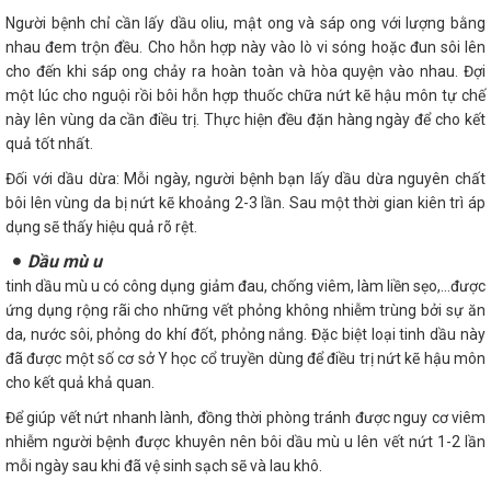
Người bệnh chỉ cần lấy dầu oliu, mật ong và sáp ong với lượng bằng
nhau đem trộn đều. Cho hỗn hợp này vào lò vi sóng hoặc đun sôi lên
cho đến khi sáp ong chảy ra hoàn toàn và hòa quyện vào nhau. Đợi
một lúc cho nguội rồi bôi hỗn hợp thuốc chữa nứt kẽ hậu môn tự chế
này lên vùng da cần điều trị. Thực hiện đều đặn hàng ngày để cho kết
quả tốt nhất.
Đối với dầu dừa: Mỗi ngày, người bệnh bạn lấy dầu dừa nguyên chất
bôi lên vùng da bị nứt kẽ khoảng 2-3 lần. Sau một thời gian kiên trì áp
dụng sẽ thấy hiệu quả rõ rệt.
Dầu mù u
tinh dầu mù u có công dụng giảm đau, chống viêm, làm liền sẹo,…được
ứng dụng rộng rãi cho những vết phỏng không nhiễm trùng bởi sự ăn
da, nước sôi, phỏng do khí đốt, phỏng nắng. Đặc biệt loại tinh dầu này
đã được một số cơ sở Y học cổ truyền dùng để điều trị nứt kẽ hậu môn
cho kết quả khả quan.
Để giúp vết nứt nhanh lành, đồng thời phòng tránh được nguy cơ viêm
nhiễm người bệnh được khuyên nên bôi dầu mù u lên vết nứt 1-2 lần
mỗi ngày sau khi đã vệ sinh sạch sẽ và lau khô.