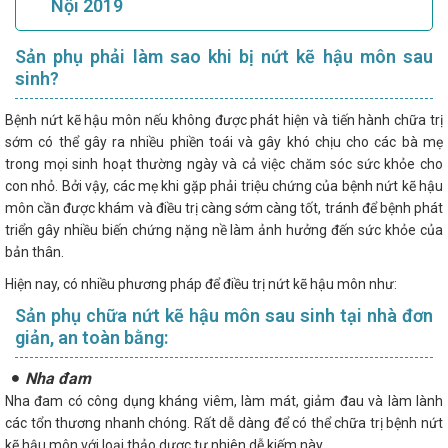
Nội 2019
Sản phụ phải làm sao khi bị nứt kẽ hậu môn sau
sinh?
Bệnh nứt kẽ hậu môn nếu không được phát hiện và tiến hành chữa trị
sớm có thể gây ra nhiều phiền toái và gây khó chịu cho các bà mẹ
trong mọi sinh hoạt thường ngày và cả việc chăm sóc sức khỏe cho
con nhỏ. Bởi vậy, các mẹ khi gặp phải triệu chứng của bệnh nứt kẽ hậu
môn cần được khám và điều trị càng sớm càng tốt, tránh để bệnh phát
triển gây nhiều biến chứng nặng nề làm ảnh hưởng đến sức khỏe của
bản thân.
Hiện nay, có nhiều phương pháp để điều trị nứt kẽ hậu môn như:
Sản phụ chữa nứt kẽ hậu môn sau sinh tại nhà đơn
giản, an toàn bằng:
Nha đam
Nha đam có công dụng kháng viêm, làm mát, giảm đau và làm lành
các tổn thương nhanh chóng. Rất dễ dàng để có thể chữa trị bệnh nứt
kẽ hậu môn với loại thảo dược tự nhiên dễ kiếm này.