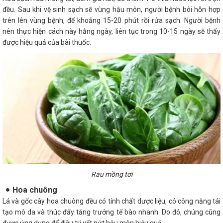
đều. Sau khi vệ sinh sạch sẽ vùng hậu môn, người bệnh bôi hỗn hợp
trên lên vùng bệnh, để khoảng 15-20 phút rồi rửa sạch. Người bệnh
nên thực hiện cách này hằng ngày, liên tục trong 10-15 ngày sẽ thấy
được hiệu quả của bài thuốc.
Rau mồng tơi
Hoa chuông
Lá và gốc cây hoa chuông đều có tính chất dược liệu, có công năng tái
tạo mô da và thúc đẩy tăng trưởng tế bào nhanh. Do đó, chúng cũng
được ứng dụng để điều trị vết nứt hậu môn hiệu quả.