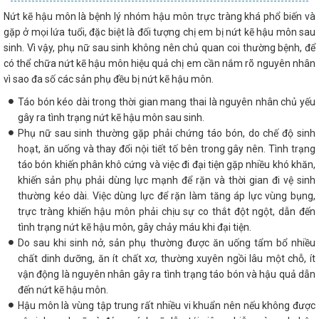
Nứt kẽ hậu môn là bệnh lý nhóm hậu môn trực tràng khá phổ biến và
gặp ở mọi lứa tuổi, đặc biệt là đối tượng chị em bị nứt kẽ hậu môn sau
sinh. Vì vậy, phụ nữ sau sinh không nên chủ quan coi thường bệnh, để
có thể chữa nứt kẽ hậu môn hiệu quả chị em cần nắm rõ nguyên nhân
vì sao đa số các sản phụ đều bị nứt kẽ hậu môn.
Táo bón kéo dài trong thời gian mang thai là nguyên nhân chủ yếu
gây ra tình trạng nứt kẽ hậu môn sau sinh.
Phụ nữ sau sinh thường gặp phải chứng táo bón, do chế độ sinh
hoạt, ăn uống và thay đổi nội tiết tố bên trong gây nên. Tình trạng
táo bón khiến phân khô cứng và việc đi đại tiện gặp nhiều khó khăn,
khiến sản phụ phải dùng lực mạnh để rặn và thời gian đi vệ sinh
thường kéo dài. Việc dùng lực để rặn làm tăng áp lực vùng bụng,
trực tràng khiến hậu môn phải chịu sự co thắt đột ngột, dẫn đến
tình trạng nứt kẽ hậu môn, gây chảy máu khi đại tiện.
Do sau khi sinh nở, sản phụ thường được ăn uống tẩm bổ nhiều
chất dinh dưỡng, ăn ít chất xơ, thường xuyên ngồi lâu một chỗ, ít
vận động là nguyên nhân gây ra tình trạng táo bón và hậu quả dẫn
đến nứt kẽ hậu môn.
Hậu môn là vùng tập trung rất nhiều vi khuẩn nên nếu không được