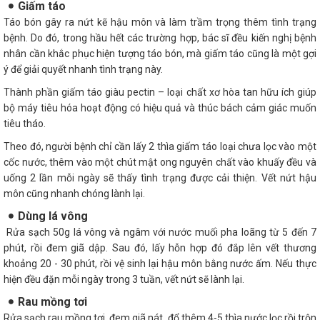
Giấm táo
Táo bón gây ra nứt kẽ hậu môn và làm trầm trọng thêm tình trạng
bệnh. Do đó, trong hầu hết các trường hợp, bác sĩ đều kiến nghị bệnh
nhân cần khắc phục hiện tượng táo bón, mà giấm táo cũng là một gợi
ý để giải quyết nhanh tình trạng này.
Thành phần giấm táo giàu pectin – loại chất xơ hòa tan hữu ích giúp
bộ máy tiêu hóa hoạt động có hiệu quả và thúc bách cảm giác muốn
tiêu tháo.
Theo đó, người bệnh chỉ cần lấy 2 thìa giấm táo loại chưa lọc vào một
cốc nước, thêm vào một chút mật ong nguyên chất vào khuấy đều và
uống 2 lần mỗi ngày sẽ thấy tình trạng được cải thiện. Vết nứt hậu
môn cũng nhanh chóng lành lại.
Dùng lá vông
Rửa sạch 50g lá vông và ngâm với nước muối pha loãng từ 5 đến 7
phút, rồi đem giã dập. Sau đó, lấy hỗn hợp đó đắp lên vết thương
khoảng 20 - 30 phút, rồi vệ sinh lại hậu môn bằng nước ấm. Nếu thực
hiện đều đặn mỗi ngày trong 3 tuần, vết nứt sẽ lành lại.
Rau mồng tơi
Rửa sạch rau mồng tơi, đem giã nát, đổ thêm 4-5 thìa nước lọc rồi trộn