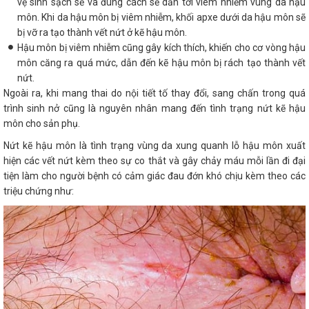
vệ sinh sạch sẽ và đúng cách sẽ dẫn tới viêm nhiễm vùng da hậu
môn. Khi da hậu môn bị viêm nhiễm, khối apxe dưới da hậu môn sẽ
bị vỡ ra tạo thành vết nứt ở kẽ hậu môn.
Hậu môn bị viêm nhiễm cũng gây kích thích, khiến cho cơ vòng hậu
môn căng ra quá mức, dẫn đến kẽ hậu môn bị rách tạo thành vết
nứt.
Ngoài ra, khi mang thai do nội tiết tố thay đổi, sang chấn trong quá
trình sinh nở cũng là nguyên nhân mang đến tình trạng nứt kẽ hậu
môn cho sản phụ.
Nứt kẽ hậu môn là tình trạng vùng da xung quanh lỗ hậu môn xuất
hiện các vết nứt kèm theo sự co thắt và gây chảy máu mỗi lần đi đại
tiện làm cho người bệnh có cảm giác đau đớn khó chịu kèm theo các
triệu chứng như: