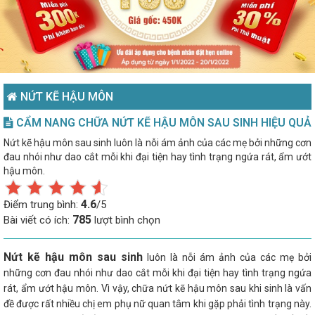
NỨT KẼ HẬU MÔN
CẨM NANG CHỮA NỨT KẼ HẬU MÔN SAU SINH HIỆU QUẢ
Nứt kẽ hậu môn sau sinh luôn là nỗi ám ảnh của các mẹ bởi những cơn
đau nhói như dao cắt mỗi khi đại tiện hay tình trạng ngứa rát, ẩm ướt
hậu môn.
4.6
Điểm trung bình:
/5
785
Bài viết có ích:
lượt bình chọn
Nứt kẽ hậu môn sau sinh
luôn là nỗi ám ảnh của các mẹ bởi
những cơn đau nhói như dao cắt mỗi khi đại tiện hay tình trạng ngứa
rát, ẩm ướt hậu môn. Vì vậy, chữa nứt kẽ hậu môn sau khi sinh là vấn
đề được rất nhiều chị em phụ nữ quan tâm khi gặp phải tình trạng này.