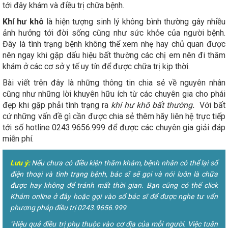
tới đây khám và điều trị chữa bệnh.
Khí hư khô
là hiện tượng sinh lý không bình thường gây nhiều
ảnh hưởng tới đời sống cũng như sức khỏe của người bệnh.
Đây là tình trạng bệnh không thể xem nhẹ hay chủ quan được
nên ngay khi gặp dấu hiệu bất thường các chị em nên đi thăm
khám ở các cơ sở y tế uy tín để được chữa trị kịp thời.
Bài viết trên đây là những thông tin chia sẻ về nguyên nhân
cũng như những lời khuyên hữu ích từ các chuyên gia cho phái
đẹp khi gặp phải tình trạng ra
khí hư khô bất thường
.
Với bất
cứ những vấn đề gì cần được chia sẻ thêm hãy liên hệ trực tiếp
tới số hotline 0243.9656.999 để được các chuyên gia giải đáp
miễn phí.
Lưu ý:
Nếu chưa có điều kiện thăm khám, bệnh nhân có thể lại số
điện thoại và tình trạng bệnh, bác sĩ sẽ gọi và nói luôn là chữa
được hay không để tránh mất thời gian. Bạn cũng có thể click
Khám online ở đây hoặc gọi vào số bác sĩ để được nghe tư vấn
phương pháp điều trị 0243.9656.999
"Hiệu quả điều trị phụ thuộc vào cơ địa của mỗi người. Việc tuân