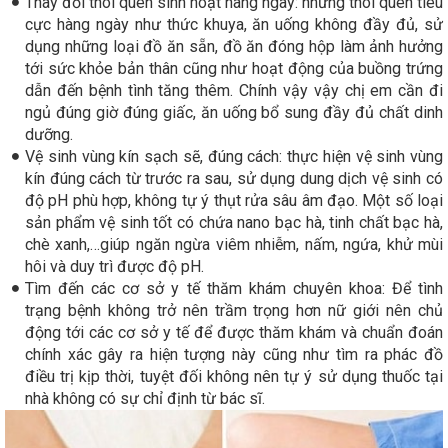
Thay đổi thói quen sinh hoạt hàng ngày: những thói quen tiêu
cực hàng ngày như thức khuya, ăn uống không đầy đủ, sử
dụng những loại đồ ăn sẵn, đồ ăn đóng hộp làm ảnh hưởng
tới sức khỏe bản thân cũng như hoạt động của buồng trứng
dẫn đến bệnh tình tăng thêm. Chính vậy vậy chị em cần đi
ngủ đúng giờ đúng giấc, ăn uống bổ sung đầy đủ chất dinh
dưỡng.
Vệ sinh vùng kín sạch sẽ, đúng cách: thực hiện vệ sinh vùng
kín đúng cách từ trước ra sau, sử dụng dung dịch vệ sinh có
độ pH phù hợp, không tự ý thụt rửa sâu âm đạo. Một số loại
sản phẩm vệ sinh tốt có chứa nano bạc hà, tinh chất bạc hà,
chè xanh,…giúp ngăn ngừa viêm nhiễm, nấm, ngứa, khử mùi
hôi và duy trì được độ pH.
Tìm đến các cơ sở y tế thăm khám chuyên khoa: Để tình
trạng bệnh không trở nên trầm trọng hơn nữ giới nên chủ
động tới các cơ sở y tế để được thăm khám và chuẩn đoán
chính xác gây ra hiện tượng này cũng như tìm ra phác đồ
điều trị kịp thời, tuyệt đối không nên tự ý sử dụng thuốc tại
nhà không có sự chỉ định từ bác sĩ.