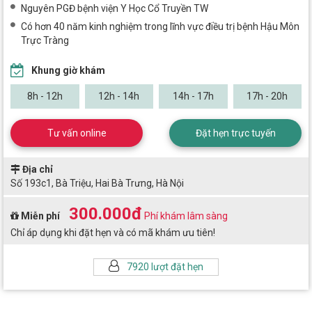
Nguyên PGĐ bệnh viện Y Học Cổ Truyền TW
Có hơn 40 năm kinh nghiệm trong lĩnh vực điều trị bệnh Hậu Môn
Trực Tràng
Khung giờ khám
8h - 12h
12h - 14h
14h - 17h
17h - 20h
Tư vấn online
Đặt hẹn trực tuyến
Địa chỉ
Số 193c1, Bà Triệu, Hai Bà Trưng, Hà Nội
300.000đ
Miễn phí
Phí khám lâm sàng
Chỉ áp dụng khi đặt hẹn và có mã khám ưu tiên!
7920 lượt đặt hẹn