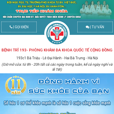
| GỌI ĐIỆN
| TƯ VẤN
BỆNH TRĨ 193- PHÒNG KHÁM ĐA KHOA QUỐC TẾ CỘNG ĐỒNG
193c1 Bà Triệu - Lê Đại Hành - Hai Bà Trưng - Hà Nội
(Giờ mở cửa: từ 8h - 20h tất cả các ngày trong tuần, kể cả ngày nghỉ và
lễ Tết)