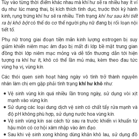
Tùy vào từng thời điểm khác nhau mà khí hư sẽ ra nhiều hay ít ví
dụ như lúc mang thai, bị kích thích tình dục, trước thời kỳ hành
kinh, rụng trứng khí hư sẽ ra nhiều. Tình trạng
khí hư sau khi tiết
ra bị khô bột
có thể do cơ thể người phụ nữ đang bị rối loạn nội
tiết tố.
Phụ nữ trong giai đoạn tiền mãn kinh lượng estrogen bị suy
giảm khiến niêm mạc âm đạo bị mất đi lớp bề mặt trung gian
đồng thời lớp niêm mạc mỏng và dễ tổn thương dẫn tới hiện
tượng ra khí hư ít, khô có thể lần mủ máu, kèm theo đau tức
vùng hạ vị, vùng kín.
Các thói quen sinh hoạt hàng ngày vô tình trở thành nguyên
nhân làm chị em gặp phải tình trạng
khí hư khô
như:
Vệ sinh vùng kín quá nhiều lần trong ngày, sử dụng vòi xịt
mạnh vào vùng kín.
Sử dụng các loại dung dịch vệ sinh có chất tẩy rửa mạnh và
độ pH không phù hợp, sử dụng nước hoa vùng kín.
Vệ sinh vùng kín sai cách từ sau ra trước khiến vi khuẩn từ
hậu môn có cơ hội xâm nhập vào âm đạo.
Sau khi vệ sinh xong không dùng khăn khô lau, sử dụng đồ