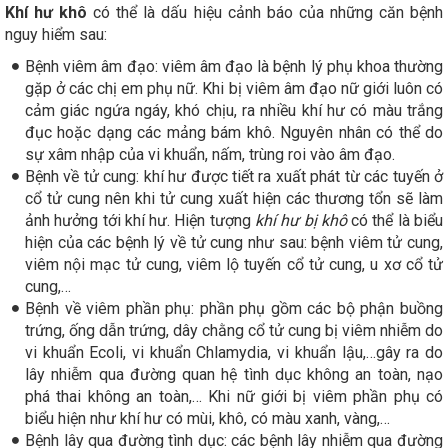
Khí hư khô
có thể là dấu hiệu cảnh báo của những căn bệnh
nguy hiểm sau:
Bệnh viêm âm đạo: viêm âm đạo là bệnh lý phụ khoa thường
gặp ở các chị em phụ nữ. Khi bị viêm âm đạo nữ giới luôn có
cảm giác ngứa ngáy, khó chịu, ra nhiều khí hư có màu trắng
đục hoặc dạng các mảng bám khô. Nguyên nhân có thể do
sự xâm nhập của vi khuẩn, nấm, trùng roi vào âm đạo.
Bệnh về tử cung: khí hư được tiết ra xuất phát từ các tuyến ở
cổ tử cung nên khi tử cung xuất hiện các thương tổn sẽ làm
ảnh hưởng tới khí hư. Hiện tượng
khí hư bị khô
có thể là biểu
hiện của các bệnh lý về tử cung như sau: bệnh viêm tử cung,
viêm nội mạc tử cung, viêm lộ tuyến cổ tử cung, u xơ cổ tử
cung,…
Bệnh về viêm phần phụ: phần phụ gồm các bộ phận buồng
trứng, ống dẫn trứng, dây chằng cổ tử cung bị viêm nhiễm do
vi khuẩn Ecoli, vi khuẩn Chlamydia, vi khuẩn lậu,…gây ra do
lây nhiễm qua đường quan hệ tình dục không an toàn, nạo
phá thai không an toàn,… Khi nữ giới bị viêm phần phụ có
biểu hiện như khí hư có mùi, khô, có màu xanh, vàng,…
Bệnh lây qua đường tình dục: các bệnh lây nhiễm qua đường