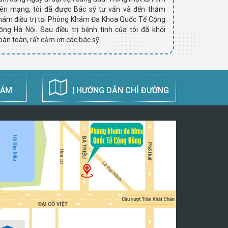
rên mạng, tôi đã được Bác sỹ tư vấn và đến thăm
được biết mì
hám điều trị tại Phòng Khám Đa Khoa Quốc Tế Cộng
sau 9 tháng 
ồng Hà Nội. Sau điều trị bệnh tình của tôi đã khỏi
bệnh trĩ tái
oàn toàn, rất cảm ơn các bác sỹ.
người cũng 
HÁM
| HƯỚNG DẪN CHỈ ĐƯỜNG