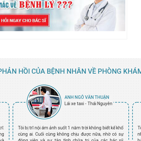
PHẢN HỒI CỦA BỆNH NHÂN VỀ PHÒNG KHÁ
ANH NGÔ VĂN THUẬN
Lái xe taxi - Thái Nguyên
ĩ.
Tôi bị trĩ nội ám ảnh suốt 1 năm trời không biết kể khổ
T
ng
cùng ai. Cuối cùng không chịu được nữa, nhờ có sự
n
và
động viên và sự tận tình chữa trị của các bác sỹ
h