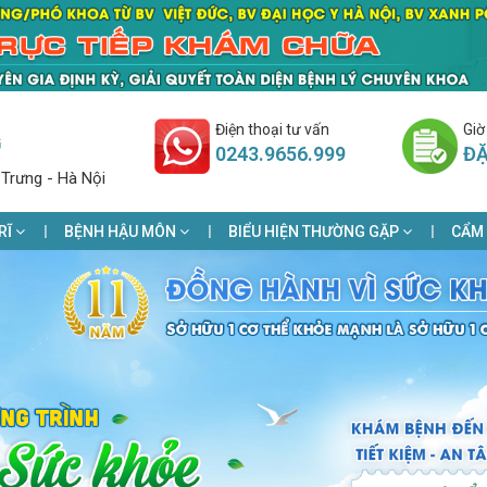
Điện thoại tư vấn
Giờ
G
0243.9656.999
ĐẶ
 Trưng - Hà Nội
RĨ
BỆNH HẬU MÔN
BIỂU HIỆN THƯỜNG GẶP
CẨM