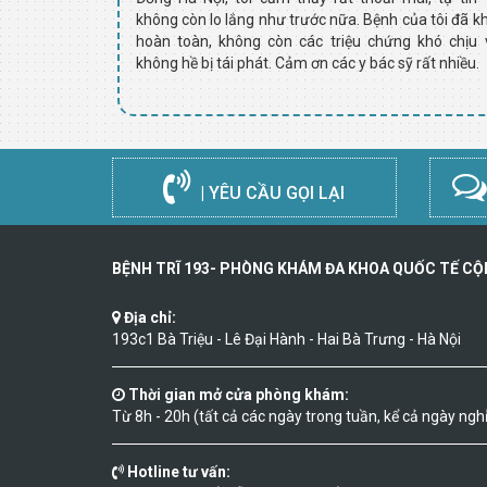
 thật may mắn
không còn lo lắng như trước nữa. Bệnh của tôi đã kh
 dấu hiệu của
hoàn toàn, không còn các triệu chứng khó chịu 
ỹ và chúc mọi
không hề bị tái phát. Cảm ơn các y bác sỹ rất nhiều.
| YÊU CẦU GỌI LẠI
BỆNH TRĨ 193- PHÒNG KHÁM ĐA KHOA QUỐC TẾ C
Địa chỉ:
193c1 Bà Triệu - Lê Đại Hành - Hai Bà Trưng - Hà Nội
Thời gian mở cửa phòng khám:
Từ 8h - 20h (tất cả các ngày trong tuần, kể cả ngày nghỉ 
Hotline tư vấn: