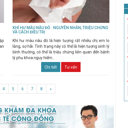
KHÍ HƯ MÀU NÂU ĐỎ : NGUYÊN NHÂN, TRIỆU CHỨNG
VÀ CÁCH ĐIỀU TRỊ
gặp
Khí hư màu nâu đỏ là hiện tượng rất nhiều chị em lo
 an
lắng, sợ hãi. Tình trạng này có thể là hiện tượng sinh lý
bình thường, có thể là triệu chứng liên quan đến bệnh
lý phụ khoa nguy hiểm...
Chi tiết
Tư vấn
4
5
6
7
8
»