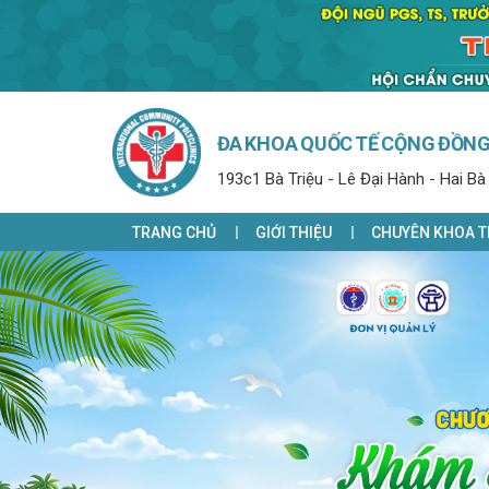
ĐA KHOA QUỐC TẾ CỘNG ĐỒN
193c1 Bà Triệu - Lê Đại Hành - Hai Bà
TRANG CHỦ
GIỚI THIỆU
CHUYÊN KHOA T