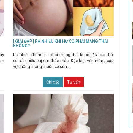
[ GIẢI ĐÁP ] RA NHIỀU KHÍ HƯ CÓ PHẢI MANG THAI
KHÔNG?
hay
Ra nhiều khí hư có phải mang thai không? là câu hỏi
 em
có rất nhiều chị em thắc mắc. Đặc biệt với những cặp
vợ chồng mong muốn có con....
Chi tiết
Tư vấn