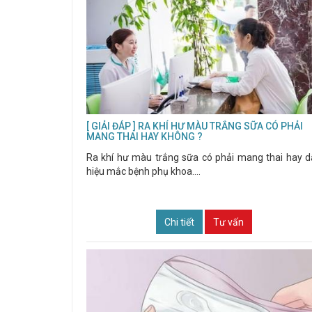
[ GIẢI ĐÁP ] RA KHÍ HƯ MÀU TRẮNG SỮA CÓ PHẢI
MANG THAI HAY KHÔNG ?
Ra khí hư màu trắng sữa có phải mang thai hay 
hiệu mắc bệnh phụ khoa....
Chi tiết
Tư vấn