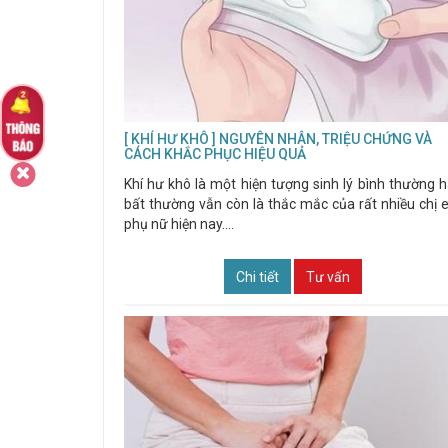
[ KHÍ HƯ KHÔ ] NGUYÊN NHÂN, TRIỆU CHỨNG VÀ
CÁCH KHẮC PHỤC HIỆU QUẢ
Khí hư khô là một hiện tượng sinh lý bình thường 
bất thường vẫn còn là thắc mắc của rất nhiều chị
phụ nữ hiện nay....
Chi tiết
Tư vấn