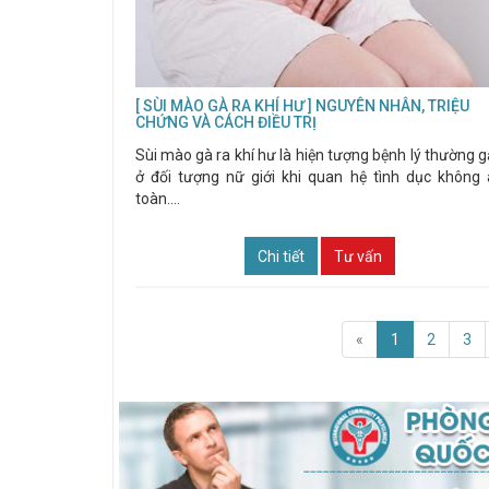
[ SÙI MÀO GÀ RA KHÍ HƯ ] NGUYÊN NHÂN, TRIỆU
CHỨNG VÀ CÁCH ĐIỀU TRỊ
Sùi mào gà ra khí hư là hiện tượng bệnh lý thường 
ở đối tượng nữ giới khi quan hệ tình dục không
toàn....
Chi tiết
Tư vấn
«
1
2
3