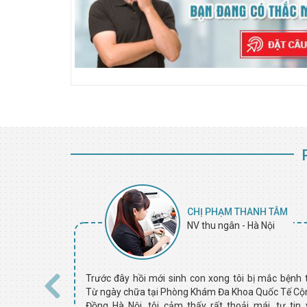
ĂN HÒA
CHỊ PHẠM THANH TÂM
 Định
NV thu ngân - Hà Nội
ên bê vác vật
Trước đây hồi mới sinh con xong tôi bị mắc bệnh tr
đã đi khám tại
Từ ngày chữa tại Phòng Khám Đa Khoa Quốc Tế Cộ
ng Hà Nội và
Đồng Hà Nội, tôi cảm thấy rất thoải mái, tự tin 