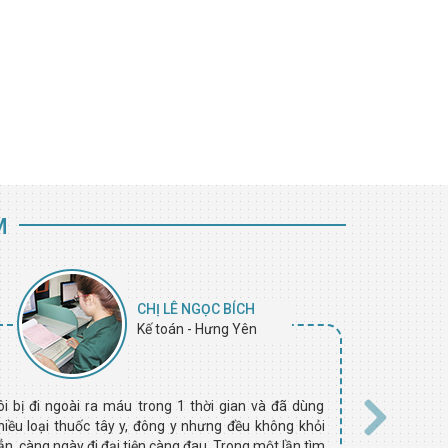
M
CHỊ LÊ NGỌC BÍCH
Kế toán - Hưng Yên
ôi bị đi ngoài ra máu trong 1 thời gian và đã dùng
Công việc củ
hiều loại thuốc tây y, đông y nhưng đều không khỏi
nặng nên sau 
ẳn, càng ngày đi đại tiện càng đau. Trong một lần tìm
Phòng Khám