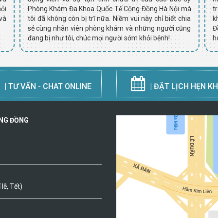
ỏi
Phòng Khám Đa Khoa Quốc Tế Cộng Đồng Hà Nội mà
t
và
tôi đã không còn bị trĩ nữa. Niềm vui này chỉ biết chia
k
sẻ cùng nhân viên phòng khám và những người cũng
Đ
đang bị như tôi, chúc mọi người sớm khỏi bệnh!
h
| TƯ VẤN - CHAT ONLINE
| ĐẶT LỊCH HẸN K
ỘNG ĐỒNG
lễ, Tết)