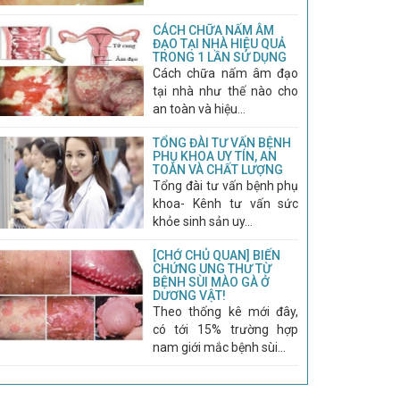
CÁCH CHỮA NẤM ÂM
ĐẠO TẠI NHÀ HIỆU QUẢ
TRONG 1 LẦN SỬ DỤNG
Cách chữa nấm âm đạo
tại nhà như thế nào cho
an toàn và hiệu...
TỔNG ĐÀI TƯ VẤN BỆNH
PHỤ KHOA UY TÍN, AN
TOÀN VÀ CHẤT LƯỢNG
Tổng đài tư vấn bệnh phụ
khoa- Kênh tư vấn sức
khỏe sinh sản uy...
[CHỚ CHỦ QUAN] BIẾN
CHỨNG UNG THƯ TỪ
BỆNH SÙI MÀO GÀ Ở
DƯƠNG VẬT!
Theo thống kê mới đây,
có tới 15% trường hợp
nam giới mắc bệnh sùi...