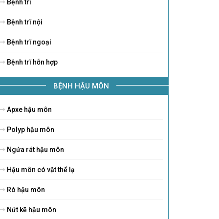
Bệnh trĩ
Bệnh trĩ nội
Bệnh trĩ ngoại
Bệnh trĩ hỗn hợp
BỆNH HẬU MÔN
Apxe hậu môn
Polyp hậu môn
Ngứa rát hậu môn
Hậu môn có vật thể lạ
Rò hậu môn
Nứt kẽ hậu môn