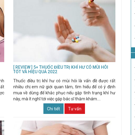
[ REVIEW ] 5+ THUỐC ĐIỀU TRỊ KHÍ HƯ CÓ MÙI HÔI
TỐT VÀ HIỆU QUẢ 2022
ình
Thuốc điều trị khí hư có mùi hôi là vấn đề được rất
bất
nhiều chị em nữ giới quan tâm, tìm hiểu để có ý định
ược
mua về dùng để khắc phục nếu gặp tình trạng khí hư
này, mà ít nghĩ tới việc gặp bác sĩ thăm khám....
Chi tiết
Tư vấn