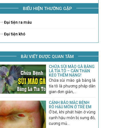
BIỂU HIỆN THƯỜNG GẶP
Đại tiện ra máu
Đại tiện khó
BÀI VIẾT ĐƯỢC QUAN TÂM
CHỮA SÙI MÀO GÀ BẰNG
LÁ TÍA TÔ – CẨN THẬN
KẺO THÊM NẶNG!
Chữa sùi mào gà bằng lá
tía tô là phương pháp dân
gian đơn giản,...
CẢNH BÁO MẮC BỆNH
RÒ HẬU MÔN Ở TRẺ EM
Ở bé, khi phát hiện ở vùng
cạnh hậu môn bị sưng đỏ,
cương mủ...