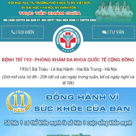
| GỌI ĐIỆN
| TƯ VẤN
BỆNH TRĨ 193- PHÒNG KHÁM ĐA KHOA QUỐC TẾ CỘNG ĐỒNG
193c1 Bà Triệu - Lê Đại Hành - Hai Bà Trưng - Hà Nội
(Giờ mở cửa: từ 8h - 20h tất cả các ngày trong tuần, kể cả ngày nghỉ và
lễ Tết)