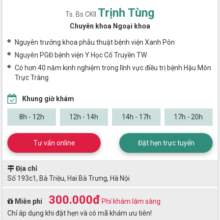
Trịnh Tùng
Ts. Bs CKII
Chuyên khoa Ngoại khoa
Nguyên trưởng khoa phẫu thuật bệnh viện Xanh Pôn
Nguyên PGĐ bệnh viện Y Học Cổ Truyền TW
Có hơn 40 năm kinh nghiệm trong lĩnh vực điều trị bệnh Hậu Môn
Trực Tràng
Khung giờ khám
8h - 12h
12h - 14h
14h - 17h
17h - 20h
Tư vấn online
Đặt hẹn trực tuyến
Địa chỉ
Số 193c1, Bà Triệu, Hai Bà Trưng, Hà Nội
300.000đ
Miễn phí
Phí khám lâm sàng
Chỉ áp dụng khi đặt hẹn và có mã khám ưu tiên!