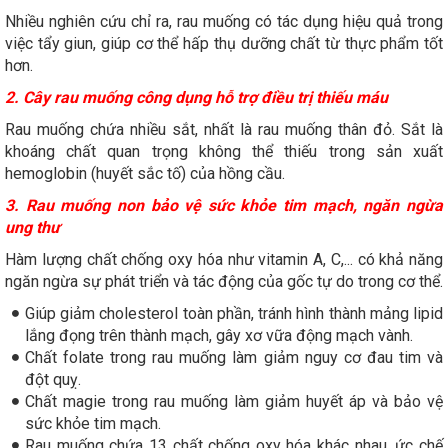
Nhiều nghiên cứu chỉ ra, rau muống có tác dụng hiệu quả trong
việc tẩy giun, giúp cơ thể hấp thụ dưỡng chất từ thực phẩm tốt
hơn.
2. Cây rau muống công dụng hỗ trợ điều trị thiếu máu
Rau muống chứa nhiều sắt, nhất là rau muống thân đỏ. Sắt là
khoáng chất quan trọng không thể thiếu trong sản xuất
hemoglobin (huyết sắc tố) của hồng cầu.
3. Rau muống non bảo vệ sức khỏe tim mạch, ngăn ngừa
ung thư
Hàm lượng chất chống oxy hóa như vitamin A, C,... có khả năng
ngăn ngừa sự phát triển và tác động của gốc tự do trong cơ thể.
Giúp giảm cholesterol toàn phần, tránh hình thành mảng lipid
lắng đọng trên thành mạch, gây xơ vữa động mạch vành.
Chất folate trong rau muống làm giảm nguy cơ đau tim và
đột quỵ.
Chất magie trong rau muống làm giảm huyết áp và bảo vệ
sức khỏe tim mạch.
Rau muống chứa 13 chất chống oxy hóa khác nhau, ức chế