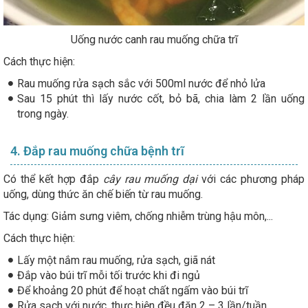
Uống nước canh rau muống chữa trĩ
Cách thực hiện:
Rau muống rửa sạch sắc với 500ml nước để nhỏ lửa
Sau 15 phút thì lấy nước cốt, bỏ bã, chia làm 2 lần uống
trong ngày.
4. Đắp rau muống chữa bệnh trĩ
Có thể kết hợp đắp
cây rau muống dại
với các phương pháp
uống, dùng thức ăn chế biến từ rau muống.
Tác dụng: Giảm sưng viêm, chống nhiễm trùng hậu môn,...
Cách thực hiện:
Lấy một nắm rau muống, rửa sạch, giã nát
Đắp vào búi trĩ mỗi tối trước khi đi ngủ
Để khoảng 20 phút để hoạt chất ngấm vào búi trĩ
Rửa sạch với nước, thực hiện đều đặn 2 – 3 lần/tuần.