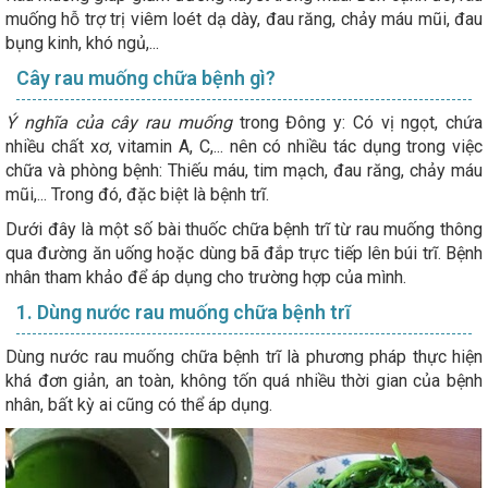
muống hỗ trợ trị viêm loét dạ dày, đau răng, chảy máu mũi, đau
bụng kinh, khó ngủ,...
Cây rau muống chữa bệnh gì?
Ý nghĩa của cây rau muống
trong Đông y: Có vị ngọt, chứa
nhiều chất xơ, vitamin A, C,... nên có nhiều tác dụng trong việc
chữa và phòng bệnh: Thiếu máu, tim mạch, đau răng, chảy máu
mũi,... Trong đó, đặc biệt là bệnh trĩ.
Dưới đây là một số bài thuốc chữa bệnh trĩ từ rau muống thông
qua đường ăn uống hoặc dùng bã đắp trực tiếp lên búi trĩ. Bệnh
nhân tham khảo để áp dụng cho trường hợp của mình.
1. Dùng nước rau muống chữa bệnh trĩ
Dùng nước rau muống chữa bệnh trĩ là phương pháp thực hiện
khá đơn giản, an toàn, không tốn quá nhiều thời gian của bệnh
nhân, bất kỳ ai cũng có thể áp dụng.