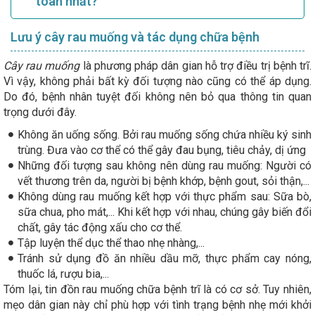
toàn nhất?
Lưu ý cây rau muống và tác dụng chữa bệnh
Cây rau muống
là phương pháp dân gian hỗ trợ điều trị bệnh trĩ.
Vì vậy, không phải bất kỳ đối tượng nào cũng có thể áp dụng.
Do đó, bệnh nhân tuyệt đối không nên bỏ qua thông tin quan
trọng dưới đây.
Không ăn uống sống. Bởi rau muống sống chứa nhiều ký sinh
trùng. Đưa vào cơ thể có thể gây đau bụng, tiêu chảy, dị ứng
Những đối tượng sau không nên dùng rau muống: Người có
vết thương trên da, người bị bệnh khớp, bệnh gout, sỏi thận,...
Không dùng rau muống kết hợp với thực phẩm sau: Sữa bò,
sữa chua, pho mát,... Khi kết hợp với nhau, chúng gây biến đổi
chất, gây tác động xấu cho cơ thể.
Tập luyện thể dục thể thao nhẹ nhàng,...
Tránh sử dụng đồ ăn nhiều dầu mỡ, thực phẩm cay nóng,
thuốc lá, rượu bia,...
Tóm lại, tin đồn rau muống chữa bệnh trĩ là có cơ sở. Tuy nhiên,
mẹo dân gian này chỉ phù hợp với tình trạng bệnh nhẹ mới khởi