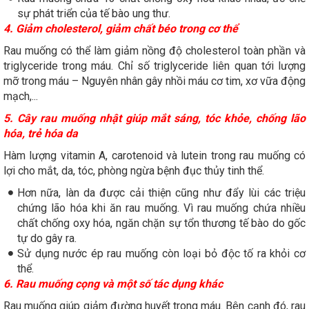
sự phát triển của tế bào ung thư.
4. Giảm cholesterol, giảm chất béo trong cơ thể
Rau muống có thể làm giảm nồng độ cholesterol toàn phần và
triglyceride trong máu. Chỉ số triglyceride liên quan tới lượng
mỡ trong máu – Nguyên nhân gây nhồi máu cơ tim, xơ vữa động
mạch,...
5. Cây rau muống nhật giúp mắt sáng, tóc khỏe, chống lão
hóa, trẻ hóa da
Hàm lượng vitamin A, carotenoid và lutein trong rau muống có
lợi cho mắt, da, tóc, phòng ngừa bệnh đục thủy tinh thể.
Hơn nữa, làn da được cải thiện cũng như đẩy lùi các triệu
chứng lão hóa khi ăn rau muống. Vì rau muống chứa nhiều
chất chống oxy hóa, ngăn chặn sự tổn thương tế bào do gốc
tự do gây ra.
Sử dụng nước ép rau muống còn loại bỏ độc tố ra khỏi cơ
thể.
6. Rau muống cọng và một số tác dụng khác
Rau muống giúp giảm đường huyết trong máu. Bên cạnh đó, rau