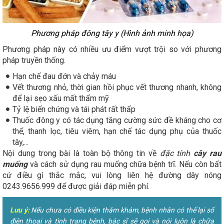
Phương pháp đông tây y (Hình ảnh minh họa)
Phương pháp này có nhiều ưu điểm vượt trội so với phương
pháp truyền thống.
Hạn chế đau đớn và chảy máu
Vết thương nhỏ, thời gian hồi phục vết thương nhanh, không
để lại sẹo xấu mất thẩm mỹ
Tỷ lệ biến chứng và tái phát rất thấp
Thuốc đông y có tác dụng tăng cường sức đề kháng cho cơ
thể, thanh lọc, tiêu viêm, hạn chế tác dụng phụ của thuốc
tây,...
Nội dung trong bài là toàn bộ thông tin về
đặc tính
cây rau
muống
và cách sử dụng rau muống chữa bệnh trĩ. Nếu còn bất
cứ điều gì thắc mắc, vui lòng liên hệ đường dây nóng
0243.9656.999 để được giải đáp miễn phí.
Lưu ý:
Nếu chưa có điều kiện thăm khám, bệnh nhân có thể lại số
điện thoại và tình trạng bệnh, bác sĩ sẽ gọi và nói luôn là chữa