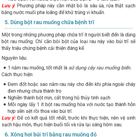
Lưu ý
: Phương pháp này cần nhặt bỏ lá sâu úa, rửa thật sạch
bằng nước muối pha loãng để khử trùng vi khuẩn.
5. Dùng bột rau muống chữa bệnh trĩ
Một trong những phương pháp chữa trĩ ít người biết đến là dùng
bột rau muống. Chỉ cần bôi bột của loại rau này vào búi trĩ sẽ
thấy triệu chứng bệnh cải thiện đáng kể.
Nguyên liệu:
1 nắm rau muống, tốt nhất là
sử dụng cây rau muống biển.
Cách thực hiện:
Đem đốt hoặc sao nắm rau này cho đến khi phía ngoài cháy
đen nhưng chưa thành tro
Nghiền thành bột mịn, cất trong hũ thủy tinh sạch
Mỗi ngày lấy 1 ít bột rau muống hòa với nước tạo thành hỗn
hợp sền sệt rồi thoa vào búi trĩ.
Lưu ý:
Để có kết quả tốt nhất, trước khi thực hiện, nên vệ sinh
sạch hậu môn, thực hiện buổi tối và rửa lại sáng hôm sau.
6. Xông hơi búi trĩ bằng rau muống đỏ