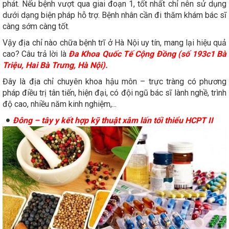
phát. Nếu bệnh vượt qua giai đoạn 1, tốt nhất chỉ nên sử dụng
dưới dạng biện pháp hỗ trợ. Bệnh nhân cần đi thăm khám bác sĩ
càng sớm càng tốt.
Vậy địa chỉ nào chữa bệnh trĩ ở Hà Nội uy tín, mang lại hiệu quả
cao? Câu trả lời là
Đa Khoa Quốc Tế Cộng Đồng (số 193c1 Bà
Triệu, Hai Bà Trưng, Hà Nội).
Đây là địa chỉ chuyên khoa hậu môn – trực tràng có phương
pháp điều trị tân tiến, hiện đại, có đội ngũ bác sĩ lành nghề, trình
độ cao, nhiều năm kinh nghiệm,...
Đông – tây y kết hợp kỹ thuật xâm lấn tối thiểu HCPT II