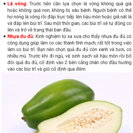
Lá vông:
Trước tiên cần lựa chọn lá vông không quá già
hoặc không quá non, không bị sâu bệnh. Người bệnh có thể
hơ nóng lá vông rồi đắp trực tiếp lên hậu môn hoặc giã nát lá
và đắp lên búi trĩ. Sau một thời gian, các búi trĩ sẽ tự động co
lên và trở về trạng thái ban đầu.
Nhựa đu đủ
:
Kinh nghiệm từ xa xưa cho thấy nhựa đu đủ có
công dụng giúp làm co các thành tĩnh mạch, rất tốt trong việc
làm co búi trĩ. Bạn nên chọn quả đu đủ còn xanh và tươi, có
nhiều mủ. Trước khi đi ngủ, vệ sinh sạch sẽ hậu môn rồi bổ
đôi quả đu đủ, cố định vào 2 bên cẳng chân cho đầu hướng
vào các búi trĩ và giữ cố định qua đêm.