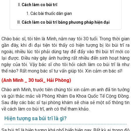
Cách làm co búi trĩ
Các bài thuốc dân gian
Cách làm co búi trĩ bằng phương pháp hiện đại
Chào bác sĩ, tôi tên là Minh, năm nay tôi 30 tuổi. Trong thời gian
gần đây, khi đi đại tiện tôi thấy có hiện tượng bị lòi búi trĩ ra
ngoài, nhiều lúc tôi phải dùng tay để đẩy vào thì búi trĩ mới co
lại được. Điều này gây ảnh hưởng rất nhiều đến sinh hoạt hàng
ngày của tôi. Vậy bác sĩ cho tôi hỏi cách làm co búi trĩ là như
thế nào? Rất mong bác sĩ tư vấn giúp tôi. Xin cảm ơn bác sĩ!
(Anh Minh _ 30 tuổi_ Hải Phòng)
Chào anh Minh, trước tiên chúng tôi xin cảm ơn anh đã tin tưởng
và gửi thắc mắc về Phòng Khám Đa Khoa Quốc Tế Cộng Đồng.
Sau đây các bác sĩ tại phòng khám sẽ chia sẻ một số thông tin
về cách làm co búi trĩ, anh có thể tham khảo.
Hiện tượng sa búi trĩ là gì?
Sa búi trĩ là hiện tượng khá phổ biến hiện nay. Bất kỳ ai trong độ