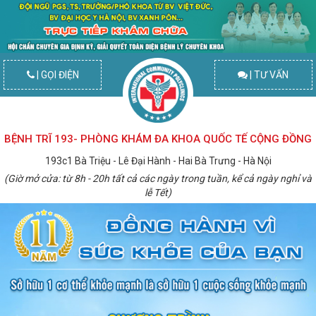
| GỌI ĐIỆN
| TƯ VẤN
BỆNH TRĨ 193- PHÒNG KHÁM ĐA KHOA QUỐC TẾ CỘNG ĐỒNG
193c1 Bà Triệu - Lê Đại Hành - Hai Bà Trưng - Hà Nội
(Giờ mở cửa: từ 8h - 20h tất cả các ngày trong tuần, kể cả ngày nghỉ và
lễ Tết)