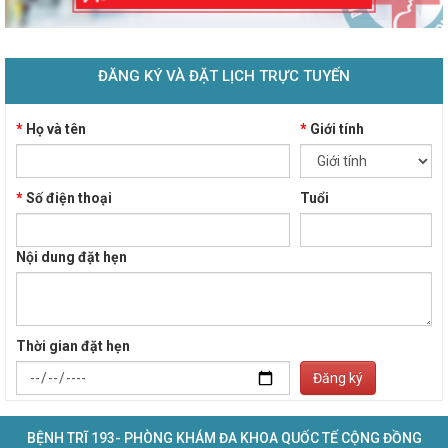
ĐĂNG KÝ VÀ ĐẶT LỊCH TRỰC TUYẾN
*
Họ và tên
*
Giới tính
*
Số điện thoại
Tuổi
Nội dung đặt hẹn
Thời gian đặt hẹn
Đăng ký
BỆNH TRĨ 193- PHÒNG KHÁM ĐA KHOA QUỐC TẾ CỘNG ĐỒNG