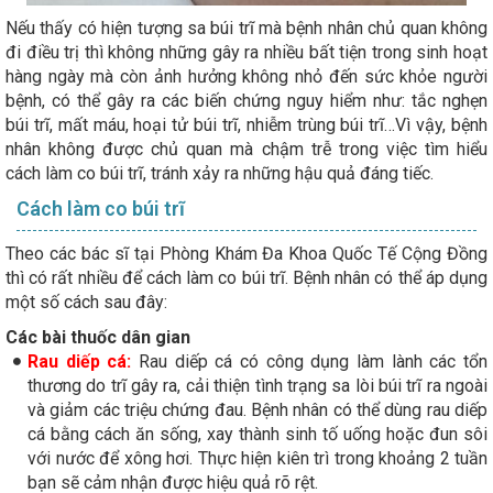
Nếu thấy có hiện tượng sa búi trĩ mà bệnh nhân chủ quan không
đi điều trị thì không những gây ra nhiều bất tiện trong sinh hoạt
hàng ngày mà còn ảnh hưởng không nhỏ đến sức khỏe người
bệnh, có thể gây ra các biến chứng nguy hiểm như: tắc nghẹn
búi trĩ, mất máu, hoại tử búi trĩ, nhiễm trùng búi trĩ…Vì vậy, bệnh
nhân không được chủ quan mà chậm trễ trong việc tìm hiểu
cách làm co búi trĩ, tránh xảy ra những hậu quả đáng tiếc.
Cách làm co búi trĩ
Theo các bác sĩ tại Phòng Khám Đa Khoa Quốc Tế Cộng Đồng
thì có rất nhiều để cách làm co búi trĩ. Bệnh nhân có thể áp dụng
một số cách sau đây:
Các bài thuốc dân gian
Rau diếp cá:
Rau diếp cá có công dụng làm lành các tổn
thương do trĩ gây ra, cải thiện tình trạng sa lòi búi trĩ ra ngoài
và giảm các triệu chứng đau. Bệnh nhân có thể dùng rau diếp
cá bằng cách ăn sống, xay thành sinh tố uống hoặc đun sôi
với nước để xông hơi. Thực hiện kiên trì trong khoảng 2 tuần
bạn sẽ cảm nhận được hiệu quả rõ rệt.