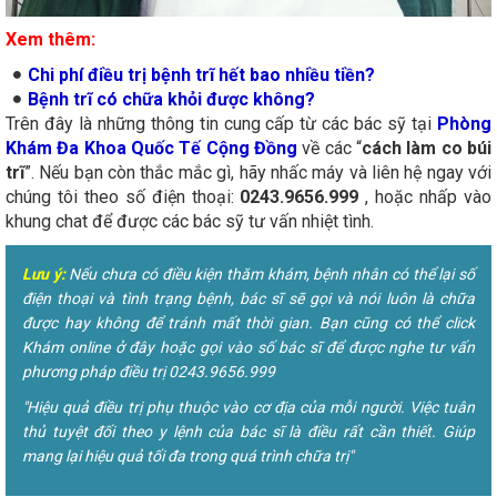
Xem thêm:
Chi phí điều trị bệnh trĩ hết bao nhiều tiền?
Bệnh trĩ có chữa khỏi được không?
Trên đây là những thông tin cung cấp từ các bác sỹ tại
Phòng
Khám Đa Khoa Quốc Tế Cộng Đồng
về các “
cách làm co búi
trĩ
”. Nếu bạn còn thắc mắc gì, hãy nhấc máy và liên hệ ngay với
chúng tôi theo số điện thoại:
0243.9656.999
, hoặc nhấp vào
khung chat để được các bác sỹ tư vấn nhiệt tình.
Lưu ý:
Nếu chưa có điều kiện thăm khám, bệnh nhân có thể lại số
điện thoại và tình trạng bệnh, bác sĩ sẽ gọi và nói luôn là chữa
được hay không để tránh mất thời gian. Bạn cũng có thể click
Khám online ở đây hoặc gọi vào số bác sĩ để được nghe tư vấn
phương pháp điều trị 0243.9656.999
"Hiệu quả điều trị phụ thuộc vào cơ địa của mỗi người. Việc tuân
thủ tuyệt đối theo y lệnh của bác sĩ là điều rất cần thiết. Giúp
mang lại hiệu quả tối đa trong quá trình chữa trị"