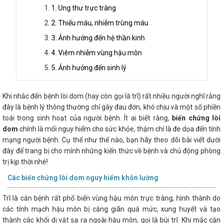
1. Ung thư trực tràng
2. Thiếu máu, nhiễm trùng máu
3. Ảnh hưởng đến hệ thần kinh
4. Viêm nhiễm vùng hậu môn
5. Ảnh hưởng đến sinh lý
Khi nhắc đến bệnh lòi dom (hay còn gọi là trĩ) rất nhiều người nghĩ rằng
đây là bệnh lý thông thường chỉ gây đau đớn, khó chịu và một số phiền
toái trong sinh hoạt của người bệnh. Ít ai biết rằng,
biến chứng lòi
dom
chính là mối nguy hiểm cho sức khỏe, thậm chí là đe dọa đến tính
mạng người bệnh. Cụ thể như thế nào, bạn hãy theo dõi bài viết dưới
đây để trang bị cho mình những kiến thức về bệnh và chủ động phòng
trị kịp thời nhé!
Các biến chứng lòi dom nguy hiểm khôn lường
Trĩ là căn bệnh rất phổ biến vùng hậu môn trực tràng, hình thành do
các tính mạch hậu môn bị căng giãn quá mức, xung huyết và tạo
thành các khối dị vật sa ra ngoài hậu môn, gọi là búi trĩ. Khi mắc căn