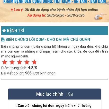
BỆNH TRĨ
BIẾN CHỨNG LÒI DOM- CHỚ DẠI MÀ CHỦ QUAN
Biến chứng lòi dom( biến chứng trĩ) không chỉ gây đau đớn, khó chịu
mà còn gây ra những mối nguy hiểm cho sức khỏe, đe dọa đến tính
mạng người bệnh.
4.8
Điểm trung bình:
/5
985
Bài viết có ích:
lượt bình chọn
Mục lục chính
[Ẩn]
Các biến chứng lòi dom nguy hiểm khôn lường