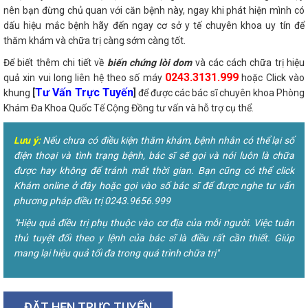
nên bạn đừng chủ quan với căn bệnh này, ngay khi phát hiện mình có
dấu hiệu mắc bệnh hãy đến ngay cơ sở y tế chuyên khoa uy tín để
thăm khám và chữa trị càng sớm càng tốt.
Để biết thêm chi tiết về
biến chứng lòi dom
và các cách chữa trị hiệu
0243.3131.999
quả xin vui long liên hệ theo số máy
hoặc Click vào
Tư Vấn Trực Tuyến
khung
[
]
để được các bác sĩ chuyên khoa Phòng
Khám Đa Khoa Quốc Tế Cộng Đồng tư vấn và hỗ trợ cụ thể.
Lưu ý:
Nếu chưa có điều kiện thăm khám, bệnh nhân có thể lại số
điện thoại và tình trạng bệnh, bác sĩ sẽ gọi và nói luôn là chữa
được hay không để tránh mất thời gian. Bạn cũng có thể click
Khám online ở đây hoặc gọi vào số bác sĩ để được nghe tư vấn
phương pháp điều trị 0243.9656.999
"Hiệu quả điều trị phụ thuộc vào cơ địa của mỗi người. Việc tuân
thủ tuyệt đối theo y lệnh của bác sĩ là điều rất cần thiết. Giúp
mang lại hiệu quả tối đa trong quá trình chữa trị"
ĐẶT HẸN TRỰC TUYẾN