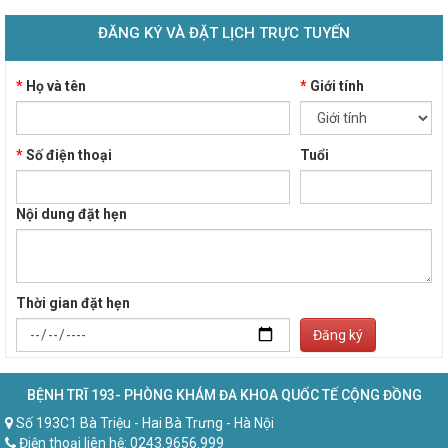
ĐĂNG KÝ VÀ ĐẶT LỊCH TRỰC TUYẾN
*
Họ và tên
*
Giới tính
*
Số điện thoại
Tuổi
Nội dung đặt hẹn
Thời gian đặt hẹn
Đăng ký
BỆNH TRĨ 193- PHÒNG KHÁM ĐA KHOA QUỐC TẾ CỘNG ĐỒNG
Số 193C1 Bà Triệu - Hai Bà Trưng - Hà Nội
Điện thoại liên hệ: 0243.9656.999