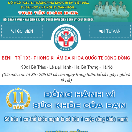
| GỌI ĐIỆN
| TƯ VẤN
BỆNH TRĨ 193- PHÒNG KHÁM ĐA KHOA QUỐC TẾ CỘNG ĐỒNG
193c1 Bà Triệu - Lê Đại Hành - Hai Bà Trưng - Hà Nội
(Giờ mở cửa: từ 8h - 20h tất cả các ngày trong tuần, kể cả ngày nghỉ và
lễ Tết)