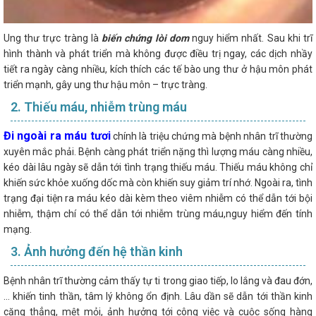
Ung thư trực tràng là
biến chứng lòi dom
nguy hiểm nhất. Sau khi trĩ
hình thành và phát triển mà không được điều trị ngay, các dịch nhầy
tiết ra ngày càng nhiều, kích thích các tế bào ung thư ở hậu môn phát
triển mạnh, gây ung thư hậu môn – trực tràng.
2. Thiếu máu, nhiễm trùng máu
Đi ngoài ra máu tươi
chính là triệu chứng mà bệnh nhân trĩ thường
xuyên mắc phải. Bệnh càng phát triển nặng thì lượng máu càng nhiều,
kéo dài lâu ngày sẽ dẫn tới tình trạng thiếu máu. Thiếu máu không chỉ
khiến sức khỏe xuống dốc mà còn khiến suy giảm trí nhớ. Ngoài ra, tình
trạng đại tiện ra máu kéo dài kèm theo viêm nhiễm có thể dẫn tới bội
nhiễm, thậm chí có thể dẫn tới nhiễm trùng máu,nguy hiểm đến tính
mạng.
3. Ảnh hưởng đến hệ thần kinh
Bệnh nhân trĩ thường cảm thấy tự ti trong giao tiếp, lo lắng và đau đớn,
… khiến tinh thần, tâm lý không ổn định. Lâu dần sẽ dẫn tới thần kinh
căng thẳng, mệt mỏi, ảnh hưởng tới công việc và cuộc sống hàng