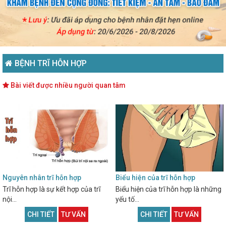
BỆNH TRĨ HỖN HỢP
Bài viết được nhiều người quan tâm
Nguyên nhân trĩ hỗn hợp
Biểu hiện của trĩ hỗn hợp
Trĩ hỗn hợp là sự kết hợp của trĩ
Biểu hiện của trĩ hỗn hợp là những
nội...
yếu tố...
CHI TIẾT
TƯ VẤN
CHI TIẾT
TƯ VẤN