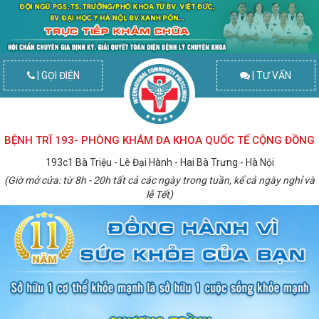
| GỌI ĐIỆN
| TƯ VẤN
BỆNH TRĨ 193- PHÒNG KHÁM ĐA KHOA QUỐC TẾ CỘNG ĐỒNG
193c1 Bà Triệu - Lê Đại Hành - Hai Bà Trưng - Hà Nội
(Giờ mở cửa: từ 8h - 20h tất cả các ngày trong tuần, kể cả ngày nghỉ và
lễ Tết)