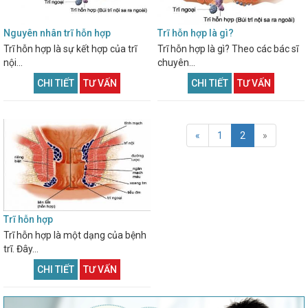
Nguyên nhân trĩ hỗn hợp
Trĩ hỗn hợp là gì?
Trĩ hỗn hợp là sự kết hợp của trĩ
Trĩ hỗn hợp là gì? Theo các bác sĩ
nội...
chuyên...
CHI TIẾT
TƯ VẤN
CHI TIẾT
TƯ VẤN
«
1
2
»
Trĩ hỗn hợp
Trĩ hỗn hợp là một dạng của bệnh
trĩ. Đây...
CHI TIẾT
TƯ VẤN