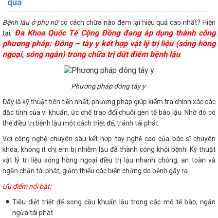
quả
Bệnh lậu ở phụ nữ
có cách chữa nào đem lại hiệu quả cao nhất? Hiện
Đa Khoa Quốc Tế Cộng Đồng đang áp dụng thành công
tại,
phương pháp: Đông – tây y kết hợp vật lý trị liệu (sóng hồng
ngoại, sóng ngắn) trong chữa trị dứt điểm bệnh lậu
.
Phương pháp đông tây y
Đây là kỹ thuật tiên tiến nhất, phương pháp giúp kiểm tra chính xác các
đặc tính của vi khuẩn, ức chế trao đổi chuỗi gen tế bào lậu. Nhờ đó có
thể điều trị bệnh lậu một cách triệt để, tránh tái phát.
Với công nghệ chuyên sâu kết hợp tay nghề cao của bác sĩ chuyên
khoa, không ít chị em bị nhiễm lậu đã thành công khỏi bệnh. Kỹ thuật
vật lý trị liệu sóng hồng ngoại điều trị lậu nhanh chóng, an toàn và
ngăn chặn tái phát, giảm thiểu các biến chứng do bệnh gây ra.
Ưu điểm nổi bật:
Tiêu diệt triệt để song cầu khuẩn lậu trong các mô tế bào, ngăn
ngừa tái phát