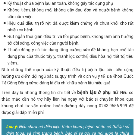
Kỹ thuật chữa bệnh lậu an toàn, không gây tác dụng phụ
Không tiêm, không mổ, không gây đau đớn và người bệnh không
cần nằm viện.
Hiệu quả điều trị rõ rệt, đã được kiểm chứng và chữa khỏi cho rất
nhiều ca bệnh.
Rút ngắn thời gian điều trị và hồi phục bệnh, không làm ảnh hưởng
tới đời sống, công việc của người bệnh.
Thuốc đông y có tác dụng tăng cường sức đề kháng, hạn chế tác
dụng phụ của thuốc tây y, thanh lọc cơ thể, điều hòa nội tiết tố, tiêu
viêm...
Nhờ những thế mạnh của kỹ thuật điều trị bệnh lậu tiên tiến cộng
hưởng ưu điểm đội ngũ bác sĩ, quy trình và dịch vụ y tế, Đa Khoa Quốc
Tế Cộng Đồng xứng đáng là địa chỉ chữa bệnh lậu hiệu quả.
bệnh lậu ở phụ nữ
Trên đây là những thông tin chi tiết về
. Nếu có
thắc mắc cần hỗ trợ hãy liên hệ ngay với bác sĩ chuyên khoa qua
khung chat tư vấn online hoặc đường dây nóng 0243.9656.999 để
được giải đáp miễn phí.
Lưu ý:
Nếu chưa có điều kiện thăm khám, bệnh nhân có thể lại số
điện thoại và tình trạng bệnh, bác sĩ sẽ gọi và nói luôn là chữa