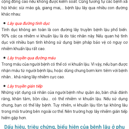
cộng đồng cao nếu không được kiểm soát. Cũng tương tự các bệnh xã
hội khác: sùi mào gà, giang mai,... bệnh lậu lây qua nhiều con đường
khác nhau:
Lây qua đường tình dục
Tình dục không an toàn là con đường lây truyền bệnh lậu phổ biến.
90% các ca nhiễm vi khuẩn lậu là do tác nhân này. Nếu quan hệ tình
dục với nhiều bạn tình không sử dụng biện pháp bảo vệ có nguy cơ
nhiễm khuẩn lậu rất cao.
Lây truyền qua đường máu
Trong máu của người bệnh có thể có vi khuẩn lậu. Vì vậy, nếu bạn được
nhận máu từ người bệnh lậu, hoặc dùng chung bơm kim tiêm với bệnh
nhân... khả năng lây nhiễm cực cao.
Lây truyền gián tiếp
Những vật dụng cá nhân của người bệnh như quần áo, bàn chải đánh
răng, khăn tắm, bồn cầu... có thể nhiễm vi khuẩn lậu. Nếu sử dụng
chung, bạn có thể lây bệnh. Tuy nhiên, vi khuẩn lậu tồn tại không lâu
trong môi trường bên ngoài cơ thể. Nên trường hợp lây nhiễm gián tiếp
hiếm gặp hơn.
Dấu hiệu, triệu chứng, biểu hiện của bệnh lậu ở phụ