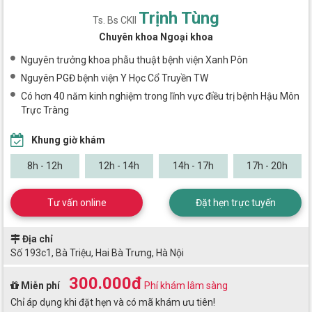
Trịnh Tùng
Ts. Bs CKII
Chuyên khoa Ngoại khoa
Nguyên trưởng khoa phẫu thuật bệnh viện Xanh Pôn
Nguyên PGĐ bệnh viện Y Học Cổ Truyền TW
Có hơn 40 năm kinh nghiệm trong lĩnh vực điều trị bệnh Hậu Môn
Trực Tràng
Khung giờ khám
8h - 12h
12h - 14h
14h - 17h
17h - 20h
Tư vấn online
Đặt hẹn trực tuyến
Địa chỉ
Số 193c1, Bà Triệu, Hai Bà Trưng, Hà Nội
300.000đ
Miễn phí
Phí khám lâm sàng
Chỉ áp dụng khi đặt hẹn và có mã khám ưu tiên!