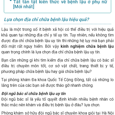
Tất tần tật kiến thức về bệnh lậu ở phụ nữ
[Mới nhất]
Lựa chọn địa chỉ chữa bệnh lậu hiệu quả?
Lậu là một trong số ít bệnh xã hội có thể điều trị với hiệu quả
khả quan tại những địa chỉ y tế uy tín. Tuy nhiên, nếu không tìm
được địa chỉ chữa bệnh lậu uy tín thì những hệ lụy mà bạn phải
đối mặt rất nguy hiểm. Bởi vậy
kinh nghiệm chữa bệnh lậu
quan trọng chính là lựa chọn địa chỉ chữa bệnh lậu uy tín.
Bạn cần những gì khi tìm kiếm địa chỉ chữa bệnh lậu có bác sĩ
điều trị chuyên môn tốt, cơ sở vật chất, trang thiết bị y tế,
phương pháp chữa bệnh lậu hay giá chữa bệnh lậu?
Tại phòng khám Đa khoa Quốc Tế Cộng Đồng, tất cả những lo
lắng trên của các bạn sẽ được tháo gỡ nhanh chóng.
Đội ngũ bác sĩ chữa bệnh lậu uy tín
Đội ngũ bác sĩ là yếu tố quyết định khiến nhiều bệnh nhân có
thắc mắc nên khám và điều trị bệnh lậu ở đâu? lựa chọn.
Phòng khám sở hữu đội ngũ bác sĩ chuyên khoa giỏi tại Hà Nội