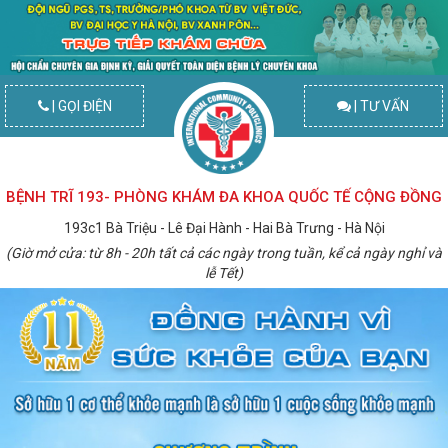
| GỌI ĐIỆN
| TƯ VẤN
BỆNH TRĨ 193- PHÒNG KHÁM ĐA KHOA QUỐC TẾ CỘNG ĐỒNG
193c1 Bà Triệu - Lê Đại Hành - Hai Bà Trưng - Hà Nội
(Giờ mở cửa: từ 8h - 20h tất cả các ngày trong tuần, kể cả ngày nghỉ và
lễ Tết)