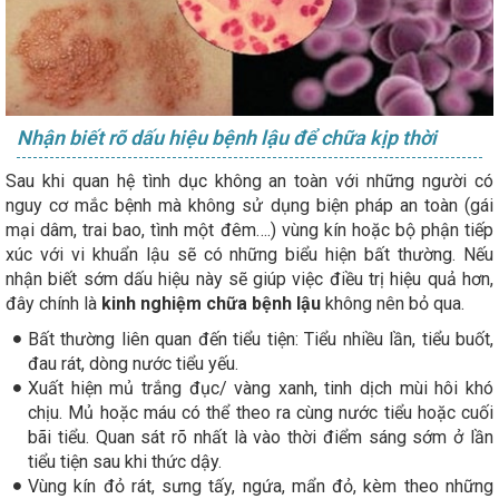
Nhận biết rõ dấu hiệu bệnh lậu để chữa kịp thời
Sau khi quan hệ tình dục không an toàn với những người có
nguy cơ mắc bệnh mà không sử dụng biện pháp an toàn (gái
mại dâm, trai bao, tình một đêm….) vùng kín hoặc bộ phận tiếp
xúc với vi khuẩn lậu sẽ có những biểu hiện bất thường. Nếu
nhận biết sớm dấu hiệu này sẽ giúp việc điều trị hiệu quả hơn,
đây chính là
kinh nghiệm chữa bệnh lậu
không nên bỏ qua.
Bất thường liên quan đến tiểu tiện: Tiểu nhiều lần, tiểu buốt,
đau rát, dòng nước tiểu yếu.
Xuất hiện mủ trắng đục/ vàng xanh, tinh dịch mùi hôi khó
chịu. Mủ hoặc máu có thể theo ra cùng nước tiểu hoặc cuối
bãi tiểu. Quan sát rõ nhất là vào thời điểm sáng sớm ở lần
tiểu tiện sau khi thức dậy.
Vùng kín đỏ rát, sưng tấy, ngứa, mẩn đỏ, kèm theo những