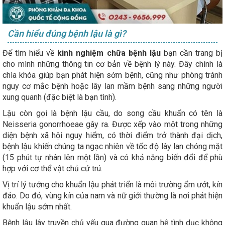
Cần hiểu đúng bệnh lậu là gì?
Để tìm hiểu về
kinh nghiệm chữa bệnh lậu
bạn cần trang bị
cho mình những thông tin cơ bản về bệnh lý này. Đây chính là
chìa khóa giúp bạn phát hiện sớm bệnh, cũng như phòng tránh
nguy cơ mắc bệnh hoặc lây lan mầm bệnh sang những người
xung quanh (đặc biệt là bạn tình).
Lậu còn gọi là bệnh lậu cầu, do song cầu khuẩn có tên là
Neisseria gonorrhoeae gây ra. Được xếp vào một trong những
diện bệnh xã hội nguy hiểm, có thời điểm trở thành đại dịch,
bệnh lậu khiến chúng ta ngạc nhiên về tốc độ lây lan chóng mặt
(15 phút tự nhân lên một lần) và có khả năng biến đổi để phù
hợp với cơ thể vật chủ cứ trú.
Vị trí lý tưởng cho khuẩn lậu phát triển là môi trường ẩm ướt, kín
đáo. Do đó, vùng kín của nam và nữ giới thường là nơi phát hiện
khuẩn lậu sớm nhất.
Bệnh lậu lây truyền chủ yếu qua đường quan hệ tình dục không