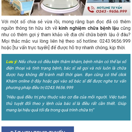
Với một số chia sẻ vừa rồi, mong rằng bạn đọc đã có thêm
nguồn thông tin hữu ích về
kinh nghiệm chữa bệnh lậu
cũng
như có thêm gợi ý tham khảo về địa chỉ chữa bệnh lậu ở đâu?
Mọi thắc mắc vui lòng liên hệ theo số hotline: 0243.9656.999
hoặc [tư vấn trực tuyến] để được hỗ trợ nhanh chóng, kịp thời.
Lưu ý:
Nếu chưa có điều kiện thăm khám, bệnh nhân có thể lại số
điện thoại và tình trạng bệnh, bác sĩ sẽ gọi và nói luôn là chữa
được hay không để tránh mất thời gian. Bạn cũng có thể click
Khám online ở đây hoặc gọi vào số bác sĩ để được nghe tư vấn
phương pháp điều trị 0243.9656.999
"Hiệu quả điều trị phụ thuộc vào cơ địa của mỗi người. Việc tuân
thủ tuyệt đối theo y lệnh của bác sĩ là điều rất cần thiết. Giúp
mang lại hiệu quả tối đa trong quá trình chữa trị"