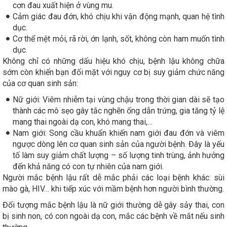
cơn đau xuất hiện ở vùng mu.
Cảm giác đau đớn, khó chịu khi vận động mạnh, quan hệ tình
dục.
Cơ thể mệt mỏi, rã rời, ớn lạnh, sốt, không còn ham muốn tình
dục.
Không chỉ có những dấu hiệu khó chịu, bệnh lậu không chữa
sớm còn khiến bạn đối mặt với nguy cơ bị suy giảm chức năng
của cơ quan sinh sản:
Nữ giới: Viêm nhiễm tại vùng chậu trong thời gian dài sẽ tạo
thành các mô sẹo gây tắc nghẽn ống dẫn trứng, gia tăng tỷ lệ
mang thai ngoài dạ con, khó mang thai,…
Nam giới: Song cầu khuẩn khiến nam giới đau đớn và viêm
ngược dòng lên cơ quan sinh sản của người bệnh. Đây là yếu
tố làm suy giảm chất lượng – số lượng tinh trùng, ảnh hưởng
đến khả năng có con tự nhiên của nam giới.
Người mắc bệnh lậu rất dễ mắc phải các loại bệnh khác: sùi
mào gà, HIV… khi tiếp xúc với mầm bệnh hơn người bình thường.
Đối tượng mắc bệnh lậu là nữ giới thường dễ gây sảy thai, con
bị sinh non, có con ngoài dạ con, mắc các bệnh về mắt nếu sinh