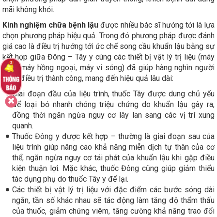
mãi không khỏi.
Kinh nghiệm chữa bệnh lậu
được nhiều bác sĩ hướng tới là lựa
chọn phương pháp hiệu quả. Trong đó phương pháp được đánh
giá cao là điều trị hướng tới ức chế song cầu khuẩn lậu bằng sự
kết hợp giữa Đông – Tây y cùng các thiết bị vật lý trị liệu (máy
viba, máy hồng ngoại, máy vi sóng) đã giúp hàng nghìn người
bệnh điều trị thành công, mang đến hiệu quả lâu dài:
Giai đoạn đầu của liệu trình, thuốc Tây được dung chủ yếu
để loại bỏ nhanh chóng triệu chứng do khuẩn lậu gây ra,
đồng thời ngăn ngừa nguy cơ lây lan sang các vị trí xung
quanh.
Thuốc Đông y được kết hợp – thường là giai đoạn sau của
liệu trình giúp nâng cao khả năng miễn dịch tự thân của cơ
thể, ngăn ngừa nguy cơ tái phát của khuẩn lậu khi gặp điều
kiện thuận lợi. Mặc khác, thuốc Đông cũng giúp giảm thiểu
tác dụng phụ do thuốc Tây y để lại.
Các thiết bị vật lý trị liệu với đặc điểm các bước sóng dài
ngắn, tần số khác nhau sẽ tác động làm tăng độ thẩm thấu
của thuốc, giảm chứng viêm, tăng cường khả năng trao đổi