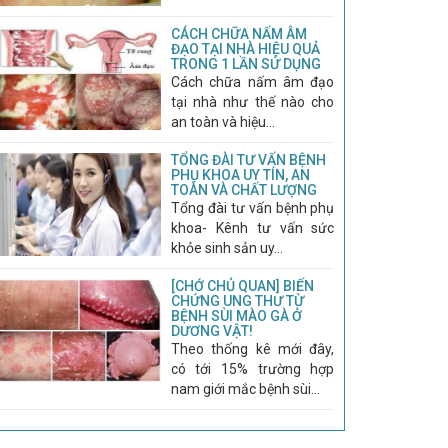
CÁCH CHỮA NẤM ÂM
ĐẠO TẠI NHÀ HIỆU QUẢ
TRONG 1 LẦN SỬ DỤNG
Cách chữa nấm âm đạo
tại nhà như thế nào cho
an toàn và hiệu...
TỔNG ĐÀI TƯ VẤN BỆNH
PHỤ KHOA UY TÍN, AN
TOÀN VÀ CHẤT LƯỢNG
Tổng đài tư vấn bệnh phụ
khoa- Kênh tư vấn sức
khỏe sinh sản uy...
[CHỚ CHỦ QUAN] BIẾN
CHỨNG UNG THƯ TỪ
BỆNH SÙI MÀO GÀ Ở
DƯƠNG VẬT!
Theo thống kê mới đây,
có tới 15% trường hợp
nam giới mắc bệnh sùi...