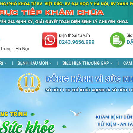
Điện thoại tư vấn
Giờ
G
0243.9656.999
ĐẶ
 Trưng - Hà Nội
RĨ
BỆNH HẬU MÔN
BIỂU HIỆN THƯỜNG GẶP
CẨM