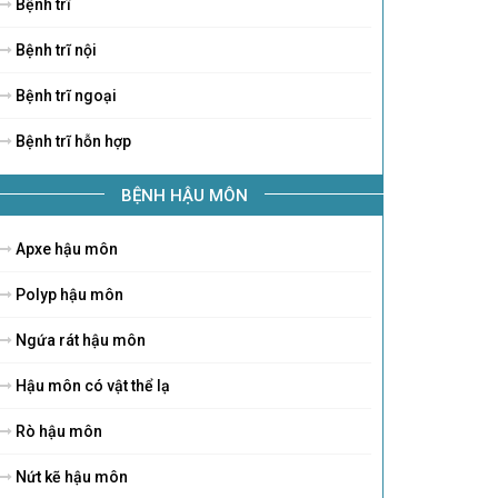
Bệnh trĩ
Bệnh trĩ nội
Bệnh trĩ ngoại
Bệnh trĩ hỗn hợp
BỆNH HẬU MÔN
Apxe hậu môn
Polyp hậu môn
Ngứa rát hậu môn
Hậu môn có vật thể lạ
Rò hậu môn
Nứt kẽ hậu môn