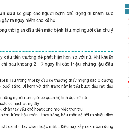
oạn đầu
sẽ giúp cho người bệnh chủ động đi khám sức
à gây ra nguy hiểm cho xã hội.
rong thời gian đầu tiên mắc bệnh lậu, mọi người cần chú ý
kỳ đầu tiên thường dễ phát hiện hơn so với nữ. Khi khuẩn
, chỉ sau khoảng 2 - 7 ngày thì các
triệu chứng lậu đầu
iới bị lậu trong thời kỳ đầu sẽ thường thấy miệng sáo ở dương
ổi sáng. Đi kèm với tình trạng này là tiểu buốt, tiểu rắt, tiểu
 những người nam giới có quan hệ tình dục với nữ.
hoặc có hạch sưng tấy.
, chân tay yếu khó hoạt động mọi việc trơn tru.
hiễm trùng hậu môn - trực tràng, hậu môn sẽ tiết ra nhiều dịch
 mặt da như tay chân hoặc mắt,... Điều này xảy ra khi bạn dùng