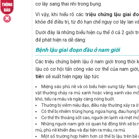
cơ lây sang thai nhi trong bụng.
Vì vậy, khi hiểu rõ các t
riệu chứng lậu giai đ
khỏe để điều trị, từ đó hạn chế nguy cơ lây lan v
Dưới đây là những biểu hiện cụ thể ở cả 2 giới t
để phát hiện ra dễ dàng:
Bệnh lậu giai đoạn đầu ở nam giới
Các triệu chứng bệnh lậu ở nam giới trong thời 
lậu có cơ hội tấn công vào cơ thể của nam giới
tiê
n sẽ xuất hiện ngay lập tức
Miệng sáo phù nề và có biểu hiện sưng tấy: Nam g
vật thường chảy ra mủ xanh hoặc vàng xanh vào mỗi bu
khó, tiểu ra máu và ngày càng nóng buốt.
Thường bị viêm niệu đạo, điều này thường xảy ra ở
Có thể bị nhiễm trùng họng, ngứa họng, đau họng 
Cơ thể thi thoảng sốt cao, người ớn lạnh và mệt mỏi
Những người nam giới có quan hệ đồng tính sẽ bị n
mủ, phù nề khiến đau và đại tiện ra máu, ra mủ.
Một số trường hợp hiếm hơn có thể bị lậu trên bề