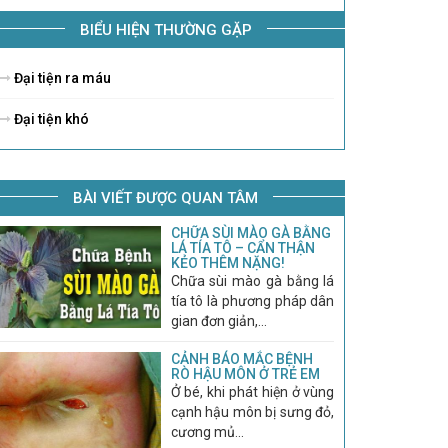
BIỂU HIỆN THƯỜNG GẶP
Đại tiện ra máu
Đại tiện khó
BÀI VIẾT ĐƯỢC QUAN TÂM
CHỮA SÙI MÀO GÀ BẰNG
LÁ TÍA TÔ – CẨN THẬN
KẺO THÊM NẶNG!
Chữa sùi mào gà bằng lá
tía tô là phương pháp dân
gian đơn giản,...
CẢNH BÁO MẮC BỆNH
RÒ HẬU MÔN Ở TRẺ EM
Ở bé, khi phát hiện ở vùng
cạnh hậu môn bị sưng đỏ,
cương mủ...