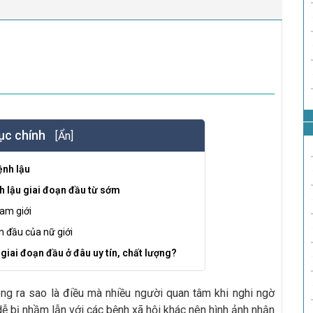
ục chính
[Ẩn]
ệnh lậu
h lậu giai đoạn đầu từ sớm
nam giới
n đầu của nữ giới
 giai đoạn đầu ở đâu uy tín, chất lượng?
ông ra sao là điều mà nhiều người quan tâm khi nghi ngờ
dễ bị nhầm lẫn với các bệnh xã hội khác nên hình ảnh nhận