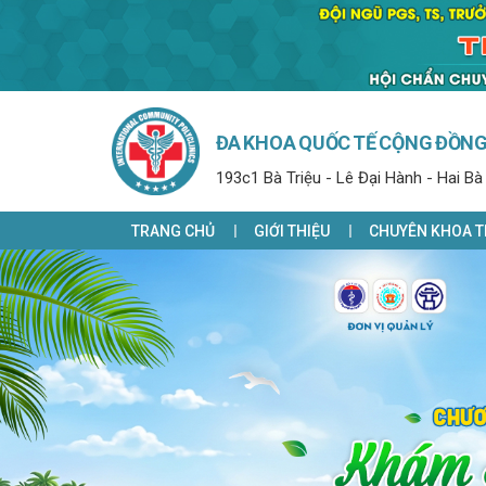
ĐA KHOA QUỐC TẾ CỘNG ĐỒN
193c1 Bà Triệu - Lê Đại Hành - Hai Bà
TRANG CHỦ
GIỚI THIỆU
CHUYÊN KHOA T