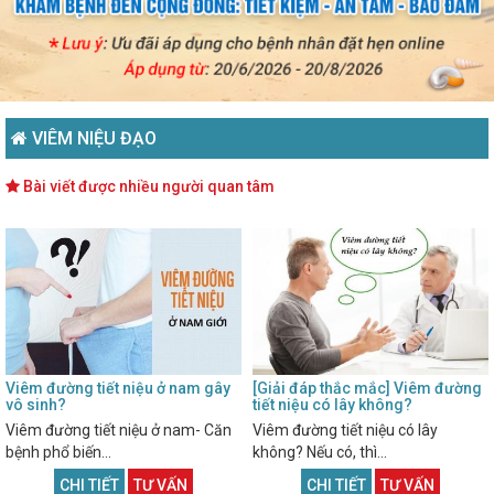
VIÊM NIỆU ĐẠO
Bài viết được nhiều người quan tâm
Viêm đường tiết niệu ở nam gây
[Giải đáp thắc mắc] Viêm đường
vô sinh?
tiết niệu có lây không?
Viêm đường tiết niệu ở nam- Căn
Viêm đường tiết niệu có lây
bệnh phổ biến...
không? Nếu có, thì...
CHI TIẾT
TƯ VẤN
CHI TIẾT
TƯ VẤN