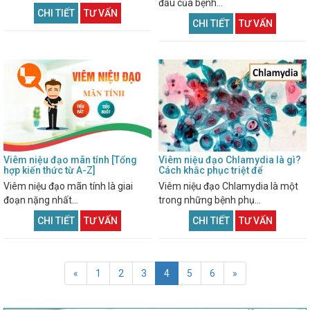
đầu của bệnh...
CHI TIẾT
TƯ VẤN
CHI TIẾT
TƯ VẤN
Viêm niệu đạo mãn tính [Tổng
Viêm niệu đạo Chlamydia là gì?
hợp kiến thức từ A-Z]
Cách khắc phục triệt để
Viêm niệu đạo mãn tính là giai
Viêm niệu đạo Chlamydia là một
đoạn nặng nhất...
trong những bệnh phụ...
CHI TIẾT
TƯ VẤN
CHI TIẾT
TƯ VẤN
«
1
2
3
4
5
6
»