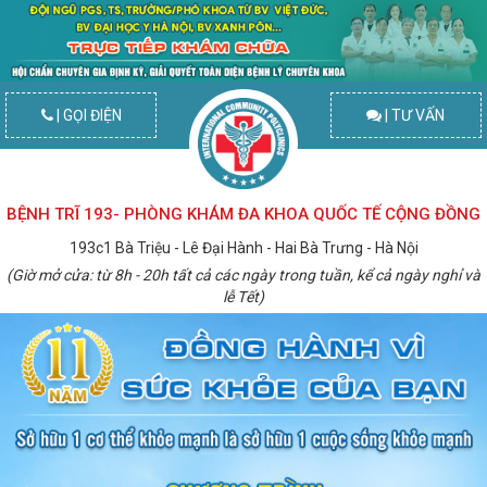
| GỌI ĐIỆN
| TƯ VẤN
BỆNH TRĨ 193- PHÒNG KHÁM ĐA KHOA QUỐC TẾ CỘNG ĐỒNG
193c1 Bà Triệu - Lê Đại Hành - Hai Bà Trưng - Hà Nội
(Giờ mở cửa: từ 8h - 20h tất cả các ngày trong tuần, kể cả ngày nghỉ và
lễ Tết)