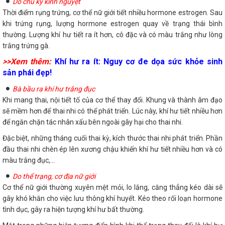
Do chu kỳ kinh nguyệt
Thời điểm rụng trứng, cơ thể nữ giới tiết nhiều hormone estrogen. Sau
khi trứng rụng, lượng hormone estrogen quay về trạng thái bình
thường. Lượng khí hư tiết ra ít hơn, cô đặc và có màu trắng như lòng
trắng trứng gà.
>>Xem thêm:
Khí hư ra ít: Nguy cơ đe dọa sức khỏe sinh
sản phái đẹp!
Bà bầu ra khí hư trắng đục
Khi mang thai, nội tiết tố của cơ thể thay đổi. Khung và thành âm đạo
sẽ mềm hơn để thai nhi có thể phát triển. Lúc này, khí hư tiết nhiều hơn
để ngăn chặn tác nhân xấu bên ngoài gây hại cho thai nhi.
Đặc biệt, những tháng cuối thai kỳ, kích thước thai nhi phát triển. Phần
đầu thai nhi chèn ép lên xương chậu khiến khí hư tiết nhiều hơn và có
màu trắng đục,...
Do thể trạng, cơ địa nữ giới
Cơ thể nữ giới thường xuyên mệt mỏi, lo lắng, căng thẳng kéo dài sẽ
gây khó khăn cho việc lưu thông khí huyết. Kéo theo rối loạn hormone
tình dục, gây ra hiện tượng khí hư bất thường.