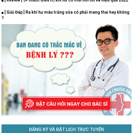
[ Review ] 5+ thuốc điều trị khí hư có mùi hôi tốt và hiệu quả 2022
[ Giải Đáp ] Ra khí hư màu trắng sữa có phải mang thai hay không
?
ĐĂNG KÝ VÀ ĐẶT LỊCH TRỰC TUYẾN