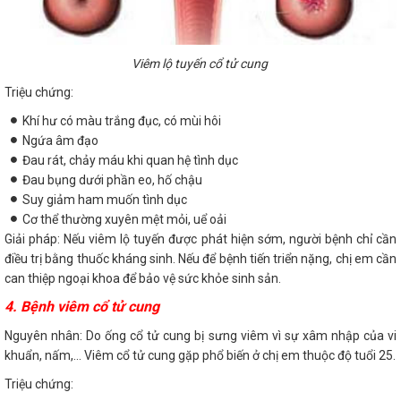
Viêm lộ tuyến cổ tử cung
Triệu chứng:
Khí hư có màu trắng đục, có mùi hôi
Ngứa âm đạo
Đau rát, chảy máu khi quan hệ tình dục
Đau bụng dưới phần eo, hố chậu
Suy giảm ham muốn tình dục
Cơ thể thường xuyên mệt mỏi, uể oải
Giải pháp: Nếu viêm lộ tuyến được phát hiện sớm, người bệnh chỉ cần
điều trị bằng thuốc kháng sinh. Nếu để bệnh tiến triển nặng, chị em cần
can thiệp ngoại khoa để bảo vệ sức khỏe sinh sản.
4. Bệnh viêm cổ tử cung
Nguyên nhân: Do ống cổ tử cung bị sưng viêm vì sự xâm nhập của vi
khuẩn, nấm,... Viêm cổ tử cung gặp phổ biến ở chị em thuộc độ tuổi 25.
Triệu chứng: