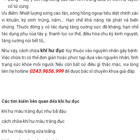
cổ tử cung
Ưu điểm: Nhiệt lượng sóng cao tần, sóng hồng ngoại tiêu diệt chính xác
vi khuẩn, ký sinh trùng, nấm,... Hạn chế khả năng tái phát và biến
chứng. Thuốc đông y có tác dụng tăng cường sức đề kháng, hạn chế
tác dụng phụ của tây y, thanh lọc cơ thể, điều hòa chu kỳ kinh nguyệt,
tăng cường nội tiết tố,...
khí hư đục
Như vậy, cách chữa
tùy thuộc vào nguyên nhân gây bệnh.
Việc chữa trị có thể đơn giản hoặc phức tạp dựa vào nguyên nhân, tình
trạng sức khỏe mỗi người. Nếu còn bất cứ điều gì thắc mắc, vui lòng
0243.9656.999
liên hệ hotline
để được bác sĩ chuyên khoa giải đáp.
Các tìm kiếm liên quan đến khí hư đục
khí hư màu trắng đục như bã đậu
cách chữa khí hư màu trắng đục
khí hư màu trắng sữa loãng