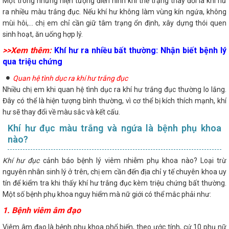
Một trong những hiện tượng điển hình khi thể trạng thay đổi là khí hư
ra nhiều màu trắng đục. Nếu khí hư không làm vùng kín ngứa, không
mùi hôi,... chị em chỉ cần giữ tâm trạng ổn định, xây dựng thói quen
sinh hoạt, ăn uống hợp lý.
>>Xem thêm:
Khí hư ra nhiều bất thường: Nhận biết bệnh lý
qua triệu chứng
Quan hệ tình dục ra khí hư trắng đục
Nhiều chị em khi quan hệ tình dục ra khí hư trắng đục thường lo lắng.
Đây có thể là hiện tượng bình thường, vì cơ thể bị kích thích mạnh, khí
hư sẽ thay đổi về màu sắc và kết cấu.
Khí hư đục màu trắng và ngứa là bệnh phụ khoa
nào?
Khí hư đục
cảnh báo bệnh lý viêm nhiễm phụ khoa nào? Loại trừ
nguyên nhân sinh lý ở trên, chị em cần đến địa chỉ y tế chuyên khoa uy
tín để kiểm tra khi thấy khí hư trắng đục kèm triệu chứng bất thường.
Một số bệnh phụ khoa nguy hiểm mà nữ giới có thể mắc phải như:
1. Bệnh viêm âm đạo
Viêm âm đạo là bệnh phụ khoa phổ biến, theo ước tính, cứ 10 phụ nữ