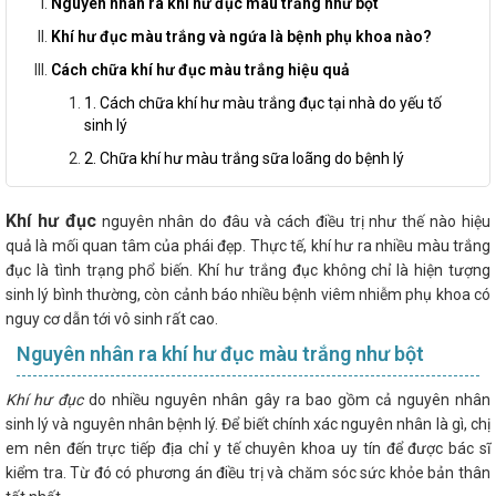
Nguyên nhân ra khí hư đục màu trắng như bột
Khí hư đục màu trắng và ngứa là bệnh phụ khoa nào?
Cách chữa khí hư đục màu trắng hiệu quả
1. Cách chữa khí hư màu trắng đục tại nhà do yếu tố
sinh lý
2. Chữa khí hư màu trắng sữa loãng do bệnh lý
Khí hư đục
nguyên nhân do đâu và cách điều trị như thế nào hiệu
quả là mối quan tâm của phái đẹp. Thực tế, khí hư ra nhiều màu trắng
đục là tình trạng phổ biến. Khí hư trắng đục không chỉ là hiện tượng
sinh lý bình thường, còn cảnh báo nhiều bệnh viêm nhiễm phụ khoa có
nguy cơ dẫn tới vô sinh rất cao.
Nguyên nhân ra khí hư đục màu trắng như bột
Khí hư đục
do nhiều nguyên nhân gây ra bao gồm cả nguyên nhân
sinh lý và nguyên nhân bệnh lý. Để biết chính xác nguyên nhân là gì, chị
em nên đến trực tiếp địa chỉ y tế chuyên khoa uy tín để được bác sĩ
kiểm tra. Từ đó có phương án điều trị và chăm sóc sức khỏe bản thân