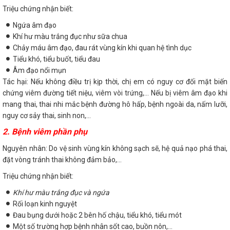
Triệu chứng nhận biết:
Ngứa âm đạo
Khí hư màu trắng đục như sữa chua
Chảy máu âm đạo, đau rát vùng kín khi quan hệ tình dục
Tiểu khó, tiểu buốt, tiểu đau
Âm đạo nổi mụn
Tác hại: Nếu không điều trị kịp thời, chị em có nguy cơ đối mặt biến
chứng viêm đường tiết niệu, viêm vòi trứng,... Nếu bị viêm âm đạo khi
mang thai, thai nhi mắc bệnh đường hô hấp, bệnh ngoài da, nấm lưỡi,
nguy cơ sảy thai, sinh non,...
2. Bệnh viêm phần phụ
Nguyên nhân: Do vệ sinh vùng kín không sạch sẽ, hệ quả nạo phá thai,
đặt vòng tránh thai không đảm bảo,...
Triệu chứng nhận biết:
Khí hư màu trắng đục và ngứa
Rối loạn kinh nguyệt
Đau bụng dưới hoặc 2 bên hố chậu, tiểu khó, tiểu mót
Một số trường hợp bệnh nhân sốt cao, buồn nôn,...