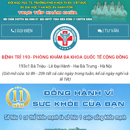
| GỌI ĐIỆN
| TƯ VẤN
BỆNH TRĨ 193- PHÒNG KHÁM ĐA KHOA QUỐC TẾ CỘNG ĐỒNG
193c1 Bà Triệu - Lê Đại Hành - Hai Bà Trưng - Hà Nội
(Giờ mở cửa: từ 8h - 20h tất cả các ngày trong tuần, kể cả ngày nghỉ và
lễ Tết)