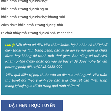
khí hư màu trắng đục như bột
khí hư màu trắng đục và ngứa
khí hư màu trắng đục như bột không mùi
cách chữa khí hư màu trắng đục tại nhà
ra chất nhầy màu trắng đục có phải mang thai
Lưu ý:
Nếu chưa có điều kiện thăm khám, bệnh nhân có thể lại số
điện thoại và tình trạng bệnh, bác sĩ sẽ gọi và nói luôn là chữa
được hay không để tránh mất thời gian. Bạn cũng có thể click
Khám online ở đây hoặc gọi vào số bác sĩ để được nghe tư vấn
phương pháp điều trị 0243.9656.999
"Hiệu quả điều trị phụ thuộc vào cơ địa của mỗi người. Việc tuân
thủ tuyệt đối theo y lệnh của bác sĩ là điều rất cần thiết. Giúp
mang lại hiệu quả tối đa trong quá trình chữa trị"
ĐẶT HẸN TRỰC TUYẾN