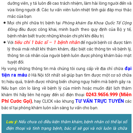
dưỡng viên, y tá luôn đề cao trách nhiệm, làm hài lòng người đến và
vừa lòng người đi. Các tư vấn viên luôn nhiệt tình giải đáp mọi thắc
mắc của bạn.
Mọi chi phí chữa trị bệnh tại
Phòng khám Đa Khoa Quốc Tế Cộng
Đồng
đều được công khai, minh bạch theo quy định của Bộ y tế,
bệnh nhân biết trước những khoản chi phí khi điều trị.
tiêu chí 1 bác sĩ – 1 bệnh nhân
Với
để người bệnh có được tâm
lý thoải mái nhất khi thăm khám, đặc biệt các thông tin về bệnh lý,
thông tin cá nhân của người bệnh luôn được phòng khám bảo mật
tuyệt đối.
đại
Hy vọng những thông tin mà chúng tôi cung cấp về
địa chỉ chữa
tiện ra máu
ở Hà Nội tốt nhất
sẽ giúp bạn tìm được một cơ sở chữa
trị hiệu quả, tránh được những biến chứng nguy hiểm mà bệnh gây ra.
Nếu bạn còn lo lắng về bệnh lý của mình hoặc muốn đặt lịch thăm
0243.9656.999 (Miễn
khám thì hãy liên hệ ngay đến số điện thoại
Phí Cước Gọi)
TƯ VẤN TRỰC TUYẾN
, hay CLICK vào khung
các
bác sĩ tại phòng khám luôn sẵn sàng tư vấn cho bạn.
Lưu ý:
Nếu chưa có điều kiện thăm khám, bệnh nhân có thể lại số
điện thoại và tình trạng bệnh, bác sĩ sẽ gọi và nói luôn là chữa