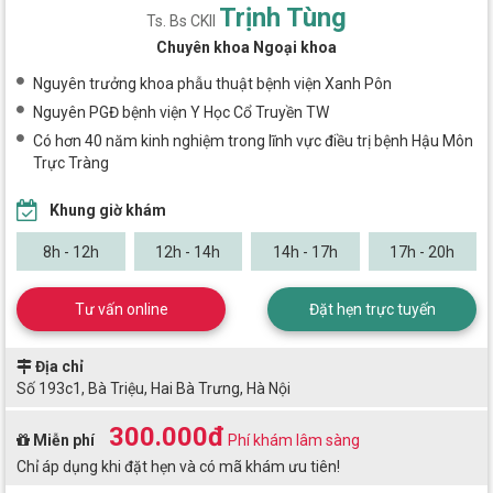
Trịnh Tùng
Ts. Bs CKII
Chuyên khoa Ngoại khoa
Nguyên trưởng khoa phẫu thuật bệnh viện Xanh Pôn
Nguyên PGĐ bệnh viện Y Học Cổ Truyền TW
Có hơn 40 năm kinh nghiệm trong lĩnh vực điều trị bệnh Hậu Môn
Trực Tràng
Khung giờ khám
8h - 12h
12h - 14h
14h - 17h
17h - 20h
Tư vấn online
Đặt hẹn trực tuyến
Địa chỉ
Số 193c1, Bà Triệu, Hai Bà Trưng, Hà Nội
300.000đ
Miễn phí
Phí khám lâm sàng
Chỉ áp dụng khi đặt hẹn và có mã khám ưu tiên!