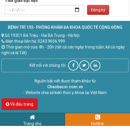
Thời gian đặt hẹn
Đăng ký
BỆNH TRĨ 193- PHÒNG KHÁM ĐA KHOA QUỐC TẾ CỘNG ĐỒNG
Số 193C1 Bà Triệu - Hai Bà Trưng - Hà Nội
Điện thoại liên hệ: 0243.9656.999
Thời gian mở cửa: 8h - 20h (tất cả các ngày trong tuần, kể cả ngày
nghỉ và lễ Tết)
Kết nối với chúng tôi :
Nguồn bài viết được tham khảo từ
Chaobacsi.com.vn
- Website chia sẻ kiến thức y khoa tại Việt Nam
Về đầu trang
Trang chủ
Hotline
hỗ trợ người bệnh có thể
chat trực tiếp hoặc để lại số điện thoại
để được 