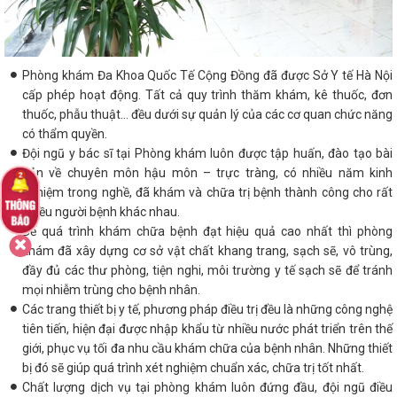
Phòng khám Đa Khoa Quốc Tế Cộng Đồng đã được Sở Y tế Hà Nội
cấp phép hoạt động. Tất cả quy trình thăm khám, kê thuốc, đơn
thuốc, phẫu thuật… đều dưới sự quản lý của các cơ quan chức năng
có thẩm quyền.
Đội ngũ y bác sĩ tại Phòng khám luôn được tập huấn, đào tạo bài
bản về chuyên môn hậu môn – trực tràng, có nhiều năm kinh
nghiệm trong nghề, đã khám và chữa trị bệnh thành công cho rất
nhiều người bệnh khác nhau.
Để quá trình khám chữa bệnh đạt hiệu quả cao nhất thì phòng
khám đã xây dựng cơ sở vật chất khang trang, sạch sẽ, vô trùng,
đầy đủ các thư phòng, tiện nghi, môi trường y tế sạch sẽ để tránh
mọi nhiễm trùng cho bệnh nhân.
Các trang thiết bị y tế, phương pháp điều trị đều là những công nghệ
tiên tiến, hiện đại được nhập khẩu từ nhiều nước phát triển trên thế
giới, phục vụ tối đa nhu cầu khám chữa của bệnh nhân. Những thiết
bị đó sẽ giúp quá trình xét nghiệm chuẩn xác, chữa trị tốt nhất.
Chất lượng dịch vụ tại phòng khám luôn đứng đầu, đội ngũ điều