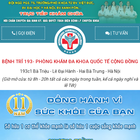
| GỌI ĐIỆN
| TƯ VẤN
BỆNH TRĨ 193- PHÒNG KHÁM ĐA KHOA QUỐC TẾ CỘNG ĐỒNG
193c1 Bà Triệu - Lê Đại Hành - Hai Bà Trưng - Hà Nội
(Giờ mở cửa: từ 8h - 20h tất cả các ngày trong tuần, kể cả ngày nghỉ và
lễ Tết)