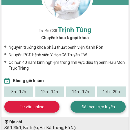
Trịnh Tùng
Ts. Bs CKII
Chuyên khoa Ngoại khoa
Nguyên trưởng khoa phẫu thuật bệnh viện Xanh Pôn
Nguyên PGĐ bệnh viện Y Học Cổ Truyền TW
Có hơn 40 năm kinh nghiệm trong lĩnh vực điều trị bệnh Hậu Môn
Trực Tràng
Khung giờ khám
8h - 12h
12h - 14h
14h - 17h
17h - 20h
Tư vấn online
Đặt hẹn trực tuyến
Địa chỉ
Số 193c1, Bà Triệu, Hai Bà Trưng, Hà Nội