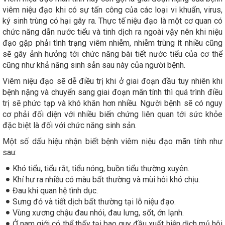
viêm niệu đạo khi có sự tấn công của các loại vi khuẩn, virus,
ký sinh trùng có hại gây ra. Thực tế niệu đạo là một cơ quan có
chức năng dẫn nước tiểu và tinh dịch ra ngoài vậy nên khi niệu
đạo gặp phải tình trạng viêm nhiễm, nhiễm trùng ít nhiều cũng
sẽ gây ảnh hưởng tới chức năng bài tiết nước tiểu của cơ thể
cũng như khả năng sinh sản sau này của người bệnh.
Viêm niệu đạo sẽ dễ điều trị khi ở giai đoạn đầu tuy nhiên khi
bệnh nặng và chuyển sang giai đoạn mãn tính thì quá trình điều
trị sẽ phức tạp và khó khăn hơn nhiều. Người bệnh sẽ có nguy
cơ phải đối diện với nhiều biến chứng liên quan tới sức khỏe
đặc biệt là đối với chức năng sinh sản.
Một số dấu hiệu nhận biết bệnh viêm niệu đạo mãn tính như
sau:
Khó tiểu, tiểu rắt, tiểu nóng, buồn tiểu thường xuyên.
Khí hư ra nhiều có màu bất thường và mùi hôi khó chịu.
Đau khi quan hệ tình dục.
Sưng đỏ và tiết dịch bất thường tại lỗ niệu đạo.
Vùng xương chậu đau nhói, đau lưng, sốt, ớn lạnh.
Ở nam giới có thể thấy tại bao quy đầu xuất hiện dịch mủ hôi