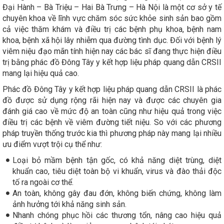
Đại Hành – Bà Triệu – Hai Bà Trưng – Hà Nội là một cơ sở y tế
chuyên khoa về lĩnh vực chăm sóc sức khỏe sinh sản bao gồm
cả việc thăm khám và điều trị các bệnh phụ khoa, bệnh nam
khoa, bệnh xã hội lây nhiễm qua đường tình dục. Đối với bệnh lý
viêm niệu đạo mãn tính hiện nay các bác sĩ đang thực hiện điều
trị bằng phác đồ Đông Tây y kết hợp liệu pháp quang dẫn CRSII
mang lại hiệu quả cao.
Phác đồ Đông Tây y kết hợp liệu pháp quang dẫn CRSII là phác
đồ được sử dụng rộng rãi hiện nay và được các chuyên gia
đánh giá cao về mức độ an toàn cũng như hiệu quả trong việc
điều trị các bệnh về viêm đường tiết niệu. So với các phương
pháp truyền thống trước kia thì phương pháp này mang lại nhiều
ưu điểm vượt trội cụ thể như:
Loại bỏ mầm bệnh tận gốc, có khả năng diệt trùng, diệt
khuẩn cao, tiêu diệt toàn bộ vi khuẩn, virus và đào thải độc
tố ra ngoài cơ thể.
An toàn, không gây đau đớn, không biến chứng, không làm
ảnh hưởng tới khả năng sinh sản.
Nhanh chóng phục hồi các thương tổn, nâng cao hiệu quả