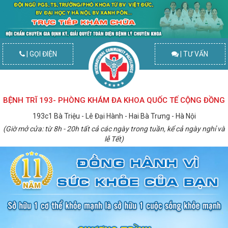
| GỌI ĐIỆN
| TƯ VẤN
BỆNH TRĨ 193- PHÒNG KHÁM ĐA KHOA QUỐC TẾ CỘNG ĐỒNG
193c1 Bà Triệu - Lê Đại Hành - Hai Bà Trưng - Hà Nội
(Giờ mở cửa: từ 8h - 20h tất cả các ngày trong tuần, kể cả ngày nghỉ và
lễ Tết)