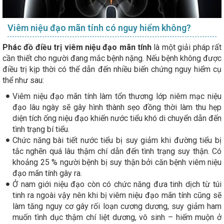
Viêm niệu đạo mãn tính có nguy hiểm không?
Phác đồ điều trị viêm niệu đạo mãn tính
là một giải pháp rất
cần thiết cho người đang mắc bệnh nặng. Nếu bệnh không được
điều trị kịp thời có thể dẫn đến nhiều biến chứng nguy hiểm cụ
thể như sau:
Viêm niệu đạo mãn tính làm tổn thương lớp niêm mạc niệu
đạo lâu ngày sẽ gây hình thành sẹo đồng thời làm thu hẹp
diện tích ống niệu đạo khiến nước tiểu khó di chuyển dẫn đến
tình trạng bí tiểu.
Chức năng bài tiết nước tiểu bị suy giảm khi đường tiểu bị
tắc nghẽn quá lâu thậm chí dẫn đến tình trạng suy thận. Có
khoảng 25 % người bệnh bị suy thận bởi căn bệnh viêm niệu
đạo mãn tính gây ra.
Ở nam giới niệu đạo còn có chức năng đưa tinh dịch từ túi
tinh ra ngoài vậy nên khi bị viêm niệu đạo mãn tính cũng sẽ
làm tăng nguy cơ gây rối loạn cương dương, suy giảm ham
muốn tình dục thậm chí liệt dương, vô sinh – hiếm muộn ở