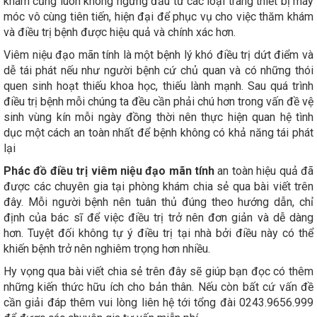
khám cũng luôn không ngừng đầu tư các loại trang thiết bị máy
móc vô cùng tiên tiến, hiện đại để phục vụ cho việc thăm khám
và điều trị bệnh được hiệu quả và chính xác hơn.
Viêm niệu đạo mãn tính là một bệnh lý khó điều trị dứt điểm và
dễ tái phát nếu như người bệnh cứ chủ quan và có những thói
quen sinh hoạt thiếu khoa học, thiếu lành mạnh. Sau quá trình
điều trị bệnh mỗi chúng ta đều cần phải chú hơn trong vấn đề vệ
sinh vùng kín mỗi ngày đồng thời nên thực hiện quan hệ tình
dục một cách an toàn nhất để bệnh không có khả năng tái phát
lại
Phác đồ điều trị viêm niệu đạo mãn tính
an toàn hiệu quả đã
được các chuyên gia tại phòng khám chia sẻ qua bài viết trên
đây. Mỗi người bệnh nên tuân thủ đúng theo hướng dẫn, chỉ
định của bác sĩ để việc điều trị trở nên đơn giản và dễ dàng
hơn. Tuyệt đối không tự ý điều trị tại nhà bởi điều này có thể
khiến bệnh trở nên nghiêm trọng hơn nhiều.
Hy vọng qua bài viết chia sẻ trên đây sẽ giúp bạn đọc có thêm
những kiến thức hữu ích cho bản thân. Nếu còn bất cứ vấn đề
cần giải đáp thêm vui lòng liên hệ tới tổng đài 0243.9656.999