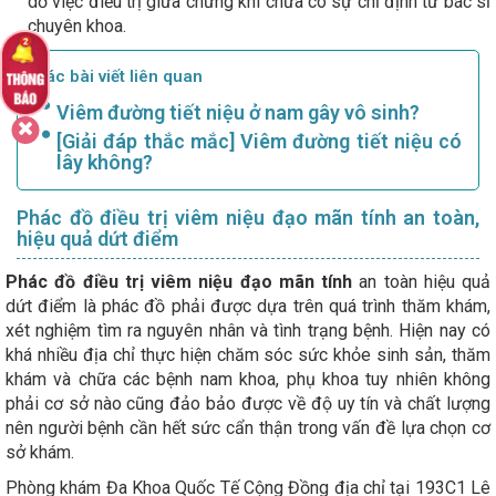
dở việc điều trị giữa chừng khi chưa có sự chỉ định từ bác sĩ
chuyên khoa.
Các bài viết liên quan
Viêm đường tiết niệu ở nam gây vô sinh?
[Giải đáp thắc mắc] Viêm đường tiết niệu có
lây không?
Phác đồ điều trị viêm niệu đạo mãn tính an toàn,
hiệu quả dứt điểm
Phác đồ điều trị viêm niệu đạo mãn tính
an toàn hiệu quả
dứt điểm là phác đồ phải được dựa trên quá trình thăm khám,
xét nghiệm tìm ra nguyên nhân và tình trạng bệnh. Hiện nay có
khá nhiều địa chỉ thực hiện chăm sóc sức khỏe sinh sản, thăm
khám và chữa các bệnh nam khoa, phụ khoa tuy nhiên không
phải cơ sở nào cũng đảo bảo được về độ uy tín và chất lượng
nên người bệnh cần hết sức cẩn thận trong vấn đề lựa chọn cơ
sở khám.
Phòng khám Đa Khoa Quốc Tế Cộng Đồng địa chỉ tại 193C1 Lê