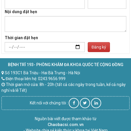
Nội dung đặt hẹn
Thời gian đặt hẹn
Đăng ký
BỆNH TRĨ 193- PHÒNG KHÁM ĐA KHOA QUỐC TẾ CỘNG ĐỒNG
Số 193C1 Bà Triệu - Hai Bà Trưng - Hà Nội
Điện thoại liên hệ: 0243.9656.999
Thời gian mở cửa: 8h - 20h (tất cả các ngày trong tuần, kể cả ngày
nghỉ và lễ Tết)
Kết nối với chúng tôi :
Nguồn bài viết được tham khảo từ
Chaobacsi.com.vn
- Website chia sẻ kiến thức y khoa tại Việt Nam