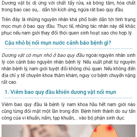
Dương vật bị dị ứng với chất tẩy rửa, xà bông tắm, hóa chất
trong bao cao su,... dẫn tới kích ứng, ngứa rát bao quy đầu.
Trên đây là những nguyên nhân khá phổ biến dẫn tới tình trạng
mọc mụn ở bao quy đầu. Thực tế, những tác nhân này dễ khắc
phục nếu nam giới thay đổi thói quen sinh hoạt sao cho hợp lý.
Cậu nhỏ bị nổi mụn nước cảnh báo bệnh gì?
Dương vật có mụn nhỏ ở bao quy đầu
ngoài nguyên nhân sinh
lý còn cảnh báo nguyên nhân bệnh lý. Nếu xuất phát từ nguyên
nhân bệnh lý, nam giới tuyệt đối không chủ quan. Nếu không đến
địa chỉ y tế chuyên khoa thăm khám, nguy cơ bệnh chuyển nặng
rất cao.
1. Viêm bao quy đầu khiến dương vật nổi mụn
Viêm bao quy đầu là bệnh lý nam khoa hầu hết nam giới nào
cũng từng đối mặt một lần trong đời. Bệnh hình thành do sự tấn
công của vi khuẩn, nấm, tạp khuẩn,… vào bộ phận sinh dục.