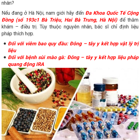
nhân?
Nếu đang ở Hà Nội, nam giới hãy đến
Đa Khoa Quốc Tế Cộng
Đồng (số 193c1 Bà Triệu, Hai Bà Trưng, Hà Nội)
để thăm
khám – điều trị. Tùy thuộc nguyên nhân, bác sĩ chỉ định liệu
pháp thích hợp.
Đối với viêm bao quy đầu: Đông – tây y kết hợp vật lý trị
liệu
Đối với bệnh sùi mào gà: Đông – tây y kết hợp liệu pháp
quang động IRA