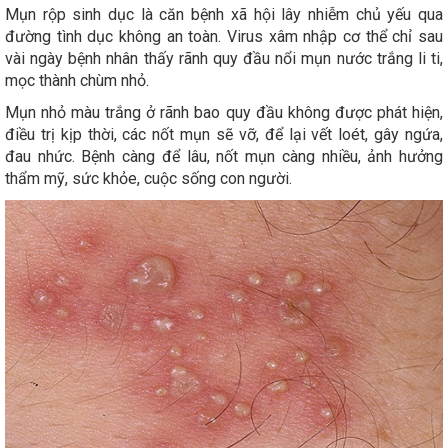
Mụn rộp sinh dục là căn bệnh xã hội lây nhiễm chủ yếu qua
đường tình dục không an toàn. Virus xâm nhập cơ thể chỉ sau
vài ngày bệnh nhân thấy rãnh quy đầu nổi mụn nước trắng li ti,
mọc thành chùm nhỏ.
Mụn nhỏ màu trắng ở rãnh bao quy đầu không được phát hiện,
điều trị kịp thời, các nốt mụn sẽ vỡ, để lại vết loét, gây ngứa,
đau nhức. Bệnh càng để lâu, nốt mụn càng nhiều, ảnh hưởng
thẩm mỹ, sức khỏe, cuộc sống con người.