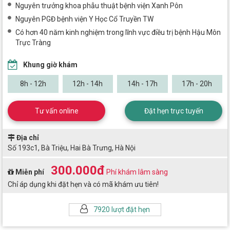
Nguyên trưởng khoa phẫu thuật bệnh viện Xanh Pôn
Nguyên PGĐ bệnh viện Y Học Cổ Truyền TW
Có hơn 40 năm kinh nghiệm trong lĩnh vực điều trị bệnh Hậu Môn
Trực Tràng
Khung giờ khám
8h - 12h
12h - 14h
14h - 17h
17h - 20h
Tư vấn online
Đặt hẹn trực tuyến
Địa chỉ
Số 193c1, Bà Triệu, Hai Bà Trưng, Hà Nội
300.000đ
Miễn phí
Phí khám lâm sàng
Chỉ áp dụng khi đặt hẹn và có mã khám ưu tiên!
7920 lượt đặt hẹn