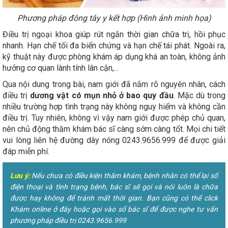
Phương pháp đông tây y kết hợp (Hình ảnh minh họa)
Điều trị ngoại khoa giúp rút ngắn thời gian chữa trị, hồi phục
nhanh. Hạn chế tối đa biến chứng và hạn chế tái phát. Ngoài ra,
kỹ thuật này được phòng khám áp dụng khá an toàn, không ảnh
hưởng cơ quan lành tính lân cận,...
Qua nội dung trong bài, nam giới đã nắm rõ nguyên nhân, cách
điều trị
dương vật có mụn nhỏ ở bao quy đầu
. Mặc dù trong
nhiều trường hợp tình trạng này không nguy hiểm và không cần
điều trị. Tuy nhiên, không vì vậy nam giới được phép chủ quan,
nên chủ động thăm khám bác sĩ càng sớm càng tốt. Mọi chi tiết
vui lòng liên hệ đường dây nóng 0243.9656.999 để được giải
đáp miễn phí.
Lưu ý:
Nếu chưa có điều kiện thăm khám, bệnh nhân có thể lại số
điện thoại và tình trạng bệnh, bác sĩ sẽ gọi và nói luôn là chữa
được hay không để tránh mất thời gian. Bạn cũng có thể click
Khám online ở đây hoặc gọi vào số bác sĩ để được nghe tư vấn
phương pháp điều trị 0243.9656.999