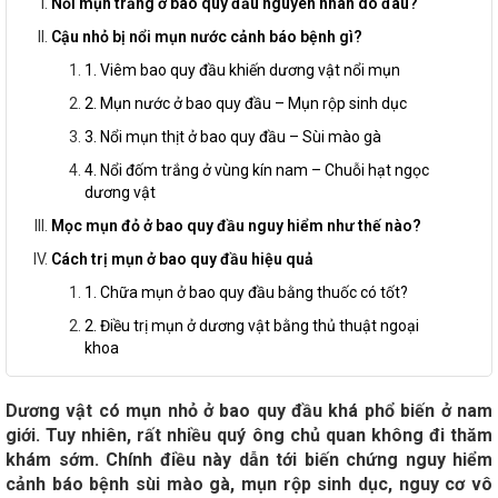
Nổi mụn trắng ở bao quy đầu nguyên nhân do đâu?
Cậu nhỏ bị nổi mụn nước cảnh báo bệnh gì?
1. Viêm bao quy đầu khiến dương vật nổi mụn
2. Mụn nước ở bao quy đầu – Mụn rộp sinh dục
3. Nổi mụn thịt ở bao quy đầu – Sùi mào gà
4. Nổi đốm trắng ở vùng kín nam – Chuỗi hạt ngọc
dương vật
Mọc mụn đỏ ở bao quy đầu nguy hiểm như thế nào?
Cách trị mụn ở bao quy đầu hiệu quả
1. Chữa mụn ở bao quy đầu bằng thuốc có tốt?
2. Điều trị mụn ở dương vật bằng thủ thuật ngoại
khoa
Dương vật có mụn nhỏ ở bao quy đầu khá phổ biến ở nam
giới. Tuy nhiên, rất nhiều quý ông chủ quan không đi thăm
khám sớm. Chính điều này dẫn tới biến chứng nguy hiểm
cảnh báo bệnh sùi mào gà, mụn rộp sinh dục, nguy cơ vô