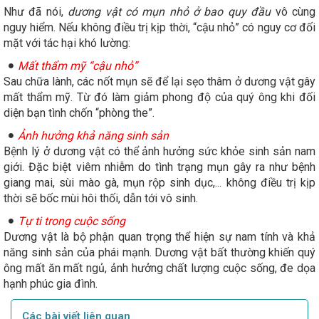
Như đã nói,
dương vật có mụn nhỏ ở bao quy đầu
vô cùng
nguy hiểm. Nếu không điều trị kịp thời, “cậu nhỏ” có nguy cơ đối
mặt với tác hại khó lường:
Mất thẩm mỹ “cậu nhỏ”
Sau chữa lành, các nốt mụn sẽ để lại sẹo thâm ở dương vật gây
mất thẩm mỹ. Từ đó làm giảm phong độ của quý ông khi đối
diện bạn tình chốn “phòng the”.
Ảnh hưởng khả năng sinh sản
Bệnh lý ở dương vật có thể ảnh hưởng sức khỏe sinh sản nam
giới. Đặc biệt viêm nhiễm do tình trạng mụn gây ra như bệnh
giang mai, sùi mào gà, mụn rộp sinh dục,... không điều trị kịp
thời sẽ bốc mùi hôi thối, dẫn tới vô sinh.
Tự ti trong cuộc sống
Dương vật là bộ phận quan trọng thể hiện sự nam tính và khả
năng sinh sản của phái mạnh. Dương vật bất thường khiến quý
ông mất ăn mất ngủ, ảnh hưởng chất lượng cuộc sống, đe dọa
hạnh phúc gia đình.
Các bài viết liên quan