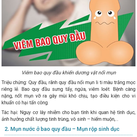
Viêm bao quy đầu khiến dương vật nổi mụn
Triệu chứng: Quy đầu, rãnh quy đầu nổi mụn li ti màu trắng mọc
riêng lẻ. Bao quy đầu sưng tấy, ngứa, viêm loét. Bệnh càng
nặng, nốt mụn vỡ ra gây mùi khó chịu, tạo điều kiện cho vi
khuẩn có hại tấn công.
Tác hại: Nguy cơ lây nhiễm cho bạn tình khi quan hệ tình dục,
ảnh hưởng chất lượng tinh trùng, vô sinh – hiếm muộn,…
2. Mụn nước ở bao quy đầu – Mụn rộp sinh dục