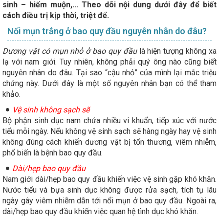
sinh – hiếm muộn,... Theo dõi nội dung dưới đây để biết
cách điều trị kịp thời, triệt để.
Nổi mụn trắng ở bao quy đầu nguyên nhân do đâu?
Dương vật có mụn nhỏ ở bao quy đầu
là hiện tượng không xa
lạ với nam giới. Tuy nhiên, không phải quý ông nào cũng biết
nguyên nhân do đâu. Tại sao “cậu nhỏ” của mình lại mắc triệu
chứng này. Dưới đây là một số nguyên nhân bạn có thể tham
khảo.
Vệ sinh không sạch sẽ
Bộ phận sinh dục nam chứa nhiều vi khuẩn, tiếp xúc với nước
tiểu mỗi ngày. Nếu không vệ sinh sạch sẽ hàng ngày hay vệ sinh
không đúng cách khiến dương vật bị tổn thương, viêm nhiễm,
phổ biến là bệnh bao quy đầu.
Dài/hẹp bao quy đầu
Nam giới dài/hẹp bao quy đầu khiến việc vệ sinh gặp khó khăn.
Nước tiểu và bựa sinh dục không được rửa sạch, tích tụ lâu
ngày gây viêm nhiễm dẫn tới nổi mụn ở bao quy đầu. Ngoài ra,
dài/hẹp bao quy đầu khiến việc quan hệ tình dục khó khăn.