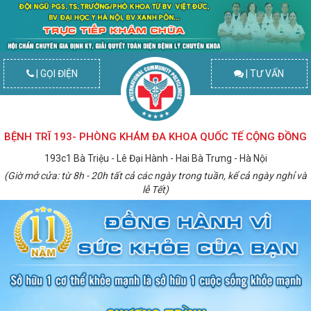
| GỌI ĐIỆN
| TƯ VẤN
BỆNH TRĨ 193- PHÒNG KHÁM ĐA KHOA QUỐC TẾ CỘNG ĐỒNG
193c1 Bà Triệu - Lê Đại Hành - Hai Bà Trưng - Hà Nội
(Giờ mở cửa: từ 8h - 20h tất cả các ngày trong tuần, kể cả ngày nghỉ và
lễ Tết)