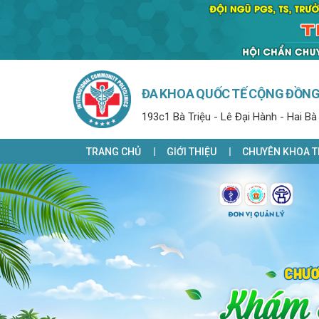
ĐA KHOA QUỐC TẾ CỘNG ĐỒN
193c1 Bà Triệu - Lê Đại Hành - Hai Bà
TRANG CHỦ
GIỚI THIỆU
CHUYÊN KHOA T