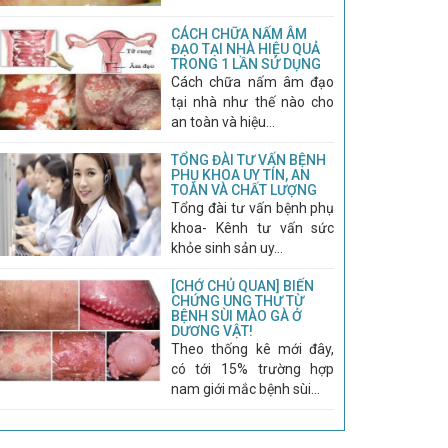
CÁCH CHỮA NẤM ÂM
ĐẠO TẠI NHÀ HIỆU QUẢ
TRONG 1 LẦN SỬ DỤNG
Cách chữa nấm âm đạo
tại nhà như thế nào cho
an toàn và hiệu...
TỔNG ĐÀI TƯ VẤN BỆNH
PHỤ KHOA UY TÍN, AN
TOÀN VÀ CHẤT LƯỢNG
Tổng đài tư vấn bệnh phụ
khoa- Kênh tư vấn sức
khỏe sinh sản uy...
[CHỚ CHỦ QUAN] BIẾN
CHỨNG UNG THƯ TỪ
BỆNH SÙI MÀO GÀ Ở
DƯƠNG VẬT!
Theo thống kê mới đây,
có tới 15% trường hợp
nam giới mắc bệnh sùi...