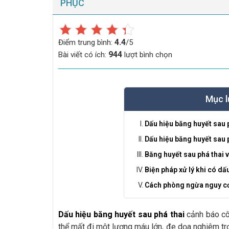
PHỤC
4.4
Điểm trung bình:
/5
944
Bài viết có ích:
lượt bình chọn
Mục l
Dấu hiệu băng huyết sau p
Dấu hiệu băng huyết sau p
Băng huyết sau phá thai v
Biện pháp xử lý khi có dấ
Cách phòng ngừa nguy cơ 
Dấu hiệu băng huyết sau phá thai
cảnh báo côn
thể mất đi một lượng máu lớn, đe dọa nghiêm tr