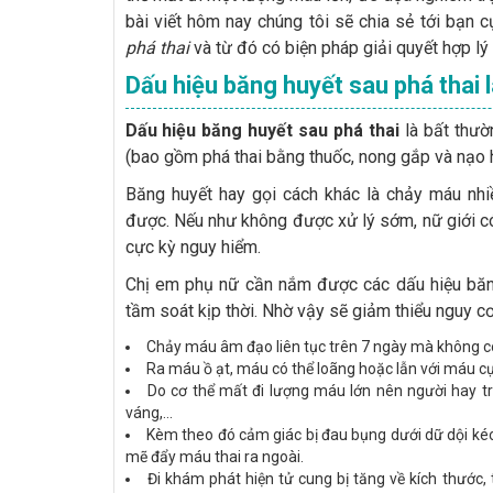
bài viết hôm nay chúng tôi sẽ chia sẻ tới bạn 
phá thai
và từ đó có biện pháp giải quyết hợp lý 
Dấu hiệu băng huyết sau phá thai 
Dấu hiệu băng huyết sau phá thai
là bất thườn
(bao gồm phá thai bằng thuốc, nong gắp và nạo h
Băng huyết hay gọi cách khác là chảy máu nhi
được. Nếu như không được xử lý sớm, nữ giới có
cực kỳ nguy hiểm.
Chị em phụ nữ cần nắm được các dấu hiệu băng
tầm soát kịp thời. Nhờ vậy sẽ giảm thiểu nguy cơ 
Chảy máu âm đạo liên tục trên 7 ngày mà không có
Ra máu ồ ạt, máu có thể loãng hoặc lẫn với máu c
Do cơ thể mất đi lượng máu lớn nên người hay tr
váng,...
Kèm theo đó cảm giác bị đau bụng dưới dữ dội ké
mẽ đẩy máu thai ra ngoài.
Đi khám phát hiện tử cung bị tăng về kích thước