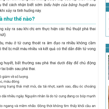
cụ thể cách nhận biết sớm
biểu hiện của băng huyết sau
khi xảy ra tình huống này.
là như thế nào?
g xảy ra sau khi chị em thực hiện các thủ thuật phá thai
út).
ều, máu ở tử cung thoát ra âm đạo ra nhiều không cầm
 thể bị mất máu nhiều và kết quả có thể dẫn đến tử vong
 huyết, bất thường sau phá thai dưới đây để chủ động
tai biến sau phá thai.
 giảm về số lượng.
ục, máu đông.
ong trạng thái mệt mỏi, da tái nhợt, xanh xao, đầu óc choáng
o dài nhiều ngày. Nguyên nhân là do tử cung đang co bóp mạnh
, to ngang và mềm nhão. Đồng thời không tìm thấy khối cầu an