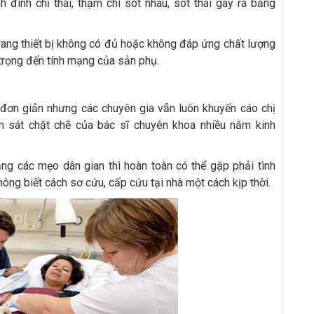
h đình chỉ thai, thậm chí sót nhau, sót thai gây ra băng
trang thiết bị không có đủ hoặc không đáp ứng chất lượng
trọng đến tính mạng của sản phụ.
 đơn giản nhưng các chuyên gia vẫn luôn khuyến cáo chị
m sát chặt chẽ của bác sĩ chuyên khoa nhiều năm kinh
ằng các mẹo dân gian thì hoàn toàn có thể gặp phải tình
ông biết cách sơ cứu, cấp cứu tại nhà một cách kịp thời.