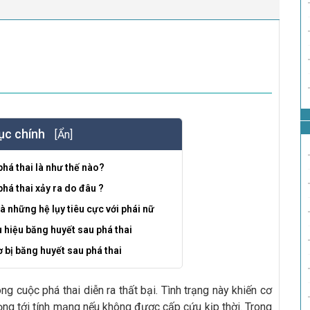
ục chính
[Ẩn]
há thai là như thế nào?
há thai xảy ra do đâu ?
à những hệ lụy tiêu cực với phái nữ
u hiệu băng huyết sau phá thai
bị băng huyết sau phá thai
g cuộc phá thai diễn ra thất bại. Tình trạng này khiến cơ
ọng tới tính mạng nếu không được cấp cứu kịp thời. Trong