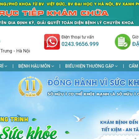
Điện thoại tư vấn
Giờ
G
0243.9656.999
ĐẶ
 Trưng - Hà Nội
RĨ
BỆNH HẬU MÔN
BIỂU HIỆN THƯỜNG GẶP
CẨM