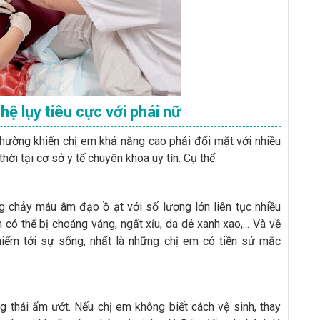
ệ lụy tiêu cực với phái nữ
thường khiến chị em khả năng cao phải đối mặt với nhiều
ời tại cơ sở y tế chuyên khoa uy tín. Cụ thể:
ạng chảy máu âm đạo ồ ạt với số lượng lớn liên tục nhiều
ó thể bị choáng váng, ngất xỉu, da dẻ xanh xao,... Và về
 hiểm tới sự sống, nhất là những chị em có tiền sử mắc
ng thái ẩm ướt. Nếu chị em không biết cách vệ sinh, thay