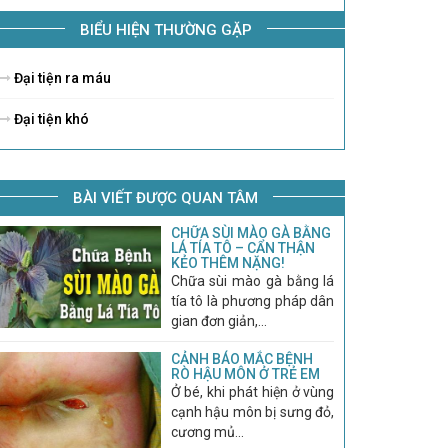
BIỂU HIỆN THƯỜNG GẶP
Đại tiện ra máu
Đại tiện khó
BÀI VIẾT ĐƯỢC QUAN TÂM
CHỮA SÙI MÀO GÀ BẰNG
LÁ TÍA TÔ – CẨN THẬN
KẺO THÊM NẶNG!
Chữa sùi mào gà bằng lá
tía tô là phương pháp dân
gian đơn giản,...
CẢNH BÁO MẮC BỆNH
RÒ HẬU MÔN Ở TRẺ EM
Ở bé, khi phát hiện ở vùng
cạnh hậu môn bị sưng đỏ,
cương mủ...