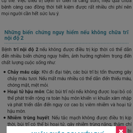
cụ thể. Việc điều trị bệnh trĩ diễn ra càng sớm, hiệu quả chữa
bệnh càng cao đồng thời tiết kiệm được rất nhiều chi phí nên
mọi người cần hết sức lưu ý.
Những biến chứng nguy hiểm nếu không chữa trĩ
nội độ 2
Bệnh
trĩ nội độ 2
nếu không được điều trị kịp thời có thể dẫn
đến nhiều biến chứng nguy hiểm, ảnh hưởng nghiêm trọng đến
chất lượng cuộc sống như:
Chảy máu cấp:
Khi đi đại tiện, các búi trĩ bị tổn thương gây
chảy máu tươi. Nếu mất máu nhiều có thể dẫn đến thiếu máu,
chóng mặt, mệt mỏi.
Hoại tử hậu môn
: Các búi trĩ nội nếu không được loại bỏ có
thể phát triển rộng ra toàn hậu môn khiến vi khuẩn xâm nhập
và phát triển dẫn đến nguy cơ cao bị viêm nhiễm và hoại tử
hậu môn.
Nhiễm trùng huyết
: Nếu tắc mạch không được điều trị kịp
thời, búi trĩ có thể bị hoại tử, gây nhiễm trùng nặng, thậm chí
là nhiễm trùng huyết khiến tính mạng của mọi người có thể bị