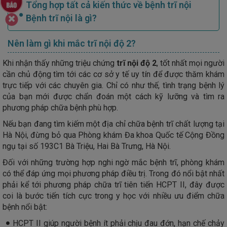
Tổng hợp tất cả kiến thức về bệnh trĩ nội
Bệnh trĩ nội là gì?
Nên làm gì khi mắc trĩ nội độ 2?
Khi nhận thấy những triệu chứng
trĩ nội độ 2
, tốt nhất mọi người
cần chủ động tìm tới các cơ sở y tế uy tín để được thăm khám
trực tiếp với các chuyên gia. Chỉ có như thế, tình trạng bệnh lý
của bạn mới được chẩn đoán một cách kỹ lưỡng và tìm ra
phương pháp chữa bệnh phù hợp.
Nếu bạn đang tìm kiếm một địa chỉ chữa bệnh trĩ chất lượng tại
Hà Nội, đừng bỏ qua Phòng khám Đa khoa Quốc tế Cộng Đồng
ngụ tại số 193C1 Bà Triệu, Hai Bà Trưng, Hà Nội.
Đối với những trường hợp nghi ngờ mắc bệnh trĩ, phòng khám
có thể đáp ứng mọi phương pháp điều trị. Trong đó nổi bật nhất
phải kể tới phương pháp chữa trĩ tiên tiến HCPT II, đây được
coi là bước tiến tích cực trong y học với nhiều ưu điểm chữa
bệnh nổi bật:
HCPT II giúp người bệnh ít phải chịu đau đớn, hạn chế chảy