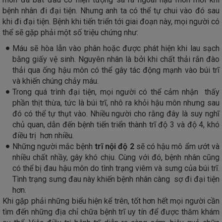
bệnh nhân đi đại tiện. Nhưng anh ta có thể tự chui vào đó sau
khi đi đại tiện. Bệnh khi tiến triển tới giai đoạn này, mọi người có
thể sẽ gặp phải một số triệu chứng như:
Máu sẽ hòa lẫn vào phân hoặc được phát hiện khi lau sạch
bằng giấy vệ sinh. Nguyên nhân là bởi khi chất thải rắn đào
thải qua ống hậu môn có thể gây tác động mạnh vào búi trĩ
và khiến chúng chảy máu.
Trong quá trình đại tiện, mọi người có thể cảm nhận thấy
phần thịt thừa, tức là búi trĩ, nhô ra khỏi hậu môn nhưng sau
đó có thể tự thụt vào. Nhiều người cho rằng đây là suy nghĩ
chủ quan, dẫn đến bệnh tiến triển thành trĩ độ 3 và độ 4, khó
điều trị hơn nhiều.
Những người mắc bệnh
trĩ nội độ 2
sẽ có hậu mô ẩm ướt và
nhiều chất nhầy, gây khó chịu. Cùng với đó, bệnh nhân cũng
có thể bị đau hậu môn do tình trạng viêm và sưng của búi trĩ.
Tình trạng sưng đau này khiến bệnh nhân càng sợ đi đại tiện
hơn.
Khi gặp phải những biểu hiện kể trên, tốt hơn hết mọi người cần
tìm đến những địa chỉ chữa bệnh trĩ uy tín để được thăm khám