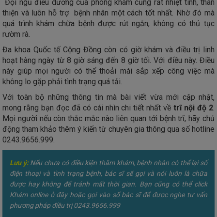
Đội ngũ điều dưỡng của phòng khám cũng rất nhiệt tình, thân
thiện và luôn hỗ trợ bệnh nhân một cách tốt nhất. Nhờ đó mà
quá trình khám chữa bệnh được rút ngắn, không có thủ tục
rườm rà.
Đa khoa Quốc tế Cộng Đồng còn có giờ khám và điều trị linh
hoạt hàng ngày từ 8 giờ sáng đến 8 giờ tối. Với điều này. Điều
này giúp mọi người có thể thoải mái sắp xếp công việc mà
không lo gặp phải tình trạng quá tải.
Với toàn bộ những thông tin mà bài viết vừa mới cập nhật,
mong rằng bạn đọc đã có cái nhìn chi tiết nhất về
trĩ nội độ 2
.
Mọi người nếu còn thắc mắc nào liên quan tới bệnh trĩ, hãy chủ
động tham khảo thêm ý kiến từ chuyên gia thông qua số hotline
0243.9656.999.
Lưu ý:
Nếu chưa có điều kiện thăm khám, bệnh nhân có thể lại số
điện thoại và tình trạng bệnh, bác sĩ sẽ gọi và nói luôn là chữa
được hay không để tránh mất thời gian. Bạn cũng có thể click
Khám online ở đây hoặc gọi vào số bác sĩ để được nghe tư vấn
phương pháp điều trị 0243.9656.999