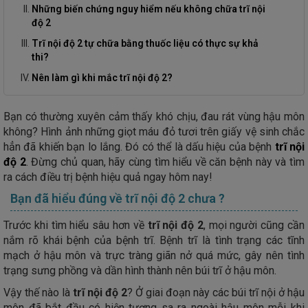
Những biến chứng nguy hiểm nếu không chữa trĩ nội
độ 2
Trĩ nội độ 2 tự chữa bằng thuốc liệu có thực sự khả
thi?
Nên làm gì khi mắc trĩ nội độ 2?
Bạn có thường xuyên cảm thấy khó chịu, đau rát vùng hậu môn
không? Hình ảnh những giọt máu đỏ tươi trên giấy vệ sinh chắc
hẳn đã khiến bạn lo lắng. Đó có thể là dấu hiệu của bệnh
trĩ nội
độ 2
. Đừng chủ quan, hãy cùng tìm hiểu về căn bệnh này và tìm
ra cách điều trị bệnh hiệu quả ngay hôm nay!
Bạn đã hiểu đúng về trĩ nội độ 2 chưa ?
Trước khi tìm hiểu sâu hơn về
trĩ nội độ 2
, mọi người cũng cần
nắm rõ khái bệnh của bệnh trĩ. Bệnh trĩ là tình trạng các tĩnh
mạch ở hậu môn và trực tràng giãn nở quá mức, gây nên tình
trạng sưng phồng và dần hình thành nên búi trĩ ở hậu môn.
Vậy thế nào là
trĩ nội độ 2
? Ở giai đoạn này các búi trĩ nội ở hậu
môn đã bắt đầu có hiện tượng sa ra ngoài hậu môn mỗi khi