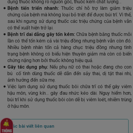
dụng thuốc không rõ nguồn gốc, thuốc kém chất lượng…
Bệnh tiến
triển nhanh:
Thuốc chỉ hỗ trợ làm giảm triệu
chứng của bệnh mà không loại bỏ triệt để được búi trĩ. Vì thế,
sau khi ngưng sử dụng thuốc các triệu chứng của bệnh vẫn
có thể xuất hiện trở lại.
Bệnh trĩ dai dẳng gây tốn kém:
Chữa bệnh bằng thuốc mỗi
lần có thể tốn kém cả vài triệu đồng nhưng bệnh vẫn còn đó.
Nhiều bệnh nhân tốn cả hàng chục triệu đồng nhưng tình
trạng bệnh không có biểu hiện thuyên giảm mà còn có biến
chứng nặng hơn bởi thuốc không hiệu quả.
Gây tác dụng phụ:
Nếu phụ nữ có thai hoặc đang cho con
bú cố tình dùng thuốc dễ dẫn đến sảy thai, dị tật thai nhi,
ảnh hưởng đến sữa mẹ.
Việc lạm dụng sử dụng thuốc bôi chữa trĩ có thể gây viêm
hậu môn, vùng kín… gây đau nhức kéo dài. Nguy hiểm hơn,
búi trĩ khi sử dụng thuốc bôi còn dễ bị viêm loét, nhiễm trùng
ở hậu môn.
Các bài viết liên quan