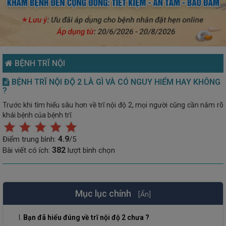
BỆNH TRĨ NỘI
BỆNH TRĨ NỘI ĐỘ 2 LÀ GÌ VÀ CÓ NGUY HIỂM HAY KHÔNG
?
Trước khi tìm hiểu sâu hơn về trĩ nội độ 2, mọi người cũng cần nắm rõ
khái bệnh của bệnh trĩ.
4.9
Điểm trung bình:
/5
382
Bài viết có ích:
lượt bình chọn
Mục lục chính
[Ẩn]
Bạn đã hiểu đúng về trĩ nội độ 2 chưa ?