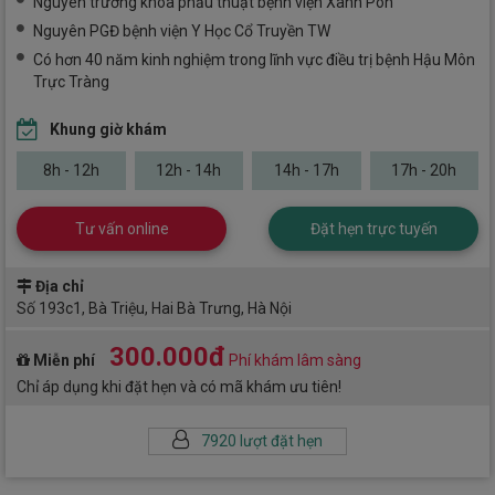
Nguyên trưởng khoa phẫu thuật bệnh viện Xanh Pôn
Nguyên PGĐ bệnh viện Y Học Cổ Truyền TW
Có hơn 40 năm kinh nghiệm trong lĩnh vực điều trị bệnh Hậu Môn
Trực Tràng
Khung giờ khám
8h - 12h
12h - 14h
14h - 17h
17h - 20h
Tư vấn online
Đặt hẹn trực tuyến
Địa chỉ
Số 193c1, Bà Triệu, Hai Bà Trưng, Hà Nội
300.000đ
Miễn phí
Phí khám lâm sàng
Chỉ áp dụng khi đặt hẹn và có mã khám ưu tiên!
7920 lượt đặt hẹn