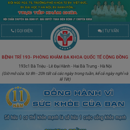
| GỌI ĐIỆN
| TƯ VẤN
BỆNH TRĨ 193- PHÒNG KHÁM ĐA KHOA QUỐC TẾ CỘNG ĐỒNG
193c1 Bà Triệu - Lê Đại Hành - Hai Bà Trưng - Hà Nội
(Giờ mở cửa: từ 8h - 20h tất cả các ngày trong tuần, kể cả ngày nghỉ và
lễ Tết)