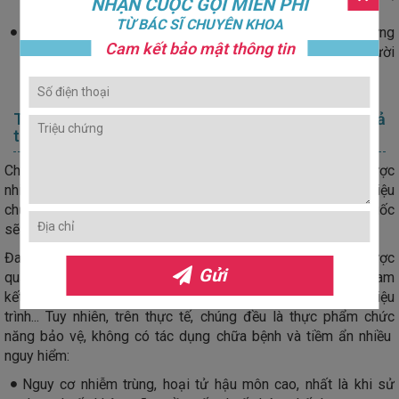
NHẬN CUỘC GỌI MIỄN PHÍ
đe dọa.
TỪ BÁC SĨ CHUYÊN KHOA
Tâm lý bị ảnh hưởng
: Bệnh trĩ nội gây ra nhiều triệu chứng
Cam kết bảo mật thông tin
phiền toái, ảnh hưởng đến chất lượng cuộc sống, khiến người
bệnh cảm thấy tự ti, ngại giao tiếp.
Trĩ nội độ 2 tự chữa bằng thuốc liệu có thực sự khả
thi?
Chữa
trĩ nội độ 2
bằng thuốc có được không là câu hỏi được
nhiều người bệnh quan tâm. Bởi mọi người thường nghĩ các triệu
chứng của
trĩ nội độ 2
vẫn chưa quá nặng nên sử dụng thuốc
sẽ tiết kiệm thời gian và chi phí.
Đa phần mọi người sẽ tìm tới các loại thuốc trị bệnh trĩ được
Gửi
quảng cáo rộng rãi trên nhiều phương tiện quảng cáo với cam
kết khỏi bệnh không cần phẫu thuật, khỏi bệnh sau một liệu
trình... Tuy nhiên, trên thực tế, chúng đều là thực phẩm chức
năng bảo vệ, không có tác dụng chữa bệnh và tiềm ẩn nhiều
nguy hiểm:
Nguy cơ nhiễm trùng, hoại tử hậu môn cao, nhất là khi sử