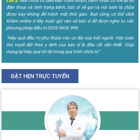
Lưu ý:
Nếu chưa có điều kiện thăm khám, bệnh nhân có thể lại số
điện thoại và tình trạng bệnh, bác sĩ sẽ gọi và nói luôn là chữa
được hay không để tránh mất thời gian. Bạn cũng có thể click
Khám online ở đây hoặc gọi vào số bác sĩ để được nghe tư vấn
phương pháp điều trị 0243.9656.999
"Hiệu quả điều trị phụ thuộc vào cơ địa của mỗi người. Việc tuân
thủ tuyệt đối theo y lệnh của bác sĩ là điều rất cần thiết. Giúp
mang lại hiệu quả tối đa trong quá trình chữa trị"
ĐẶT HẸN TRỰC TUYẾN