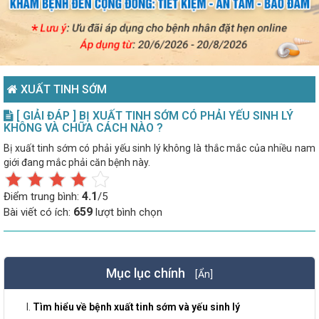
XUẤT TINH SỚM
[ GIẢI ĐÁP ] BỊ XUẤT TINH SỚM CÓ PHẢI YẾU SINH LÝ
KHÔNG VÀ CHỮA CÁCH NÀO ?
Bị xuất tinh sớm có phải yếu sinh lý không là thắc mắc của nhiều nam
giới đang mắc phải căn bệnh này.
4.1
Điểm trung bình:
/5
659
Bài viết có ích:
lượt bình chọn
Mục lục chính
[Ẩn]
Tìm hiểu về bệnh xuất tinh sớm và yếu sinh lý