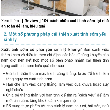
Xem thêm :
[ Review ] 10+ cách chữa xuất tinh sớm tại nhà
an toàn dễ làm, hiệu quả
2. Một số phương pháp cải thiện xuất tinh sớm yếu
sinh lý
Xuất tinh sớm có phải yếu sinh lý không
? Bên cạnh việc
thăm khám và điều trị theo chỉ định, các bác sĩ cũng khuyến cáo
nam giới nên kết hợp một số biện pháp nhằm cải thiện tình
trạng xuất tinh sớm hiệu quả như sau.
Giữ tinh thần thoải mái, tránh căng thẳng, lo âu để tránh làm
tăng nguy cơ xuất tinh sớm.
Hạn chế làm việc căng thẳng, làm việc quá khuya hoặc suy
nghĩ nhiều.
Chia sẻ thẳng thắn với bạn tình để tìm ra “cách yêu” để làm
mới tình cảm, tăng khoái cảm khi quan hệ.
Bổ sung thực phẩm tốt cho sinh lý nam như cá, hải sản, ngũ