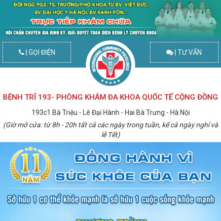
| GỌI ĐIỆN
| TƯ VẤN
BỆNH TRĨ 193- PHÒNG KHÁM ĐA KHOA QUỐC TẾ CỘNG ĐỒNG
193c1 Bà Triệu - Lê Đại Hành - Hai Bà Trưng - Hà Nội
(Giờ mở cửa: từ 8h - 20h tất cả các ngày trong tuần, kể cả ngày nghỉ và
lễ Tết)