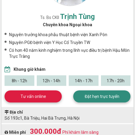
Trịnh Tùng
Ts. Bs CKII
Chuyên khoa Ngoại khoa
Nguyên trưởng khoa phẫu thuật bệnh viện Xanh Pôn
Nguyên PGĐ bệnh viện Y Học Cổ Truyền TW
Có hơn 40 năm kinh nghiệm trong lĩnh vực điều trị bệnh Hậu Môn
Trực Tràng
Khung giờ khám
8h - 12h
12h - 14h
14h - 17h
17h - 20h
Tư vấn online
Đặt hẹn trực tuyến
Địa chỉ
Số 193c1, Bà Triệu, Hai Bà Trưng, Hà Nội
300.000đ
Miễn phí
Phí khám lâm sàng