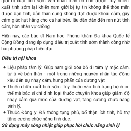
giới bị xuất tinh sớm vẫn hoàn toàn có con được. Tuy nhiên,
xuất tinh sớm lại khiến nam giới bị tự tin không thể thỏa mãn
được bạn tình, bản thân cũng không đạt được khoái cảm, gây
cảm giác hụt hẫng cho cả hai bên, lâu dần dẫn đến rạn nứt tình
cảm, hôn nhân vợ chồng.
Hiện nay, các bác sĩ Nam học Phòng khám Đa khoa Quốc tế
Cộng Đồng đang áp dụng điều trị xuất tinh sớm thành công nhờ
hai phương pháp hiện đại.
Điều trị nội khoa
Liệu pháp tâm lý: Giúp nam giới xóa bỏ đi tâm lý mặc cảm,
tự ti về bản thân - một trong những nguyên nhân tác động
xấu đến sự nhạy cảm, hưng phấn của dương vật.
Thuốc chữa xuất tinh sớm: Tùy thuộc vào tình trạng bệnh cụ
thể mà bác sĩ chỉ định loại thuốc chuyên khoa giúp giảm độ
nhạy cảm quá mức của dương vật, tăng cường chức năng
sinh lý.
Thuốc Đông y: Đả thông tạng phủ, bổ thận ích tinh, hỗ trợ
tăng cường chức năng tình dục.
Sử dụng máy xông nhiệt giúp phục hồi chức năng sinh lý