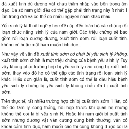
đã xuất tinh dù dương vật chưa thâm nhập vào bên trong âm
đạo. Đa số nam giới đều có thể gặp phải tình trạng này ít nhất 1
lần trong đời và có thể do nhiều nguyên nhân khác nhau.
Yếu sinh lý là thuật ngữ y học đề cập đến toàn bộ các chứng rối
loạn chức năng sinh lý của nam giới. Các triệu chứng sẽ bao
gồm rối loạn cương dương, xuất tinh sớm, rối loạn xuất tinh,
không có hoặc mất ham muốn tình dục…
Như vậy về vấn đề
xuất tinh sớm có phải bị yếu sinh lý không,
xuất tinh sớm chính là một triệu chứng của bệnh yếu sinh lý. Tuy
vậy không phải trường hợp bị yếu sinh lý nào cũng bị xuất tinh
sớm, thay vào đó họ có thể gặp các tình trạng rối loạn sinh lý
khác. Hiểu đơn giản là, xuất tinh sớm có thể là dấu hiệu bệnh
yếu sinh lý nhưng bị yếu sinh lý không chắc đã bị xuất tinh
sớm.
Trên thực tế, rất nhiều trường hợp chỉ bị xuất tinh sớm 1 lần, có
thể do tâm lý căng thẳng, hồi hộp trước khi quan hệ nhưng
không thể coi là bị yếu sinh lý. Hoặc khi nam giới bị xuất tinh
sớm nhưng dương vật vẫn cương cứng bình thường, vẫn có
khoái cảm tình dục, ham muốn cao thì cũng không được coi là