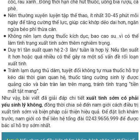
cốc, rau xanh…Đồng thời hạn chế hút thuốc, uống bia rượu, cà
phê..
Nên thường xuyên luyện tập thể thao, ít nhất 30-45 phút mỗi
ngày để tăng cường thể lực, giúp các khớp dẻo dai hơn, ngăn
ngừa béo phì thừa cân.
Không nên lạm dụng thuốc kích dục, bao cao su…vì có thể
làm tình trạng xuất tinh sớm thêm nghiêm trọng.
Duy trì tần suất quan hệ 2-3 lần/ tuần là hợp lý. Nếu tần suất
ít hơn hoặc quá nhiều có thể gây ra một số vấn đề rối loạn
xuất tinh.
Tránh lạm dụng thủ dâm, tuyệt đối không tự mua thuốc hỗ trợ
kéo dài thời gian quan hệ, thuốc tăng cường sinh lý được
quảng cáo và bán tràn lan trên mạng, tránh tình trạng “tiền
mất tật mang”.
Như vậy, bài viết đã giải đáp chi tiết
xuất tinh sớm có phải
yếu sinh lý không
, đồng thời chia sẻ đến nam giới cách điều trị
xuất tinh sớm và biện pháp cải thiện hiệu quả. Để đặt lịch khám
trước, nam giới có thể liên hệ tổng đài 0243.9656.999 để được
bác sĩ hỗ trợ sớm nhất.