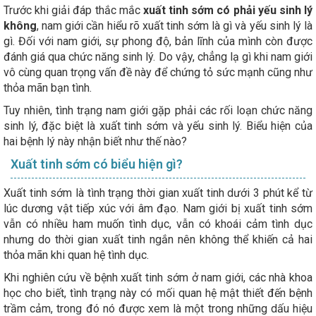
Trước khi giải đáp thắc mắc
xuất tinh sớm có phải yếu sinh lý
không
, nam giới cần hiểu rõ xuất tinh sớm là gì và yếu sinh lý là
gì. Đối với nam giới, sự phong độ, bản lĩnh của mình còn được
đánh giá qua chức năng sinh lý. Do vậy, chẳng lạ gì khi nam giới
vô cùng quan trọng vấn đề này để chứng tỏ sức mạnh cũng như
thỏa mãn bạn tình.
Tuy nhiên, tình trạng nam giới gặp phải các rối loạn chức năng
sinh lý, đặc biệt là xuất tinh sớm và yếu sinh lý. Biểu hiện của
hai bệnh lý này nhận biết như thế nào?
Xuất tinh sớm có biểu hiện gì?
Xuất tinh sớm là tình trạng thời gian xuất tinh dưới 3 phút kể từ
lúc dương vật tiếp xúc với âm đạo. Nam giới bị xuất tinh sớm
vẫn có nhiều ham muốn tình dục, vẫn có khoái cảm tình dục
nhưng do thời gian xuất tinh ngắn nên không thể khiến cả hai
thỏa mãn khi quan hệ tình dục.
Khi nghiên cứu về bệnh xuất tinh sớm ở nam giới, các nhà khoa
học cho biết, tình trạng này có mối quan hệ mật thiết đến bệnh
trầm cảm, trong đó nó được xem là một trong những dấu hiệu