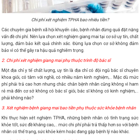
Chi phí xét nghiệm TPHA bao nhiêu tiền?
Các chuyên gia bệnh xã hội khuyến cáo, bệnh nhân đừng quá đặt nặng
vấn đề chi phí. Nên lựa chọn xét nghiệm giang mai tại cơ sở uy tín, chất
lượng, đảm bảo kết quả chính xác. Đừng lựa chọn cơ sở không đảm
bảo vì có thể gây ra hậu quả nghiêm trọng.
2. Chi phí xét nghiệm giang mai phụ thuộc trình độ bác sĩ
Một địa chỉ y tế chất lượng, uy tín là địa chỉ có đội ngũ bác sĩ chuyên
khoa giỏi, có tâm với nghề, có nhiều năm kinh nghiệm,... Mặc dù mức
phí phải trả cao hơn nhưng chắc chắn bệnh nhân cũng không vì ham
rẻ mà đến cơ sở không có bác sĩ giỏi, bác sĩ không có kinh nghiệm,...
phải không nào?
3. Xét nghiệm bệnh giang mai bao tiền phụ thuộc sức khỏe bệnh nhân
Khi thực hiện xét nghiệm TPHA, những bệnh nhân có tình trạng sức
khỏe tốt, sức đề kháng cao,... mức chi phí phải trả thấp hơn so với bệnh
nhân có thể trạng, sức khỏe kém hoặc đang gặp bệnh lý nào khác.