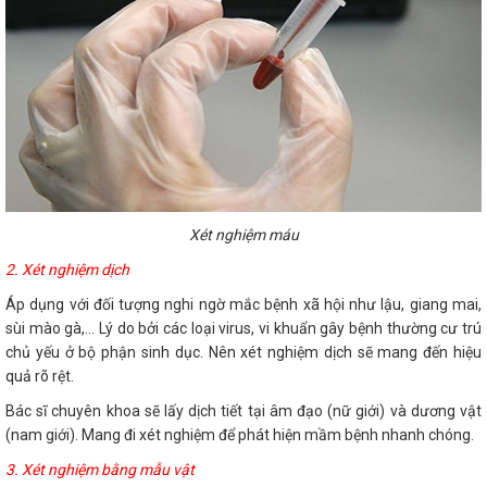
Xét nghiệm máu
2. Xét nghiệm dịch
Áp dụng với đối tượng nghi ngờ mắc bệnh xã hội như lậu, giang mai,
sùi mào gà,... Lý do bởi các loại virus, vi khuẩn gây bệnh thường cư trú
chủ yếu ở bộ phận sinh dục. Nên xét nghiệm dịch sẽ mang đến hiệu
quả rõ rệt.
Bác sĩ chuyên khoa sẽ lấy dịch tiết tại âm đạo (nữ giới) và dương vật
(nam giới). Mang đi xét nghiệm để phát hiện mầm bệnh nhanh chóng.
3. Xét nghiệm bằng mẫu vật