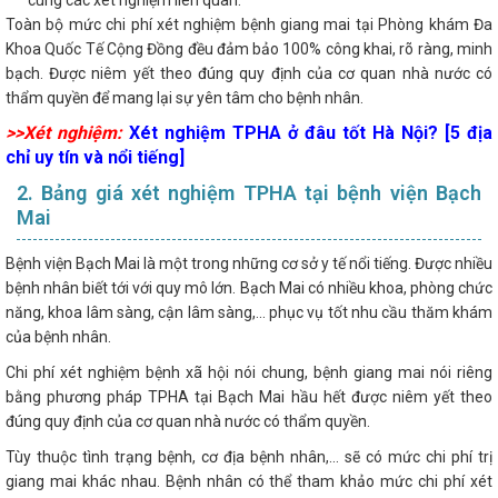
cùng các xét nghiệm liên quan.
Toàn bộ mức chi phí xét nghiệm bệnh giang mai tại Phòng khám Đa
Khoa Quốc Tế Cộng Đồng đều đảm bảo 100% công khai, rõ ràng, minh
bạch. Được niêm yết theo đúng quy định của cơ quan nhà nước có
thẩm quyền để mang lại sự yên tâm cho bệnh nhân.
>>Xét nghiệm:
Xét nghiệm TPHA ở đâu tốt Hà Nội? [5 địa
chỉ uy tín và nổi tiếng]
2. Bảng giá xét nghiệm TPHA tại bệnh viện Bạch
Mai
Bệnh viện Bạch Mai là một trong những cơ sở y tế nổi tiếng. Được nhiều
bệnh nhân biết tới với quy mô lớn. Bạch Mai có nhiều khoa, phòng chức
năng, khoa lâm sàng, cận lâm sàng,... phục vụ tốt nhu cầu thăm khám
của bệnh nhân.
Chi phí xét nghiệm bệnh xã hội nói chung, bệnh giang mai nói riêng
bằng phương pháp TPHA tại Bạch Mai hầu hết được niêm yết theo
đúng quy định của cơ quan nhà nước có thẩm quyền.
Tùy thuộc tình trạng bệnh, cơ địa bệnh nhân,... sẽ có mức chi phí trị
giang mai khác nhau. Bệnh nhân có thể tham khảo mức chi phí xét