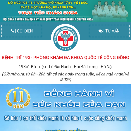
| GỌI ĐIỆN
| TƯ VẤN
BỆNH TRĨ 193- PHÒNG KHÁM ĐA KHOA QUỐC TẾ CỘNG ĐỒNG
193c1 Bà Triệu - Lê Đại Hành - Hai Bà Trưng - Hà Nội
(Giờ mở cửa: từ 8h - 20h tất cả các ngày trong tuần, kể cả ngày nghỉ và
lễ Tết)