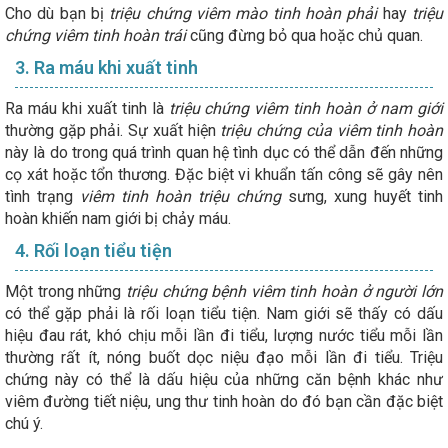
Cho dù bạn bị
triệu chứng viêm mào tinh hoàn phải
hay
triệu
chứng viêm tinh hoàn trái
cũng đừng bỏ qua hoặc chủ quan.
3. Ra máu khi xuất tinh
Ra máu khi xuất tinh là
triệu chứng viêm tinh hoàn ở nam giới
thường gặp phải. Sự xuất hiện
triệu chứng của viêm tinh hoàn
này là do trong quá trình quan hệ tình dục có thể dẫn đến những
cọ xát hoặc tổn thương. Đặc biệt vi khuẩn tấn công sẽ gây nên
tình trạng
viêm tinh hoàn triệu chứng
sưng, xung huyết tinh
hoàn khiến nam giới bị chảy máu.
4. Rối loạn tiểu tiện
Một trong những
triệu chứng bệnh viêm tinh hoàn ở người lớn
có thể gặp phải là rối loạn tiểu tiện. Nam giới sẽ thấy có dấu
hiệu đau rát, khó chịu mỗi lần đi tiểu, lượng nước tiểu mỗi lần
thường rất ít, nóng buốt dọc niệu đạo mỗi lần đi tiểu. Triệu
chứng này có thể là dấu hiệu của những căn bệnh khác như
viêm đường tiết niệu, ung thư tinh hoàn do đó bạn cần đặc biệt
chú ý.