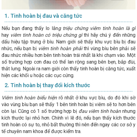
1. Tinh hoàn bị đau và căng tức
Nếu bạn đang thấy lo lắn
g triệu chứng viêm tinh hoàn là gì
hay
viêm tinh hoàn có triệu chứng gì
thì hãy chú ý đến những
dấu hiệu tập trung ở bìu. Nam giới sẽ thấy khu vực bìu bị đau
nhức, nếu bạn bị
viêm tinh hoàn phải
thì vùng bìu bên phải sẽ
đau nhức nhiều hơn bên tinh hoàn trái nhất là khi chạm vào. Một
số trường hợp cơn đau có thể lan rộng sang bên bẹn, bắp đùi,
thắt lưng. Ngoài ra nam giới còn thấy tinh hoàn bị căng tức, xuất
hiện các khối u hoặc các cục cứng.
2. Tinh hoàn bị thay đổi kích thước
Viêm tinh hoàn biểu hiện
rõ nhất ở khu vực bìu, do đó khi sờ
vào vùng bìu bạn sẽ thấy 1 bên tinh hoàn bị viêm sẽ to hơn bên
còn lại. Cũng có 1 số trường hợp bị
đau viêm tinh hoàn
nhưng
kích thước lại nhỏ hơn. Chính vì lẽ đó, nếu bạn thấy kích thước
tinh hoàn có sự to, nhỏ bất thường thì nên đến ngay các cơ sở y
tế chuyên nam khoa để được kiểm tra.