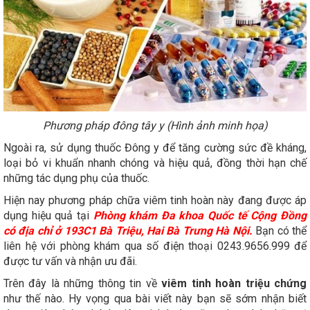
Phương pháp đông tây y (Hình ảnh minh họa)
Ngoài ra, sử dụng thuốc Đông y để tăng cường sức đề kháng,
loại bỏ vi khuẩn nhanh chóng và hiệu quả, đồng thời hạn chế
những tác dụng phụ của thuốc.
Hiện nay phương pháp chữa viêm tinh hoàn này đang được áp
dụng hiệu quả tại
Phòng khám Đa khoa Quốc tế Cộng Đồng
có địa chỉ ở 193C1 Bà Triệu, Hai Bà Trưng Hà Nội.
Bạn có thể
liên hệ với phòng khám qua số điện thoại 0243.9656.999 để
được tư vấn và nhận ưu đãi.
Trên đây là những thông tin về
viêm tinh hoàn triệu chứng
như thế nào. Hy vọng qua bài viết này bạn sẽ sớm nhận biết