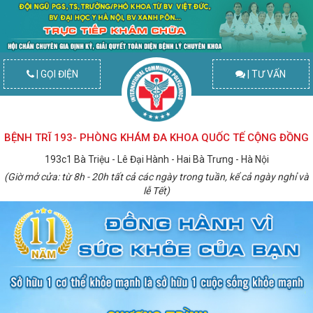
| GỌI ĐIỆN
| TƯ VẤN
BỆNH TRĨ 193- PHÒNG KHÁM ĐA KHOA QUỐC TẾ CỘNG ĐỒNG
193c1 Bà Triệu - Lê Đại Hành - Hai Bà Trưng - Hà Nội
(Giờ mở cửa: từ 8h - 20h tất cả các ngày trong tuần, kể cả ngày nghỉ và
lễ Tết)