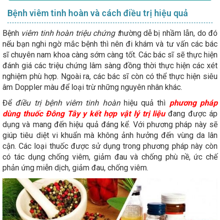
Bệnh viêm tinh hoàn và cách điều trị hiệu quả
Bệnh
viêm tinh hoàn triệu chứng t
hường dễ bị nhầm lẫn, do đó
nếu bạn nghi ngờ mắc bệnh thì nên đi khám và tư vấn các bác
sĩ chuyên nam khoa càng sớm càng tốt. Các bác sĩ sẽ thực hiện
đánh giá các triệu chứng lâm sàng đồng thời thực hiện các xét
nghiệm phù hợp. Ngoài ra, các bác sĩ còn có thể thực hiện siêu
âm Doppler màu để loại trừ những nguyên nhân khác.
Để
điều trị bệnh viêm tinh hoàn
hiệu quả thì
phương pháp
dùng thuốc Đông Tây y kết hợp vật lý trị liệu
đang được áp
dụng và mang đến hiệu quả đáng kể. Với phương pháp này sẽ
giúp tiêu diệt vi khuẩn mà không ảnh hưởng đến vùng da lân
cận. Các loại thuốc được sử dụng trong phương pháp này còn
có tác dụng chống viêm, giảm đau và chống phù nề, ức chế
phản ứng miễn dịch, giảm đau, chống viêm.