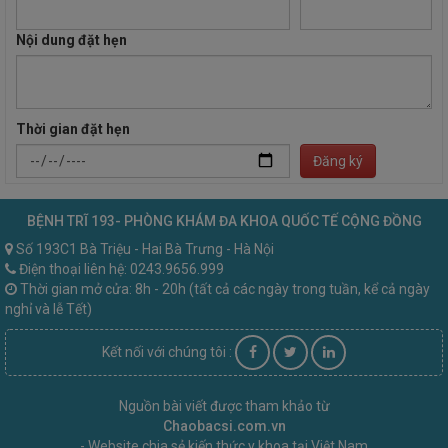
Nội dung đặt hẹn
Thời gian đặt hẹn
Đăng ký
BỆNH TRĨ 193- PHÒNG KHÁM ĐA KHOA QUỐC TẾ CỘNG ĐỒNG
Số 193C1 Bà Triệu - Hai Bà Trưng - Hà Nội
Điện thoại liên hệ: 0243.9656.999
Thời gian mở cửa: 8h - 20h (tất cả các ngày trong tuần, kể cả ngày
nghỉ và lễ Tết)
Kết nối với chúng tôi :
Nguồn bài viết được tham khảo từ
Chaobacsi.com.vn
- Website chia sẻ kiến thức y khoa tại Việt Nam