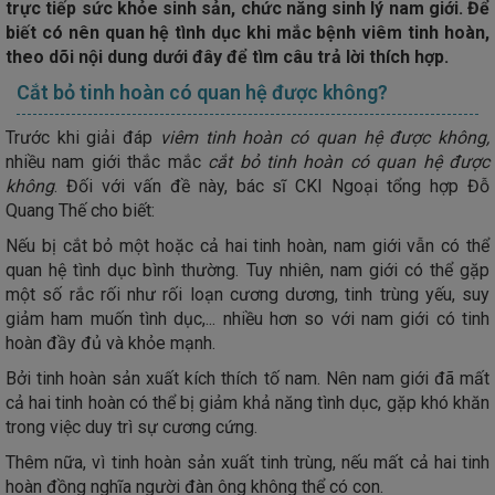
trực tiếp sức khỏe sinh sản, chức năng sinh lý nam giới. Để
biết có nên quan hệ tình dục khi mắc bệnh viêm tinh hoàn,
theo dõi nội dung dưới đây để tìm câu trả lời thích hợp.
Cắt bỏ tinh hoàn có quan hệ được không?
Trước khi giải đáp
viêm tinh hoàn có quan hệ được không,
nhiều nam giới thắc mắc
cắt bỏ tinh hoàn có quan hệ được
không
. Đối với vấn đề này, bác sĩ CKI Ngoại tổng hợp Đỗ
Quang Thế cho biết:
Nếu bị cắt bỏ một hoặc cả hai tinh hoàn, nam giới vẫn có thể
quan hệ tình dục bình thường. Tuy nhiên, nam giới có thể gặp
một số rắc rối như rối loạn cương dương, tinh trùng yếu, suy
giảm ham muốn tình dục,... nhiều hơn so với nam giới có tinh
hoàn đầy đủ và khỏe mạnh.
Bởi tinh hoàn sản xuất kích thích tố nam. Nên nam giới đã mất
cả hai tinh hoàn có thể bị giảm khả năng tình dục, gặp khó khăn
trong việc duy trì sự cương cứng.
Thêm nữa, vì tinh hoàn sản xuất tinh trùng, nếu mất cả hai tinh
hoàn đồng nghĩa người đàn ông không thể có con.