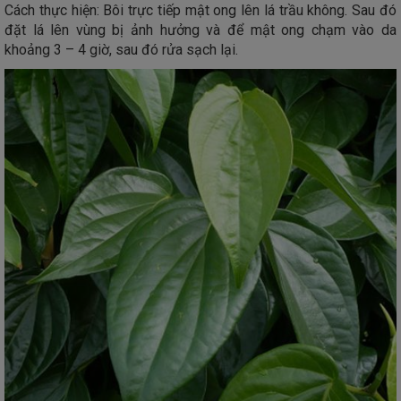
Cách thực hiện: Bôi trực tiếp mật ong lên lá trầu không. Sau đó
đặt lá lên vùng bị ảnh hưởng và để mật ong chạm vào da
khoảng 3 – 4 giờ, sau đó rửa sạch lại.