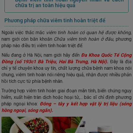
chữa trị an toàn hiệu quả
Phương pháp chữa viêm tinh hoàn triệt để
Ngoài việc thắc mắc
viêm tinh hoàn có quan hệ được không
,
nam giới còn băn khoăn
Chữa viêm tinh hoàn ở đâu,
phương
pháp nào điều trị viêm tinh hoàn triệt để.
Nếu đang ở Hà Nội, nam giới hãy đến
Đa Khoa Quốc Tế Cộng
Đồng (số 193c1 Bà Triệu, Hai Bà Trưng, Hà Nội).
Đây là địa
chỉ y tế chuyên khoa uy tín, chất lượng chữa bệnh nam khoa nói
chung, viêm tinh hoàn nói riêng hiệu quả, nhận được nhiều phản
hồi tích cực từ phía bệnh nhân.
Trường hợp viêm tinh hoàn giai đoạn mãn tính, biến chứng nguy
hiểm, xuất hiện tràn dịch hoặc hoại tử,... bác sĩ chỉ định phương
pháp ngoại khoa:
Đông – tây y kết hợp vật lý trị liệu (sóng
hồng ngoại, sóng ngắn).