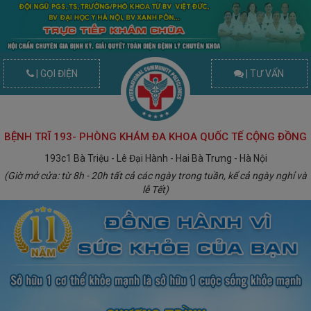
| GỌI ĐIỆN
| TƯ VẤN
BỆNH TRĨ 193- PHÒNG KHÁM ĐA KHOA QUỐC TẾ CỘNG ĐỒNG
193c1 Bà Triệu - Lê Đại Hành - Hai Bà Trưng - Hà Nội
(Giờ mở cửa: từ 8h - 20h tất cả các ngày trong tuần, kể cả ngày nghỉ và
lễ Tết)