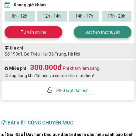
Khung giờ khám
8h - 12h
12h - 14h
14h - 17h
17h - 20h
Tư vấn online
Đặt hẹn trực tuyến
Địa chỉ
Số 193c1, Bà Triệu, Hai Bà Trưng, Hà Nội
300.000đ
Miễn phí
Phí khám lâm sàng
Chỉ áp dụng khi đặt hẹn và có mã khám ưu tiên!
7920 lượt đặt hẹn
BÀI VIẾT CÙNG CHUYÊN MỤC
[ Giải Đáp ] Dây hãm bao quy đầu bị đau là dấu hiệu cảnh báo bệnh