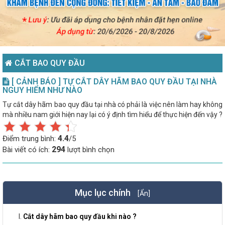
CẮT BAO QUY ĐẦU
[ CẢNH BÁO ] TỰ CẮT DÂY HÃM BAO QUY ĐẦU TẠI NHÀ
NGUY HIỂM NHƯ NÀO
Tự cắt dây hãm bao quy đầu tại nhà có phải là việc nên làm hay không
mà nhiều nam giới hiện nay lại có ý định tìm hiểu để thực hiện đến vậy ?
4.4
Điểm trung bình:
/5
294
Bài viết có ích:
lượt bình chọn
Mục lục chính
[Ẩn]
Cắt dây hãm bao quy đầu khi nào ?