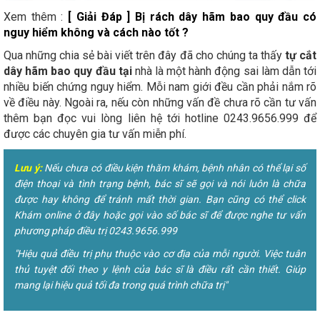
Xem thêm :
[ Giải Đáp ] Bị rách dây hãm bao quy đầu có
nguy hiểm không và cách nào tốt ?
Qua những chia sẻ bài viết trên đây đã cho chúng ta thấy
tự cắt
dây hãm bao quy đầu tại
nhà là một hành động sai làm dẫn tới
nhiều biến chứng nguy hiểm. Mỗi nam giới đều cần phải nắm rõ
về điều này. Ngoài ra, nếu còn những vấn đề chưa rõ cần tư vấn
thêm bạn đọc vui lòng liên hệ tới hotline 0243.9656.999 để
được các chuyên gia tư vấn miễn phí.
Lưu ý:
Nếu chưa có điều kiện thăm khám, bệnh nhân có thể lại số
điện thoại và tình trạng bệnh, bác sĩ sẽ gọi và nói luôn là chữa
được hay không để tránh mất thời gian. Bạn cũng có thể click
Khám online ở đây hoặc gọi vào số bác sĩ để được nghe tư vấn
phương pháp điều trị 0243.9656.999
"Hiệu quả điều trị phụ thuộc vào cơ địa của mỗi người. Việc tuân
thủ tuyệt đối theo y lệnh của bác sĩ là điều rất cần thiết. Giúp
mang lại hiệu quả tối đa trong quá trình chữa trị"