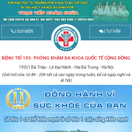
| GỌI ĐIỆN
| TƯ VẤN
BỆNH TRĨ 193- PHÒNG KHÁM ĐA KHOA QUỐC TẾ CỘNG ĐỒNG
193c1 Bà Triệu - Lê Đại Hành - Hai Bà Trưng - Hà Nội
(Giờ mở cửa: từ 8h - 20h tất cả các ngày trong tuần, kể cả ngày nghỉ và
lễ Tết)