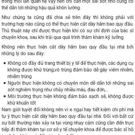
trong mỗi lần quan hệ vậy nên chỉ cần một sai sót nhỏ cũng có
thể dẫn tới những hậu quả khôn lường.
Như chúng ta cũng đã chia sẻ trên đây thì không phải với
trường hợp nào cũng có thể thực hiện cắt dây hãm bao quy đầu.
Thủ thuật này chỉ được thực hiện khi có sự chỉ định của bác sĩ
chuyên khoa, sau khi trải qua quá trình thăm khám kỹ lưỡng.
Không nên thực hiện cắt dây hãm bao quy đầu tại nhà bởi
những lý do sau đây:
Không có đầy đủ trang thiết bị y tế để thực hiện, các dụng cụ
không được khử trùng,vô trùng đảm bảo dễ gây viêm nhiễm,
nhiễm trùng
Người thực hiện không có chuyên môn dễ dẫn tới những sai
sót nghiêm trọng như chảy nhiều máu, đau đớn,…
Môi trường thực hiện không đảm bảo sạch sẽ, không được
khử khuẩn tốt
Nam giới tuyệt đối không nên vì e ngại hay tiết kiệm chi phí mà
tự ý thực hiện cắt dây hãm bao quy đầu tại nhà. Đối với bất cứ
sự bất thường nào xảy ra tại vùng nhạy cảm cũng cần đến trực
tiếp đi thăm khám tại cơ sở y tế chuyên khoa để được bác sĩ hỗ