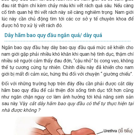
đau rát thậm chí kèm chảy máu khi vết rách quá sâu. Nếu càng
cố tình quan hệ thì vết rách này sẽ càng nghiêm trọng. Nam giới
lúc này cần chủ động tìm tới các cơ sở y tế chuyên khoa để
được hỗ trợ xử lý vết rách đó.
Dây hãm bao quy đầu ngắn quá/ dày quá
Ngắn bao quy đầu hay dày bao quy đầu quá mức sẽ khiến cho
nam giới gặp phải nhiều khó khăn khi quan hệ tình dục, thậm chí
nhiều sẽ người cảm thấy đau đớn, “cậu nhỏ” bị cong vẹo, không
thể tự cương cứng tự nhiên. Chính điều này đã khiến cho nam
giới bị mất đi cảm xúc, hứng thú đối với chuyện “ giường chiếu”.
Đối với những trường hợp trên đây đều cần phải được cắt dây
hãm bao quy đầu để cải thiện đời sống tình dục tốt hơn cũng
như ngăn chặn nguy cơ làm ảnh hưởng tới khả năng sinh sản
sau này. Vậy
cắt dây hãm bao quy đầu có thể tự thực hiện tại
nhà được không ?