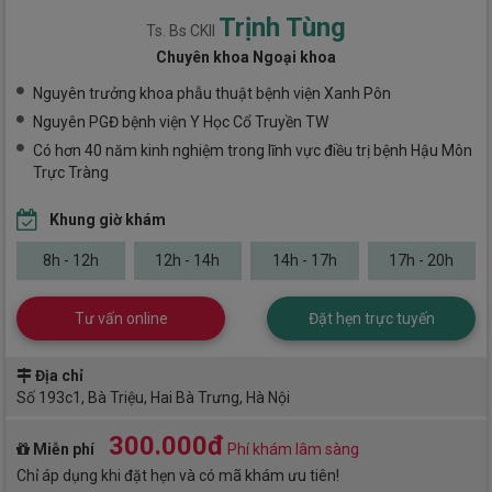
Trịnh Tùng
Ts. Bs CKII
Chuyên khoa Ngoại khoa
Nguyên trưởng khoa phẫu thuật bệnh viện Xanh Pôn
Nguyên PGĐ bệnh viện Y Học Cổ Truyền TW
Có hơn 40 năm kinh nghiệm trong lĩnh vực điều trị bệnh Hậu Môn
Trực Tràng
Khung giờ khám
8h - 12h
12h - 14h
14h - 17h
17h - 20h
Tư vấn online
Đặt hẹn trực tuyến
Địa chỉ
Số 193c1, Bà Triệu, Hai Bà Trưng, Hà Nội
300.000đ
Miễn phí
Phí khám lâm sàng
Chỉ áp dụng khi đặt hẹn và có mã khám ưu tiên!