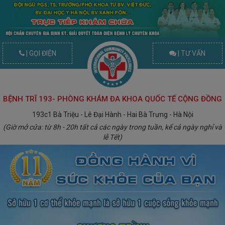
| GỌI ĐIỆN
| TƯ VẤN
BỆNH TRĨ 193- PHÒNG KHÁM ĐA KHOA QUỐC TẾ CỘNG ĐỒNG
193c1 Bà Triệu - Lê Đại Hành - Hai Bà Trưng - Hà Nội
(Giờ mở cửa: từ 8h - 20h tất cả các ngày trong tuần, kể cả ngày nghỉ và
lễ Tết)