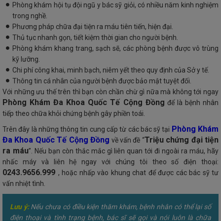
Phòng khám hội tụ đội ngũ y bác sỹ giỏi, có nhiều năm kinh nghiệm
trong nghề.
Phương pháp chữa đại tiện ra máu tiên tiến, hiện đại.
Thủ tục nhanh gọn, tiết kiệm thời gian cho người bệnh.
Phòng khám khang trang, sạch sẽ, các phòng bệnh được vô trùng
kỹ lưỡng.
Chi phí công khai, minh bạch, niêm yết theo quy định của Sở y tế.
Thông tin cá nhân của người bệnh được bảo mật tuyệt đối.
Với những ưu thế trên thì bạn còn chần chừ gì nữa mà không tới ngay
Phòng Khám Đa Khoa Quốc Tế Cộng Đồng
để là bệnh nhân
tiếp theo chữa khỏi chứng bệnh gây phiền toái.
Phòng Khám
Trên đây là những thông tin cung cấp từ các bác sỹ tại
Đa Khoa Quốc Tế Cộng Đồng
Triệu chứng đại tiện
về vấn đề “
ra máu
”. Nếu bạn còn thắc mắc gì liên quan tới đi ngoài ra máu, hãy
nhấc máy và liên hệ ngay với chúng tôi theo số điện thoại:
0243.9656.999
, hoặc nhấp vào khung chat để được các bác sỹ tư
vấn nhiệt tình.
Lưu ý:
Nếu chưa có điều kiện thăm khám, bệnh nhân có thể lại số
điện thoại và tình trạng bệnh, bác sĩ sẽ gọi và nói luôn là chữa