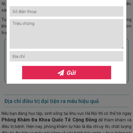
tế, phòng khám chuyên khoa uy tín để các bác sỹ kiểm tra, chẩn đoán,
xác định nguyên nhân gây bệnh và có phương pháp chữa trị kịp thời.
Tuyệt đối, bạn không được dùng thuốc điều trị tại nhà. Bởi việc dùng
không đúng loại thuốc có thể khiến tình trạng của bạn trở nên nghiêm
trọng hơn, gây khó khăn cho quá trình điều trị sau này.
Các bài viết liên quan
Địa chỉ chữa đại tiện ra máu ở Hà Nội tốt
nhất
Bệnh trĩ đại tiện ra máu có chữa được
Gửi
không?
Địa chỉ điều trị đại tiện ra máu hiệu quả
Nếu bạn đang học tập, sinh sống tại khu vực Hà Nội thì có thể tới ngay
Phòng Khám Đa Khoa Quốc Tế Cộng Đồng
để thăm khám và
điều trị bệnh. Hiện nay, phòng khám tự hào là địa chỉ uy tín, chất lượng