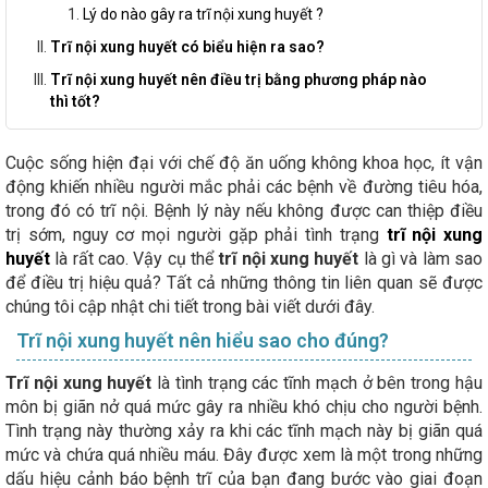
Lý do nào gây ra trĩ nội xung huyết ?
Trĩ nội xung huyết có biểu hiện ra sao?
Trĩ nội xung huyết nên điều trị bằng phương pháp nào
thì tốt?
Cuộc sống hiện đại với chế độ ăn uống không khoa học, ít vận
động khiến nhiều người mắc phải các bệnh về đường tiêu hóa,
trong đó có trĩ nội. Bệnh lý này nếu không được can thiệp điều
trị sớm, nguy cơ mọi người gặp phải tình trạng
trĩ nội xung
huyết
là rất cao. Vậy cụ thể
trĩ nội xung huyết
là gì và làm sao
để điều trị hiệu quả? Tất cả những thông tin liên quan sẽ được
chúng tôi cập nhật chi tiết trong bài viết dưới đây.
Trĩ nội xung huyết nên hiểu sao cho đúng?
Trĩ nội xung huyết
là tình trạng các tĩnh mạch ở bên trong hậu
môn bị giãn nở quá mức gây ra nhiều khó chịu cho người bệnh.
Tình trạng này thường xảy ra khi các tĩnh mạch này bị giãn quá
mức và chứa quá nhiều máu. Đây được xem là một trong những
dấu hiệu cảnh báo bệnh trĩ của bạn đang bước vào giai đoạn