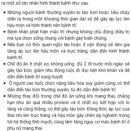
ra một số tác nhân hình thành bệnh như sau:
Những người bệnh thường xuyên bị táo bón hoặc tiêu chảy
diễn ra trong một khoảng thời gian dài sẽ dễ gây áp lực lên
hậu môn và hình thành nên bệnh trĩ.
Bệnh nhân phát hiện mắc trĩ nhưng không chủ động điều trị
mà lựa chọn sống chung với bệnh gây biến chứng.
Nếu bạn có thói quen ngồi lâu hoặc ít vận động sẽ làm gia
tăng áp lực lên hậu môn và trực tràng, dẫn đến hình thành
bệnh trĩ.
Chế độ ăn ít chất xơ, không uống đủ 2 lít nước mỗi ngày sẽ
gây táo bón, giảm nhu động ruột, đi đại tiện khó khăn và dễ
dẫn đến bệnh trĩ xung huyết.
Ở người cao tuổi, chức năng tiêu hóa suy giảm cũng có thể
dẫn đến táo bón thường xuyên, từ đó dẫn đến bệnh trĩ.
Những thay đổi trong chế độ ăn uống khi mang thai, chẳng
hạn như ăn quá nhiều protein và ít chất xơ, kết hợp với lo
lắng và căng thẳng, có thể gây táo bón. Đồng thời, áp lực của
thai nhi lên trực tràng và hậu môn gây chèn ép nghiêm trọng
tới hệ thống tĩnh mạch, cũng làm tăng nguy cơ mắc bệnh trĩ ở
phụ nữ mang thai.