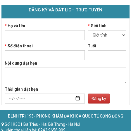
ĐĂNG KÝ VÀ ĐẶT LỊCH TRỰC TUYẾN
*
Họ và tên
*
Giới tính
*
Số điện thoại
Tuổi
Nội dung đặt hẹn
Thời gian đặt hẹn
Đăng ký
BỆNH TRĨ 193- PHÒNG KHÁM ĐA KHOA QUỐC TẾ CỘNG ĐỒNG
Số 193C1 Bà Triệu - Hai Bà Trưng - Hà Nội
Điện thoại liên hệ: 0243.9656.999