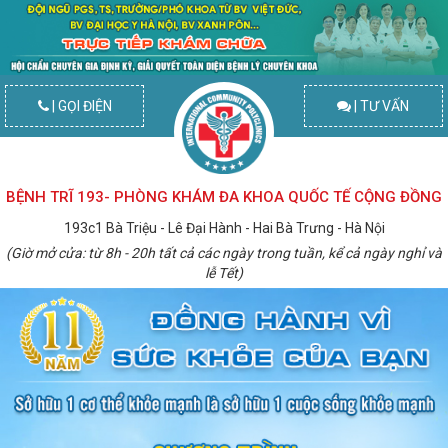
| GỌI ĐIỆN
| TƯ VẤN
BỆNH TRĨ 193- PHÒNG KHÁM ĐA KHOA QUỐC TẾ CỘNG ĐỒNG
193c1 Bà Triệu - Lê Đại Hành - Hai Bà Trưng - Hà Nội
(Giờ mở cửa: từ 8h - 20h tất cả các ngày trong tuần, kể cả ngày nghỉ và
lễ Tết)