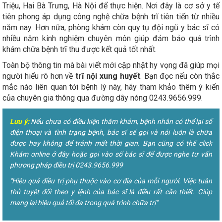
Triệu, Hai Bà Trưng, Hà Nội để thực hiện. Nơi đây là cơ sở y tế
tiên phong áp dụng công nghệ chữa bệnh trĩ tiên tiến từ nhiều
năm nay. Hơn nữa, phòng khám còn quy tụ đội ngũ y bác sĩ có
nhiều năm kinh nghiệm chuyên môn giúp đảm bảo quá trình
khám chữa bệnh trĩ thu được kết quả tốt nhất.
Toàn bộ thông tin mà bài viết mới cập nhật hy vọng đã giúp mọi
người hiểu rõ hơn về
trĩ nội xung huyết
. Bạn đọc nếu còn thắc
mắc nào liên quan tới bệnh lý này, hãy tham khảo thêm ý kiến
của chuyên gia thông qua đường dây nóng 0243.9656.999.
Lưu ý:
Nếu chưa có điều kiện thăm khám, bệnh nhân có thể lại số
điện thoại và tình trạng bệnh, bác sĩ sẽ gọi và nói luôn là chữa
được hay không để tránh mất thời gian. Bạn cũng có thể click
Khám online ở đây hoặc gọi vào số bác sĩ để được nghe tư vấn
phương pháp điều trị 0243.9656.999
"Hiệu quả điều trị phụ thuộc vào cơ địa của mỗi người. Việc tuân
thủ tuyệt đối theo y lệnh của bác sĩ là điều rất cần thiết. Giúp
mang lại hiệu quả tối đa trong quá trình chữa trị"