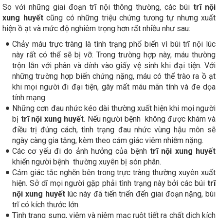
So với những giai đoạn trĩ nội thông thường, các búi
trĩ nội
xung huyết
cũng có những triệu chứng tương tự nhưng xuất
hiện ồ ạt và mức độ nghiêm trọng hơn rất nhiều như sau:
Chảy máu trực tràng là tình trạng phổ biến vì búi trĩ nội lúc
này rất có thể sẽ bị vỡ. Trong trường hợp này, máu thường
trộn lẫn với phân và dính vào giấy vệ sinh khi đại tiện. Với
những trường hợp biến chứng nặng, máu có thể trào ra ồ ạt
khi mọi người đi đại tiện, gây mất máu mãn tính và đe dọa
tính mạng.
Những cơn đau nhức kéo dài thường xuất hiện khi mọi người
bị
trĩ nội xung huyết
. Nếu người bệnh không được khám và
điều trị đúng cách, tình trạng đau nhức vùng hậu môn sẽ
ngày càng gia tăng, kèm theo cảm giác viêm nhiễm nặng.
Các cơ yếu đi do ảnh hưởng của bệnh
trĩ nội xung huyết
khiến người bệnh thường xuyên bị són phân.
Cảm giác tắc nghẽn bên trong trực tràng thường xuyên xuất
hiện. Sở dĩ mọi người gặp phải tình trạng này bởi các búi
trĩ
nội xung huyết
lúc này đã tiến triển đến giai đoạn nặng, búi
trĩ có kích thước lớn.
Tình trạng sưng, viêm và niêm mạc ruột tiết ra chất dịch kích