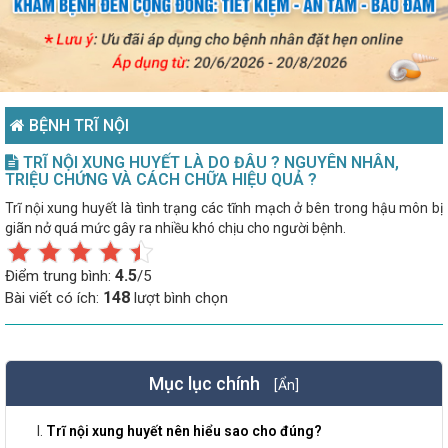
BỆNH TRĨ NỘI
TRĨ NỘI XUNG HUYẾT LÀ DO ĐÂU ? NGUYÊN NHÂN,
TRIỆU CHỨNG VÀ CÁCH CHỮA HIỆU QUẢ ?
Trĩ nội xung huyết là tình trạng các tĩnh mạch ở bên trong hậu môn bị
giãn nở quá mức gây ra nhiều khó chịu cho người bệnh.
4.5
Điểm trung bình:
/5
148
Bài viết có ích:
lượt bình chọn
Mục lục chính
[Ẩn]
Trĩ nội xung huyết nên hiểu sao cho đúng?