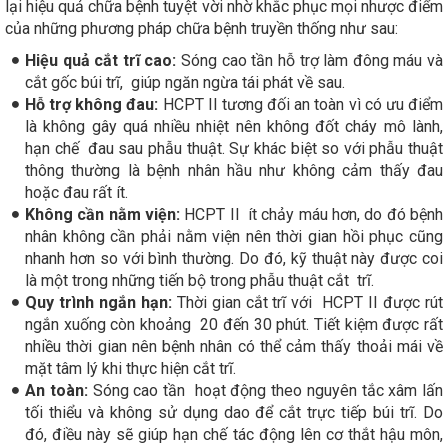
lại hiệu quả chữa bệnh tuyệt vời nhờ khắc phục mọi nhược điểm
của những phương pháp chữa bệnh truyền thống như sau:
Hiệu quả cắt trĩ cao:
Sóng cao tần hỗ trợ làm đông máu và
cắt gốc búi trĩ, giúp ngăn ngừa tái phát về sau.
Hỗ trợ không đau:
HCPT II tương đối an toàn vì có ưu điểm
là không gây quá nhiều nhiệt nên không đốt cháy mô lành,
hạn chế đau sau phẫu thuật. Sự khác biệt so với phẫu thuật
thông thường là bệnh nhân hầu như không cảm thấy đau
hoặc đau rất ít.
Không cần nằm viện:
HCPT II ít chảy máu hơn, do đó bệnh
nhân không cần phải nằm viện nên thời gian hồi phục cũng
nhanh hơn so với bình thường. Do đó, kỹ thuật này được coi
là một trong những tiến bộ trong phẫu thuật cắt trĩ.
Quy trình ngắn hạn:
Thời gian cắt trĩ với HCPT II được rút
ngắn xuống còn khoảng 20 đến 30 phút. Tiết kiệm được rất
nhiều thời gian nên bệnh nhân có thể cảm thấy thoải mái về
mặt tâm lý khi thực hiện cắt trĩ.
An toàn:
Sóng cao tần hoạt động theo nguyên tắc xâm lấn
tối thiểu và không sử dụng dao để cắt trực tiếp búi trĩ. Do
đó, điều này sẽ giúp hạn chế tác động lên cơ thắt hậu môn,