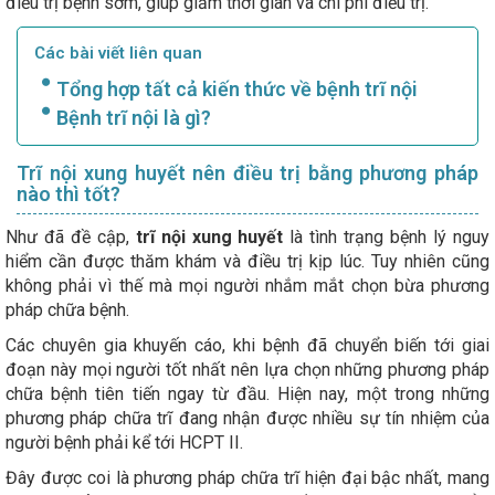
điều trị bệnh sớm, giúp giảm thời gian và chi phí điều trị.
Các bài viết liên quan
Tổng hợp tất cả kiến thức về bệnh trĩ nội
Bệnh trĩ nội là gì?
Trĩ nội xung huyết nên điều trị bằng phương pháp
nào thì tốt?
Như đã đề cập,
trĩ nội xung huyết
là tình trạng bệnh lý nguy
hiểm cần được thăm khám và điều trị kịp lúc. Tuy nhiên cũng
không phải vì thế mà mọi người nhắm mắt chọn bừa phương
pháp chữa bệnh.
Các chuyên gia khuyến cáo, khi bệnh đã chuyển biến tới giai
đoạn này mọi người tốt nhất nên lựa chọn những phương pháp
chữa bệnh tiên tiến ngay từ đầu. Hiện nay, một trong những
phương pháp chữa trĩ đang nhận được nhiều sự tín nhiệm của
người bệnh phải kể tới HCPT II.
Đây được coi là phương pháp chữa trĩ hiện đại bậc nhất, mang