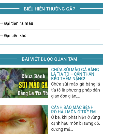
BIỂU HIỆN THƯỜNG GẶP
Đại tiện ra máu
Đại tiện khó
BÀI VIẾT ĐƯỢC QUAN TÂM
CHỮA SÙI MÀO GÀ BẰNG
LÁ TÍA TÔ – CẨN THẬN
KẺO THÊM NẶNG!
Chữa sùi mào gà bằng lá
tía tô là phương pháp dân
gian đơn giản,...
CẢNH BÁO MẮC BỆNH
RÒ HẬU MÔN Ở TRẺ EM
Ở bé, khi phát hiện ở vùng
cạnh hậu môn bị sưng đỏ,
cương mủ...