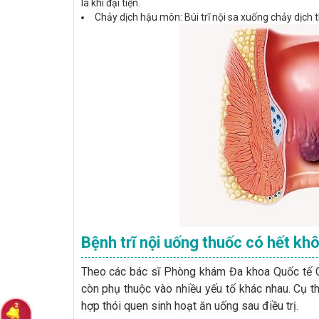
là khi đại tiện.
Chảy dịch hậu môn: Búi trĩ nội sa xuống chảy dịc
Bệnh trĩ nội uống thuốc có hết kh
Theo các bác sĩ Phòng khám Đa khoa Quốc tế
còn phụ thuộc vào nhiều yếu tố khác nhau. Cụ th
hợp thói quen sinh hoạt ăn uống sau điều trị.