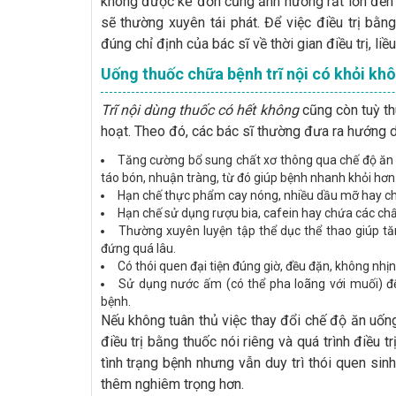
không được kê đơn cũng ảnh hưởng rất lớn đến h
sẽ thường xuyên tái phát. Để việc điều trị bằ
đúng chỉ định của bác sĩ về thời gian điều trị, li
Uống thuốc chữa bệnh trĩ nội có khỏi khô
Trĩ nội dùng thuốc có hết không
cũng còn tuỳ th
hoạt. Theo đó, các bác sĩ thường đưa ra hướng d
Tăng cường bổ sung chất xơ thông qua chế độ ăn 
táo bón, nhuận tràng, từ đó giúp bệnh nhanh khỏi hơn
Hạn chế thực phẩm cay nóng, nhiều dầu mỡ hay chứ
Hạn chế sử dụng rượu bia, cafein hay chứa các chất
Thường xuyên luyện tập thể dục thể thao giúp tă
đứng quá lâu.
Có thói quen đại tiện đúng giờ, đều đặn, không nhịn 
Sử dụng nước ấm (có thể pha loãng với muối) đ
bệnh.
Nếu không tuân thủ việc thay đổi chế độ ăn uống
điều trị bằng thuốc nói riêng và quá trình điều t
tình trạng bệnh nhưng vẫn duy trì thói quen si
thêm nghiêm trọng hơn.