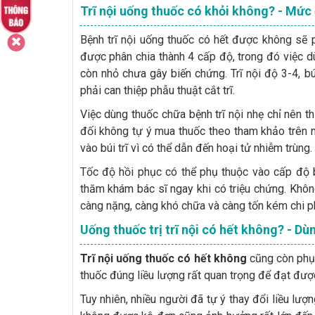
Trĩ nội uống thuốc có khỏi không? - Mức
Bệnh trĩ nội uống thuốc có hết được không sẽ p
được phân chia thành 4 cấp độ, trong đó việc dùng
còn nhỏ chưa gây biến chứng. Trĩ nội độ 3-4, bú
phải can thiệp phẫu thuật cắt trĩ.
Việc dùng thuốc chữa bệnh trĩ nội nhẹ chỉ nên t
đối không tự ý mua thuốc theo tham khảo trên 
vào búi trĩ vì có thể dẫn đến hoại tử nhiễm trùng.
Tốc độ hồi phục có thể phụ thuộc vào cấp độ b
thăm khám bác sĩ ngay khi có triệu chứng. Khô
càng nặng, càng khó chữa và càng tốn kém chi p
Uống thuốc trị trĩ nội có hết không? - Dù
Trĩ nội uống thuốc có hết không
cũng còn phụ 
thuốc đúng liều lượng rất quan trọng để đạt đ
Tuy nhiên, nhiều người đã tự ý thay đổi liều lư