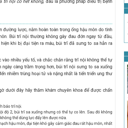
 trĩ nội có hết không
, đâu là phương pháp điều trị bệnh
 trên đường lược, nằm hoàn toàn trong ống hậu môn do tình
ôn. Búi trĩ nội thường không gây đau đớn ngay từ đầu,
iện khi bị đại tiện ra máu, búi trĩ đã sưng to sa hẳn ra
 vào nhiều yếu tố, và chắc chắn rằng trĩ nội không thể tự
nh ngày càng trầm trọng hơn, búi trĩ nội sưng to sa xuống
n nhiễm trùng hoại tử và nặng nhất là tiến triển ung thư
 ngờ dưới đây hãy thăm khám chuyên khoa để được chẩn
h báo trĩ nội.
nội độ 2, búi trĩ sa xuống nhưng có thể tự co lên. Sau đó không
í không thể dùng lực đẩy lên được nữa.
 mạch hậu môn, đại tiện khó gây cảm giác đau rát hậu môn, nhất