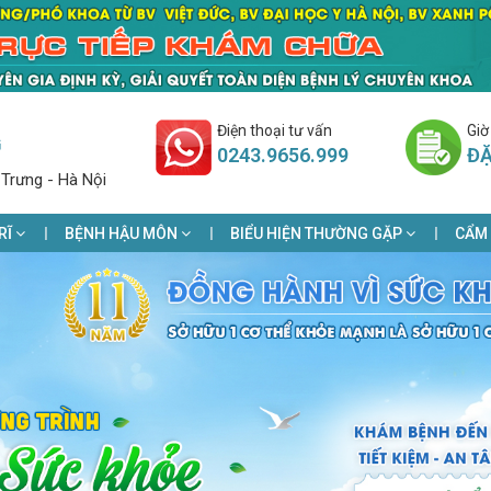
Điện thoại tư vấn
Giờ
G
0243.9656.999
ĐẶ
 Trưng - Hà Nội
RĨ
BỆNH HẬU MÔN
BIỂU HIỆN THƯỜNG GẶP
CẨM