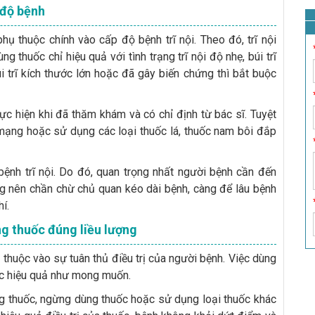
 độ bệnh
hụ thuộc chính vào cấp độ bệnh trĩ nội. Theo đó, trĩ nội
 thuốc chỉ hiệu quả với tình trạng trĩ nội độ nhẹ, búi trĩ
i trĩ kích thước lớn hoặc đã gây biến chứng thì bắt buộc
hực hiện khi đã thăm khám và có chỉ định từ bác sĩ. Tuyệt
mạng hoặc sử dụng các loại thuốc lá, thuốc nam bôi đắp
ệnh trĩ nội. Do đó, quan trọng nhất người bệnh cần đến
ng nên chần chừ chủ quan kéo dài bệnh, càng để lâu bệnh
hí.
ng thuốc đúng liều lượng
thuộc vào sự tuân thủ điều trị của người bệnh. Việc dùng
ược hiệu quả như mong muốn.
ợng thuốc, ngừng dùng thuốc hoặc sử dụng loại thuốc khác