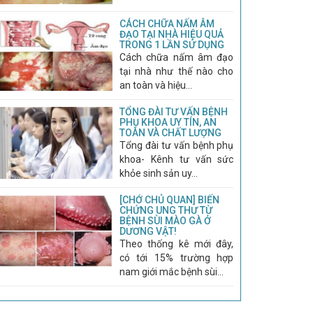
CÁCH CHỮA NẤM ÂM
ĐẠO TẠI NHÀ HIỆU QUẢ
TRONG 1 LẦN SỬ DỤNG
Cách chữa nấm âm đạo
tại nhà như thế nào cho
an toàn và hiệu...
TỔNG ĐÀI TƯ VẤN BỆNH
PHỤ KHOA UY TÍN, AN
TOÀN VÀ CHẤT LƯỢNG
Tổng đài tư vấn bệnh phụ
khoa- Kênh tư vấn sức
khỏe sinh sản uy...
[CHỚ CHỦ QUAN] BIẾN
CHỨNG UNG THƯ TỪ
BỆNH SÙI MÀO GÀ Ở
DƯƠNG VẬT!
Theo thống kê mới đây,
có tới 15% trường hợp
nam giới mắc bệnh sùi...