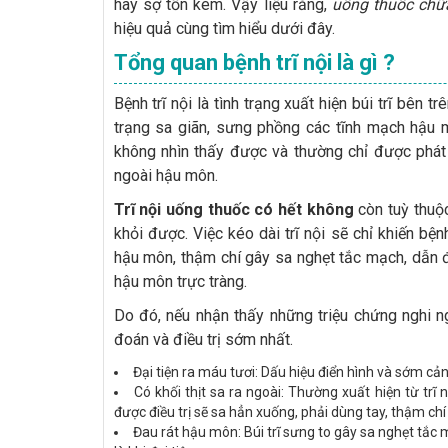
hay sợ tốn kém. Vậy liệu rằng,
uống thuốc chữa
hiệu quả cùng tìm hiểu dưới đây.
Tổng quan bệnh trĩ nội là gì ?
Bệnh trĩ nội là tình trạng xuất hiện búi trĩ bên
trạng sa giãn, sưng phồng các tĩnh mạch hậu m
không nhìn thấy được và thường chỉ được phát h
ngoài hậu môn.
Trĩ nội uống thuốc có hết không
còn tuỳ thuộc
khỏi được. Việc kéo dài trĩ nội sẽ chỉ khiến bệ
hậu môn, thậm chí gây sa nghẹt tắc mạch, dẫn đế
hậu môn trực tràng.
Do đó, nếu nhận thấy những triệu chứng nghi
đoán và điều trị sớm nhất.
Đại tiện ra máu tươi: Dấu hiệu điển hình và sớm cản
Có khối thịt sa ra ngoài: Thường xuất hiện từ trĩ 
được điều trị sẽ sa hẳn xuống, phải dùng tay, thậm ch
Đau rát hậu môn: Búi trĩ sưng to gây sa nghẹt tắc