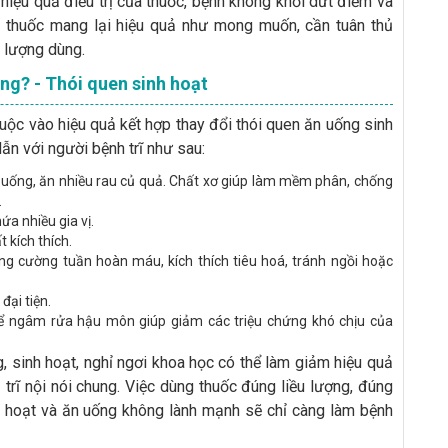
iệu quả điều trị của thuốc, bệnh không khỏi dứt điểm và
ng thuốc mang lại hiệu quả như mong muốn, cần tuân thủ
ều lượng dùng.
ng? - Thói quen sinh hoạt
uộc vào hiệu quả kết hợp thay đổi thói quen ăn uống sinh
ẫn với người bệnh trĩ như sau:
uống, ăn nhiều rau củ quả. Chất xơ giúp làm mềm phân, chống
.
a nhiều gia vị.
 kích thích.
ng cường tuần hoàn máu, kích thích tiêu hoá, tránh ngồi hoặc
đại tiện.
ể ngâm rửa hậu môn giúp giảm các triệu chứng khó chịu của
, sinh hoạt, nghỉ ngơi khoa học có thể làm giảm hiệu quả
rị trĩ nội nói chung. Việc dùng thuốc đúng liều lượng, đúng
nh hoạt và ăn uống không lành mạnh sẽ chỉ càng làm bệnh