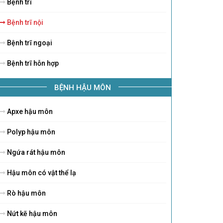
Bệnh trĩ
Bệnh trĩ nội
Bệnh trĩ ngoại
Bệnh trĩ hỗn hợp
BỆNH HẬU MÔN
Apxe hậu môn
Polyp hậu môn
Ngứa rát hậu môn
Hậu môn có vật thể lạ
Rò hậu môn
Nứt kẽ hậu môn