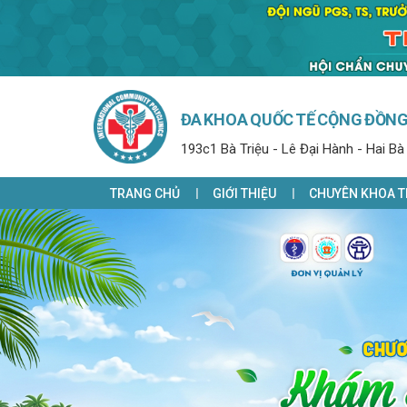
ĐA KHOA QUỐC TẾ CỘNG ĐỒN
193c1 Bà Triệu - Lê Đại Hành - Hai Bà
TRANG CHỦ
GIỚI THIỆU
CHUYÊN KHOA T