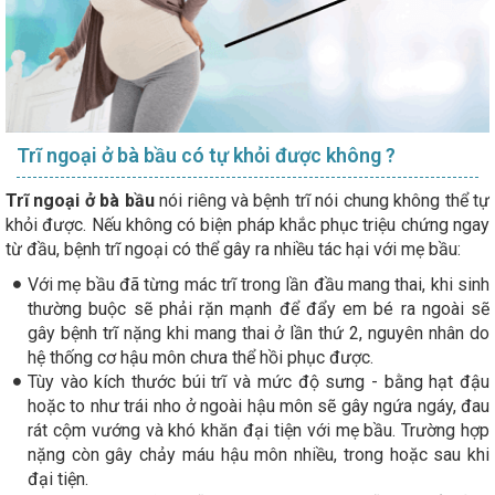
Trĩ ngoại ở bà bầu có tự khỏi được không ?
Trĩ ngoại ở bà bầu
nói riêng và bệnh trĩ nói chung không thể tự
khỏi được. Nếu không có biện pháp khắc phục triệu chứng ngay
từ đầu, bệnh trĩ ngoại có thể gây ra nhiều tác hại với mẹ bầu:
Với mẹ bầu đã từng mác trĩ trong lần đầu mang thai, khi sinh
thường buộc sẽ phải rặn mạnh để đẩy em bé ra ngoài sẽ
gây bệnh trĩ nặng khi mang thai ở lần thứ 2, nguyên nhân do
hệ thống cơ hậu môn chưa thể hồi phục được.
Tùy vào kích thước búi trĩ và mức độ sưng - bằng hạt đậu
hoặc to như trái nho ở ngoài hậu môn sẽ gây ngứa ngáy, đau
rát cộm vướng và khó khăn đại tiện với mẹ bầu. Trường hợp
nặng còn gây chảy máu hậu môn nhiều, trong hoặc sau khi
đại tiện.