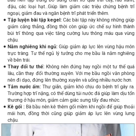
đậu, các loại hạt…Giúp làm giảm các triệu chứng bệnh trĩ
ngoại, giảm đau và ngăn bệnh trĩ phát triển thêm.
Tập luyện bài tập kegel:
Các bài tập này không những giúp
giảm căng thẳng, đồng thời còn giúp ức chế sự hình thành
búi trĩ thông qua việc tăng cường lưu thông máu qua vùng
chậu.
Nằm nghiêng khi ngủ:
Giúp giảm áp lực lên vùng hậu môn
trực tràng. Tư thế ngủ lý tưởng cho mẹ bầu là nằm nghiêng
về bên trái.
Thay đổi tư thế:
Không nên đứng hay ngồi một tư thế quá
lâu, cần thay đổi thường xuyên. Với mẹ bầu ngồi văn phòng
nên đi dạo, đứng lên thường xuyên và uống nhiều nước hơn.
Tắm nước ấm:
Thư giãn, giảm khó chịu do bệnh trĩ gây ra.
Trường hợp trĩ nặng, có thể dùng túi nước đá giúp làm dịu tổn
thương ở hậu môn, giảm cảm giác sưng tấy đau nhức.
Kê gối :
Bà bầu nên kê thêm gối mềm khi ngồi để giúp thoải
mái hơn, đồng thời cũng giúp giảm áp lực lên vùng lưng
chậu.