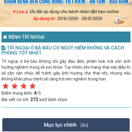
BỆNH TRĨ NGOẠI
TRĨ NGOẠI Ở BÀ BẦU CÓ NGUY HIỂM KHÔNG VÀ CÁCH
PHÒNG TỐT NHẤT
Trĩ ngoại ở bà bầu không chỉ gây đau đớn, phiền toái mà còn ảnh
hưởng nghiêm trọng về sức khỏe. Tuy nhiên, khi mang thai việc điều trị
sẽ cần cân nhắc để tránh gây ảnh hưởng cho thai nhi, nhưng nếu
không khắc phục bệnh sẽ càng trở nên nghiêm trọng hơn.
4
Điểm trung bình:
/5
272
Bài viết có ích:
lượt bình chọn
Mục lục chính
[Ẩn]