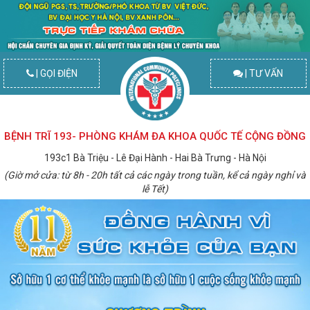
| GỌI ĐIỆN
| TƯ VẤN
BỆNH TRĨ 193- PHÒNG KHÁM ĐA KHOA QUỐC TẾ CỘNG ĐỒNG
193c1 Bà Triệu - Lê Đại Hành - Hai Bà Trưng - Hà Nội
(Giờ mở cửa: từ 8h - 20h tất cả các ngày trong tuần, kể cả ngày nghỉ và
lễ Tết)