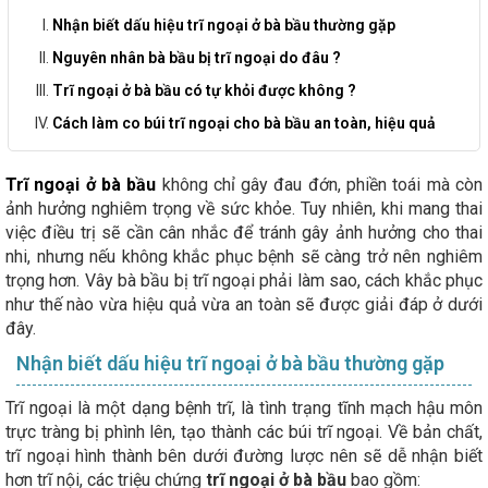
Nhận biết dấu hiệu trĩ ngoại ở bà bầu thường gặp
Nguyên nhân bà bầu bị trĩ ngoại do đâu ?
Trĩ ngoại ở bà bầu có tự khỏi được không ?
Cách làm co búi trĩ ngoại cho bà bầu an toàn, hiệu quả
Trĩ ngoại ở bà bầu
không chỉ gây đau đớn, phiền toái mà còn
ảnh hưởng nghiêm trọng về sức khỏe. Tuy nhiên, khi mang thai
việc điều trị sẽ cần cân nhắc để tránh gây ảnh hưởng cho thai
nhi, nhưng nếu không khắc phục bệnh sẽ càng trở nên nghiêm
trọng hơn. Vây bà bầu bị trĩ ngoại phải làm sao, cách khắc phục
như thế nào vừa hiệu quả vừa an toàn sẽ được giải đáp ở dưới
đây.
Nhận biết dấu hiệu trĩ ngoại ở bà bầu thường gặp
Trĩ ngoại là một dạng bệnh trĩ, là tình trạng tĩnh mạch hậu môn
trực tràng bị phình lên, tạo thành các búi trĩ ngoại. Về bản chất,
trĩ ngoại hình thành bên dưới đường lược nên sẽ dễ nhận biết
hơn trĩ nội, các triệu chứng
trĩ ngoại ở bà bầu
bao gồm: