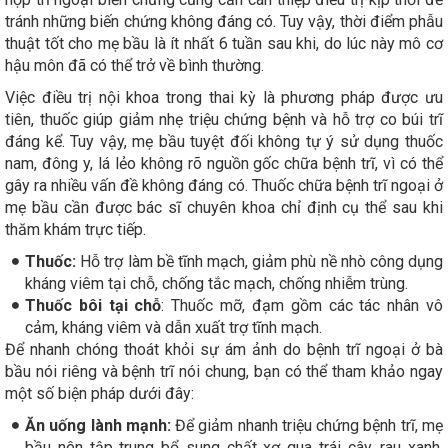
tránh những biến chứng không đáng có. Tuy vậy, thời điểm phẫu
thuật tốt cho mẹ bầu là ít nhất 6 tuần sau khi, do lúc này mô cơ
hậu môn đã có thể trở về bình thường.
Việc điều trị nội khoa trong thai kỳ là phương pháp được ưu
tiên, thuốc giúp giảm nhẹ triệu chứng bệnh và hỗ trợ co búi trĩ
đáng kể. Tuy vậy, mẹ bầu tuyệt đối không tự ý sử dụng thuốc
nam, đông y, lá lẻo không rõ nguồn gốc chữa bệnh trĩ, vì có thể
gây ra nhiều vấn đề không đáng có. Thuốc chữa bệnh trĩ ngoại ở
mẹ bầu cần được bác sĩ chuyên khoa chỉ định cụ thể sau khi
thăm khám trực tiếp.
Thuốc:
Hỗ trợ làm bề tĩnh mạch, giảm phù nề nhò công dụng
kháng viêm tại chỗ, chống tắc mạch, chống nhiễm trùng.
Thuốc bôi tại chỗ
: Thuốc mỡ, đạm gồm các tác nhân vô
cảm, kháng viêm và dẫn xuất trợ tĩnh mạch.
Để nhanh chóng thoát khỏi sự ám ảnh do bệnh trĩ ngoại ở bà
bầu nói riêng và bệnh trĩ nói chung, bạn có thể tham khảo ngay
một số biện pháp dưới đây:
Ăn uống lành mạnh:
Để giảm nhanh triệu chứng bệnh trĩ, mẹ
bầu nên tập trung bổ sung chất xơ qua trái cây, rau xanh,