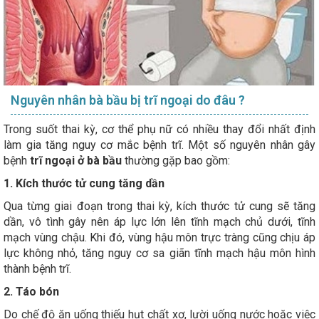
Nguyên nhân bà bầu bị trĩ ngoại do đâu ?
Trong suốt thai kỳ, cơ thể phụ nữ có nhiều thay đổi nhất định
làm gia tăng nguy cơ mắc bệnh trĩ. Một số nguyên nhân gây
bệnh
trĩ ngoại ở bà bầu
thường gặp bao gồm:
1. Kích thước tử cung tăng dần
Qua từng giai đoạn trong thai kỳ, kích thước tử cung sẽ tăng
dần, vô tình gây nên áp lực lớn lên tĩnh mạch chủ dưới, tĩnh
mạch vùng chậu. Khi đó, vùng hậu môn trực tràng cũng chịu áp
lực không nhỏ, tăng nguy cơ sa giãn tĩnh mạch hậu môn hình
thành bệnh trĩ.
2. Táo bón
Do chế độ ăn uống thiếu hụt chất xơ, lười uống nước hoặc việc