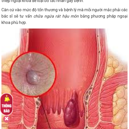
thiệp ngoại khoa để loại bỏ tác nhân gây bệnh.
Căn cứ vào mức độ tổn thương và bệnh lý mà mỗi người mắc phải các
bác sĩ sẽ tư vấn
chữa ngứa rát hậu môn
bằng phương pháp ngoại
khoa phù hợp.