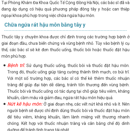
Tại Phòng Khám Đa Khoa Quốc Tế Cộng Đồng Hà Nội, các bác sĩ đã và
đang áp dụng có hiệu quả phương pháp đông tây y hoặc can thiệp
ngoại khoa phù hợp trong việc chữa ngứa hậu môn.
Chữa ngứa rát hậu môn bằng tây y
Thuốc tây y chuyên khoa được chỉ định trong các trường hợp bệnh ở
giai đoạn đầu, chưa biến chứng và vùng bệnh nhỏ. Tùy vào bệnh lý cụ
thể, các bác sĩ sẽ kê đơn thuốc uống, thuốc bôi hoặc thuốc đặt hậu
môn phù hợp.
Bệnh trĩ:
Sử dụng thuốc uống, thuốc bôi và thuốc đặt hậu môn.
Trong đó, thuốc uống giúp tăng cường thành tĩnh mạch, co búi trĩ.
Với một số trường hợp, các bác sĩ có thể kê thêm thuốc nhuận
tràng để giúp đại tiện dễ dàng, tránh tổn thương đến vùng bệnh.
Thuốc bôi và thuốc uống có tác dụng tại chỗ giúp tiêu viêm, kháng
khuẩn, cầm máu và giảm đau, ngứa rát hậu môn hiệu quả.
Nứt kẽ hậu môn:
Ở giai đoạn nhẹ, các vết nứt khá nhỏ và ít. Nên
người bệnh sẽ được chỉ định dùng thuốc bôi và thuốc đặt hậu môn
để tiêu viêm, kháng khuẩn, làm lành miệng vết thương nhanh
chóng. Kết hợp với thuốc nhuận tràng và cân bằng chế độ dinh
dưỡng để tránh tình trạng tái phát.