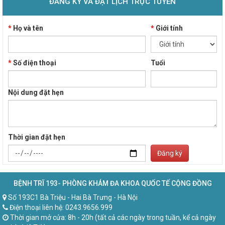
ĐĂNG KÝ VÀ ĐẶT LỊCH TRỰC TUYẾN
*
Họ và tên
*
Giới tính
*
Số điện thoại
Tuổi
Nội dung đặt hẹn
Thời gian đặt hẹn
Đăng ký
BỆNH TRĨ 193- PHÒNG KHÁM ĐA KHOA QUỐC TẾ CỘNG ĐỒNG
Số 193C1 Bà Triệu - Hai Bà Trưng - Hà Nội
Điện thoại liên hệ: 0243.9656.999
Thời gian mở cửa: 8h - 20h (tất cả các ngày trong tuần, kể cả ngày