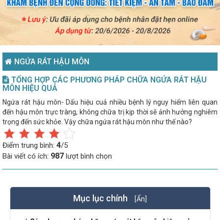
NGỨA RÁT HẬU MÔN
TỔNG HỢP CÁC PHƯƠNG PHÁP CHỮA NGỨA RÁT HẬU
MÔN HIỆU QUẢ
Ngứa rát hậu môn- Dấu hiệu cuả nhiều bệnh lý nguy hiểm liên quan
đến hậu môn trực tràng, không chữa trị kịp thời sẽ ảnh hưởng nghiêm
trọng đến sức khỏe. Vậy chữa ngứa rát hậu môn như thế nào?
4
Điểm trung bình:
/5
987
Bài viết có ích:
lượt bình chọn
Mục lục chính
[Ẩn]