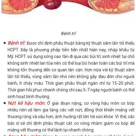
Bệnh trĩ
Bệnh trĩ:
Được chỉ định phẫu thuật bằng kỹ thuật xâm lấn tối thiểu
HCPT. Đây là phương pháp tiên tiến nhất hiện nay, nhập khẩu từ
Mỹ. HCPT sử dụng sóng cao tần đi qua các búi trĩ, sinh nhiệt tại chỗ
không sinh nhiệt lan tỏa nên có thể loại bỏ hoàn toàn các búi trĩ mà
không tổn thương đến cơ quan lân cận. Hơn nữa với kỹ thuật xâm
lấn tối thiểu, vùng xâm lấn nhỏ nên không gây đau đớn cho người
bệnh, ít chảy máu. Thời gian phẫu thuật ngắn chỉ từ 15-20 phút.
Thời gian hồi phục nhanh chóng chỉ sau 5-7 ngày người bệnh có thể
sinh hoạt bình thường.
Nứt kẽ hậu môn:
Ở giai đoạn nặng, cơ vòng hậu môn co bóp
nhiều nên sẽ làm gia tăng các vết nứt, đồng thời khiến miệng vết
thương rộng và sâu hơn, ảnh hưởng rất lớn tới sức khỏe. Vì thế, các
bác sĩ sẽ chỉ định phẫu thuật cắt cơ vòng nhằm giảm co bóp để
miệng vết thương có thể lành lại nhanh chóng.