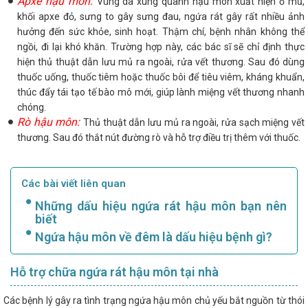
Apxe hậu môn:
Vùng da xung quanh hậu môn xuất hiện ổ mủ,
khối apxe đỏ, sưng to gây sưng đau, ngứa rát gây rất nhiều ảnh
hưởng đến sức khỏe, sinh hoạt. Thậm chí, bệnh nhân không thể
ngồi, đi lại khó khăn. Trường hợp này, các bác sĩ sẽ chỉ định thực
hiện thủ thuật dẫn lưu mủ ra ngoài, rửa vết thương. Sau đó dùng
thuốc uống, thuốc tiêm hoặc thuốc bôi để tiêu viêm, kháng khuẩn,
thúc đẩy tái tạo tế bào mô mới, giúp lành miệng vết thương nhanh
chóng.
Rò hậu môn:
Thủ thuật dẫn lưu mủ ra ngoài, rửa sạch miệng vết
thương. Sau đó thắt nút đường rò và hỗ trợ điều trị thêm với thuốc.
Các bài viết liên quan
Những dấu hiệu ngứa rát hậu môn bạn nên
biết
Ngứa hậu môn về đêm là dấu hiệu bệnh gì?
Hỗ trợ chữa ngứa rát hậu môn tại nhà
Các bệnh lý gây ra tình trạng ngứa hậu môn chủ yếu bắt nguồn từ thói