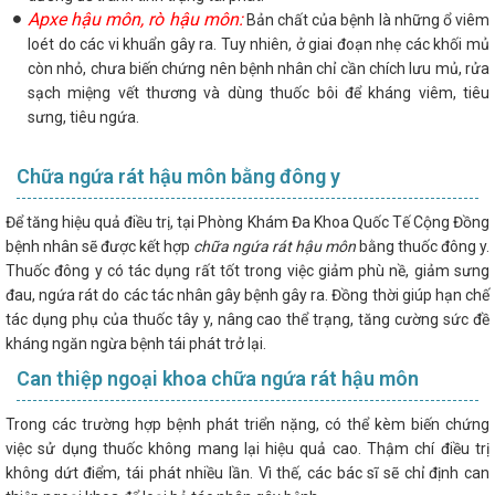
Apxe hậu môn, rò hậu môn:
Bản chất của bệnh là những ổ viêm
loét do các vi khuẩn gây ra. Tuy nhiên, ở giai đoạn nhẹ các khối mủ
còn nhỏ, chưa biến chứng nên bệnh nhân chỉ cần chích lưu mủ, rửa
sạch miệng vết thương và dùng thuốc bôi để kháng viêm, tiêu
sưng, tiêu ngứa.
Chữa ngứa rát hậu môn bằng đông y
Để tăng hiệu quả điều trị, tại Phòng Khám Đa Khoa Quốc Tế Cộng Đồng
bệnh nhân sẽ được kết hợp
chữa ngứa rát hậu môn
bằng thuốc đông y.
Thuốc đông y có tác dụng rất tốt trong việc giảm phù nề, giảm sưng
đau, ngứa rát do các tác nhân gây bệnh gây ra. Đồng thời giúp hạn chế
tác dụng phụ của thuốc tây y, nâng cao thể trạng, tăng cường sức đề
kháng ngăn ngừa bệnh tái phát trở lại.
Can thiệp ngoại khoa chữa ngứa rát hậu môn
Trong các trường hợp bệnh phát triển nặng, có thể kèm biến chứng
việc sử dụng thuốc không mang lại hiệu quả cao. Thậm chí điều trị
không dứt điểm, tái phát nhiều lần. Vì thế, các bác sĩ sẽ chỉ định can