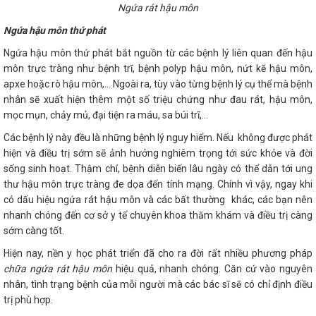
Ngứa rát hậu môn
Ngứa hậu môn thứ phát
Ngứa hậu môn thứ phát bắt nguồn từ các bệnh lý liên quan đến hậu
môn trực tràng như bệnh trĩ, bệnh polyp hậu môn, nứt kẽ hậu môn,
apxe hoặc rò hậu môn,… Ngoài ra, tùy vào từng bệnh lý cụ thể mà bệnh
nhân sẽ xuất hiện thêm một số triệu chứng như đau rát, hậu môn,
mọc mụn, chảy mủ, đại tiện ra máu, sa búi trĩ,…
Các bệnh lý này đều là những bệnh lý nguy hiểm. Nếu không được phát
hiện và điều trị sớm sẽ ảnh hưởng nghiêm trọng tới sức khỏe và đời
sống sinh hoạt. Thậm chí, bệnh diễn biến lâu ngày có thể dẫn tới ung
thư hậu môn trực tràng đe dọa đến tính mạng. Chính vì vậy, ngay khi
có dấu hiệu ngứa rát hậu môn và các bất thường khác, các bạn nên
nhanh chóng đến cơ sở y tế chuyên khoa thăm khám và điều trị càng
sớm càng tốt.
Hiện nay, nền y học phát triển đã cho ra đời rất nhiều phương pháp
chữa ngứa rát hậu môn
hiệu quả, nhanh chóng. Căn cứ vào nguyên
nhân, tình trạng bệnh của mỗi người mà các bác sĩ sẽ có chỉ định điều
trị phù hợp.