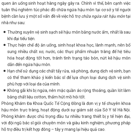
quen ăn uống sinh hoạt hàng ngày gây ra. Chính vì thế, bên cạnh việc
tuân thủ nghiêm túc phác đồ chữa ngứa hậu môn tại cơ sở y tế người
bệnh cần lưu ý một số vấn đề về việc hỗ trợ
chữa ngứa rát hậu môn
tại
nhà như sau:
Thường xuyên vệ sinh sạch sẽ hậu môn bằng nước ấm, nhất là sau
khi đại tiểu tiện.
Thực hiện chế độ ăn uống, sinh hoạt khoa học, lành mạnh, nên bổ
sung nhiều chất xơ, nước, các thực phẩm nhuận tràng để hệ tiêu
hóa hoạt động tốt hơn, tránh tình trạng táo bón, nứt kẽ hậu môn
dẫn đến ngứa hậu môn.
Hạn chế sử dụng các chất tẩy rửa, xà phòng, dung dịch vệ sinh, bạn
có thể tham khảo ý kiến bác sĩ để lựa chọn loại dung dịch vệ sinh
phù hợp với loại da của mình.
Không gãi khi bị ngứa, nên mặc quần áo rộng thoáng, quần lót làm
bằng chất liệu cotton, thấm hút mồ hôi tốt.
Phòng Khám Đa Khoa Quốc Tế Cộng Đồng là đơn vị y tế chuyên khoa
hậu môn trực tràng, hoạt động dưới sự giám sát của Sở Y tế Hà Nội.
Phòng khám được chú trọng đầu tư nhiều trang thiết bị y tế hiện đại,
với đội ngũ bác sĩ giỏi chuyên môn và giàu kinh nghiệm, phương pháp
hỗ trợ điều trị kết hợp đông – tây y mang lại hiệu quả cao.