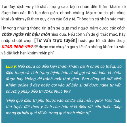
Tại đây, dịch vụ y tế chất lượng cao, bệnh nhân đến thăm khám sẽ
được làm các thủ tục đơn giản, nhanh chóng. Mọi mức chi phí công
khai và niêm yết theo quy định của Sở y tế. Thông tin cá nhân bảo mật.
Hy vọng những thông tin trên sẽ giúp mọi người nắm được các cách
chữa ngứa rát hậu môn
hiệu quả. Nếu còn vấn đề gì thắc mắc, hãy
[Tư vấn trực tuyến]
nhấp chuột chọn
hoặc gọi tới số điện thoại
0243.9656.999
để được các chuyên gia y tế của phòng khám tư vấn
và đặt lịch hẹn khám miễn phí.
Lưu ý:
Nếu chưa có điều kiện thăm khám, bệnh nhân có thể lại số
điện thoại và tình trạng bệnh, bác sĩ sẽ gọi và nói luôn là chữa
được hay không để tránh mất thời gian. Bạn cũng có thể click
Khám online ở đây hoặc gọi vào số bác sĩ để được nghe tư vấn
phương pháp điều trị 0243.9656.999
"Hiệu quả điều trị phụ thuộc vào cơ địa của mỗi người. Việc tuân
thủ tuyệt đối theo y lệnh của bác sĩ là điều rất cần thiết. Giúp
mang lại hiệu quả tối đa trong quá trình chữa trị"