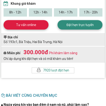
Khung giờ khám
8h - 12h
12h - 14h
14h - 17h
17h - 20h
Tư vấn online
Đặt hẹn trực tuyến
Địa chỉ
Số 193c1, Bà Triệu, Hai Bà Trưng, Hà Nội
300.000đ
Miễn phí
Phí khám lâm sàng
Chỉ áp dụng khi đặt hẹn và có mã khám ưu tiên!
7920 lượt đặt hẹn
BÀI VIẾT CÙNG CHUYÊN MỤC
Ngứa vùng kín vào ban đêm ở nam và nữ, phải làm sao?