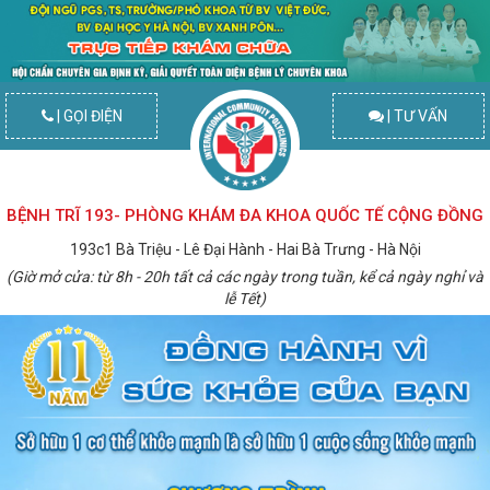
| GỌI ĐIỆN
| TƯ VẤN
BỆNH TRĨ 193- PHÒNG KHÁM ĐA KHOA QUỐC TẾ CỘNG ĐỒNG
193c1 Bà Triệu - Lê Đại Hành - Hai Bà Trưng - Hà Nội
(Giờ mở cửa: từ 8h - 20h tất cả các ngày trong tuần, kể cả ngày nghỉ và
lễ Tết)