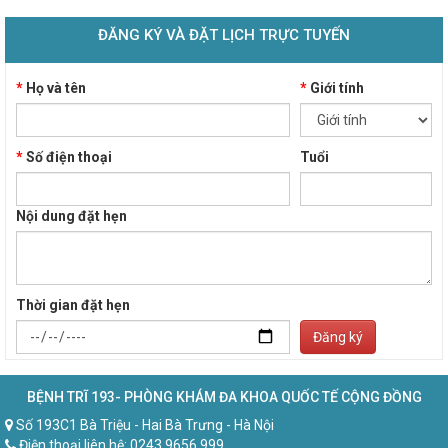
ĐĂNG KÝ VÀ ĐẶT LỊCH TRỰC TUYẾN
*
Họ và tên
*
Giới tính
*
Số điện thoại
Tuổi
Nội dung đặt hẹn
Thời gian đặt hẹn
Đăng ký
BỆNH TRĨ 193- PHÒNG KHÁM ĐA KHOA QUỐC TẾ CỘNG ĐỒNG
Số 193C1 Bà Triệu - Hai Bà Trưng - Hà Nội
Điện thoại liên hệ: 0243.9656.999