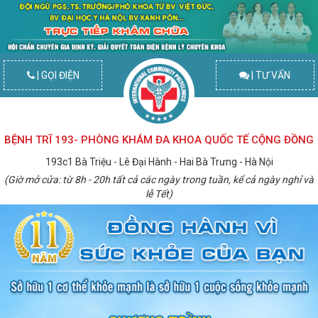
| GỌI ĐIỆN
| TƯ VẤN
BỆNH TRĨ 193- PHÒNG KHÁM ĐA KHOA QUỐC TẾ CỘNG ĐỒNG
193c1 Bà Triệu - Lê Đại Hành - Hai Bà Trưng - Hà Nội
(Giờ mở cửa: từ 8h - 20h tất cả các ngày trong tuần, kể cả ngày nghỉ và
lễ Tết)