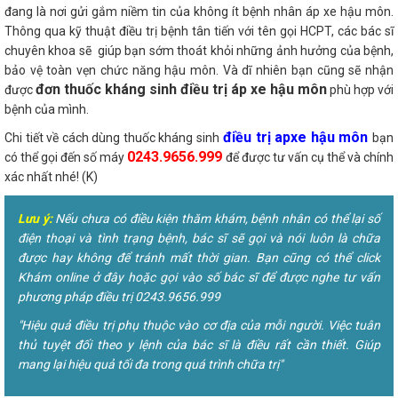
đang là nơi gửi gắm niềm tin của không ít bệnh nhân áp xe hậu môn.
Thông qua kỹ thuật điều trị bệnh tân tiến với tên gọi HCPT, các bác sĩ
chuyên khoa sẽ giúp bạn sớm thoát khỏi những ảnh hưởng của bệnh,
bảo vệ toàn vẹn chức năng hậu môn. Và dĩ nhiên bạn cũng sẽ nhận
đơn thuốc kháng sinh điều trị áp xe hậu môn
được
phù hợp với
bệnh của mình.
điều trị apxe hậu môn
Chi tiết về cách dùng thuốc kháng sinh
bạn
0243.9656.999
có thể gọi đến số máy
để được tư vấn cụ thể và chính
xác nhất nhé! (K)
Lưu ý:
Nếu chưa có điều kiện thăm khám, bệnh nhân có thể lại số
điện thoại và tình trạng bệnh, bác sĩ sẽ gọi và nói luôn là chữa
được hay không để tránh mất thời gian. Bạn cũng có thể click
Khám online ở đây hoặc gọi vào số bác sĩ để được nghe tư vấn
phương pháp điều trị 0243.9656.999
"Hiệu quả điều trị phụ thuộc vào cơ địa của mỗi người. Việc tuân
thủ tuyệt đối theo y lệnh của bác sĩ là điều rất cần thiết. Giúp
mang lại hiệu quả tối đa trong quá trình chữa trị"