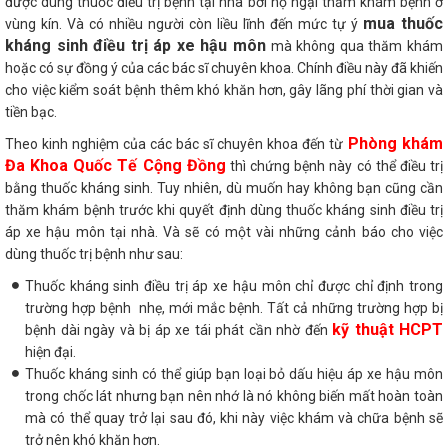
được dùng thuốc điều trị bệnh tại nhà bởi họ ngại thăm khám bệnh ở
mua thuốc
vùng kín. Và có nhiều người còn liều lĩnh đến mức tự ý
kháng sinh điều trị áp xe hậu môn
mà không qua thăm khám
hoặc có sự đồng ý của các bác sĩ chuyên khoa. Chính điều này đã khiến
cho việc kiểm soát bệnh thêm khó khăn hơn, gây lãng phí thời gian và
tiền bạc.
Phòng khám
Theo kinh nghiệm của các bác sĩ chuyên khoa đến từ
Đa Khoa Quốc Tế Cộng Đồng
thì chứng bệnh này có thể điều trị
bằng thuốc kháng sinh. Tuy nhiên, dù muốn hay không bạn cũng cần
thăm khám bệnh trước khi quyết định dùng thuốc kháng sinh điều trị
áp xe hậu môn tại nhà. Và sẽ có một vài những cảnh báo cho việc
dùng thuốc trị bệnh như sau:
Thuốc kháng sinh điều trị áp xe hậu môn chỉ được chỉ định trong
trường hợp bệnh nhẹ, mới mắc bệnh. Tất cả những trường hợp bị
kỹ thuật HCPT
bệnh dài ngày và bị áp xe tái phát cần nhờ đến
hiện đại.
Thuốc kháng sinh có thể giúp bạn loại bỏ dấu hiệu áp xe hậu môn
trong chốc lát nhưng bạn nên nhớ là nó không biến mất hoàn toàn
mà có thể quay trở lại sau đó, khi này việc khám và chữa bệnh sẽ
trở nên khó khăn hơn.